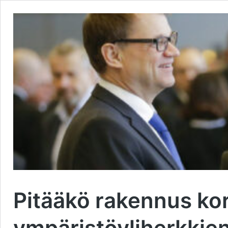
Pitääkö rakennus kor
ympäristöyliherkkien 