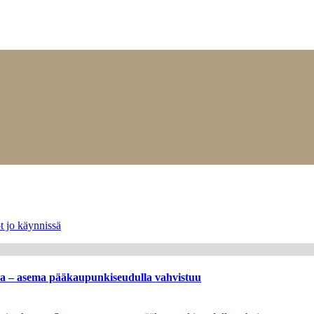
t jo käynnissä
ssa – asema pääkaupunkiseudulla vahvistuu