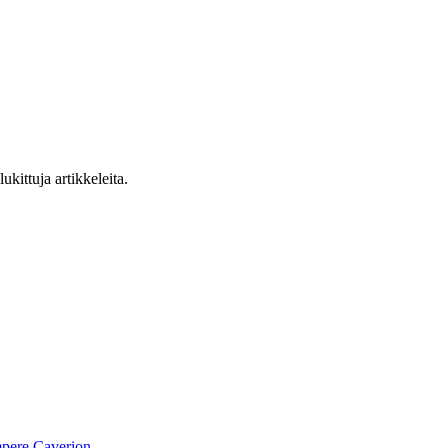
ukittuja artikkeleita.
pere
Caverion