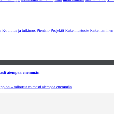
n
Koulutus ja tutkimus
Pientalo
Projektit
Rakennustuote
Rakentaminen
imasti aiempaa enemmän
tappion – miinusta roimasti aiempaa enemmän