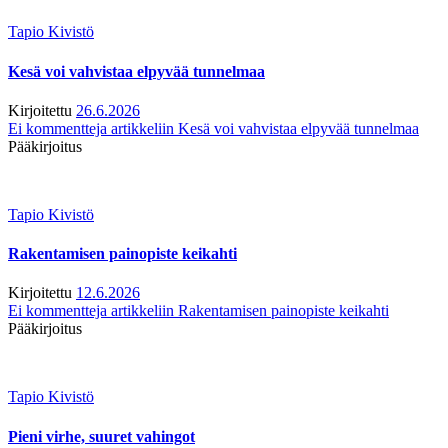
Tapio Kivistö
Kesä voi vahvistaa elpyvää tunnelmaa
Kirjoitettu
26.6.2026
Ei kommentteja
artikkeliin Kesä voi vahvistaa elpyvää tunnelmaa
Pääkirjoitus
Tapio Kivistö
Rakentamisen painopiste keikahti
Kirjoitettu
12.6.2026
Ei kommentteja
artikkeliin Rakentamisen painopiste keikahti
Pääkirjoitus
Tapio Kivistö
Pieni virhe, suuret vahingot