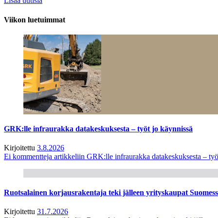
Lisää uutisia
Viikon luetuimmat
GRK:lle infraurakka datakeskuksesta – työt jo käynnissä
Kirjoitettu
3.8.2026
Ei kommentteja
artikkeliin GRK:lle infraurakka datakeskuksesta – työ
Ruotsalainen korjausrakentaja teki jälleen yrityskaupat Suome
Kirjoitettu
31.7.2026