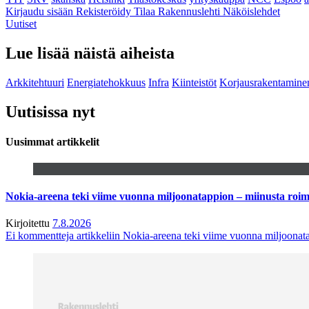
Kirjaudu sisään
Rekisteröidy
Tilaa Rakennuslehti
Näköislehdet
Uutiset
Lue lisää näistä aiheista
Arkkitehtuuri
Energiatehokkuus
Infra
Kiinteistöt
Korjausrakentamine
Uutisissa nyt
Uusimmat artikkelit
Nokia-areena teki viime vuonna miljoonatappion – miinusta ro
Kirjoitettu
7.8.2026
Ei kommentteja
artikkeliin Nokia-areena teki viime vuonna miljoona