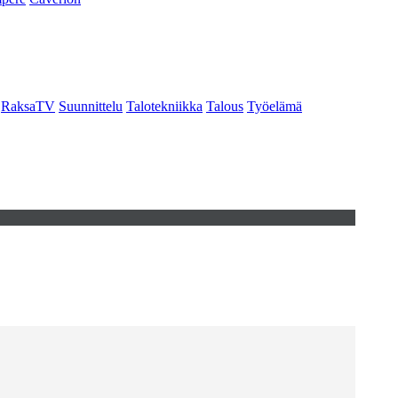
RaksaTV
Suunnittelu
Talotekniikka
Talous
Työelämä