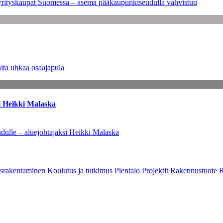
en yrityskaupat Suomessa – asema pääkaupunkiseudulla vahvistuu
ita uhkaa osaajapula
i Heikki Malaska
dulle – aluejohtajaksi Heikki Malaska
srakentaminen
Koulutus ja tutkimus
Pientalo
Projektit
Rakennustuote
R