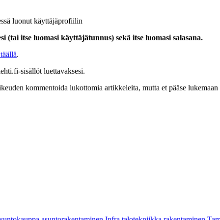
ssä luonut käyttäjäprofiilin
i (tai itse luomasi käyttäjätunnus) sekä itse luomasi salasana.
täällä
.
hti.fi-sisällöt luettavaksesi.
at oikeuden kommentoida lukottomia artikkeleita, mutta et pääse lukemaan l
asuntokauppa
asuntorakentaminen
Infra
talotekniikka
rakentaminen
Tam