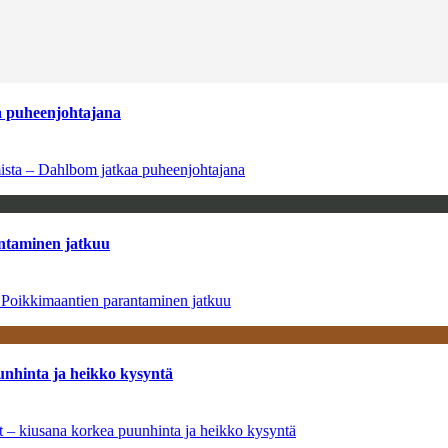
aa puheenjohtajana
amista – Dahlbom jatkaa puheenjohtajana
antaminen jatkuu
– Poikkimaantien parantaminen jatkuu
unhinta ja heikko kysyntä
ät – kiusana korkea puunhinta ja heikko kysyntä