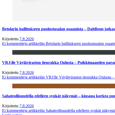
Betolarin hallitukseen puolustusalan osaamista – Dahlbom jatk
Kirjoitettu
7.8.2026
Ei kommentteja
artikkeliin Betolarin hallitukseen puolustusalan osa
VRJ:lle Väyläviraston tieurakka Oulusta – Poikkimaantien par
Kirjoitettu
7.8.2026
Ei kommentteja
artikkeliin VRJ:lle Väyläviraston tieurakka Oulusta 
Sahateollisuudella edelleen synkät näkymät – kiusana korkea pu
Kirjoitettu
7.8.2026
Ei kommentteja
artikkeliin Sahateollisuudella edelleen synkät näkym