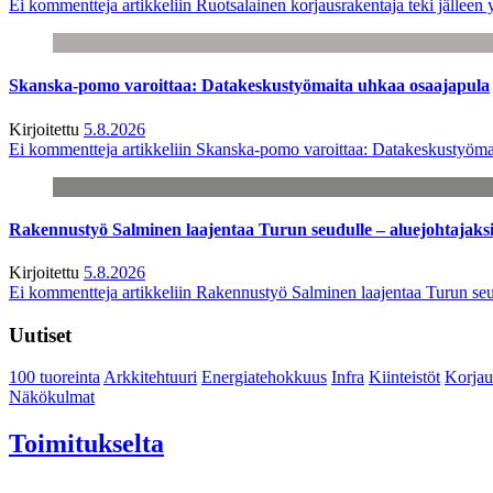
Ei kommentteja
artikkeliin Ruotsalainen korjausrakentaja teki jälle
Skanska-pomo varoittaa: Datakeskustyömaita uhkaa osaajapula
Kirjoitettu
5.8.2026
Ei kommentteja
artikkeliin Skanska-pomo varoittaa: Datakeskustyöma
Rakennustyö Salminen laajentaa Turun seudulle – aluejohtajaks
Kirjoitettu
5.8.2026
Ei kommentteja
artikkeliin Rakennustyö Salminen laajentaa Turun seu
Uutiset
100 tuoreinta
Arkkitehtuuri
Energiatehokkuus
Infra
Kiinteistöt
Korjau
Näkökulmat
Toimitukselta