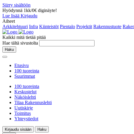
Siirry sisältöön
Hyödynnä 1kk/0€ diginäyte!
Lue lisää
Kirjaudu
Aiheet
Arkkitehtuuri
Infra
Kiinteistöt
Pientalo
Projektit
Rakennustuote
Raken
Kaikki mitä tietää pitää
Hae tältä sivustolta
Haku
Etusivu
100 tuoreinta
Suurimmat
100 tuoreinta
Keskustelut
Näköislehti
Tilaa Rakennuslehti
Uutiskirje
Toimitus
Yhteystiedot
Kirjaudu sisään
Haku