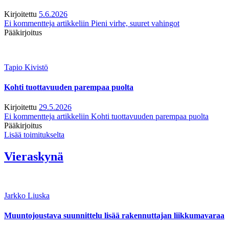
Kirjoitettu
5.6.2026
Ei kommentteja
artikkeliin Pieni virhe, suuret vahingot
Pääkirjoitus
Tapio Kivistö
Kohti tuottavuuden parempaa puolta
Kirjoitettu
29.5.2026
Ei kommentteja
artikkeliin Kohti tuottavuuden parempaa puolta
Pääkirjoitus
Lisää toimitukselta
Vieraskynä
Jarkko Liuska
Muuntojoustava suunnittelu lisää rakennuttajan liikkumavaraa