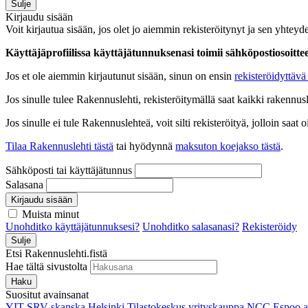
Sulje
Kirjaudu sisään
Voit kirjautua sisään, jos olet jo aiemmin rekisteröitynyt ja sen yhteyde
Käyttäjäprofiilissa käyttäjätunnuksenasi toimii sähköpostiosoittees
Jos et ole aiemmin kirjautunut sisään, sinun on ensin
rekisteröidyttävä 
Jos sinulle tulee Rakennuslehti, rekisteröitymällä saat kaikki rakennusle
Jos sinulle ei tule Rakennuslehteä, voit silti rekisteröityä, jolloin sa
Tilaa Rakennuslehti tästä
tai hyödynnä
maksuton koejakso tästä
.
Sähköposti tai käyttäjätunnus
Salasana
Kirjaudu sisään
Muista minut
Unohditko käyttäjätunnuksesi?
Unohditko salasanasi?
Rekisteröidy
Sulje
Etsi Rakennuslehti.fistä
Hae tältä sivustolta
Haku
Suositut avainsanat
YIT
SRV
skanska
Helsinki
Tilastokeskus
yrityskauppa
NCC
Espoo