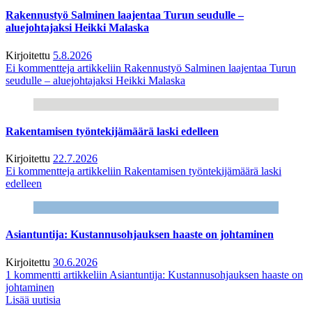
Rakennustyö Salminen laajentaa Turun seudulle –
aluejohtajaksi Heikki Malaska
Kirjoitettu
5.8.2026
Ei kommentteja
artikkeliin Rakennustyö Salminen laajentaa Turun
seudulle – aluejohtajaksi Heikki Malaska
Rakentamisen työntekijämäärä laski edelleen
Kirjoitettu
22.7.2026
Ei kommentteja
artikkeliin Rakentamisen työntekijämäärä laski
edelleen
Asiantuntija: Kustannusohjauksen haaste on johtaminen
Kirjoitettu
30.6.2026
1 kommentti
artikkeliin Asiantuntija: Kustannusohjauksen haaste on
johtaminen
Lisää uutisia