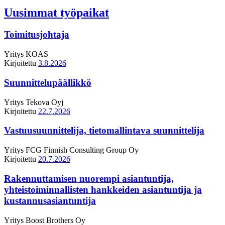
Uusimmat työpaikat
Toimitusjohtaja
Yritys
KOAS
Kirjoitettu
3.8.2026
Suunnittelupäällikkö
Yritys
Tekova Oyj
Kirjoitettu
22.7.2026
Vastuusuunnittelija, tietomallintava suunnittelija
Yritys
FCG Finnish Consulting Group Oy
Kirjoitettu
20.7.2026
Rakennuttamisen nuorempi asiantuntija,
yhteistoiminnallisten hankkeiden asiantuntija ja
kustannusasiantuntija
Yritys
Boost Brothers Oy