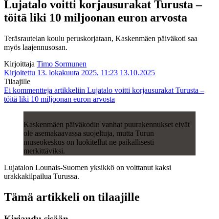
Lujatalo voitti korjausurakat Turusta –
töitä liki 10 miljoonan euron arvosta
Teräsrautelan koulu peruskorjataan, Kaskenmäen päiväkoti saa
myös laajennusosan.
Kirjoittaja
Timo Sormunen
Kirjoitettu 13. lokakuuta 2025, 11:23
13.10.2025
Tilaajille
Ei kommentteja
artikkeliin Lujatalo voitti korjausurakat Turusta –
töitä liki 10 miljoonan euron arvosta
Kaskenmäen päiväkodin vanhat puurakennukset eivät
ole asemakaavassa suojeltuja, mutta Turun
museokeskus on luokitellut ne paikallisesti
merkittäviksi.
Lujatalon Lounais-Suomen yksikkö on voittanut kaksi
urakkakilpailua Turussa.
Tämä artikkeli on tilaajille
Kirjaudu sisään