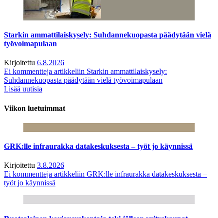
Starkin ammattilaiskysely: Suhdannekuopasta päädytään vielä
työvoimapulaan
Kirjoitettu
6.8.2026
Ei kommentteja
artikkeliin Starkin ammattilaiskysely:
Suhdannekuopasta päädytään vielä työvoimapulaan
Lisää uutisia
Viikon luetuimmat
GRK:lle infraurakka datakeskuksesta – työt jo käynnissä
Kirjoitettu
3.8.2026
Ei kommentteja
artikkeliin GRK:lle infraurakka datakeskuksesta –
työt jo käynnissä