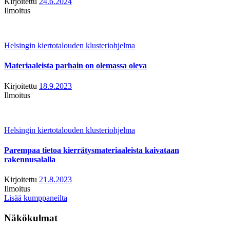
Kirjoitettu
24.6.2024
Ilmoitus
Helsingin kiertotalouden klusteriohjelma
Materiaaleista parhain on olemassa oleva
Kirjoitettu
18.9.2023
Ilmoitus
Helsingin kiertotalouden klusteriohjelma
Parempaa tietoa kierrätysmateriaaleista kaivataan
rakennusalalla
Kirjoitettu
21.8.2023
Ilmoitus
Lisää kumppaneilta
Näkökulmat