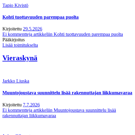
Tapio Kivistö
Kohti tuottavuuden parempaa puolta
Kirjoitettu
29.5.2026
Ei kommentteja
artikkeliin Kohti tuottavuuden parempaa puolta
Pääkirjoitus
Lisää toimitukselta
Vieraskynä
Jarkko Liuska
Muuntojoustava suunnittelu lisää rakennuttajan liikkumavaraa
Kirjoitettu
7.7.2026
Ei kommentteja
artikkeliin Muuntojoustava suunnittelu lisää
rakennuttajan liikkumavaraa