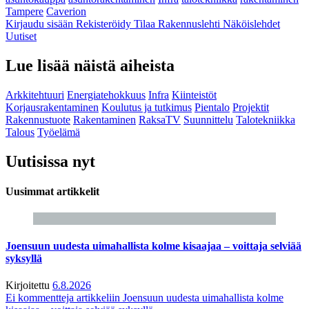
Tampere
Caverion
Kirjaudu sisään
Rekisteröidy
Tilaa Rakennuslehti
Näköislehdet
Uutiset
Lue lisää näistä aiheista
Arkkitehtuuri
Energiatehokkuus
Infra
Kiinteistöt
Korjausrakentaminen
Koulutus ja tutkimus
Pientalo
Projektit
Rakennustuote
Rakentaminen
RaksaTV
Suunnittelu
Talotekniikka
Talous
Työelämä
Uutisissa nyt
Uusimmat artikkelit
Joensuun uudesta uimahallista kolme kisaajaa – voittaja selviää
syksyllä
Kirjoitettu
6.8.2026
Ei kommentteja
artikkeliin Joensuun uudesta uimahallista kolme