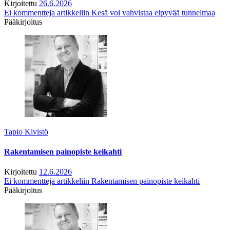
Kirjoitettu
26.6.2026
Ei kommentteja
artikkeliin Kesä voi vahvistaa elpyvää tunnelmaa
Pääkirjoitus
Tapio Kivistö
Rakentamisen painopiste keikahti
Kirjoitettu
12.6.2026
Ei kommentteja
artikkeliin Rakentamisen painopiste keikahti
Pääkirjoitus