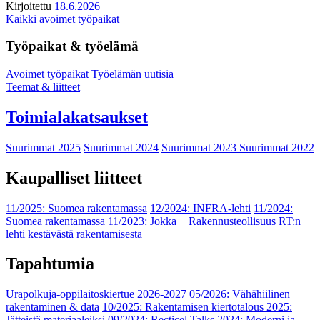
Kirjoitettu
18.6.2026
Kaikki avoimet työpaikat
Työpaikat & työelämä
Avoimet työpaikat
Työelämän uutisia
Teemat & liitteet
Toimialakatsaukset
Suurimmat 2025
Suurimmat 2024
Suurimmat 2023
Suurimmat 2022
Kaupalliset liitteet
11/2025: Suomea rakentamassa
12/2024: INFRA-lehti
11/2024:
Suomea rakentamassa
11/2023: Jokka − Rakennusteollisuus RT:n
lehti kestävästä rakentamisesta
Tapahtumia
Urapolkuja-oppilaitoskiertue 2026-2027
05/2026: Vähähiilinen
rakentaminen & data
10/2025: Rakentamisen kiertotalous 2025:
Jätteistä materiaaleiksi
09/2024: Recticel Talks 2024: Moderni ja