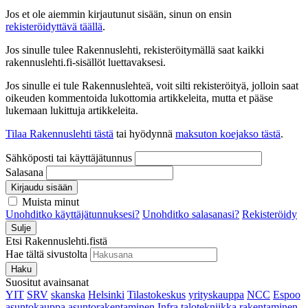
Jos et ole aiemmin kirjautunut sisään, sinun on ensin
rekisteröidyttävä täällä
.
Jos sinulle tulee Rakennuslehti, rekisteröitymällä saat kaikki
rakennuslehti.fi-sisällöt luettavaksesi.
Jos sinulle ei tule Rakennuslehteä, voit silti rekisteröityä, jolloin saat
oikeuden kommentoida lukottomia artikkeleita, mutta et pääse
lukemaan lukittuja artikkeleita.
Tilaa Rakennuslehti tästä
tai hyödynnä
maksuton koejakso tästä
.
Sähköposti tai käyttäjätunnus
Salasana
Kirjaudu sisään
Muista minut
Unohditko käyttäjätunnuksesi?
Unohditko salasanasi?
Rekisteröidy
Sulje
Etsi Rakennuslehti.fistä
Hae tältä sivustolta
Haku
Suositut avainsanat
YIT
SRV
skanska
Helsinki
Tilastokeskus
yrityskauppa
NCC
Espoo
asuntokauppa
asuntorakentaminen
Infra
talotekniikka
rakentaminen