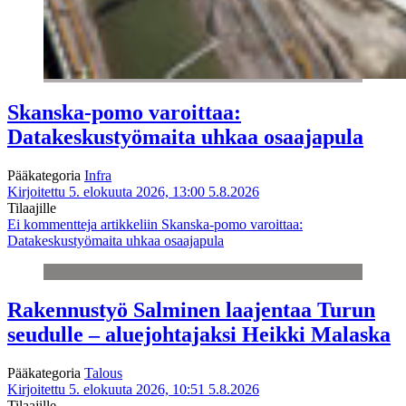
Skanska-pomo varoittaa:
Datakeskustyömaita uhkaa osaajapula
Pääkategoria
Infra
Kirjoitettu 5. elokuuta 2026, 13:00
5.8.2026
Tilaajille
Ei kommentteja
artikkeliin Skanska-pomo varoittaa:
Datakeskustyömaita uhkaa osaajapula
Rakennustyö Salminen laajentaa Turun
seudulle – aluejohtajaksi Heikki Malaska
Pääkategoria
Talous
Kirjoitettu 5. elokuuta 2026, 10:51
5.8.2026
Tilaajille