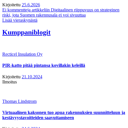
Kirjoitettu
25.6.2026
Ei kommentteja
artikkeliin Digitaalinen riippuvuus on strateginen
riski, jota Suomen rakennusala ei voi sivuuttaa
Lisää vieraskynästä
Kumppaniblogit
Recticel Insulation Oy
PIR-katto pitää pintansa kovillakin keleillä
Kirjoitettu
21.10.2024
Ilmoitus
Thomas Lindstrom
Virtuaalinen kaksonen tuo apua rakennuksien suunnitteluun ja
kestävyystavoitteiden saavuttamiseen