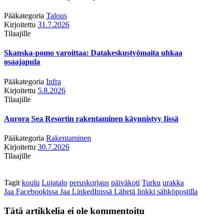
Pääkategoria
Talous
Kirjoitettu
31.7.2026
Tilaajille
Skanska-pomo varoittaa: Datakeskustyömaita uhkaa
osaajapula
Pääkategoria
Infra
Kirjoitettu
5.8.2026
Tilaajille
Aurora Sea Resortin rakentaminen käynnistyy Iissä
Pääkategoria
Rakentaminen
Kirjoitettu
30.7.2026
Tilaajille
Tagit
koulu
Lujatalo
peruskorjaus
päiväkoti
Turku
urakka
Jaa Facebookissa
Jaa LinkedInissä
Lähetä linkki sähköpostilla
Tätä artikkelia ei ole kommentoitu