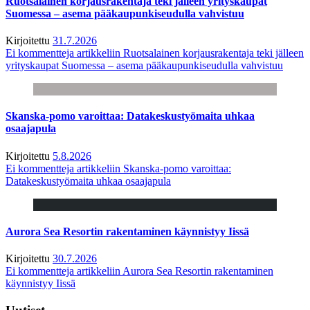
Ruotsalainen korjausrakentaja teki jälleen yrityskaupat
Suomessa – asema pääkaupunkiseudulla vahvistuu
Kirjoitettu
31.7.2026
Ei kommentteja
artikkeliin Ruotsalainen korjausrakentaja teki jälleen
yrityskaupat Suomessa – asema pääkaupunkiseudulla vahvistuu
Skanska-pomo varoittaa: Datakeskustyömaita uhkaa
osaajapula
Kirjoitettu
5.8.2026
Ei kommentteja
artikkeliin Skanska-pomo varoittaa:
Datakeskustyömaita uhkaa osaajapula
Aurora Sea Resortin rakentaminen käynnistyy Iissä
Kirjoitettu
30.7.2026
Ei kommentteja
artikkeliin Aurora Sea Resortin rakentaminen
käynnistyy Iissä