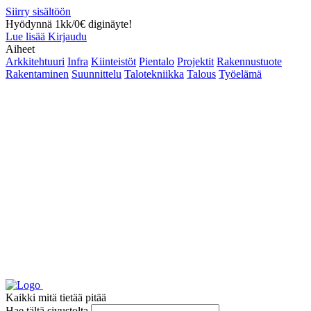
Siirry sisältöön
Hyödynnä 1kk/0€ diginäyte!
Lue lisää
Kirjaudu
Aiheet
Arkkitehtuuri
Infra
Kiinteistöt
Pientalo
Projektit
Rakennustuote
Rakentaminen
Suunnittelu
Talotekniikka
Talous
Työelämä
Kaikki mitä tietää pitää
Hae tältä sivustolta