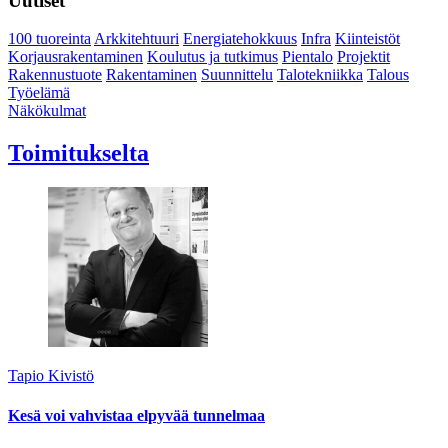
Uutiset
100 tuoreinta
Arkkitehtuuri
Energiatehokkuus
Infra
Kiinteistöt
Korjausrakentaminen
Koulutus ja tutkimus
Pientalo
Projektit
Rakennustuote
Rakentaminen
Suunnittelu
Talotekniikka
Talous
Työelämä
Näkökulmat
Toimitukselta
Tapio Kivistö
Kesä voi vahvistaa elpyvää tunnelmaa