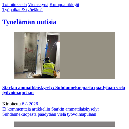
Toimitukselta
Vieraskynä
Kumppaniblogit
Työpaikat & työelämä
Työelämän uutisia
Starkin ammattilaiskysely: Suhdannekuopasta päädytään vielä
työvoimapulaan
Kirjoitettu
6.8.2026
Ei kommentteja
artikkeliin Starkin ammattilaiskysely:
Suhdannekuopasta päädytään vielä työvoimapulaan