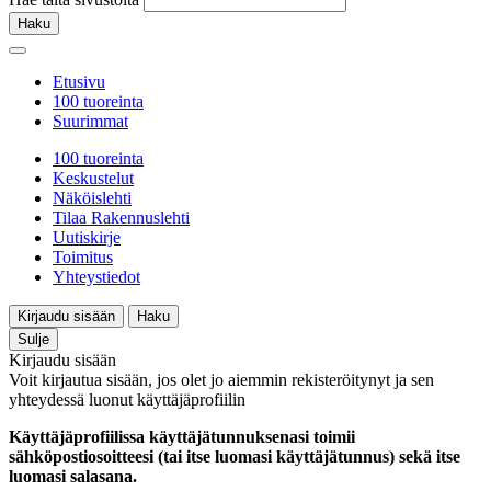
Haku
Etusivu
100 tuoreinta
Suurimmat
100 tuoreinta
Keskustelut
Näköislehti
Tilaa Rakennuslehti
Uutiskirje
Toimitus
Yhteystiedot
Kirjaudu sisään
Haku
Sulje
Kirjaudu sisään
Voit kirjautua sisään, jos olet jo aiemmin rekisteröitynyt ja sen
yhteydessä luonut käyttäjäprofiilin
Käyttäjäprofiilissa käyttäjätunnuksenasi toimii
sähköpostiosoitteesi (tai itse luomasi käyttäjätunnus) sekä itse
luomasi salasana.