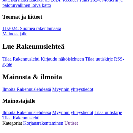
paloturvallinen loiva katto
Teemat ja liitteet
11/2024: Suomea rakentamassa
Mainostajalle
Lue Rakennuslehteä
Tilaa Rakennuslehti
Kirjaudu näköislehteen
Tilaa uutiskirje
RSS-
syöte
Mainosta & ilmoita
Ilmoita Rakennuslehdessä
Myynnin yhteystiedot
Mainostajalle
Ilmoita Rakennuslehdessä
Myynnin yhteystiedot
Tilaa uutiskirje
Tilaa Rakennuslehti
Kategoriat
Korjausrakentaminen
Uutiset