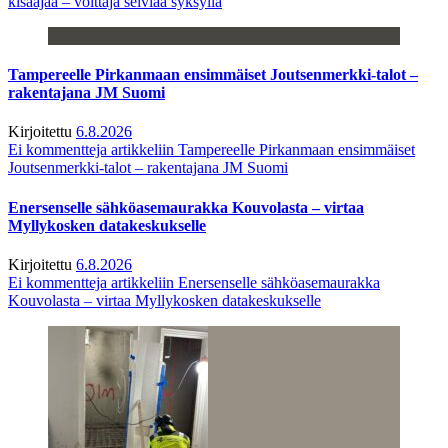
kisaajaa – voittaja selviää syksyllä
Tampereelle Pirkanmaan ensimmäiset Joutsenmerkki-talot –
rakentajana JM Suomi
Kirjoitettu
6.8.2026
Ei kommentteja
artikkeliin Tampereelle Pirkanmaan ensimmäiset
Joutsenmerkki-talot – rakentajana JM Suomi
Enersenselle sähköasemaurakka Kouvolasta – virtaa
Myllykosken datakeskukselle
Kirjoitettu
6.8.2026
Ei kommentteja
artikkeliin Enersenselle sähköasemaurakka
Kouvolasta – virtaa Myllykosken datakeskukselle