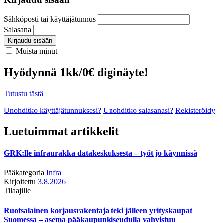
Sähköposti tai käyttäjätunnus
Salasana
Kirjaudu sisään
Muista minut
Hyödynnä 1kk/0€ diginäyte!
Tutustu tästä
Unohditko käyttäjätunnuksesi?
Unohditko salasanasi?
Rekisteröidy
Luetuimmat artikkelit
GRK:lle infraurakka datakeskuksesta – työt jo käynnissä
Pääkategoria
Infra
Kirjoitettu
3.8.2026
Tilaajille
Ruotsalainen korjausrakentaja teki jälleen yrityskaupat
Suomessa – asema pääkaupunkiseudulla vahvistuu