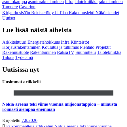
asuntokauppa
asuntorakentaminen
Infra
talotekniikka
rakentaminen
Tampere
Caverion
Kirjaudu sisään
Rekisteröidy
Tilaa Rakennuslehti
Näköislehdet
Uutiset
Lue lisää näistä aiheista
Arkkitehtuuri
Energiatehokkuus
Infra
Kiinteistöt
Korjausrakentaminen
Koulutus ja tutkimus
Pientalo
Projektit
Rakennustuote
Rakentaminen
RaksaTV
Suunnittelu
Talotekniikka
Talous
Työelämä
Uutisissa nyt
Uusimmat artikkelit
Nokia-areena teki viime vuonna miljoonatappion – miinusta
roimasti aiempaa enemmän
Kirjoitettu
7.8.2026
Ei kommentteja
artikkeliin Nokia-areena teki viime vuonna