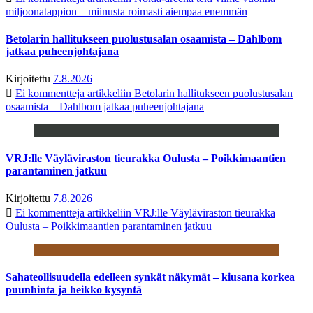
miljoonatappion – miinusta roimasti aiempaa enemmän
Betolarin hallitukseen puolustusalan osaamista – Dahlbom
jatkaa puheenjohtajana
Kirjoitettu
7.8.2026
Ei kommentteja
artikkeliin Betolarin hallitukseen puolustusalan
osaamista – Dahlbom jatkaa puheenjohtajana
VRJ:lle Väyläviraston tieurakka Oulusta – Poikkimaantien
parantaminen jatkuu
Kirjoitettu
7.8.2026
Ei kommentteja
artikkeliin VRJ:lle Väyläviraston tieurakka
Oulusta – Poikkimaantien parantaminen jatkuu
Sahateollisuudella edelleen synkät näkymät – kiusana korkea
puunhinta ja heikko kysyntä