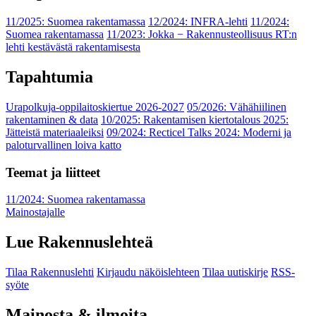
11/2025: Suomea rakentamassa
12/2024: INFRA-lehti
11/2024:
Suomea rakentamassa
11/2023: Jokka − Rakennusteollisuus RT:n
lehti kestävästä rakentamisesta
Tapahtumia
Urapolkuja-oppilaitoskiertue 2026-2027
05/2026: Vähähiilinen
rakentaminen & data
10/2025: Rakentamisen kiertotalous 2025:
Jätteistä materiaaleiksi
09/2024: Recticel Talks 2024: Moderni ja
paloturvallinen loiva katto
Teemat ja liitteet
11/2024: Suomea rakentamassa
Mainostajalle
Lue Rakennuslehteä
Tilaa Rakennuslehti
Kirjaudu näköislehteen
Tilaa uutiskirje
RSS-
syöte
Mainosta & ilmoita