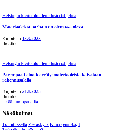
Helsingin kiertotalouden klusteriohjelma
Materiaaleista parhain on olemassa oleva
Kirjoitettu
18.9.2023
Ilmoitus
Helsingin kiertotalouden klusteriohjelma
Parempaa tietoa kierrätysmateriaaleista kaivataan
rakennusalalla
Kirjoitettu
21.8.2023
Ilmoitus
Lisää kumppaneilta
Näkökulmat
Toimitukselta
Vieraskynä
Kumppaniblogit
Työpaikat & työelämä