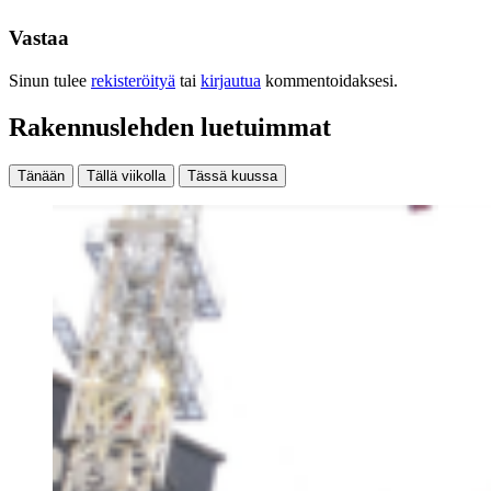
Vastaa
Sinun tulee
rekisteröityä
tai
kirjautua
kommentoidaksesi.
Rakennuslehden luetuimmat
Tänään
Tällä viikolla
Tässä kuussa