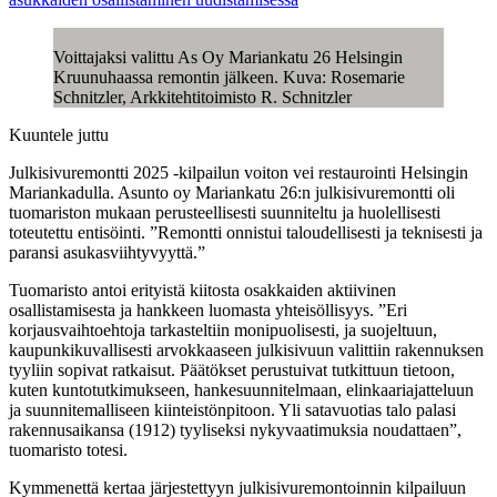
Voittajaksi valittu As Oy Mariankatu 26 Helsingin
Kruunuhaassa remontin jälkeen. Kuva: Rosemarie
Schnitzler, Arkkitehtitoimisto R. Schnitzler
Kuuntele juttu
Julkisivuremontti 2025 -kilpailun voiton vei restaurointi Helsingin
Mariankadulla. Asunto oy Mariankatu 26:n julkisivuremontti oli
tuomariston mukaan perusteellisesti suunniteltu ja huolellisesti
toteutettu entisöinti. ”Remontti onnistui taloudellisesti ja teknisesti ja
paransi asukasviihtyvyyttä.”
Tuomaristo antoi erityistä kiitosta osakkaiden aktiivinen
osallistamisesta ja hankkeen luomasta yhteisöllisyys. ”Eri
korjausvaihtoehtoja tarkasteltiin monipuolisesti, ja suojeltuun,
kaupunkikuvallisesti arvokkaaseen julkisivuun valittiin rakennuksen
tyyliin sopivat ratkaisut. Päätökset perustuivat tutkittuun tietoon,
kuten kuntotutkimukseen, hankesuunnitelmaan, elinkaariajatteluun
ja suunnitemalliseen kiinteistönpitoon. Yli satavuotias talo palasi
rakennusaikansa (1912) tyyliseksi nykyvaatimuksia noudattaen”,
tuomaristo totesi.
Kymmenettä kertaa järjestettyyn julkisivuremontoinnin kilpailuun