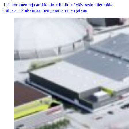
Ei kommentteja
artikkeliin VRJ:lle Väyläviraston tieurakka
Oulusta – Poikkimaantien parantaminen jatkuu