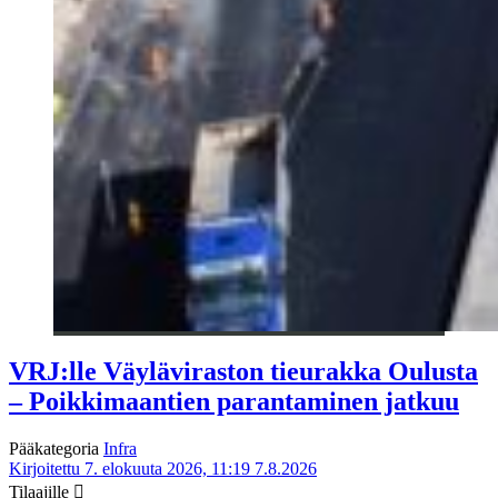
VRJ:lle Väyläviraston tieurakka Oulusta
– Poikkimaantien parantaminen jatkuu
Pääkategoria
Infra
Kirjoitettu 7. elokuuta 2026, 11:19
7.8.2026
Tilaajille