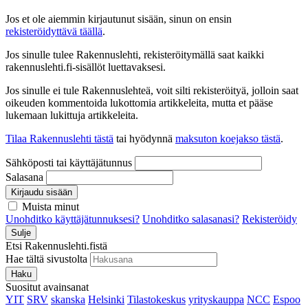
Jos et ole aiemmin kirjautunut sisään, sinun on ensin
rekisteröidyttävä täällä
.
Jos sinulle tulee Rakennuslehti, rekisteröitymällä saat kaikki
rakennuslehti.fi-sisällöt luettavaksesi.
Jos sinulle ei tule Rakennuslehteä, voit silti rekisteröityä, jolloin saat
oikeuden kommentoida lukottomia artikkeleita, mutta et pääse
lukemaan lukittuja artikkeleita.
Tilaa Rakennuslehti tästä
tai hyödynnä
maksuton koejakso tästä
.
Sähköposti tai käyttäjätunnus
Salasana
Kirjaudu sisään
Muista minut
Unohditko käyttäjätunnuksesi?
Unohditko salasanasi?
Rekisteröidy
Sulje
Etsi Rakennuslehti.fistä
Hae tältä sivustolta
Haku
Suositut avainsanat
YIT
SRV
skanska
Helsinki
Tilastokeskus
yrityskauppa
NCC
Espoo