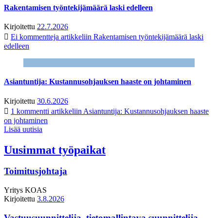
Rakentamisen työntekijämäärä laski edelleen
Kirjoitettu
22.7.2026
Ei kommentteja
artikkeliin Rakentamisen työntekijämäärä laski
edelleen
Asiantuntija: Kustannusohjauksen haaste on johtaminen
Kirjoitettu
30.6.2026
1 kommentti
artikkeliin Asiantuntija: Kustannusohjauksen haaste
on johtaminen
Lisää uutisia
Uusimmat työpaikat
Toimitusjohtaja
Yritys
KOAS
Kirjoitettu
3.8.2026
Vastuusuunnittelija, tietomallintava suunnittelija