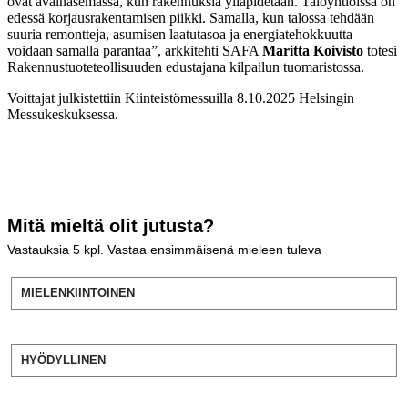
ovat avainasemassa, kun rakennuksia ylläpidetään. Taloyhtiöissä on
edessä korjausrakentamisen piikki. Samalla, kun talossa tehdään
suuria remontteja, asumisen laatutasoa ja energiatehokkuutta
voidaan samalla parantaa”, arkkitehti SAFA
Maritta Koivisto
totesi
Rakennustuoteteollisuuden edustajana kilpailun tuomaristossa.
Voittajat julkistettiin Kiinteistömessuilla 8.10.2025 Helsingin
Messukeskuksessa.
Mitä mieltä olit jutusta?
Vastauksia
5
kpl. Vastaa ensimmäisenä mieleen tuleva
MIELENKIINTOINEN
HYÖDYLLINEN