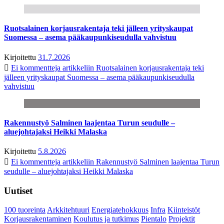
Ruotsalainen korjausrakentaja teki jälleen yrityskaupat
Suomessa – asema pääkaupunkiseudulla vahvistuu
Kirjoitettu
31.7.2026
Ei kommentteja
artikkeliin Ruotsalainen korjausrakentaja teki
jälleen yrityskaupat Suomessa – asema pääkaupunkiseudulla
vahvistuu
Rakennustyö Salminen laajentaa Turun seudulle –
aluejohtajaksi Heikki Malaska
Kirjoitettu
5.8.2026
Ei kommentteja
artikkeliin Rakennustyö Salminen laajentaa Turun
seudulle – aluejohtajaksi Heikki Malaska
Uutiset
100 tuoreinta
Arkkitehtuuri
Energiatehokkuus
Infra
Kiinteistöt
Korjausrakentaminen
Koulutus ja tutkimus
Pientalo
Projektit