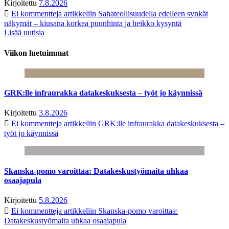
Kirjoitettu
7.8.2026
Ei kommentteja
artikkeliin Sahateollisuudella edelleen synkät
näkymät – kiusana korkea puunhinta ja heikko kysyntä
Lisää uutisia
Viikon luetuimmat
GRK:lle infraurakka datakeskuksesta – työt jo käynnissä
Kirjoitettu
3.8.2026
Ei kommentteja
artikkeliin GRK:lle infraurakka datakeskuksesta –
työt jo käynnissä
Skanska-pomo varoittaa: Datakeskustyömaita uhkaa
osaajapula
Kirjoitettu
5.8.2026
Ei kommentteja
artikkeliin Skanska-pomo varoittaa:
Datakeskustyömaita uhkaa osaajapula