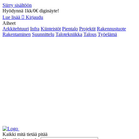
Siirry sisältöön
Hyödynnä 1kk/0€ diginäyte!
Lue lisää
Kirjaudu
Aiheet
Arkkitehtuuri
Infra
Kiinteistöt
Pientalo
Projektit
Rakennustuote
Rakentaminen
Suunnittelu
Talotekniikka
Talous
Työelämä
Kaikki mitä tietää pitää