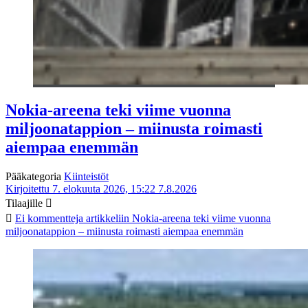
Nokia-areena teki viime vuonna
miljoonatappion – miinusta roimasti
aiempaa enemmän
Pääkategoria
Kiinteistöt
Kirjoitettu 7. elokuuta 2026, 15:22
7.8.2026
Tilaajille
Ei kommentteja
artikkeliin Nokia-areena teki viime vuonna
miljoonatappion – miinusta roimasti aiempaa enemmän