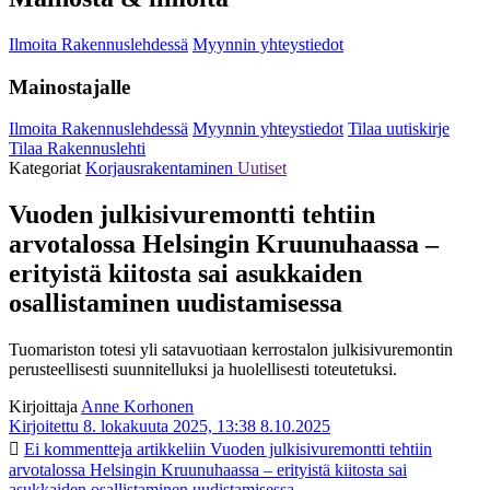
Ilmoita Rakennuslehdessä
Myynnin yhteystiedot
Mainostajalle
Ilmoita Rakennuslehdessä
Myynnin yhteystiedot
Tilaa uutiskirje
Tilaa Rakennuslehti
Kategoriat
Korjausrakentaminen
Uutiset
Vuoden julkisivuremontti tehtiin
arvotalossa Helsingin Kruunuhaassa –
erityistä kiitosta sai asukkaiden
osallistaminen uudistamisessa
Tuomariston totesi yli satavuotiaan kerrostalon julkisivuremontin
perusteellisesti suunnitelluksi ja huolellisesti toteutetuksi.
Kirjoittaja
Anne Korhonen
Kirjoitettu 8. lokakuuta 2025, 13:38
8.10.2025
Ei kommentteja
artikkeliin Vuoden julkisivuremontti tehtiin
arvotalossa Helsingin Kruunuhaassa – erityistä kiitosta sai
asukkaiden osallistaminen uudistamisessa