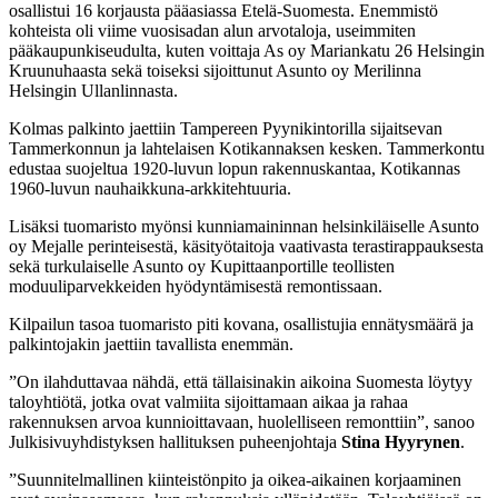
osallistui 16 korjausta pääasiassa Etelä-Suomesta. Enemmistö
kohteista oli viime vuosisadan alun arvotaloja, useimmiten
pääkaupunkiseudulta, kuten voittaja As oy Mariankatu 26 Helsingin
Kruunuhaasta sekä toiseksi sijoittunut Asunto oy Merilinna
Helsingin Ullanlinnasta.
Kolmas palkinto jaettiin Tampereen Pyynikintorilla sijaitsevan
Tammerkonnun ja lahtelaisen Kotikannaksen kesken. Tammerkontu
edustaa suojeltua 1920-luvun lopun rakennuskantaa, Kotikannas
1960-luvun nauhaikkuna-arkkitehtuuria.
Lisäksi tuomaristo myönsi kunniamaininnan helsinkiläiselle Asunto
oy Mejalle perinteisestä, käsityötaitoja vaativasta terastirappauksesta
sekä turkulaiselle Asunto oy Kupittaanportille teollisten
moduuliparvekkeiden hyödyntämisestä remontissaan.
Kilpailun tasoa tuomaristo piti kovana, osallistujia ennätysmäärä ja
palkintojakin jaettiin tavallista enemmän.
”On ilahduttavaa nähdä, että tällaisinakin aikoina Suomesta löytyy
taloyhtiötä, jotka ovat valmiita sijoittamaan aikaa ja rahaa
rakennuksen arvoa kunnioittavaan, huolelliseen remonttiin”, sanoo
Julkisivuyhdistyksen hallituksen puheenjohtaja
Stina Hyyrynen
.
”Suunnitelmallinen kiinteistönpito ja oikea-aikainen korjaaminen