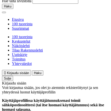
Hae tältä sivustolta
Haku
Etusivu
100 tuoreinta
Suurimmat
100 tuoreinta
Keskustelut
Näköislehti
Tilaa Rakennuslehti
Uutiskirje
Toimitus
Yhteystiedot
Kirjaudu sisään
Haku
Sulje
Kirjaudu sisään
Voit kirjautua sisään, jos olet jo aiemmin rekisteröitynyt ja sen
yhteydessä luonut käyttäjäprofiilin
Käyttäjäprofiilissa käyttäjätunnuksenasi toimii
sähköpostiosoitteesi (tai itse luomasi käyttäjätunnus) sekä itse
luomasi salasana.