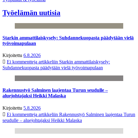
Työelämän uutisia
Starkin ammattilaiskysely: Suhdannekuopasta päädytään vielä
työvoimapulaan
Kirjoitettu
6.8.2026
Ei kommentteja
artikkeliin Starkin ammattilaiskysely:
Suhdannekuopasta päädytään vielä työvoimapulaan
Rakennustyö Salminen laajentaa Turun seudulle –
aluejohtajaksi Heikki Malaska
Kirjoitettu
5.8.2026
Ei kommentteja
artikkeliin Rakennustyö Salminen laajentaa Turun
seudulle – aluejohtajaksi Heikki Malaska