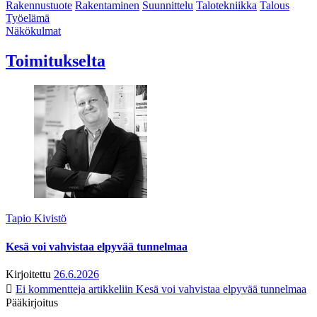
Rakennustuote
Rakentaminen
Suunnittelu
Talotekniikka
Talous
Työelämä
Näkökulmat
Toimitukselta
Tapio Kivistö
Kesä voi vahvistaa elpyvää tunnelmaa
Kirjoitettu
26.6.2026
Ei kommentteja
artikkeliin Kesä voi vahvistaa elpyvää tunnelmaa
Pääkirjoitus