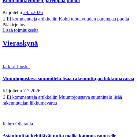
Kohti tuottavuuden parempaa puolta
Kirjoitettu
29.5.2026
Ei kommentteja
artikkeliin Kohti tuottavuuden parempaa puolta
Pääkirjoitus
Lisää toimitukselta
Vieraskynä
Jarkko Liuska
Muuntojoustava suunnittelu lisää rakennuttajan liikkumavaraa
Kirjoitettu
7.7.2026
Ei kommentteja
artikkeliin Muuntojoustava suunnittelu lisää
rakennuttajan liikkumavaraa
Jethro Ollaranta
Asiantuntijat kehittävät uutta mallia kampusasumiselle