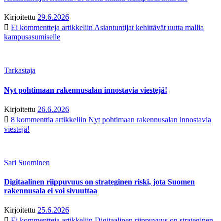
Kirjoitettu
29.6.2026
Ei kommentteja
artikkeliin Asiantuntijat kehittävät uutta mallia
kampusasumiselle
Tarkastaja
Nyt pohtimaan rakennusalan innostavia viestejä!
Kirjoitettu
26.6.2026
8 kommenttia
artikkeliin Nyt pohtimaan rakennusalan innostavia
viestejä!
Sari Suominen
Digitaalinen riippuvuus on strateginen riski, jota Suomen
rakennusala ei voi sivuuttaa
Kirjoitettu
25.6.2026
Ei kommentteja
artikkeliin Digitaalinen riippuvuus on strateginen