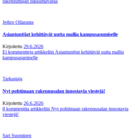
rakennuttajan liikkumavaraa
Jethro Ollaranta
Asiantuntijat kehittävät uutta mallia kampusasumiselle
Kirjoitettu
29.6.2026
Ei kommentteja
artikkeliin Asiantuntijat kehittävät uutta mallia
kampusasumiselle
Tarkastaja
Nyt pohtimaan rakennusalan innostavia viestejä!
Kirjoitettu
26.6.2026
8 kommenttia
artikkeliin Nyt pohtimaan rakennusalan innostavia
viestejä!
Sari Suominen