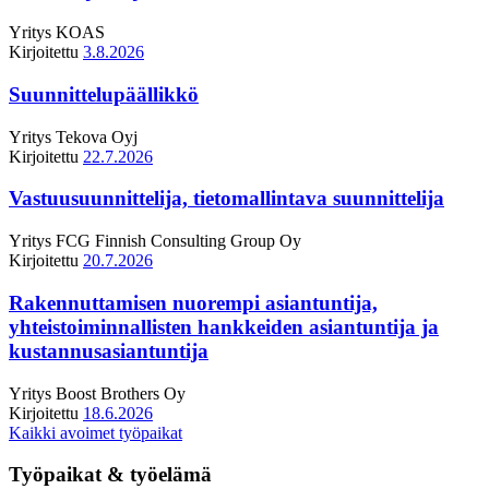
Yritys
KOAS
Kirjoitettu
3.8.2026
Suunnittelupäällikkö
Yritys
Tekova Oyj
Kirjoitettu
22.7.2026
Vastuusuunnittelija, tietomallintava suunnittelija
Yritys
FCG Finnish Consulting Group Oy
Kirjoitettu
20.7.2026
Rakennuttamisen nuorempi asiantuntija,
yhteistoiminnallisten hankkeiden asiantuntija ja
kustannusasiantuntija
Yritys
Boost Brothers Oy
Kirjoitettu
18.6.2026
Kaikki avoimet työpaikat
Työpaikat & työelämä