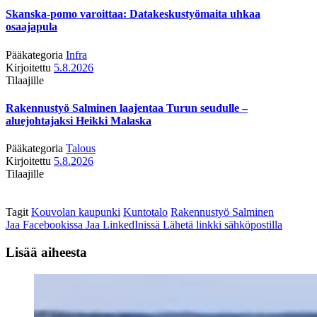
Skanska-pomo varoittaa: Datakeskustyömaita uhkaa
osaajapula
Pääkategoria
Infra
Kirjoitettu
5.8.2026
Tilaajille
Rakennustyö Salminen laajentaa Turun seudulle –
aluejohtajaksi Heikki Malaska
Pääkategoria
Talous
Kirjoitettu
5.8.2026
Tilaajille
Tagit
Kouvolan kaupunki
Kuntotalo
Rakennustyö Salminen
Jaa Facebookissa
Jaa LinkedInissä
Lähetä linkki sähköpostilla
Lisää aiheesta