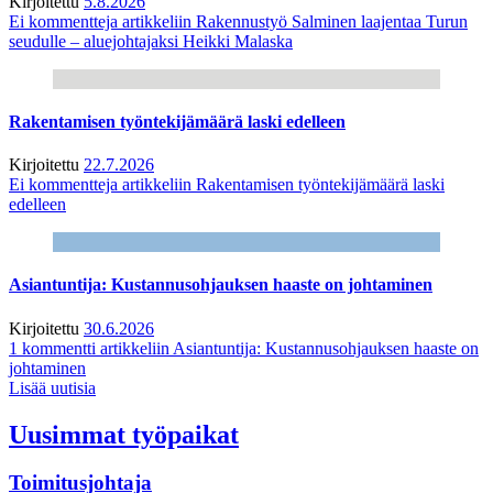
Kirjoitettu
5.8.2026
Ei kommentteja
artikkeliin Rakennustyö Salminen laajentaa Turun
seudulle – aluejohtajaksi Heikki Malaska
Rakentamisen työntekijämäärä laski edelleen
Kirjoitettu
22.7.2026
Ei kommentteja
artikkeliin Rakentamisen työntekijämäärä laski
edelleen
Asiantuntija: Kustannusohjauksen haaste on johtaminen
Kirjoitettu
30.6.2026
1 kommentti
artikkeliin Asiantuntija: Kustannusohjauksen haaste on
johtaminen
Lisää uutisia
Uusimmat työpaikat
Toimitusjohtaja