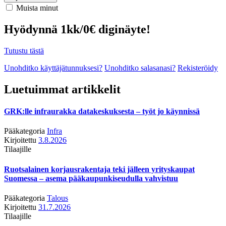
Muista minut
Hyödynnä 1kk/0€ diginäyte!
Tutustu tästä
Unohditko käyttäjätunnuksesi?
Unohditko salasanasi?
Rekisteröidy
Luetuimmat artikkelit
GRK:lle infraurakka datakeskuksesta – työt jo käynnissä
Pääkategoria
Infra
Kirjoitettu
3.8.2026
Tilaajille
Ruotsalainen korjausrakentaja teki jälleen yrityskaupat
Suomessa – asema pääkaupunkiseudulla vahvistuu
Pääkategoria
Talous
Kirjoitettu
31.7.2026
Tilaajille