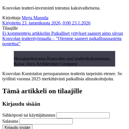
Kouvolan teatteri-investointi toteutuu kaksivaiheisena.
Kirjoittaja
Merja Mannila
Kirjoitettu 23. tammikuuta 2026, 0:00
23.1.2026
Tilaajille
Ei kommentteja
artikkeliin Paikalliset yritykset saaneet aimo siivun
Kouvolan teatterityömaalla – ”Olemme saaneet paikallisuusastetta
nostettua”
Havainnekuvassa Kouvolan uusi teatterikokonaisuus.
Kuva: Arco Architecture Company
Kouvolan Kuntotalon perusparannus teatterin tarpeisiin etenee. Se
työllisti vuonna 2025 merkittävästi paikallisia aliurakoitsijoita.
Tämä artikkeli on tilaajille
Kirjaudu sisään
Sähköposti tai käyttäjätunnus
Salasana
Kirjaudu sisään