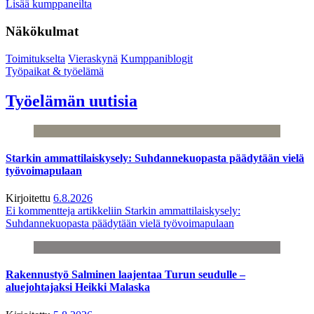
Lisää kumppaneilta
Näkökulmat
Toimitukselta
Vieraskynä
Kumppaniblogit
Työpaikat & työelämä
Työelämän uutisia
Starkin ammattilaiskysely: Suhdannekuopasta päädytään vielä
työvoimapulaan
Kirjoitettu
6.8.2026
Ei kommentteja
artikkeliin Starkin ammattilaiskysely:
Suhdannekuopasta päädytään vielä työvoimapulaan
Rakennustyö Salminen laajentaa Turun seudulle –
aluejohtajaksi Heikki Malaska