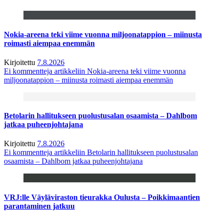
Nokia-areena teki viime vuonna miljoonatappion – miinusta
roimasti aiempaa enemmän
Kirjoitettu
7.8.2026
Ei kommentteja
artikkeliin Nokia-areena teki viime vuonna
miljoonatappion – miinusta roimasti aiempaa enemmän
Betolarin hallitukseen puolustusalan osaamista – Dahlbom
jatkaa puheenjohtajana
Kirjoitettu
7.8.2026
Ei kommentteja
artikkeliin Betolarin hallitukseen puolustusalan
osaamista – Dahlbom jatkaa puheenjohtajana
VRJ:lle Väyläviraston tieurakka Oulusta – Poikkimaantien
parantaminen jatkuu