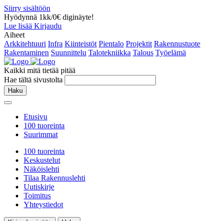
Siirry sisältöön
Hyödynnä 1kk/0€ diginäyte!
Lue lisää
Kirjaudu
Aiheet
Arkkitehtuuri
Infra
Kiinteistöt
Pientalo
Projektit
Rakennustuote
Rakentaminen
Suunnittelu
Talotekniikka
Talous
Työelämä
Kaikki mitä tietää pitää
Hae tältä sivustolta
Haku
Etusivu
100 tuoreinta
Suurimmat
100 tuoreinta
Keskustelut
Näköislehti
Tilaa Rakennuslehti
Uutiskirje
Toimitus
Yhteystiedot