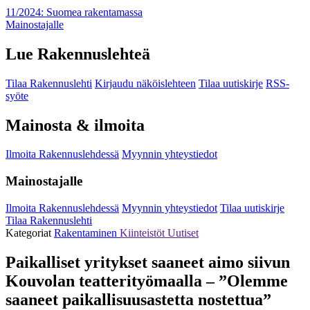
11/2024: Suomea rakentamassa
Mainostajalle
Lue Rakennuslehteä
Tilaa Rakennuslehti
Kirjaudu näköislehteen
Tilaa uutiskirje
RSS-
syöte
Mainosta & ilmoita
Ilmoita Rakennuslehdessä
Myynnin yhteystiedot
Mainostajalle
Ilmoita Rakennuslehdessä
Myynnin yhteystiedot
Tilaa uutiskirje
Tilaa Rakennuslehti
Kategoriat
Rakentaminen
Kiinteistöt
Uutiset
Paikalliset yritykset saaneet aimo siivun
Kouvolan teatterityömaalla – ”Olemme
saaneet paikallisuusastetta nostettua”