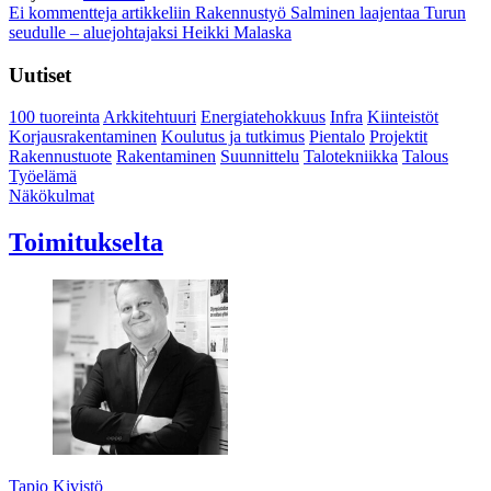
Ei kommentteja
artikkeliin Rakennustyö Salminen laajentaa Turun
seudulle – aluejohtajaksi Heikki Malaska
Uutiset
100 tuoreinta
Arkkitehtuuri
Energiatehokkuus
Infra
Kiinteistöt
Korjausrakentaminen
Koulutus ja tutkimus
Pientalo
Projektit
Rakennustuote
Rakentaminen
Suunnittelu
Talotekniikka
Talous
Työelämä
Näkökulmat
Toimitukselta
Tapio Kivistö