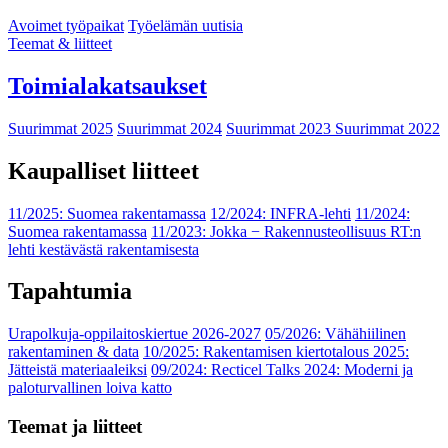
Avoimet työpaikat
Työelämän uutisia
Teemat & liitteet
Toimialakatsaukset
Suurimmat 2025
Suurimmat 2024
Suurimmat 2023
Suurimmat 2022
Kaupalliset liitteet
11/2025: Suomea rakentamassa
12/2024: INFRA-lehti
11/2024:
Suomea rakentamassa
11/2023: Jokka − Rakennusteollisuus RT:n
lehti kestävästä rakentamisesta
Tapahtumia
Urapolkuja-oppilaitoskiertue 2026-2027
05/2026: Vähähiilinen
rakentaminen & data
10/2025: Rakentamisen kiertotalous 2025:
Jätteistä materiaaleiksi
09/2024: Recticel Talks 2024: Moderni ja
paloturvallinen loiva katto
Teemat ja liitteet