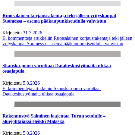
Ruotsalainen korjausrakentaja teki jälleen yrityskaupat
Suomessa – asema pääkaupunkiseudulla vahvistuu
Kirjoitettu
31.7.2026
Ei kommentteja
artikkeliin Ruotsalainen korjausrakentaja teki jälleen
yrityskaupat Suomessa – asema pääkaupunkiseudulla vahvistuu
Skanska-pomo varoittaa: Datakeskustyömaita uhkaa
osaajapula
Kirjoitettu
5.8.2026
Ei kommentteja
artikkeliin Skanska-pomo varoittaa:
Datakeskustyömaita uhkaa osaajapula
Rakennustyö Salminen laajentaa Turun seudulle –
aluejohtajaksi Heikki Malaska
Kirjoitettu
5.8.2026