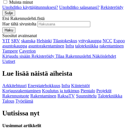
Muista minut
Unohditko käyttäjätunnuksesi?
Unohditko salasanasi?
Rekisteröidy
Sulje
Etsi Rakennuslehti.fistä
Hae tältä sivustolta
Haku
Suositut avainsanat
YIT
SRV
skanska
Helsinki
Tilastokeskus
yrityskauppa
NCC
Espoo
asuntokauppa
asuntorakentaminen
Infra
talotekniikka
rakentaminen
Tampere
Caverion
Kirjaudu sisään
Rekisteröidy
Tilaa Rakennuslehti
Näköislehdet
Uutiset
Lue lisää näistä aiheista
Arkkitehtuuri
Energiatehokkuus
Infra
Kiinteistöt
Korjausrakentaminen
Koulutus ja tutkimus
Pientalo
Projektit
Rakennustuote
Rakentaminen
RaksaTV
Suunnittelu
Talotekniikka
Talous
Työelämä
Uutisissa nyt
Uusimmat artikkelit