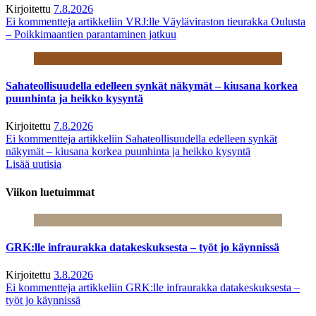
Kirjoitettu
7.8.2026
Ei kommentteja
artikkeliin VRJ:lle Väyläviraston tieurakka Oulusta
– Poikkimaantien parantaminen jatkuu
Sahateollisuudella edelleen synkät näkymät – kiusana korkea
puunhinta ja heikko kysyntä
Kirjoitettu
7.8.2026
Ei kommentteja
artikkeliin Sahateollisuudella edelleen synkät
näkymät – kiusana korkea puunhinta ja heikko kysyntä
Lisää uutisia
Viikon luetuimmat
GRK:lle infraurakka datakeskuksesta – työt jo käynnissä
Kirjoitettu
3.8.2026
Ei kommentteja
artikkeliin GRK:lle infraurakka datakeskuksesta –
työt jo käynnissä