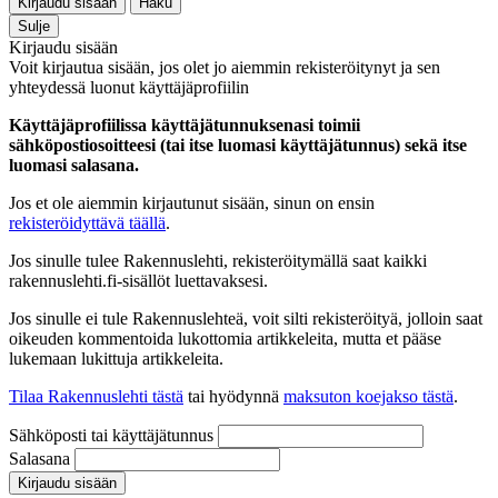
Kirjaudu sisään
Haku
Sulje
Kirjaudu sisään
Voit kirjautua sisään, jos olet jo aiemmin rekisteröitynyt ja sen
yhteydessä luonut käyttäjäprofiilin
Käyttäjäprofiilissa käyttäjätunnuksenasi toimii
sähköpostiosoitteesi (tai itse luomasi käyttäjätunnus) sekä itse
luomasi salasana.
Jos et ole aiemmin kirjautunut sisään, sinun on ensin
rekisteröidyttävä täällä
.
Jos sinulle tulee Rakennuslehti, rekisteröitymällä saat kaikki
rakennuslehti.fi-sisällöt luettavaksesi.
Jos sinulle ei tule Rakennuslehteä, voit silti rekisteröityä, jolloin saat
oikeuden kommentoida lukottomia artikkeleita, mutta et pääse
lukemaan lukittuja artikkeleita.
Tilaa Rakennuslehti tästä
tai hyödynnä
maksuton koejakso tästä
.
Sähköposti tai käyttäjätunnus
Salasana
Kirjaudu sisään