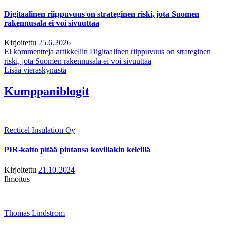
Digitaalinen riippuvuus on strateginen riski, jota Suomen
rakennusala ei voi sivuuttaa
Kirjoitettu
25.6.2026
Ei kommentteja
artikkeliin Digitaalinen riippuvuus on strateginen
riski, jota Suomen rakennusala ei voi sivuuttaa
Lisää vieraskynästä
Kumppaniblogit
Recticel Insulation Oy
PIR-katto pitää pintansa kovillakin keleillä
Kirjoitettu
21.10.2024
Ilmoitus
Thomas Lindstrom