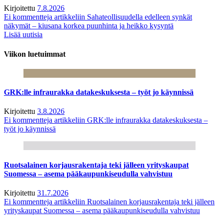
Kirjoitettu
7.8.2026
Ei kommentteja
artikkeliin Sahateollisuudella edelleen synkät
näkymät – kiusana korkea puunhinta ja heikko kysyntä
Lisää uutisia
Viikon luetuimmat
GRK:lle infraurakka datakeskuksesta – työt jo käynnissä
Kirjoitettu
3.8.2026
Ei kommentteja
artikkeliin GRK:lle infraurakka datakeskuksesta –
työt jo käynnissä
Ruotsalainen korjausrakentaja teki jälleen yrityskaupat
Suomessa – asema pääkaupunkiseudulla vahvistuu
Kirjoitettu
31.7.2026
Ei kommentteja
artikkeliin Ruotsalainen korjausrakentaja teki jälleen
yrityskaupat Suomessa – asema pääkaupunkiseudulla vahvistuu