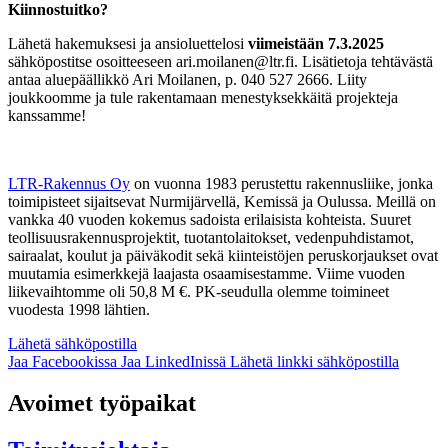
Kiinnostuitko?
Lähetä hakemuksesi ja ansioluettelosi
viimeistään 7.3.2025
sähköpostitse osoitteeseen ari.moilanen@ltr.fi. Lisätietoja tehtävästä
antaa aluepäällikkö Ari Moilanen, p. 040 527 2666. Liity
joukkoomme ja tule rakentamaan menestyksekkäitä projekteja
kanssamme!
LTR-Rakennus Oy
on vuonna 1983 perustettu rakennusliike, jonka
toimipisteet sijaitsevat Nurmijärvellä, Kemissä ja Oulussa. Meillä on
vankka 40 vuoden kokemus sadoista erilaisista kohteista. Suuret
teollisuusrakennusprojektit, tuotantolaitokset, vedenpuhdistamot,
sairaalat, koulut ja päiväkodit sekä kiinteistöjen peruskorjaukset ovat
muutamia esimerkkejä laajasta osaamisestamme. Viime vuoden
liikevaihtomme oli 50,8 M €. PK-seudulla olemme toimineet
vuodesta 1998 lähtien.
Lähetä sähköpostilla
Jaa Facebookissa
Jaa LinkedInissä
Lähetä linkki sähköpostilla
Avoimet työpaikat