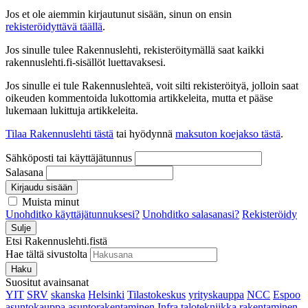
Jos et ole aiemmin kirjautunut sisään, sinun on ensin
rekisteröidyttävä täällä
.
Jos sinulle tulee Rakennuslehti, rekisteröitymällä saat kaikki
rakennuslehti.fi-sisällöt luettavaksesi.
Jos sinulle ei tule Rakennuslehteä, voit silti rekisteröityä, jolloin saat
oikeuden kommentoida lukottomia artikkeleita, mutta et pääse
lukemaan lukittuja artikkeleita.
Tilaa Rakennuslehti tästä
tai hyödynnä
maksuton koejakso tästä
.
Sähköposti tai käyttäjätunnus
Salasana
Kirjaudu sisään
Muista minut
Unohditko käyttäjätunnuksesi?
Unohditko salasanasi?
Rekisteröidy
Sulje
Etsi Rakennuslehti.fistä
Hae tältä sivustolta
Haku
Suositut avainsanat
YIT
SRV
skanska
Helsinki
Tilastokeskus
yrityskauppa
NCC
Espoo
asuntokauppa
asuntorakentaminen
Infra
talotekniikka
rakentaminen