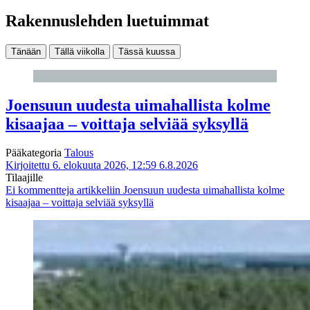
Rakennuslehden luetuimmat
Tänään
Tällä viikolla
Tässä kuussa
Joensuun uudesta uimahallista kolme
kisaajaa – voittaja selviää syksyllä
Pääkategoria
Talous
Kirjoitettu 6. elokuuta 2026, 12:59
6.8.2026
Tilaajille
Ei kommentteja
artikkeliin Joensuun uudesta uimahallista kolme
kisaajaa – voittaja selviää syksyllä