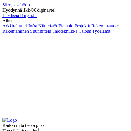
Siirry sisältöön
Hyödynnä 1kk/0€ diginäyte!
Lue lisää
Kirjaudu
Aiheet
Arkkitehtuuri
Infra
Kiinteistöt
Pientalo
Projektit
Rakennustuote
Rakentaminen
Suunnittelu
Talotekniikka
Talous
Työelämä
Kaikki mitä tietää pitää
Hae tältä sivustolta