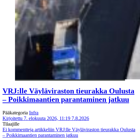
VRJ:lle Väyläviraston tieurakka Oulusta
– Poikkimaantien parantaminen jatkuu
Pääkategoria
Infra
Kirjoitettu 7. elokuuta 2026, 11:19
7.8.2026
Tilaajille
Ei kommentteja
artikkeliin VRJ:lle Väyläviraston tieurakka Oulusta
– Poikkimaantien parantaminen jatkuu