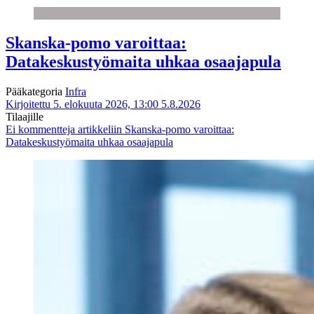
Skanska-pomo varoittaa:
Datakeskustyömaita uhkaa osaajapula
Pääkategoria
Infra
Kirjoitettu 5. elokuuta 2026, 13:00
5.8.2026
Tilaajille
Ei kommentteja
artikkeliin Skanska-pomo varoittaa:
Datakeskustyömaita uhkaa osaajapula