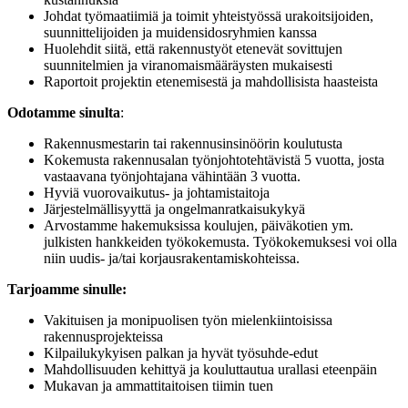
Johdat työmaatiimiä ja toimit yhteistyössä urakoitsijoiden,
suunnittelijoiden ja muidensidosryhmien kanssa
Huolehdit siitä, että rakennustyöt etenevät sovittujen
suunnitelmien ja viranomaismääräysten mukaisesti
Raportoit projektin etenemisestä ja mahdollisista haasteista
Odotamme sinulta
:
Rakennusmestarin tai rakennusinsinöörin koulutusta
Kokemusta rakennusalan työnjohtotehtävistä 5 vuotta, josta
vastaavana työnjohtajana vähintään 3 vuotta.
Hyviä vuorovaikutus- ja johtamistaitoja
Järjestelmällisyyttä ja ongelmanratkaisukykyä
Arvostamme hakemuksissa koulujen, päiväkotien ym.
julkisten hankkeiden työkokemusta. Työkokemuksesi voi olla
niin uudis- ja/tai korjausrakentamiskohteissa.
Tarjoamme sinulle:
Vakituisen ja monipuolisen työn mielenkiintoisissa
rakennusprojekteissa
Kilpailukykyisen palkan ja hyvät työsuhde-edut
Mahdollisuuden kehittyä ja kouluttautua urallasi eteenpäin
Mukavan ja ammattitaitoisen tiimin tuen