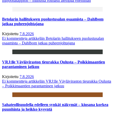
miljoonatappion – miinusta roimasti aiempaa enemmän
Betolarin hallitukseen puolustusalan osaamista – Dahlbom
jatkaa puheenjohtajana
Kirjoitettu
7.8.2026
Ei kommentteja
artikkeliin Betolarin hallitukseen puolustusalan
osaamista – Dahlbom jatkaa puheenjohtajana
VRJ:lle Väyläviraston tieurakka Oulusta – Poikkimaantien
parantaminen jatkuu
Kirjoitettu
7.8.2026
Ei kommentteja
artikkeliin VRJ:lle Väyläviraston tieurakka Oulusta
– Poikkimaantien parantaminen jatkuu
Sahateollisuudella edelleen synkät näkymät – kiusana korkea
puunhinta ja heikko kysyntä