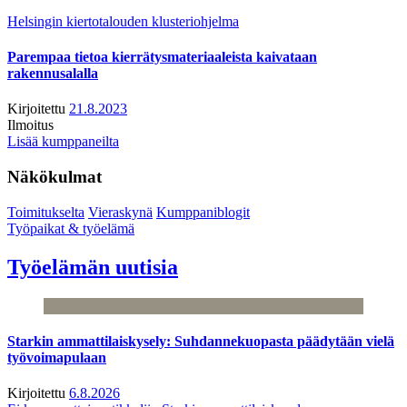
Helsingin kiertotalouden klusteriohjelma
Parempaa tietoa kierrätysmateriaaleista kaivataan
rakennusalalla
Kirjoitettu
21.8.2023
Ilmoitus
Lisää kumppaneilta
Näkökulmat
Toimitukselta
Vieraskynä
Kumppaniblogit
Työpaikat & työelämä
Työelämän uutisia
Starkin ammattilaiskysely: Suhdannekuopasta päädytään vielä
työvoimapulaan
Kirjoitettu
6.8.2026