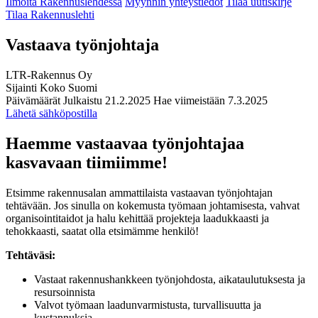
Ilmoita Rakennuslehdessä
Myynnin yhteystiedot
Tilaa uutiskirje
Tilaa Rakennuslehti
Vastaava työnjohtaja
LTR-Rakennus Oy
Sijainti
Koko Suomi
Päivämäärät
Julkaistu
21.2.2025
Hae viimeistään
7.3.2025
Lähetä sähköpostilla
Haemme vastaavaa työnjohtajaa
kasvavaan tiimiimme!
Etsimme rakennusalan ammattilaista vastaavan työnjohtajan
tehtävään. Jos sinulla on kokemusta työmaan johtamisesta, vahvat
organisointitaidot ja halu kehittää projekteja laadukkaasti ja
tehokkaasti, saatat olla etsimämme henkilö!
Tehtäväsi:
Vastaat rakennushankkeen työnjohdosta, aikataulutuksesta ja
resursoinnista
Valvot työmaan laadunvarmistusta, turvallisuutta ja
kustannuksia