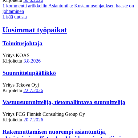
Kirjoitettu
30.6.2026
1 kommentti
artikkeliin Asiantuntija: Kustannusohjauksen haaste on
johtaminen
Lisää uutisia
Uusimmat työpaikat
Toimitusjohtaja
Yritys
KOAS
Kirjoitettu
3.8.2026
Suunnittelupäällikkö
Yritys
Tekova Oyj
Kirjoitettu
22.7.2026
Vastuusuunnittelija, tietomallintava suunnittelija
Yritys
FCG Finnish Consulting Group Oy
Kirjoitettu
20.7.2026
Rakennuttamisen nuorempi asiantuntija,