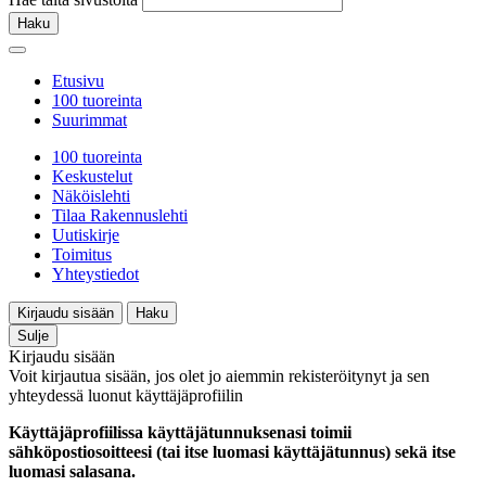
Haku
Etusivu
100 tuoreinta
Suurimmat
100 tuoreinta
Keskustelut
Näköislehti
Tilaa Rakennuslehti
Uutiskirje
Toimitus
Yhteystiedot
Kirjaudu sisään
Haku
Sulje
Kirjaudu sisään
Voit kirjautua sisään, jos olet jo aiemmin rekisteröitynyt ja sen
yhteydessä luonut käyttäjäprofiilin
Käyttäjäprofiilissa käyttäjätunnuksenasi toimii
sähköpostiosoitteesi (tai itse luomasi käyttäjätunnus) sekä itse
luomasi salasana.