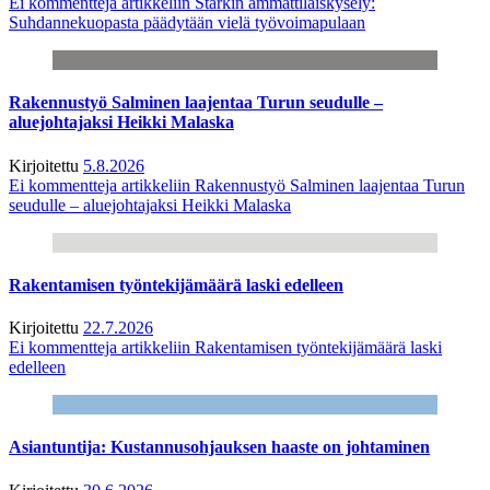
Ei kommentteja
artikkeliin Starkin ammattilaiskysely:
Suhdannekuopasta päädytään vielä työvoimapulaan
Rakennustyö Salminen laajentaa Turun seudulle –
aluejohtajaksi Heikki Malaska
Kirjoitettu
5.8.2026
Ei kommentteja
artikkeliin Rakennustyö Salminen laajentaa Turun
seudulle – aluejohtajaksi Heikki Malaska
Rakentamisen työntekijämäärä laski edelleen
Kirjoitettu
22.7.2026
Ei kommentteja
artikkeliin Rakentamisen työntekijämäärä laski
edelleen
Asiantuntija: Kustannusohjauksen haaste on johtaminen