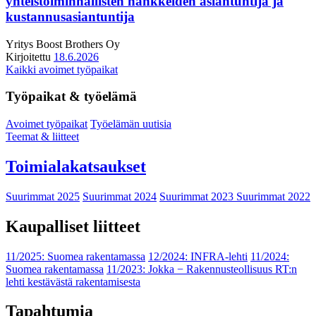
yhteistoiminnallisten hankkeiden asiantuntija ja
kustannusasiantuntija
Yritys
Boost Brothers Oy
Kirjoitettu
18.6.2026
Kaikki avoimet työpaikat
Työpaikat & työelämä
Avoimet työpaikat
Työelämän uutisia
Teemat & liitteet
Toimialakatsaukset
Suurimmat 2025
Suurimmat 2024
Suurimmat 2023
Suurimmat 2022
Kaupalliset liitteet
11/2025: Suomea rakentamassa
12/2024: INFRA-lehti
11/2024:
Suomea rakentamassa
11/2023: Jokka − Rakennusteollisuus RT:n
lehti kestävästä rakentamisesta
Tapahtumia