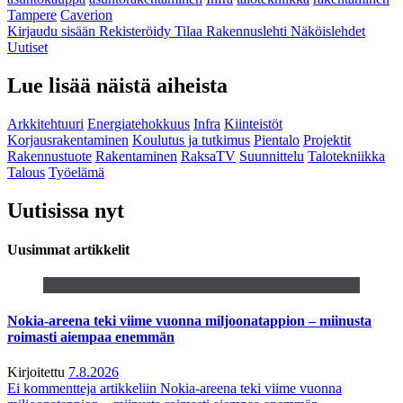
Tampere
Caverion
Kirjaudu sisään
Rekisteröidy
Tilaa Rakennuslehti
Näköislehdet
Uutiset
Lue lisää näistä aiheista
Arkkitehtuuri
Energiatehokkuus
Infra
Kiinteistöt
Korjausrakentaminen
Koulutus ja tutkimus
Pientalo
Projektit
Rakennustuote
Rakentaminen
RaksaTV
Suunnittelu
Talotekniikka
Talous
Työelämä
Uutisissa nyt
Uusimmat artikkelit
Nokia-areena teki viime vuonna miljoonatappion – miinusta
roimasti aiempaa enemmän
Kirjoitettu
7.8.2026
Ei kommentteja
artikkeliin Nokia-areena teki viime vuonna