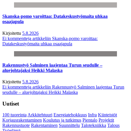
Skanska-pomo varoittaa: Datakeskustyömaita uhkaa
osaajapula
Kirjoitettu
5.8.2026
Ei kommentteja
artikkeliin Skanska-pomo varoittaa:
Datakeskustyömaita uhkaa osaajapula
Rakennustyö Salminen laajentaa Turun seudulle –
aluejohtajaksi Heikki Malaska
Kirjoitettu
5.8.2026
Ei kommentteja
artikkeliin Rakennustyö Salminen laajentaa Turun
seudulle – aluejohtajaksi Heikki Malaska
Uutiset
100 tuoreinta
Arkkitehtuuri
Energiatehokkuus
Infra
Kiinteistöt
Korjausrakentaminen
Koulutus ja tutkimus
Pientalo
Projektit
Rakennustuote
Rakentaminen
Suunnittelu
Talotekniikka
Talous
Työelämä