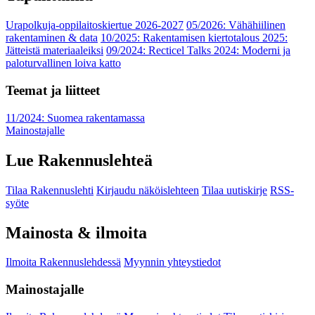
Urapolkuja-oppilaitoskiertue 2026-2027
05/2026: Vähähiilinen
rakentaminen & data
10/2025: Rakentamisen kiertotalous 2025:
Jätteistä materiaaleiksi
09/2024: Recticel Talks 2024: Moderni ja
paloturvallinen loiva katto
Teemat ja liitteet
11/2024: Suomea rakentamassa
Mainostajalle
Lue Rakennuslehteä
Tilaa Rakennuslehti
Kirjaudu näköislehteen
Tilaa uutiskirje
RSS-
syöte
Mainosta & ilmoita
Ilmoita Rakennuslehdessä
Myynnin yhteystiedot
Mainostajalle