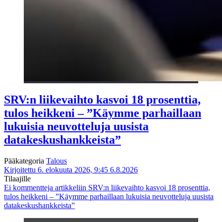
SRV:n liikevaihto kasvoi 18 prosenttia,
tulos heikkeni – ”Käymme parhaillaan
lukuisia neuvotteluja uusista
datakeskushankkeista”
Pääkategoria
Talous
Kirjoitettu 6. elokuuta 2026, 9:45
6.8.2026
Tilaajille
Ei kommentteja
artikkeliin SRV:n liikevaihto kasvoi 18 prosenttia,
tulos heikkeni – ”Käymme parhaillaan lukuisia neuvotteluja uusista
datakeskushankkeista”