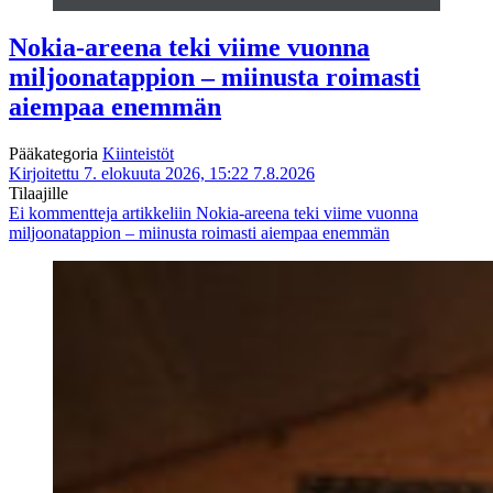
Nokia-areena teki viime vuonna
miljoonatappion – miinusta roimasti
aiempaa enemmän
Pääkategoria
Kiinteistöt
Kirjoitettu 7. elokuuta 2026, 15:22
7.8.2026
Tilaajille
Ei kommentteja
artikkeliin Nokia-areena teki viime vuonna
miljoonatappion – miinusta roimasti aiempaa enemmän