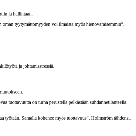
iin ja hallintaan.
ijaan oman tyytymättömyyden voi ilmaista myös hienovaraisemmin”,
ilötyötä ja johtamisstressiä.
rimuutokseen.
a tuottavuutta on turha perustella pelkästään suhdannetilanteella.
 omaa työtään. Samalla kohenee myös tuottavuus”, Holmström tähdensi.