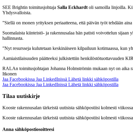
SEE Brightin toimitusjohtaja
Salla Eckhardt
oli samoilla linjoilla. 
Yhdysvalloista.
”Siellä on monen yrityksen periaatteena, että päivän työt tehdään aina
Suomalaista kiinteistö- ja rakennusalaa hän patisti voivottelun sijaan
hallinnasta.
”Nyt resursseja kulutetaan keskinäiseen kilpailuun kotimaassa, kun yht
Aamiaistilaisuuden päätteeksi julkistettiin henkilöstötuottavuuden KI
RALAn toimitusjohtajan Johanna Holmströmin mukaan nyt on aika raviste
Itkonen
Jaa Facebookissa
Jaa LinkedInissä
Lähetä linkki sähköpostilla
Jaa Facebookissa
Jaa LinkedInissä
Lähetä linkki sähköpostilla
Tilaa uutiskirje
Kooste rakennusalan tärkeistä uutisista sähköpostiisi kolmesti viiko
Kooste rakennusalan tärkeistä uutisista sähköpostiisi kolmesti viiko
Anna sähköpostiosoitteesi