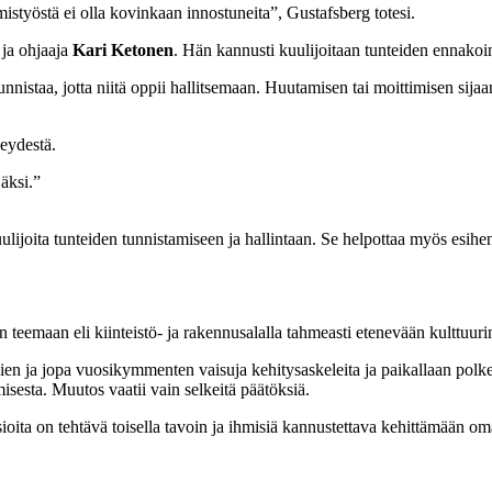
mistyöstä ei olla kovinkaan innostuneita”, Gustafsberg totesi.
a ja ohjaaja
Kari Ketonen
. Hän kannusti kuulijoitaan tunteiden ennakoint
nnistaa, jotta niitä oppii hallitsemaan. Huutamisen tai moittimisen s
eydestä.
jäksi.”
ijoita tunteiden tunnistamiseen ja hallintaan. Se helpottaa myös esihenk
en teemaan eli kiinteistö- ja rakennusalalla tahmeasti etenevään kulttuu
n ja jopa vuosikymmenten vaisuja kehitysaskeleita ja paikallaan polkeva
isesta. Muutos vaatii vain selkeitä päätöksiä.
sioita on tehtävä toisella tavoin ja ihmisiä kannustettava kehittämään