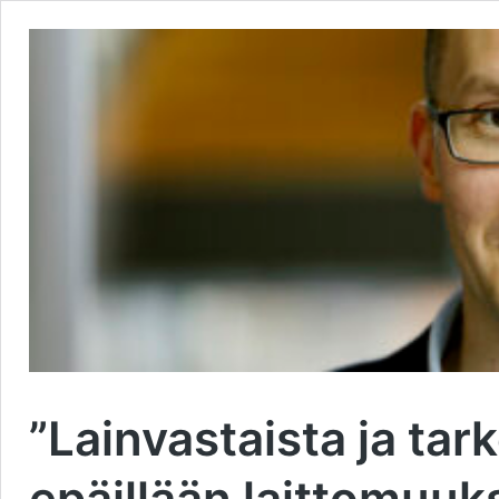
”Lainvastaista ja tark
epäillään laittomuuks