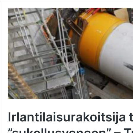
Irlantilaisurakoitsij
”sukellusveneen” – T