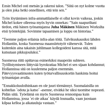
Ensin Michel osti metsän ja rakensi talon. ”Siitä on nyt kolme vuotta
ja olen joka hetki onnellinen, että tein sen.”
Työn löytäminen infra-ammattilaiselle ei ollut kovin vaikeaa, joskin
Michel kokee olleensa myös hyvin onnekas: ”Sain naapuriltani
tiedon, että hänen työnantajansa
Juha Mäkinen
Mäkinen Worksilta
etsii työntekijää. Sovimme tapaamisen ja loppu on historiaa.”
”Teemme paljon erilaisia infra-alan töitä. Talvikuukausiksi lähden
Hollantiin, koska Suomessa maansiirtotyöt vähenevät. Tulen
kuitenkin aina takaisin juhlimaan kollegoideni kanssa sitä, mitä
kutsutaan pikkujouluksi.”
Suomessa riitti opittavaa esimerkiksi maaperän suhteen.
Työllistymiseen liittyvää byrokratiaa Michel ei sen sijaan kohdannut;
Hollannissa sitä on kuulemma paljon enemmän.
Pätevyysvaatimusten kuten työturvallisuuskortin hankinta hoitui
työnantajan avulla.
”Ennakkoluuloihinkaan en ole juuri törmännyt. Suomalaisilla on
kohtelias ´odota ja katso´ -asenne, eivätkä he siksi tuomitse nopeasti.
Pidän siitä. Työelämä on myös Suomessa rennompaa kuin
Hollannissa, jossa ´ei ole aikaa´ käydä lounaalla, vaan juostaan
kilpaa kelloa ja aikatauluja vastaan.”