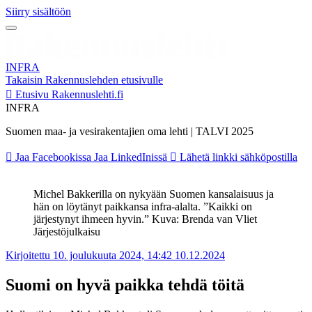
Siirry sisältöön
INFRA
Takaisin Rakennuslehden etusivulle
Etusivu
Rakennuslehti.fi
INFRA
Suomen maa- ja vesirakentajien oma lehti | TALVI 2025
Jaa Facebookissa
Jaa LinkedInissä
Lähetä linkki sähköpostilla
Michel Bakkerilla on nykyään Suomen kansalaisuus ja
hän on löytänyt paikkansa infra-alalta. ”Kaikki on
järjestynyt ihmeen hyvin.” Kuva: Brenda van Vliet
Järjestöjulkaisu
Kirjoitettu 10. joulukuuta 2024, 14:42
10.12.2024
Suomi on hyvä paikka tehdä töitä