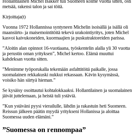
Hollantilainen Michel Bakker tuli Suomeen kolme vuotta sitten, osti
metsää, rakensi talon ja sai töitä.
Kirjoittaja(t)
Vuonna 1972 Hollannissa syntyneen Michelin isoisällä ja isällä oli
maansiirto- ja maisemointitöitä tekevä urakointiyritys, joten Michel
kasvoi kaivukoneiden, kuormaajien ja puskutraktoreiden parissa.
”Aloitin alan opinnot 16-vuotiaana, työskentelin alalla yli 30 vuotta
ja perustin oman yrityksen”, Michel kertoo. Elämä muuttui
kahdeksan vuotta sitten.
”Menimme työporukalla tekemään asfalttitöitä paikalle, jossa
suomalainen rekkakuski nukkui rekassaan. Kävin kysymässä,
voisiko hän siirtyä hieman.”
Se kysäisy osoittautui kohtalokkaaksi. Hollantilainen ja suomalainen
jäivät juttelemaan, ja heistä tuli ystäviä.
”Kun ystäväni pyysi vierailulle, lähdin ja rakastuin heti Suomeen.
Reissun jälkeen päätin myydä yritykseni Hollanissa ja aloittaa
Suomessa uuden elämäni.”
”Suomessa on rennompaa”