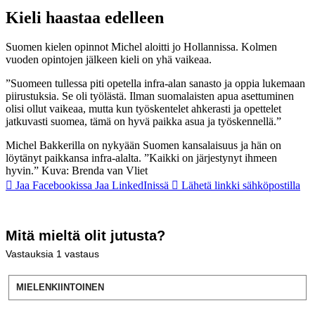
Kieli haastaa edelleen
Suomen kielen opinnot Michel aloitti jo Hollannissa. Kolmen
vuoden opintojen jälkeen kieli on yhä vaikeaa.
”Suomeen tullessa piti opetella infra-alan sanasto ja oppia lukemaan
piirustuksia. Se oli työlästä. Ilman suomalaisten apua asettuminen
olisi ollut vaikeaa, mutta kun työskentelet ahkerasti ja opettelet
jatkuvasti suomea, tämä on hyvä paikka asua ja työskennellä.”
Michel Bakkerilla on nykyään Suomen kansalaisuus ja hän on
löytänyt paikkansa infra-alalta. ”Kaikki on järjestynyt ihmeen
hyvin.” Kuva: Brenda van Vliet
Jaa Facebookissa
Jaa LinkedInissä
Lähetä linkki sähköpostilla
Mitä mieltä olit jutusta?
Vastauksia
1
vastaus
MIELENKIINTOINEN