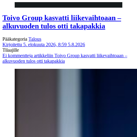
Toivo Group kasvatti liikevaihtoaan –
alkuvuoden tulos otti takapakkia
Pääkategoria
Talous
Kirjoitettu 5. elokuuta 2026, 8:59
5.8.2026
Tilaajille
Ei kommentteja
artikkeliin Toivo Group kasvatti liikevaihtoaan –
alkuvuoden tulos otti takapakkia