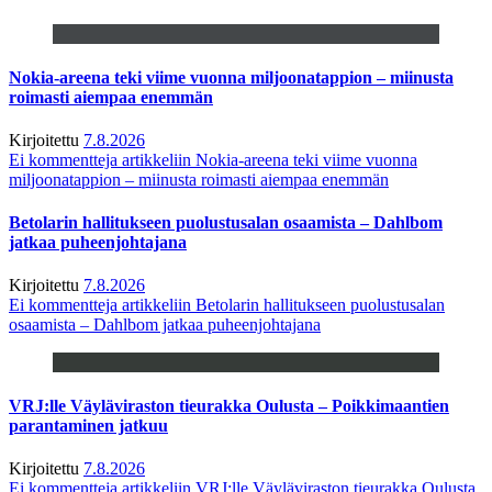
Nokia-areena teki viime vuonna miljoonatappion – miinusta
roimasti aiempaa enemmän
Kirjoitettu
7.8.2026
Ei kommentteja
artikkeliin Nokia-areena teki viime vuonna
miljoonatappion – miinusta roimasti aiempaa enemmän
Betolarin hallitukseen puolustusalan osaamista – Dahlbom
jatkaa puheenjohtajana
Kirjoitettu
7.8.2026
Ei kommentteja
artikkeliin Betolarin hallitukseen puolustusalan
osaamista – Dahlbom jatkaa puheenjohtajana
VRJ:lle Väyläviraston tieurakka Oulusta – Poikkimaantien
parantaminen jatkuu
Kirjoitettu
7.8.2026
Ei kommentteja
artikkeliin VRJ:lle Väyläviraston tieurakka Oulusta