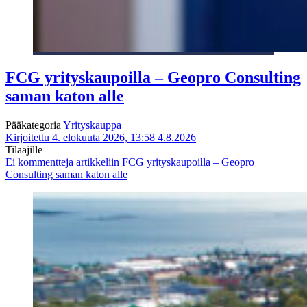
FCG yrityskaupoilla – Geopro Consulting
saman katon alle
Pääkategoria
Yrityskauppa
Kirjoitettu 4. elokuuta 2026, 13:58
4.8.2026
Tilaajille
Ei kommentteja
artikkeliin FCG yrityskaupoilla – Geopro
Consulting saman katon alle