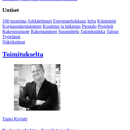
Uutiset
100 tuoreinta
Arkkitehtuuri
Energiatehokkuus
Infra
Kiinteistöt
Korjausrakentaminen
Koulutus ja tutkimus
Pientalo
Projektit
Rakennustuote
Rakentaminen
Suunnittelu
Talotekniikka
Talous
Työelämä
Näkökulmat
Toimitukselta
Tapio Kivistö