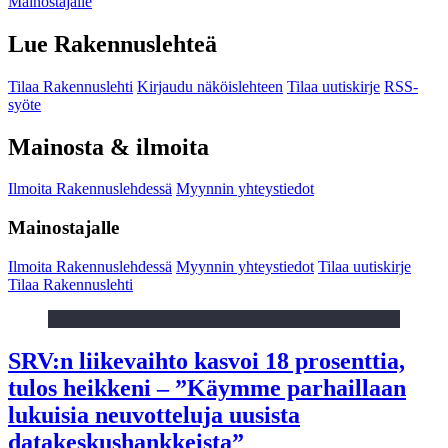
Mainostajalle
Lue Rakennuslehteä
Tilaa Rakennuslehti
Kirjaudu näköislehteen
Tilaa uutiskirje
RSS-
syöte
Mainosta & ilmoita
Ilmoita Rakennuslehdessä
Myynnin yhteystiedot
Mainostajalle
Ilmoita Rakennuslehdessä
Myynnin yhteystiedot
Tilaa uutiskirje
Tilaa Rakennuslehti
SRV:n liikevaihto kasvoi 18 prosenttia,
tulos heikkeni – ”Käymme parhaillaan
lukuisia neuvotteluja uusista
datakeskushankkeista”