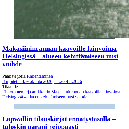
Makasiininrannan kaavoille lainvoima
Helsingissä – alueen kehittämiseen uusi
vaihde
Pääkategoria
Rakentaminen
Kirjoitettu 4. elokuuta 2026, 11:26
4.8.2026
Tilaajille
Ei kommentteja
artikkeliin Makasiininrannan kaavoille lainvoima
Helsingissä – alueen kehittämiseen uusi vaihde
Lapwallin tilauskirjat ennätystasolla –
tuloskin parani reippaasti