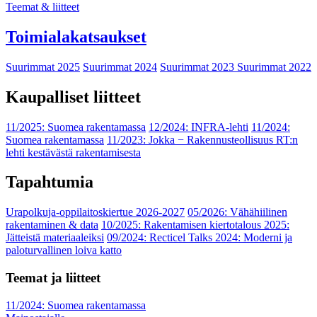
Teemat & liitteet
Toimialakatsaukset
Suurimmat 2025
Suurimmat 2024
Suurimmat 2023
Suurimmat 2022
Kaupalliset liitteet
11/2025: Suomea rakentamassa
12/2024: INFRA-lehti
11/2024:
Suomea rakentamassa
11/2023: Jokka − Rakennusteollisuus RT:n
lehti kestävästä rakentamisesta
Tapahtumia
Urapolkuja-oppilaitoskiertue 2026-2027
05/2026: Vähähiilinen
rakentaminen & data
10/2025: Rakentamisen kiertotalous 2025:
Jätteistä materiaaleiksi
09/2024: Recticel Talks 2024: Moderni ja
paloturvallinen loiva katto
Teemat ja liitteet
11/2024: Suomea rakentamassa