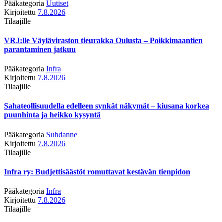
Pääkategoria
Uutiset
Kirjoitettu
7.8.2026
Tilaajille
VRJ:lle Väyläviraston tieurakka Oulusta – Poikkimaantien
parantaminen jatkuu
Pääkategoria
Infra
Kirjoitettu
7.8.2026
Tilaajille
Sahateollisuudella edelleen synkät näkymät – kiusana korkea
puunhinta ja heikko kysyntä
Pääkategoria
Suhdanne
Kirjoitettu
7.8.2026
Tilaajille
Infra ry: Budjettisäästöt romuttavat kestävän tienpidon
Pääkategoria
Infra
Kirjoitettu
7.8.2026
Tilaajille