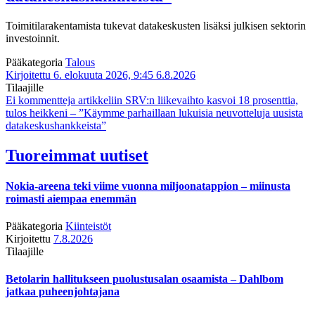
Toimitilarakentamista tukevat datakeskusten lisäksi julkisen sektorin
investoinnit.
Pääkategoria
Talous
Kirjoitettu 6. elokuuta 2026, 9:45
6.8.2026
Tilaajille
Ei kommentteja
artikkeliin SRV:n liikevaihto kasvoi 18 prosenttia,
tulos heikkeni – ”Käymme parhaillaan lukuisia neuvotteluja uusista
datakeskushankkeista”
Tuoreimmat uutiset
Nokia-areena teki viime vuonna miljoonatappion – miinusta
roimasti aiempaa enemmän
Pääkategoria
Kiinteistöt
Kirjoitettu
7.8.2026
Tilaajille
Betolarin hallitukseen puolustusalan osaamista – Dahlbom
jatkaa puheenjohtajana