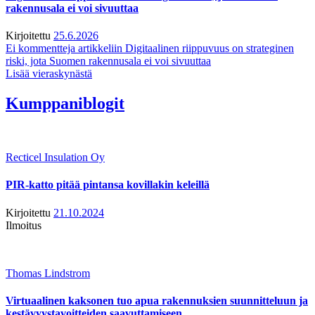
rakennusala ei voi sivuuttaa
Kirjoitettu
25.6.2026
Ei kommentteja
artikkeliin Digitaalinen riippuvuus on strateginen
riski, jota Suomen rakennusala ei voi sivuuttaa
Lisää vieraskynästä
Kumppaniblogit
Recticel Insulation Oy
PIR-katto pitää pintansa kovillakin keleillä
Kirjoitettu
21.10.2024
Ilmoitus
Thomas Lindstrom
Virtuaalinen kaksonen tuo apua rakennuksien suunnitteluun ja
kestävyystavoitteiden saavuttamiseen