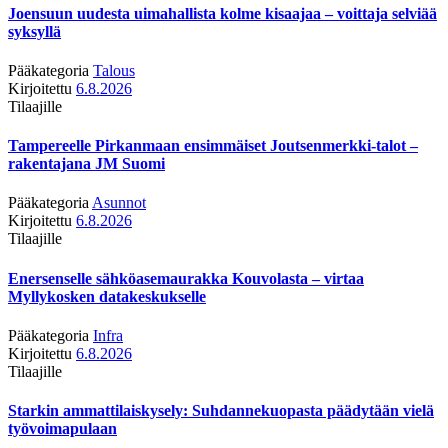
Joensuun uudesta uimahallista kolme kisaajaa – voittaja selviää
syksyllä
Pääkategoria
Talous
Kirjoitettu
6.8.2026
Tilaajille
Tampereelle Pirkanmaan ensimmäiset Joutsenmerkki-talot –
rakentajana JM Suomi
Pääkategoria
Asunnot
Kirjoitettu
6.8.2026
Tilaajille
Enersenselle sähköasemaurakka Kouvolasta – virtaa
Myllykosken datakeskukselle
Pääkategoria
Infra
Kirjoitettu
6.8.2026
Tilaajille
Starkin ammattilaiskysely: Suhdannekuopasta päädytään vielä
työvoimapulaan