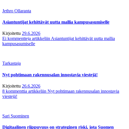
Jethro Ollaranta
Asiantuntijat kehittävät uutta mallia kampusasumiselle
Kirjoitettu
29.6.2026
Ei kommentteja
artikkeliin Asiantuntijat kehittävät uutta mallia
kampusasumiselle
Tarkastaja
Nyt pohtimaan rakennusalan innostavia viestejä!
Kirjoitettu
26.6.2026
8 kommenttia
artikkeliin Nyt pohtimaan rakennusalan innostavia
viestejä!
Sari Suominen
Digitaalinen riippuvuus on strateginen riski, jota Suomen