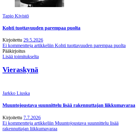
Tapio Kivistö
Kohti tuottavuuden parempaa puolta
Kirjoitettu
29.5.2026
Ei kommentteja
artikkeliin Kohti tuottavuuden parempaa puolta
Pääkirjoitus
Lisää toimitukselta
Vieraskynä
Jarkko Liuska
Muuntojoustava suunnittelu lisää rakennuttajan liikkumavaraa
Kirjoitettu
7.7.2026
Ei kommentteja
artikkeliin Muuntojoustava suunnittelu lisää
rakennuttajan liikkumavaraa