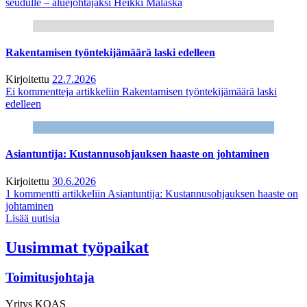
seudulle – aluejohtajaksi Heikki Malaska
Rakentamisen työntekijämäärä laski edelleen
Kirjoitettu
22.7.2026
Ei kommentteja
artikkeliin Rakentamisen työntekijämäärä laski
edelleen
Asiantuntija: Kustannusohjauksen haaste on johtaminen
Kirjoitettu
30.6.2026
1 kommentti
artikkeliin Asiantuntija: Kustannusohjauksen haaste on
johtaminen
Lisää uutisia
Uusimmat työpaikat
Toimitusjohtaja
Yritys
KOAS