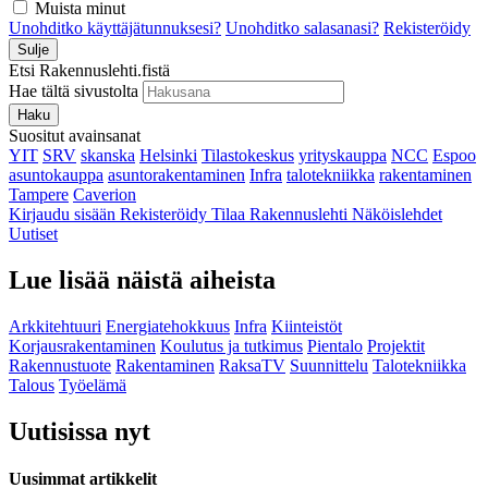
Muista minut
Unohditko käyttäjätunnuksesi?
Unohditko salasanasi?
Rekisteröidy
Sulje
Etsi Rakennuslehti.fistä
Hae tältä sivustolta
Haku
Suositut avainsanat
YIT
SRV
skanska
Helsinki
Tilastokeskus
yrityskauppa
NCC
Espoo
asuntokauppa
asuntorakentaminen
Infra
talotekniikka
rakentaminen
Tampere
Caverion
Kirjaudu sisään
Rekisteröidy
Tilaa Rakennuslehti
Näköislehdet
Uutiset
Lue lisää näistä aiheista
Arkkitehtuuri
Energiatehokkuus
Infra
Kiinteistöt
Korjausrakentaminen
Koulutus ja tutkimus
Pientalo
Projektit
Rakennustuote
Rakentaminen
RaksaTV
Suunnittelu
Talotekniikka
Talous
Työelämä
Uutisissa nyt
Uusimmat artikkelit