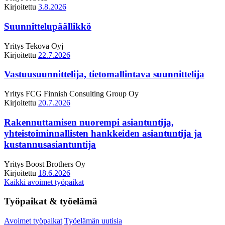
Kirjoitettu
3.8.2026
Suunnittelupäällikkö
Yritys
Tekova Oyj
Kirjoitettu
22.7.2026
Vastuusuunnittelija, tietomallintava suunnittelija
Yritys
FCG Finnish Consulting Group Oy
Kirjoitettu
20.7.2026
Rakennuttamisen nuorempi asiantuntija,
yhteistoiminnallisten hankkeiden asiantuntija ja
kustannusasiantuntija
Yritys
Boost Brothers Oy
Kirjoitettu
18.6.2026
Kaikki avoimet työpaikat
Työpaikat & työelämä
Avoimet työpaikat
Työelämän uutisia