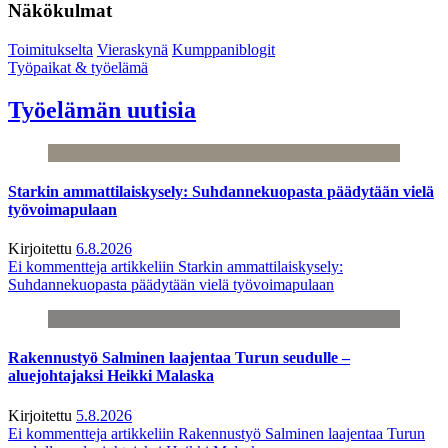
Näkökulmat
Toimitukselta
Vieraskynä
Kumppaniblogit
Työpaikat & työelämä
Työelämän uutisia
Starkin ammattilaiskysely: Suhdannekuopasta päädytään vielä
työvoimapulaan
Kirjoitettu
6.8.2026
Ei kommentteja
artikkeliin Starkin ammattilaiskysely:
Suhdannekuopasta päädytään vielä työvoimapulaan
Rakennustyö Salminen laajentaa Turun seudulle –
aluejohtajaksi Heikki Malaska
Kirjoitettu
5.8.2026
Ei kommentteja
artikkeliin Rakennustyö Salminen laajentaa Turun