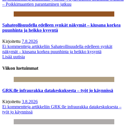
– Poikkimaantien parantaminen jatkuu
Sahateollisuudella edelleen synkät näkymät – kiusana korkea
puunhinta ja heikko kysyntä
Kirjoitettu
7.8.2026
Ei kommentteja
artikkeliin Sahateollisuudella edelleen synkät
näkymät – kiusana korkea puunhinta ja heikko kysyntä
Lisää uutisia
Viikon luetuimmat
GRK:lle infraurakka datakeskuksesta – työt jo käynnissä
Kirjoitettu
3.8.2026
Ei kommentteja
artikkeliin GRK:lle infraurakka datakeskuksesta –
työt jo käynnissä