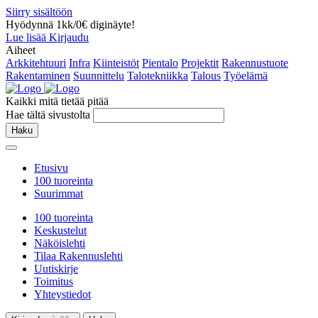
Siirry sisältöön
Hyödynnä 1kk/0€ diginäyte!
Lue lisää
Kirjaudu
Aiheet
Arkkitehtuuri
Infra
Kiinteistöt
Pientalo
Projektit
Rakennustuote
Rakentaminen
Suunnittelu
Talotekniikka
Talous
Työelämä
Kaikki mitä tietää pitää
Hae tältä sivustolta
Haku
Etusivu
100 tuoreinta
Suurimmat
100 tuoreinta
Keskustelut
Näköislehti
Tilaa Rakennuslehti
Uutiskirje
Toimitus
Yhteystiedot