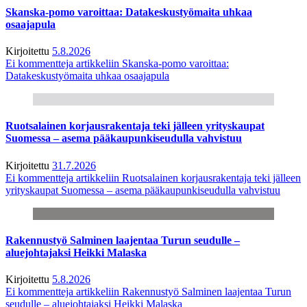
Skanska-pomo varoittaa: Datakeskustyömaita uhkaa
osaajapula
Kirjoitettu
5.8.2026
Ei kommentteja
artikkeliin Skanska-pomo varoittaa:
Datakeskustyömaita uhkaa osaajapula
Ruotsalainen korjausrakentaja teki jälleen yrityskaupat
Suomessa – asema pääkaupunkiseudulla vahvistuu
Kirjoitettu
31.7.2026
Ei kommentteja
artikkeliin Ruotsalainen korjausrakentaja teki jälleen
yrityskaupat Suomessa – asema pääkaupunkiseudulla vahvistuu
Rakennustyö Salminen laajentaa Turun seudulle –
aluejohtajaksi Heikki Malaska
Kirjoitettu
5.8.2026
Ei kommentteja
artikkeliin Rakennustyö Salminen laajentaa Turun
seudulle – aluejohtajaksi Heikki Malaska