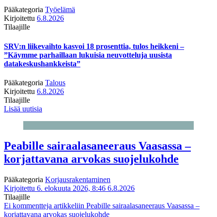
Pääkategoria
Työelämä
Kirjoitettu
6.8.2026
Tilaajille
SRV:n liikevaihto kasvoi 18 prosenttia, tulos heikkeni –
”Käymme parhaillaan lukuisia neuvotteluja uusista
datakeskushankkeista”
Pääkategoria
Talous
Kirjoitettu
6.8.2026
Tilaajille
Lisää uutisia
Peabille sairaalasaneeraus Vaasassa –
korjattavana arvokas suojelukohde
Pääkategoria
Korjausrakentaminen
Kirjoitettu 6. elokuuta 2026, 8:46
6.8.2026
Tilaajille
Ei kommentteja
artikkeliin Peabille sairaalasaneeraus Vaasassa –
korjattavana arvokas suojelukohde