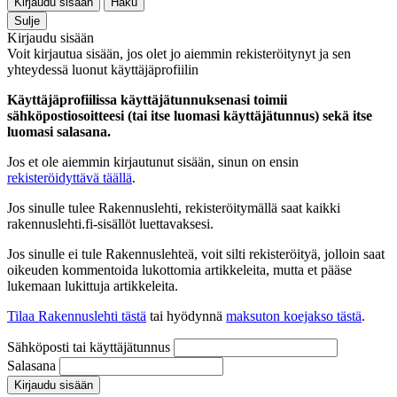
Kirjaudu sisään
Haku
Sulje
Kirjaudu sisään
Voit kirjautua sisään, jos olet jo aiemmin rekisteröitynyt ja sen
yhteydessä luonut käyttäjäprofiilin
Käyttäjäprofiilissa käyttäjätunnuksenasi toimii
sähköpostiosoitteesi (tai itse luomasi käyttäjätunnus) sekä itse
luomasi salasana.
Jos et ole aiemmin kirjautunut sisään, sinun on ensin
rekisteröidyttävä täällä
.
Jos sinulle tulee Rakennuslehti, rekisteröitymällä saat kaikki
rakennuslehti.fi-sisällöt luettavaksesi.
Jos sinulle ei tule Rakennuslehteä, voit silti rekisteröityä, jolloin saat
oikeuden kommentoida lukottomia artikkeleita, mutta et pääse
lukemaan lukittuja artikkeleita.
Tilaa Rakennuslehti tästä
tai hyödynnä
maksuton koejakso tästä
.
Sähköposti tai käyttäjätunnus
Salasana
Kirjaudu sisään