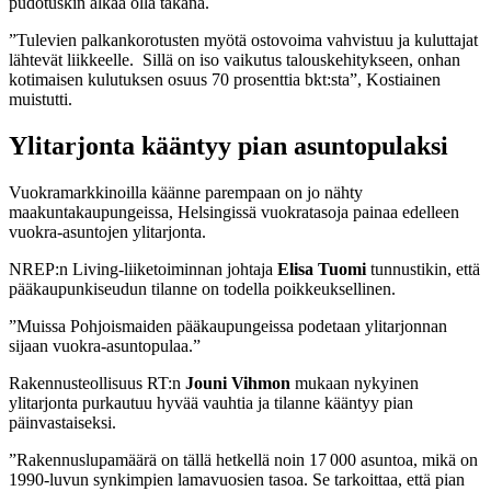
pudotuskin alkaa olla takana.
”Tulevien palkankorotusten myötä ostovoima vahvistuu ja kuluttajat
lähtevät liikkeelle. Sillä on iso vaikutus talouskehitykseen, onhan
kotimaisen kulutuksen osuus 70 prosenttia bkt:sta”, Kostiainen
muistutti.
Ylitarjonta kääntyy pian asuntopulaksi
Vuokramarkkinoilla käänne parempaan on jo nähty
maakuntakaupungeissa, Helsingissä vuokratasoja painaa edelleen
vuokra-asuntojen ylitarjonta.
NREP:n Living-liiketoiminnan johtaja
Elisa Tuomi
tunnustikin, että
pääkaupunkiseudun tilanne on todella poikkeuksellinen.
”Muissa Pohjoismaiden pääkaupungeissa podetaan ylitarjonnan
sijaan vuokra-asuntopulaa.”
Rakennusteollisuus RT:n
Jouni Vihmon
mukaan nykyinen
ylitarjonta purkautuu hyvää vauhtia ja tilanne kääntyy pian
päinvastaiseksi.
”Rakennuslupamäärä on tällä hetkellä noin 17 000 asuntoa, mikä on
1990-luvun synkimpien lamavuosien tasoa. Se tarkoittaa, että pian