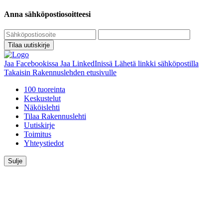
Anna sähköpostiosoitteesi
Tilaa uutiskirje
Jaa Facebookissa
Jaa LinkedInissä
Lähetä linkki sähköpostilla
Takaisin Rakennuslehden etusivulle
100 tuoreinta
Keskustelut
Näköislehti
Tilaa Rakennuslehti
Uutiskirje
Toimitus
Yhteystiedot
Sulje