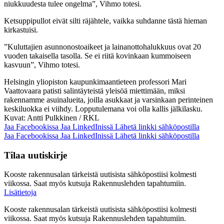
niukkuudesta tulee ongelma”, Vihmo totesi.
Ketsuppipullot eivät silti räjähtele, vaikka suhdanne tästä hieman
kirkastuisi.
”Kuluttajien asunnonostoaikeet ja lainanottohalukkuus ovat 20
vuoden takaisella tasolla. Se ei riitä kovinkaan kummoiseen
kasvuun”, Vihmo totesi.
Helsingin yliopiston kaupunkimaantieteen professori Mari
Vaattovaara patisti salintäyteistä yleisöä miettimään, miksi
rakennamme asuinalueita, joilla asukkaat ja varsinkaan perinteinen
keskiluokka ei viihdy. Lopputulemana voi olla kallis jälkilasku.
Kuvat: Antti Pulkkinen / RKL
Jaa Facebookissa
Jaa LinkedInissä
Lähetä linkki sähköpostilla
Jaa Facebookissa
Jaa LinkedInissä
Lähetä linkki sähköpostilla
Tilaa uutiskirje
Kooste rakennusalan tärkeistä uutisista sähköpostiisi kolmesti
viikossa. Saat myös kutsuja Rakennuslehden tapahtumiin.
Lisätietoja
Kooste rakennusalan tärkeistä uutisista sähköpostiisi kolmesti
viikossa. Saat myös kutsuja Rakennuslehden tapahtumiin.