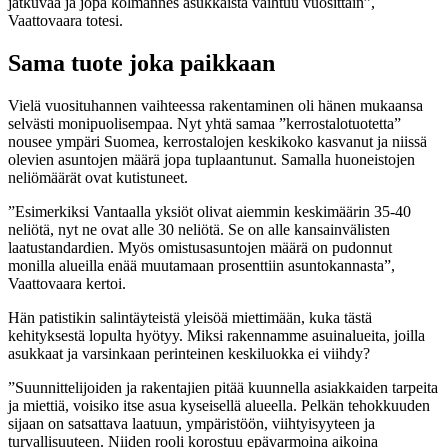
jatkuvaa ja jopa kolmannes asukkaista vaihtuu vuosittain”,
Vaattovaara totesi.
Sama tuote joka paikkaan
Vielä vuosituhannen vaihteessa rakentaminen oli hänen mukaansa
selvästi monipuolisempaa. Nyt yhtä samaa ”kerrostalotuotetta”
nousee ympäri Suomea, kerrostalojen keskikoko kasvanut ja niissä
olevien asuntojen määrä jopa tuplaantunut. Samalla huoneistojen
neliömäärät ovat kutistuneet.
”Esimerkiksi Vantaalla yksiöt olivat aiemmin keskimäärin 35-40
neliötä, nyt ne ovat alle 30 neliötä. Se on alle kansainvälisten
laatustandardien. Myös omistusasuntojen määrä on pudonnut
monilla alueilla enää muutamaan prosenttiin asuntokannasta”,
Vaattovaara kertoi.
Hän patistikin salintäyteistä yleisöä miettimään, kuka tästä
kehityksestä lopulta hyötyy. Miksi rakennamme asuinalueita, joilla
asukkaat ja varsinkaan perinteinen keskiluokka ei viihdy?
”Suunnittelijoiden ja rakentajien pitää kuunnella asiakkaiden tarpeita
ja miettiä, voisiko itse asua kyseisellä alueella. Pelkän tehokkuuden
sijaan on satsattava laatuun, ympäristöön, viihtyisyyteen ja
turvallisuuteen. Niiden rooli korostuu epävarmoina aikoina