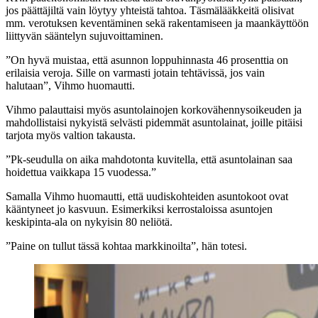
jos päättäjiltä vain löytyy yhteistä tahtoa. Täsmälääkkeitä olisivat
mm. verotuksen keventäminen sekä rakentamiseen ja maankäyttöön
liittyvän sääntelyn sujuvoittaminen.
”On hyvä muistaa, että asunnon loppuhinnasta 46 prosenttia on
erilaisia veroja. Sille on varmasti jotain tehtävissä, jos vain
halutaan”, Vihmo huomautti.
Vihmo palauttaisi myös asuntolainojen korkovähennysoikeuden ja
mahdollistaisi nykyistä selvästi pidemmät asuntolainat, joille pitäisi
tarjota myös valtion takausta.
”Pk-seudulla on aika mahdotonta kuvitella, että asuntolainan saa
hoidettua vaikkapa 15 vuodessa.”
Samalla Vihmo huomautti, että uudiskohteiden asuntokoot ovat
kääntyneet jo kasvuun. Esimerkiksi kerrostaloissa asuntojen
keskipinta-ala on nykyisin 80 neliötä.
”Paine on tullut tässä kohtaa markkinoilta”, hän totesi.