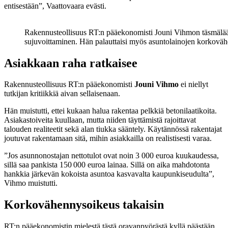
entisestään”, Vaattovaara evästi.
Rakennusteollisuus RT:n pääekonomisti Jouni Vihmon täsmälääk
sujuvoittaminen. Hän palauttaisi myös asuntolainojen korkovähen
Asiakkaan raha ratkaisee
Rakennusteollisuus RT:n pääekonomisti
Jouni Vihmo
ei niellyt
tutkijan kritiikkiä aivan sellaisenaan.
Hän muistutti, ettei kukaan halua rakentaa pelkkiä betonilaatikoita.
Asiakastoiveita kuullaan, mutta niiden täyttämistä rajoittavat
talouden realiteetit sekä alan tiukka sääntely. Käytännössä rakentajat
joutuvat rakentamaan sitä, mihin asiakkailla on realistisesti varaa.
”Jos asunnonostajan nettotulot ovat noin 3 000 euroa kuukaudessa,
sillä saa pankista 150 000 euroa lainaa. Sillä on aika mahdotonta
hankkia järkevän kokoista asuntoa kasvavalta kaupunkiseudulta”,
Vihmo muistutti.
Korkovähennysoikeus takaisin
RT:n pääekonomistin mielestä tästä oravanpyörästä kyllä päästään,