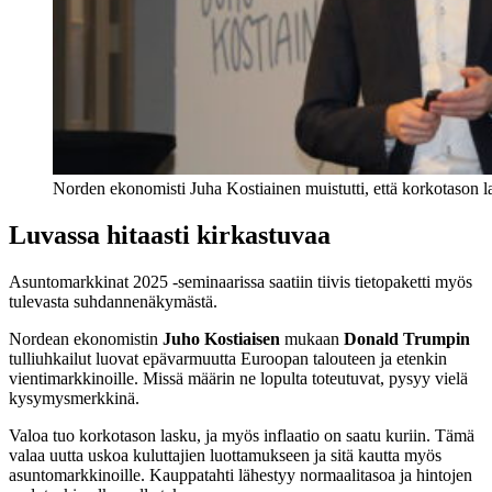
Norden ekonomisti Juha Kostiainen muistutti, että korkotason l
Luvassa hitaasti kirkastuvaa
Asuntomarkkinat 2025 -seminaarissa saatiin tiivis tietopaketti myös
tulevasta suhdannenäkymästä.
Nordean ekonomistin
Juho Kostiaisen
mukaan
Donald Trumpin
tulliuhkailut luovat epävarmuutta Euroopan talouteen ja etenkin
vientimarkkinoille. Missä määrin ne lopulta toteutuvat, pysyy vielä
kysymysmerkkinä.
Valoa tuo korkotason lasku, ja myös inflaatio on saatu kuriin. Tämä
valaa uutta uskoa kuluttajien luottamukseen ja sitä kautta myös
asuntomarkkinoille. Kauppatahti lähestyy normaalitasoa ja hintojen