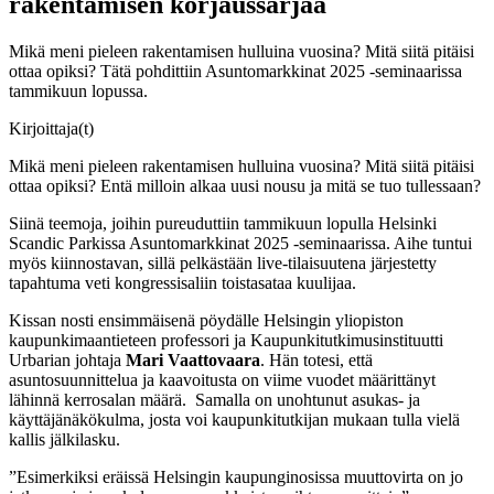
rakentamisen korjaussarjaa
Mikä meni pieleen rakentamisen hulluina vuosina? Mitä siitä pitäisi
ottaa opiksi? Tätä pohdittiin Asuntomarkkinat 2025 -seminaarissa
tammikuun lopussa.
Kirjoittaja(t)
Mikä meni pieleen rakentamisen hulluina vuosina? Mitä siitä pitäisi
ottaa opiksi? Entä milloin alkaa uusi nousu ja mitä se tuo tullessaan?
Siinä teemoja, joihin pureuduttiin tammikuun lopulla Helsinki
Scandic Parkissa Asuntomarkkinat 2025 -seminaarissa. Aihe tuntui
myös kiinnostavan, sillä pelkästään live-tilaisuutena järjestetty
tapahtuma veti kongressisaliin toistasataa kuulijaa.
Kissan nosti ensimmäisenä pöydälle Helsingin yliopiston
kaupunkimaantieteen professori ja Kaupunkitutkimusinstituutti
Urbarian johtaja
Mari Vaattovaara
. Hän totesi, että
asuntosuunnittelua ja kaavoitusta on viime vuodet määrittänyt
lähinnä kerrosalan määrä. Samalla on unohtunut asukas- ja
käyttäjänäkökulma, josta voi kaupunkitutkijan mukaan tulla vielä
kallis jälkilasku.
”Esimerkiksi eräissä Helsingin kaupunginosissa muuttovirta on jo