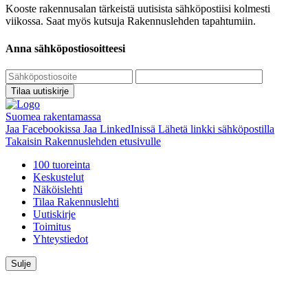
Kooste rakennusalan tärkeistä uutisista sähköpostiisi kolmesti
viikossa. Saat myös kutsuja Rakennuslehden tapahtumiin.
Anna sähköpostiosoitteesi
Tilaa uutiskirje
Suomea rakentamassa
Jaa Facebookissa
Jaa LinkedInissä
Lähetä linkki sähköpostilla
Takaisin Rakennuslehden etusivulle
100 tuoreinta
Keskustelut
Näköislehti
Tilaa Rakennuslehti
Uutiskirje
Toimitus
Yhteystiedot
Sulje