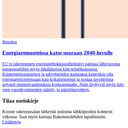
Ilmoitus
Energiaremonteissa katse suoraan 2040-luvulle
EU:n rakennusten energiatehokkuusdirektiivi patistaa lähivuosina
parannustöihin myös täkäläisessä kiin-teistökannassa.
Kiinteistönomistajien ja taloyhtiöiden kannattaa kuitenkin olla
energiaremonteissaan kau-kokatseisempi ja nostaa tavoiterima
selvästi minimivaatimuksia korkeammalle. Näin täyttyvät myös tule-
vien vuosikymmenten säästö- ja päästötavoitteet.
Tilaa uutiskirje
Kooste rakennusalan tärkeistä uutisista sähköpostiisi kolmesti
viikossa. Saat myös kutsuja Rakennuslehden tapahtumiin.
Lisätietoja