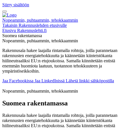
Siirry sisältöön
Nopeammin, puhtaammin, tehokkaammin
Takaisin Rakennuslehden etusivulle
Etusivu
Rakennuslehti.fi
Suomea rakentamassa
Nopeammin, puhtaammin, tehokkaammin
Rakennusala hakee laajalla rintamalla rohtoja, joilla parannetaan
rakennusten energiatehokkuutta ja käännetään kiinteistökanta
hiilineutraaliksi EU:n etujoukoissa. Samalla kiinnitetään entistä
enemmän huomiota laatuun, tuotannon tehokkuuteen ja
ympäristöseikkoihin.
Jaa Facebookissa
Jaa LinkedInissä
Lähetä linkki sähköpostilla
Nopeammin, puhtaammin, tehokkaammin
Suomea rakentamassa
Rakennusala hakee laajalla rintamalla rohtoja, joilla parannetaan
rakennusten energiatehokkuutta ja käännetään kiinteistökanta
hiilineutraaliksi EU:n etujoukoissa. Samalla kiinnitetään entistä