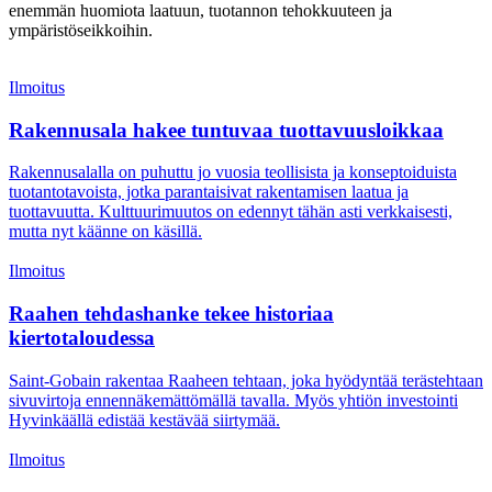
enemmän huomiota laatuun, tuotannon tehokkuuteen ja
ympäristöseikkoihin.
Ilmoitus
Rakennusala hakee tuntuvaa tuottavuusloikkaa
Rakennusalalla on puhuttu jo vuosia teollisista ja konseptoiduista
tuotantotavoista, jotka parantaisivat rakentamisen laatua ja
tuottavuutta. Kulttuurimuutos on edennyt tähän asti verkkaisesti,
mutta nyt käänne on käsillä.
Ilmoitus
Raahen tehdashanke tekee historiaa
kiertotaloudessa
Saint-Gobain rakentaa Raaheen tehtaan, joka hyödyntää terästehtaan
sivuvirtoja ennennäkemättömällä tavalla. Myös yhtiön investointi
Hyvinkäällä edistää kestävää siirtymää.
Ilmoitus