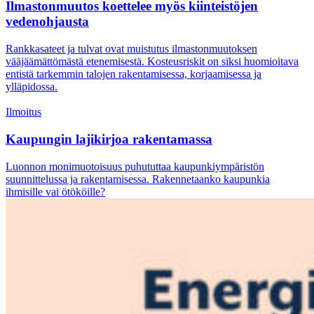
Ilmastonmuutos koettelee myös kiinteistöjen
vedenohjausta
Rankkasateet ja tulvat ovat muistutus ilmastonmuutoksen
vääjäämättömästä etenemisestä. Kosteusriskit on siksi huomioitava
entistä tarkemmin talojen rakentamisessa, korjaamisessa ja
ylläpidossa.
Ilmoitus
Kaupungin lajikirjoa rakentamassa
Luonnon monimuotoisuus puhututtaa kaupunkiympäristön
suunnittelussa ja rakentamisessa. Rakennetaanko kaupunkia
ihmisille vai ötököille?