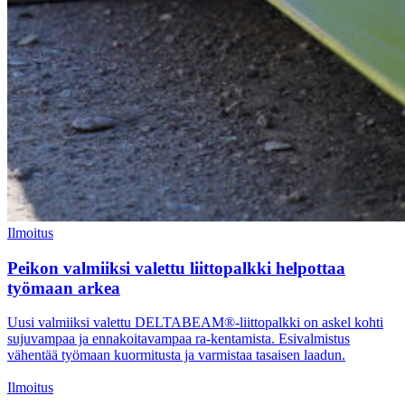
Ilmoitus
Peikon valmiiksi valettu liittopalkki helpottaa
työmaan arkea
Uusi valmiiksi valettu DELTABEAM®-liittopalkki on askel kohti
sujuvampaa ja ennakoitavampaa ra-kentamista. Esivalmistus
vähentää työmaan kuormitusta ja varmistaa tasaisen laadun.
Ilmoitus