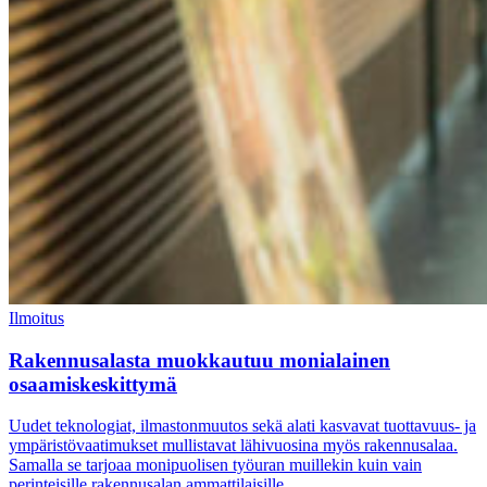
Ilmoitus
Rakennusalasta muokkautuu monialainen
osaamiskeskittymä
Uudet teknologiat, ilmastonmuutos sekä alati kasvavat tuottavuus- ja
ympäristövaatimukset mullistavat lähivuosina myös rakennusalaa.
Samalla se tarjoaa monipuolisen työuran muillekin kuin vain
perinteisille rakennusalan ammattilaisille.