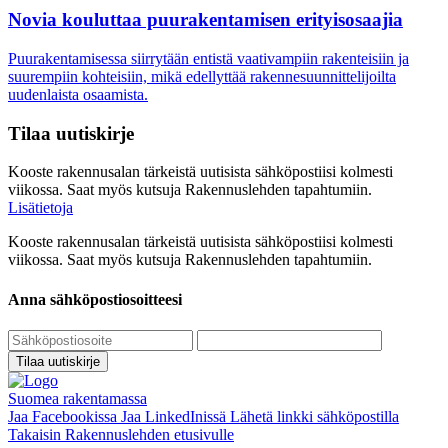
Novia kouluttaa puurakentamisen erityisosaajia
Puurakentamisessa siirrytään entistä vaativampiin rakenteisiin ja
suurempiin kohteisiin, mikä edellyttää rakennesuunnittelijoilta
uudenlaista osaamista.
Tilaa uutiskirje
Kooste rakennusalan tärkeistä uutisista sähköpostiisi kolmesti
viikossa. Saat myös kutsuja Rakennuslehden tapahtumiin.
Lisätietoja
Kooste rakennusalan tärkeistä uutisista sähköpostiisi kolmesti
viikossa. Saat myös kutsuja Rakennuslehden tapahtumiin.
Anna sähköpostiosoitteesi
Tilaa uutiskirje
Suomea rakentamassa
Jaa Facebookissa
Jaa LinkedInissä
Lähetä linkki sähköpostilla
Takaisin Rakennuslehden etusivulle