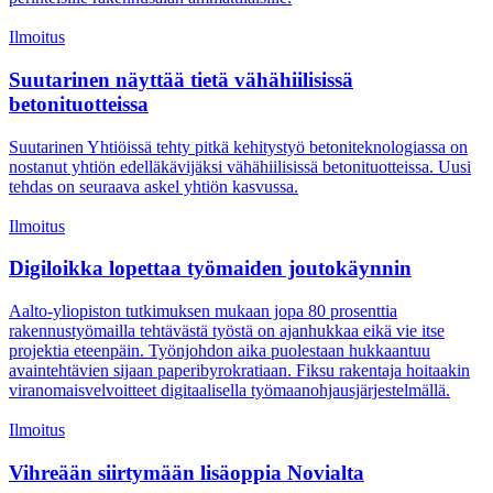
Ilmoitus
Suutarinen näyttää tietä vähähiilisissä
betonituotteissa
Suutarinen Yhtiöissä tehty pitkä kehitystyö betoniteknologiassa on
nostanut yhtiön edelläkävijäksi vähähiilisissä betonituotteissa. Uusi
tehdas on seuraava askel yhtiön kasvussa.
Ilmoitus
Digiloikka lopettaa työmaiden joutokäynnin
Aalto-yliopiston tutkimuksen mukaan jopa 80 prosenttia
rakennustyömailla tehtävästä työstä on ajanhukkaa eikä vie itse
projektia eteenpäin. Työnjohdon aika puolestaan hukkaantuu
avaintehtävien sijaan paperibyrokratiaan. Fiksu rakentaja hoitaakin
viranomaisvelvoitteet digitaalisella työmaanohjausjärjestelmällä.
Ilmoitus
Vihreään siirtymään lisäoppia Novialta