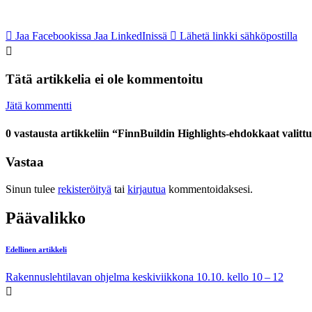
Jaa Facebookissa
Jaa LinkedInissä
Lähetä linkki sähköpostilla
Tätä artikkelia ei ole kommentoitu
Jätä kommentti
0 vastausta artikkeliin “FinnBuildin Highlights-ehdokkaat valitt
Vastaa
Sinun tulee
rekisteröityä
tai
kirjautua
kommentoidaksesi.
Päävalikko
Edellinen artikkeli
Rakennuslehtilavan ohjelma keskiviikkona 10.10. kello 10 – 12