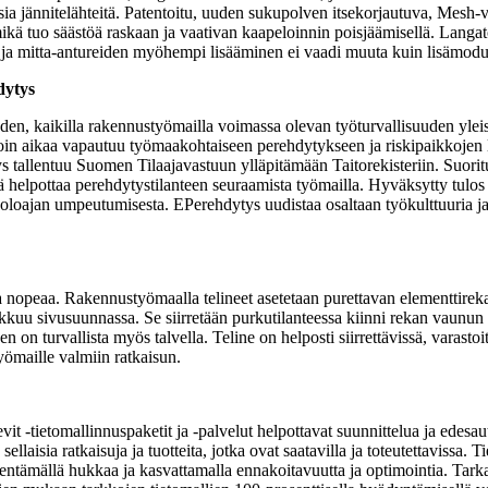
ia jännitelähteitä. Patentoitu, uuden sukupolven itsekorjautuva, Mesh-
i, mikä tuo säästöä raskaan ja vaativan kaapeloinnin poisjäämisellä. Lang
 ja mitta-antureiden myöhempi lisääminen ei vaadi muuta kuin lisämoduu
dytys
den, kaikilla rakennustyömailla voimassa olevan työturvallisuuden yle
lloin aikaa vapautuu työmaakohtaiseen perehdytykseen ja riskipaikkojen l
s tallentuu Suomen Tilaajavastuun ylläpitämään Taitorekisteriin. Suoritus
kä helpottaa perehdytystilanteen seuraamista työmailla. Hyväksytty tul
oajan umpeutumisesta. EPerehdytys uudistaa osaltaan työkulttuuria ja ty
ja nopeaa. Rakennustyömaalla telineet asetetaan purettavan elementtire
ikkuu sivusuunnassa. Se siirretään purkutilanteessa kiinni rekan vaunun si
nen on turvallista myös talvella. Teline on helposti siirrettävissä, varast
yömaille valmiin ratkaisun.
-tietomallinnuspaketit ja -palvelut helpottavat suunnittelua ja edesautt
laisia ratkaisuja ja tuotteita, jotka ovat saatavilla ja toteutettavissa. T
ähentämällä hukkaa ja kasvattamalla ennakoitavuutta ja optimointia. Tar