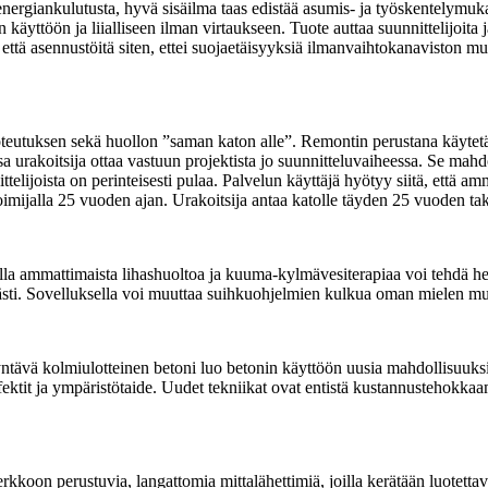
rgiankulutusta, hyvä sisäilma taas edistää asumis- ja työskentelymukav
n käyttöön ja liialliseen ilman virtaukseen. Tuote auttaa suunnittelijo
ttä asennustöitä siten, ettei suojaetäisyyksiä ilmanvaihtokanaviston mut
oteutuksen sekä huollon ”saman katon alle”. Remontin perustana käytetää
a urakoitsija ottaa vastuun projektista jo suunnitteluvaiheessa. Se mahd
ijoista on perinteisesti pulaa. Palvelun käyttäjä hyötyy siitä, että amma
 toimijalla 25 vuoden ajan. Urakoitsija antaa katolle täyden 25 vuoden ta
la ammattimaista lihashuoltoa ja kuuma-kylmävesiterapiaa voi tehdä he
ästi. Sovelluksella voi muuttaa suihkuohjelmien kulkua oman mielen mu
yntävä kolmiulotteinen betoni luo betonin käyttöön uusia mahdollisuuks
 efektit ja ympäristötaide. Uudet tekniikat ovat entistä kustannustehokka
koon perustuvia, langattomia mittalähettimiä, joilla kerätään luotetta