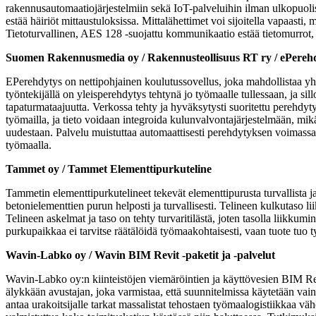
rakennusautomaatiojärjestelmiin sekä IoT-palveluihin ilman ulkopuolis
estää häiriöt mittaustuloksissa. Mittalähettimet voi sijoitella vapaast
Tietoturvallinen, AES 128 -suojattu kommunikaatio estää tietomurrot,
Suomen Rakennusmedia oy / Rakennusteollisuus RT ry / ePereh
EPerehdytys on nettipohjainen koulutussovellus, joka mahdollistaa yh
työntekijällä on yleisperehdytys tehtynä jo työmaalle tullessaan, ja si
tapaturmataajuutta. Verkossa tehty ja hyväksytysti suoritettu perehdyty
työmailla, ja tieto voidaan integroida kulunvalvontajärjestelmään, mi
uudestaan. Palvelu muistuttaa automaattisesti perehdytyksen voimassaol
työmaalla.
Tammet oy / Tammet Elementtipurkuteline
Tammetin elementtipurkutelineet tekevät elementtipurusta turvallista 
betonielementtien purun helposti ja turvallisesti. Telineen kulkutaso li
Telineen askelmat ja taso on tehty turvaritilästä, joten tasolla liikkumi
purkupaikkaa ei tarvitse räätälöidä työmaakohtaisesti, vaan tuote tuo t
Wavin-Labko oy / Wavin BIM Revit -paketit ja -palvelut
Wavin-Labko oy:n kiinteistöjen viemäröintien ja käyttövesien BIM Revit 
älykkään avustajan, joka varmistaa, että suunnitelmissa käytetään vain sel
antaa urakoitsijalle tarkat massalistat tehostaen työmaalogistiikkaa v