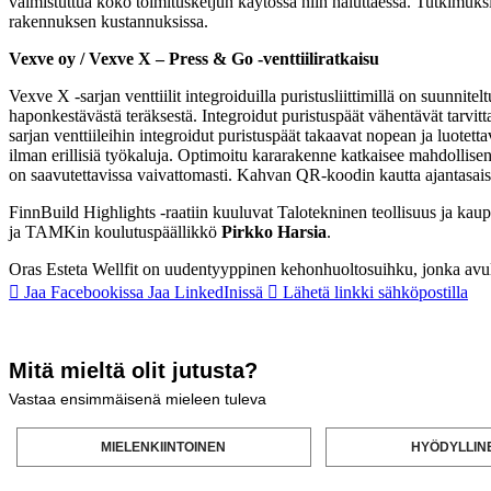
valmistuttua koko toimitusketjun käytössä niin haluttaessa. Tutkimuk
rakennuksen kustannuksissa.
Vexve oy / Vexve X – Press & Go -venttiiliratkaisu
Vexve X -sarjan venttiilit integroiduilla puristusliittimillä on suunni
haponkestävästä teräksestä. Integroidut puristuspäät vähentävät tarvit
sarjan venttiileihin integroidut puristuspäät takaavat nopean ja luotett
ilman erillisiä työkaluja. Optimoitu kararakenne katkaisee mahdollisen 
on saavutettavissa vaivattomasti. Kahvan QR-koodin kautta ajantasaiset t
FinnBuild Highlights -raatiin kuuluvat Talotekninen teollisuus ja kaup
ja TAMKin koulutuspäällikkö
Pirkko Harsia
.
Oras Esteta Wellfit on uudentyyppinen kehonhuoltosuihku, jonka avul
Jaa Facebookissa
Jaa LinkedInissä
Lähetä linkki sähköpostilla
Mitä mieltä olit jutusta?
Vastaa ensimmäisenä mieleen tuleva
MIELENKIINTOINEN
HYÖDYLLIN