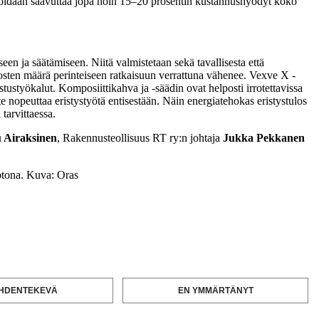
 voidaan saavuttaa jopa noin 15–20 prosentin kustannushyödyt koko
een ja säätämiseen. Niitä valmistetaan sekä tavallisesta että
itosten määrä perinteiseen ratkaisuun verrattuna vähenee. Vexve X -
stustyökalut. Komposiittikahva ja -säädin ovat helposti irrotettavissa
e nopeuttaa eristystyötä entisestään. Näin energiatehokas eristystulos
tarvittaessa.
 Airaksinen
, Rakennusteollisuus RT ry:n johtaja
Jukka Pekkanen
otona. Kuva: Oras
HDENTEKEVÄ
EN YMMÄRTÄNYT