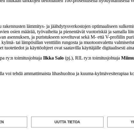
sien mukaan tarkkojen tietomallien 100-prosenttisella hyödyntämisellä
teltu rakennusten lämmitys- ja jäähdytysverkostojen optimaaliseen sulkemis
tavien osien määrää, työvaiheita ja pienentävät vuotoriskiä ja samalla li
avan asennuksen, ja puristukseen soveltuvat sekä M- että V-profiilin puri
kylmä- tai lämpösillan venttiilin rungosta ja muotoonvalettu valmiserist
uotetiedot ja käyttöohjeet ovat saatavilla käyttäjälle digitaalisesti aina 
pa ry:n toimitusjohtaja
Ilkka Salo
(pj.), RIL ry:n toimitusjohtaja
Miimu
la voi tehdä ammattimaista lihashuoltoa ja kuuma-kylmävesiterapiaa k
EN
UUTTA TIETOA
Y