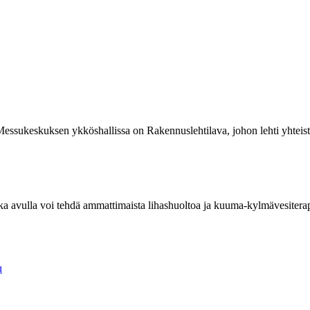
ssukeskuksen ykköshallissa on Rakennuslehtilava, johon lehti yhteis
ka avulla voi tehdä ammattimaista lihashuoltoa ja kuuma-kylmävesitera
u