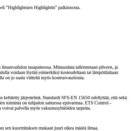
eli ”Highlightsien Highlightin” palkinnosta.
 ilmanvaihdon tasapainossa. Mittausdata tallennetaan pilveen, ja
alulla voidaan löytää esimerkiksi kosteudeltaan tai lämpötilaltaan
a on jo saatu viitteitä myös kosteusvaurioista.
kehitetty järjestelmä. Standardi SFS-EN 15650 edellyttää, että sekä
iden toiminta on tulipalon sattuessa epävarmaa. ETS Control -
ja voivat palvella myös vakuutusyhtiöiden tarpeita.
daan sen kuormituksen mukaan juuri oikea määrä ilmaa.