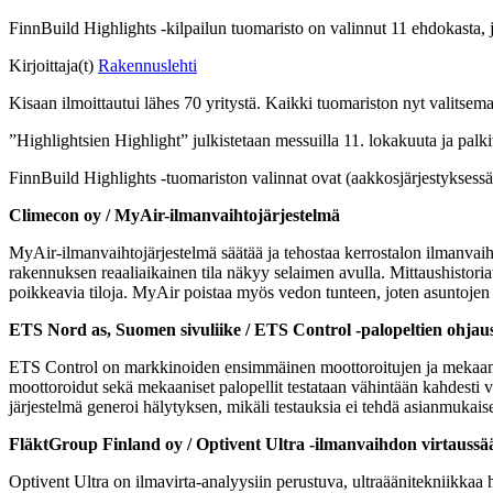
FinnBuild Highlights -kilpailun tuomaristo on valinnut 11 ehdokasta, 
Kirjoittaja(t)
Rakennuslehti
Kisaan ilmoittautui lähes 70 yritystä. Kaikki tuomariston nyt valitse
”Highlightsien Highlight” julkistetaan messuilla 11. lokakuuta ja pal
FinnBuild Highlights -tuomariston valinnat ovat (aakkosjärjestyksessä
Climecon oy / MyAir-ilmanvaihtojärjestelmä
MyAir-ilmanvaihtojärjestelmä säätää ja tehostaa kerrostalon ilmanvaih
rakennuksen reaaliaikainen tila näkyy selaimen avulla. Mittaushistoriat
poikkeavia tiloja. MyAir poistaa myös vedon tunteen, joten asuntojen l
ETS Nord as, Suomen sivuliike / ETS Control -palopeltien ohjaus
ETS Control on markkinoiden ensimmäinen moottoroitujen ja mekaanist
moottoroidut sekä mekaaniset palopellit testataan vähintään kahdesti v
järjestelmä generoi hälytyksen, mikäli testauksia ei tehdä asianmukaise
FläktGroup Finland oy / Optivent Ultra -ilmanvaihdon virtaussä
Optivent Ultra on ilmavirta-analyysiin perustuva, ultraäänitekniikka