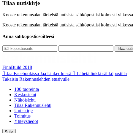
Tilaa uutiskirje
Kooste rakennusalan tärkeistä uutisista sähköpostiisi kolmesti viiko
Kooste rakennusalan tärkeistä uutisista sähköpostiisi kolmesti viiko
Anna sähköpostiosoitteesi
Tilaa uuti
FinnBuild 2018
Jaa Facebookissa
Jaa LinkedInissä
Lähetä linkki sähköpostilla
Takaisin Rakennuslehden etusivulle
100 tuoreinta
Keskustelut
Näköislehti
Tilaa Rakennuslehti
Uutiskirje
Toimitus
Yhteystiedot
Sulje