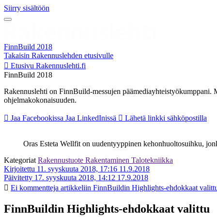
Siirry sisältöön
FinnBuild 2018
Takaisin Rakennuslehden etusivulle
Etusivu
Rakennuslehti.fi
FinnBuild 2018
Rakennuslehti on FinnBuild-messujen päämediayhteistyökumppani. Me
ohjelmakokonaisuuden.
Jaa Facebookissa
Jaa LinkedInissä
Lähetä linkki sähköpostilla
Oras Esteta Wellfit on uudentyyppinen kehonhuoltosuihku, jon
Kategoriat
Rakennustuote
Rakentaminen
Talotekniikka
Kirjoitettu 11. syyskuuta 2018, 17:16
11.9.2018
Päivitetty 17. syyskuuta 2018, 14:12
17.9.2018
Ei kommentteja
artikkeliin FinnBuildin Highlights-ehdokkaat valitt
FinnBuildin Highlights-ehdokkaat valittu