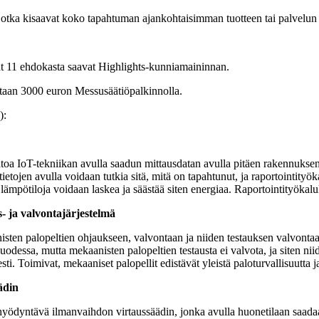
jotka kisaavat koko tapahtuman ajankohtaisimman tuotteen tai palvelun 
mat 11 ehdokasta saavat Highlights-kunniamaininnan.
kitaan 3000 euron Messusäätiöpalkinnolla.
):
toa IoT-tekniikan avulla saadun mittausdatan avulla pitäen rakennuksen
ietojen avulla voidaan tutkia sitä, mitä on tapahtunut, ja raportointityök
ämpötiloja voidaan laskea ja säästää siten energiaa. Raportointityökalull
- ja valvontajärjestelmä
en palopeltien ohjaukseen, valvontaan ja niiden testauksen valvontaan 
uodessa, mutta mekaanisten palopeltien testausta ei valvota, ja siten ni
sti. Toimivat, mekaaniset palopellit edistävät yleistä paloturvallisuutta 
ädin
a hyödyntävä ilmanvaihdon virtaussäädin, jonka avulla huonetilaan saa