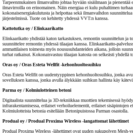
Tarpeenmukainen ilmanvaihto johtaa hyvään sisäilmaan ja pienentää ene
ilmavirroilla on erinomainen. Näin energiaa ei kulu puhaltimen turhaa
kokonaisenergiakulutusta ja helpottaa sekä ilmanvaihdon suunnittelua e
järjestelmissä. Tuote on kehitetty yhdessä VVT:n kanssa.
Kattotutka oy / Elinkaarikatto
Elinkaarikatto yhdistää katon tarkastuksen, remontin suunnittelun ja t
suunnittelee remontin yhdessä tilaajan kanssa. Elinkaarikatto-palveluss
ammattilaisen toimesta myös noususuhdanteiden aikana, jolloin suunnittel
turhat ratkaisut. Kokonaisvastuu tilaajan katosta on selkeästi yhdellä
Oras oy / Oras Esteta Wellfit -kehonhuoltosuihku
Oras Esteta Wellfit on uudentyyppinen kehonhuoltosuihku, jonka avul
sovelluksen kanssa, jonka avulla älykkään suihkun hallinta käy kätev
Parma oy / Kolmiulotteinen betoni
Digitaalista suunnittelua ja 3D-tekniikkaa muottien tekemisessä hyöd
infrarakentamisessa, erilaiset verhoiluelementit, erilaiset sisäpintojen
Kolmiulotteista betonia esitellään Betonipuistossa Parman osastolla.
Produal oy / Produal Proxima Wireless -langattomat lähettimet
Produal Proxima Wireless -lähettimet ovat uuden sukupolven Mesh-verk