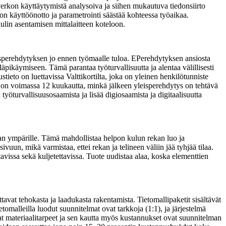
verkon käyttäytymistä analysoiva ja siihen mukautuva tiedonsiirto
aton käyttöönotto ja parametrointi säästää kohteessa työaikaa.
lin asentamisen mittalaitteen koteloon.
isperehdytyksen jo ennen työmaalle tuloa. EPerehdytyksen ansiosta
äpikäymiseen. Tämä parantaa työturvallisuutta ja alentaa välillisesti
tieto on luettavissa Valttikortilta, joka on yleinen henkilötunniste
os on voimassa 12 kuukautta, minkä jälkeen yleisperehdytys on tehtävä
öturvallisuusosaamista ja lisää digiosaamista ja digitaalisuutta
kan ympärille. Tämä mahdollistaa helpon kulun rekan luo ja
vuun, mikä varmistaa, ettei rekan ja telineen väliin jää tyhjää tilaa.
oitavissa sekä kuljetettavissa. Tuote uudistaa alaa, koska elementtien
avat tehokasta ja laadukasta rakentamista. Tietomallipaketit sisältävät
ietomalleilla luodut suunnitelmat ovat tarkkoja (1:1), ja järjestelmä
kat materiaalitarpeet ja sen kautta myös kustannukset ovat suunnitelman