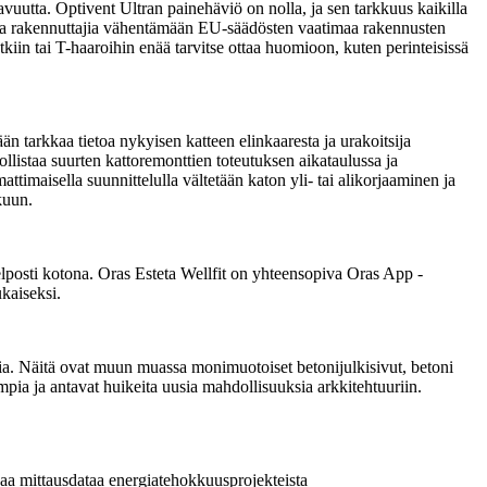
uutta. Optivent Ultran painehäviö on nolla, ja sen tarkkuus kaikilla
ita ja rakennuttajia vähentämään EU-säädösten vaatimaa rakennusten
kiin tai T-haaroihin enää tarvitse ottaa huomioon, kuten perinteisissä
n tarkkaa tietoa nykyisen katteen elinkaaresta ja urakoitsija
ollistaa suurten kattoremonttien toteutuksen aikataulussa ja
ttimaisella suunnittelulla vältetään katon yli- tai alikorjaaminen ja
kuun.
lposti kotona. Oras Esteta Wellfit on yhteensopiva Oras App -
kaiseksi.
ia. Näitä ovat muun muassa monimuotoiset betonijulkisivut, betoni
ampia ja antavat huikeita uusia mahdollisuuksia arkkitehtuuriin.
vaa mittausdataa energiatehokkuusprojekteista