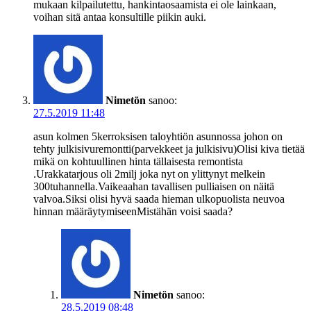
mukaan kilpailutettu, hankintaosaamista ei ole lainkaan,
voihan sitä antaa konsultille piikin auki.
Nimetön
sanoo:
27.5.2019 11:48
asun kolmen 5kerroksisen taloyhtiön asunnossa johon on
tehty julkisivuremontti(parvekkeet ja julkisivu)Olisi kiva tietää
mikä on kohtuullinen hinta tällaisesta remontista
.Urakkatarjous oli 2milj joka nyt on ylittynyt melkein
300tuhannella.Vaikeaahan tavallisen pulliaisen on näitä
valvoa.Siksi olisi hyvä saada hieman ulkopuolista neuvoa
hinnan määräytymiseenMistähän voisi saada?
Nimetön
sanoo:
28.5.2019 08:48