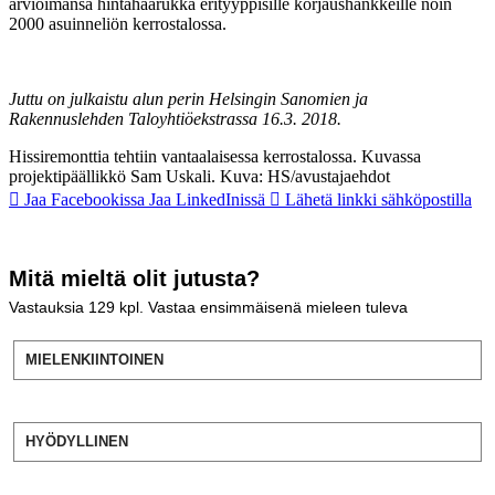
arvioimansa hintahaarukka erityyppisille korjaushankkeille noin
2000 asuinneliön kerrostalossa.
Juttu on julkaistu alun perin Helsingin Sanomien ja
Rakennuslehden Taloyhtiöekstrassa 16.3. 2018.
Hissiremonttia tehtiin vantaalaisessa kerrostalossa. Kuvassa
projektipäällikkö Sam Uskali. Kuva: HS/avustajaehdot
Jaa Facebookissa
Jaa LinkedInissä
Lähetä linkki sähköpostilla
Mitä mieltä olit jutusta?
Vastauksia
129
kpl. Vastaa ensimmäisenä mieleen tuleva
MIELENKIINTOINEN
HYÖDYLLINEN