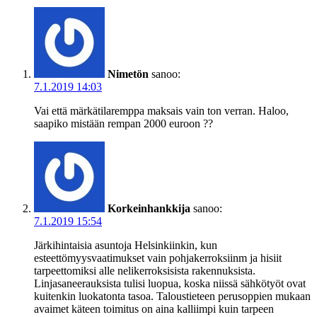
Nimetön
sanoo:
7.1.2019 14:03
Vai että märkätilaremppa maksais vain ton verran. Haloo,
saapiko mistään rempan 2000 euroon ??
Korkeinhankkija
sanoo:
7.1.2019 15:54
Järkihintaisia asuntoja Helsinkiinkin, kun
esteettömyysvaatimukset vain pohjakerroksiinm ja hisiit
tarpeettomiksi alle nelikerroksisista rakennuksista.
Linjasaneerauksista tulisi luopua, koska niissä sähkötyöt ovat
kuitenkin luokatonta tasoa. Taloustieteen perusoppien mukaan
avaimet käteen toimitus on aina kalliimpi kuin tarpeen