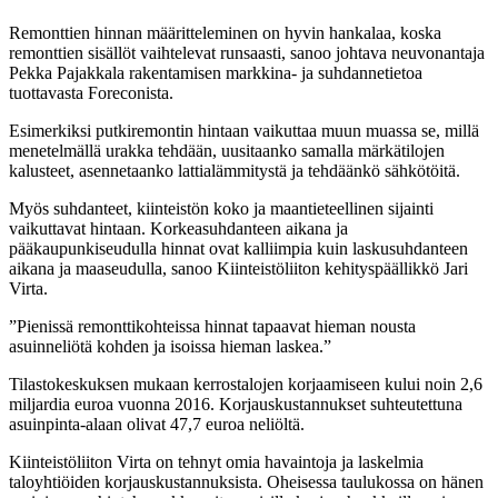
Remonttien hinnan määritteleminen on hyvin hankalaa, koska
remonttien sisällöt vaihtelevat runsaasti, sanoo johtava neuvonantaja
Pekka Pajakkala rakentamisen markkina- ja suhdannetietoa
tuottavasta Foreconista.
Esimerkiksi putkiremontin hintaan vaikuttaa muun muassa se, millä
menetelmällä urakka tehdään, uusitaanko samalla märkätilojen
kalusteet, asennetaanko lattialämmitystä ja tehdäänkö sähkötöitä.
Myös suhdanteet, kiinteistön koko ja maantieteellinen sijainti
vaikuttavat hintaan. Korkeasuhdanteen aikana ja
pääkaupunkiseudulla hinnat ovat kalliimpia kuin laskusuhdanteen
aikana ja maaseudulla, sanoo Kiinteistöliiton kehityspäällikkö Jari
Virta.
”Pienissä remonttikohteissa hinnat tapaavat hieman nousta
asuinneliötä kohden ja isoissa hieman laskea.”
Tilastokeskuksen mukaan kerrostalojen korjaamiseen kului noin 2,6
miljardia euroa vuonna 2016. Korjauskustannukset suhteutettuna
asuinpinta-alaan olivat 47,7 euroa neliöltä.
Kiinteistöliiton Virta on tehnyt omia havaintoja ja laskelmia
taloyhtiöiden korjauskustannuksista. Oheisessa taulukossa on hänen