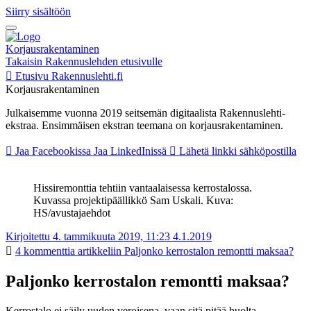
Siirry sisältöön
Korjausrakentaminen
Takaisin Rakennuslehden etusivulle
Etusivu
Rakennuslehti.fi
Korjausrakentaminen
Julkaisemme vuonna 2019 seitsemän digitaalista Rakennuslehti-
ekstraa. Ensimmäisen ekstran teemana on korjausrakentaminen.
Jaa Facebookissa
Jaa LinkedInissä
Lähetä linkki sähköpostilla
Hissiremonttia tehtiin vantaalaisessa kerrostalossa.
Kuvassa projektipäällikkö Sam Uskali. Kuva:
HS/avustajaehdot
Kirjoitettu 4. tammikuuta 2019, 11:23
4.1.2019
4 kommenttia
artikkeliin Paljonko kerrostalon remontti maksaa?
Paljonko kerrostalon remontti maksaa?
Kerrostalo ei säily uuden veroisena, vaan sitä pitää huolta.