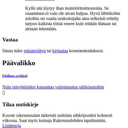
Kyllä sitä löytyy ihan insinööritoimostoista. Se
osaaminen.ei vain ole aivan halpaa. Hyvä lähtökohta
asioihin on vaatia urakoitsijalta aina selkeästi eritelty
tarjous kaikista töistä ennen kuin mitään tilataan tai
aletaan tekemään.
Vastaa
Sinun tulee
rekisteröityä
tai
kirjautua
kommentoidaksesi.
Päävalikko
Edellinen artikkeli
Näin taloyhtiöiden kannattaa valmistautua sähköautoihin
Tilaa uutiskirje
Kooste rakennusalan tärkeistä uutisista sähköpostiisi kolmesti
viikossa. Saat myös kutsuja Rakennuslehden tapahtumiin.
Lisätietoja