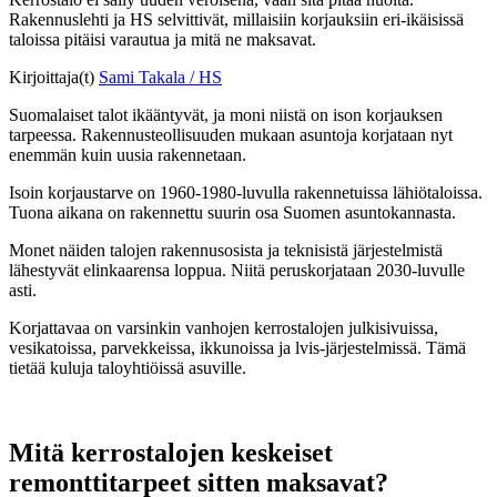
Rakennuslehti ja HS selvittivät, millaisiin korjauksiin eri-ikäisissä
taloissa pitäisi varautua ja mitä ne maksavat.
Kirjoittaja(t)
Sami Takala / HS
Suomalaiset talot ikääntyvät, ja moni niistä on ison korjauksen
tarpeessa. Rakennusteollisuuden mukaan asuntoja korjataan nyt
enemmän kuin uusia rakennetaan.
Isoin korjaustarve on 1960-1980-luvulla rakennetuissa lähiötaloissa.
Tuona aikana on rakennettu suurin osa Suomen asuntokannasta.
Monet näiden talojen rakennusosista ja teknisistä järjestelmistä
lähestyvät elinkaarensa loppua. Niitä peruskorjataan 2030-luvulle
asti.
Korjattavaa on varsinkin vanhojen kerrostalojen julkisivuissa,
vesikatoissa, parvekkeissa, ikkunoissa ja lvis-järjestelmissä. Tämä
tietää kuluja taloyhtiöissä asuville.
Mitä kerrostalojen keskeiset
remonttitarpeet sitten maksavat?