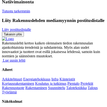
Natiivimainonta
Tutustu tarkemmin
Liity Rakennuslehden mediamyynnin postituslistalle
Liity postituslistalle
Takaisin ylös
Rakennuslehti kertoo kaiken olennaisen tiedon rakennusalan
ajankohtaisista trendeistä ja suhdanteista. Myös alan uudet
innovaatiot ja tuotteet ovat esillä jokaisessa lehdessä, samoin kuin
normien ja säännösten muutokset.
Lue uusin lehti
Aiheet
Arkkitehtuuri
Energiatehokkuus
Infra
Kiinteistöt
Korjausrakentaminen
Koulutus ja tutkimus
Pientalo
Projektit
Rakennustuote
Rakentaminen
Suunnittelu
Talotekniikka
Talous
Työelämä
Näkökulmat