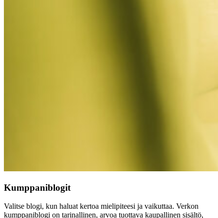
Kumppaniblogit
Valitse blogi, k
un haluat kertoa mielipiteesi ja vaikuttaa.
Verkon
kumppaniblogi on tarinallinen, arvoa tuottava kaupallinen sisältö,