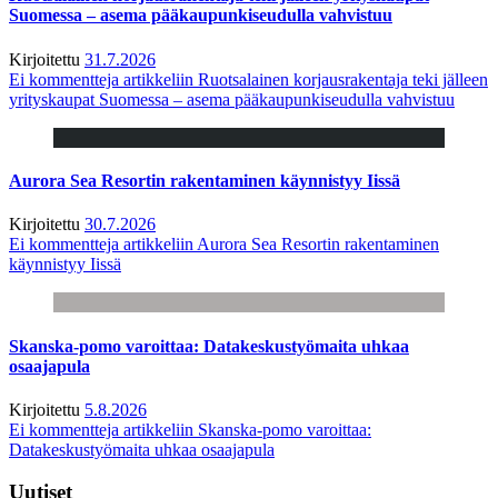
Suomessa – asema pääkaupunkiseudulla vahvistuu
Kirjoitettu
31.7.2026
Ei kommentteja
artikkeliin Ruotsalainen korjausrakentaja teki jälleen
yrityskaupat Suomessa – asema pääkaupunkiseudulla vahvistuu
Aurora Sea Resortin rakentaminen käynnistyy Iissä
Kirjoitettu
30.7.2026
Ei kommentteja
artikkeliin Aurora Sea Resortin rakentaminen
käynnistyy Iissä
Skanska-pomo varoittaa: Datakeskustyömaita uhkaa
osaajapula
Kirjoitettu
5.8.2026
Ei kommentteja
artikkeliin Skanska-pomo varoittaa:
Datakeskustyömaita uhkaa osaajapula
Uutiset