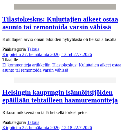
Tilastokeskus: Kuluttajien aikeet ostaa
asunto tai remontoida varsin vähissä
Kuluttajien arvio oman talouden nykytilasta oli heikolla tasolla.
Pääkategoria
Talous
Kirjoitettu 27. heinäkuuta 2026, 13:54
27.7.2026
Tilaajille
Ei kommentteja
artikkeliin Tilastokeskus: Kuluttajien aikeet ostaa
asunto tai remontoida varsin vähissä
Helsingin kaupungin isännöitsijöiden
epäillään tehtailleen haamuremontteja
Rikosnimikkeenä on tällä hetkellä törkeä petos.
Pääkategoria
Talous
Kirjoitettu 22. heinäkuuta 2026, 12:18
22.7.2026