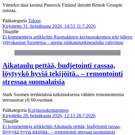
Viimeksi tänä kesänä Pinerock Finland ilmoitti Restok Groupin
ostosta.
Pääkategoria
Talous
Kirjoitettu 31. heinäkuuta 2026, 14:53
31.7.2026
Tilaajille
Ei kommentteja
artikkeliin Ruotsalainen korjausrakentaja teki jälleen
yrityskaupat Suomessa – asema pääkaupunkiseudulla vahvistuu
Aikataulu pettää, budjetointi rassaa,
löytyykö hyviä tekijöitä.. – remontointi
stressaa suomalaisia
Stark Suomen teettämässä tutkimuksessa vähiten remontoinnista
stressasivat yli 60-vuotiaat.
Pääkategoria
Korjausrakentaminen
Kirjoitettu 28. heinäkuuta 2026, 12:13
28.7.2026
Tilaajille
Ei kommentteja
artikkeliin Aikataulu pettää, budjetointi rassaa,
löytyykö hyviä tekijöitä.. – remontointi stressaa suomalaisia