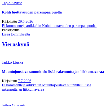
Tapio Kivistö
Kohti tuottavuuden parempaa puolta
Kirjoitettu
29.5.2026
Ei kommentteja
artikkeliin Kohti tuottavuuden parempaa puolta
Pääkirjoitus
Lisää toimitukselta
Vieraskynä
Jarkko Liuska
Muuntojoustava suunnittelu lisää rakennuttajan liikkumavaraa
Kirjoitettu
7.7.2026
Ei kommentteja
artikkeliin Muuntojoustava suunnittelu lisää
rakennuttajan liikkumavaraa
Jethro Ollaranta