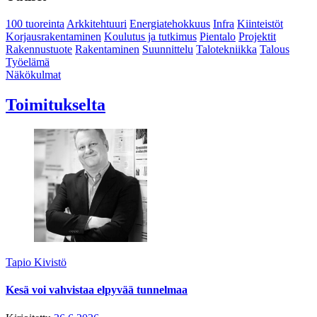
100 tuoreinta
Arkkitehtuuri
Energiatehokkuus
Infra
Kiinteistöt
Korjausrakentaminen
Koulutus ja tutkimus
Pientalo
Projektit
Rakennustuote
Rakentaminen
Suunnittelu
Talotekniikka
Talous
Työelämä
Näkökulmat
Toimitukselta
Tapio Kivistö
Kesä voi vahvistaa elpyvää tunnelmaa