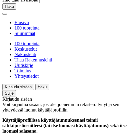
Haku
Etusivu
100 tuoreinta
Suurimmat
100 tuoreinta
Keskustelut
Näköislehti
Tilaa Rakennuslehti
Uutiskirje
Toimitus
Yhteystiedot
Kirjaudu sisään
Haku
Sulje
Kirjaudu sisään
Voit kirjautua sisään, jos olet jo aiemmin rekisteröitynyt ja sen
yhteydessä luonut käyttäjäprofiilin
Käyttäjäprofiilissa käyttäjätunnuksenasi toimii
sähköpostiosoitteesi (tai itse luomasi käyttäjätunnus) sekä itse
luomasi salasana.