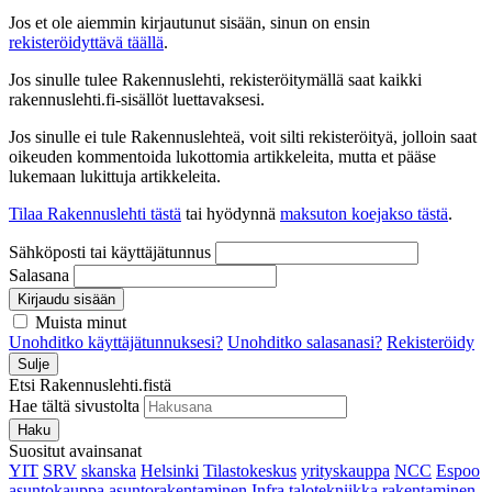
Jos et ole aiemmin kirjautunut sisään, sinun on ensin
rekisteröidyttävä täällä
.
Jos sinulle tulee Rakennuslehti, rekisteröitymällä saat kaikki
rakennuslehti.fi-sisällöt luettavaksesi.
Jos sinulle ei tule Rakennuslehteä, voit silti rekisteröityä, jolloin saat
oikeuden kommentoida lukottomia artikkeleita, mutta et pääse
lukemaan lukittuja artikkeleita.
Tilaa Rakennuslehti tästä
tai hyödynnä
maksuton koejakso tästä
.
Sähköposti tai käyttäjätunnus
Salasana
Kirjaudu sisään
Muista minut
Unohditko käyttäjätunnuksesi?
Unohditko salasanasi?
Rekisteröidy
Sulje
Etsi Rakennuslehti.fistä
Hae tältä sivustolta
Haku
Suositut avainsanat
YIT
SRV
skanska
Helsinki
Tilastokeskus
yrityskauppa
NCC
Espoo
asuntokauppa
asuntorakentaminen
Infra
talotekniikka
rakentaminen