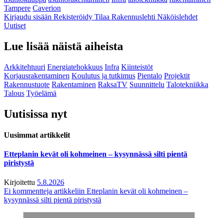
Tampere
Caverion
Kirjaudu sisään
Rekisteröidy
Tilaa Rakennuslehti
Näköislehdet
Uutiset
Lue lisää näistä aiheista
Arkkitehtuuri
Energiatehokkuus
Infra
Kiinteistöt
Korjausrakentaminen
Koulutus ja tutkimus
Pientalo
Projektit
Rakennustuote
Rakentaminen
RaksaTV
Suunnittelu
Talotekniikka
Talous
Työelämä
Uutisissa nyt
Uusimmat artikkelit
Etteplanin kevät oli kohmeinen – kysynnässä silti pientä
piristystä
Kirjoitettu
5.8.2026
Ei kommentteja
artikkeliin Etteplanin kevät oli kohmeinen –
kysynnässä silti pientä piristystä