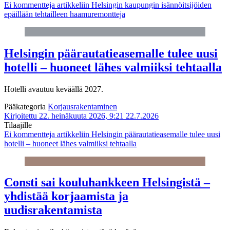
Ei kommentteja
artikkeliin Helsingin kaupungin isännöitsijöiden
epäillään tehtailleen haamuremontteja
Helsingin päärautatieasemalle tulee uusi
hotelli – huoneet lähes valmiiksi tehtaalla
Hotelli avautuu keväällä 2027.
Pääkategoria
Korjausrakentaminen
Kirjoitettu 22. heinäkuuta 2026, 9:21
22.7.2026
Tilaajille
Ei kommentteja
artikkeliin Helsingin päärautatieasemalle tulee uusi
hotelli – huoneet lähes valmiiksi tehtaalla
Consti sai kouluhankkeen Helsingistä –
yhdistää korjaamista ja
uudisrakentamista