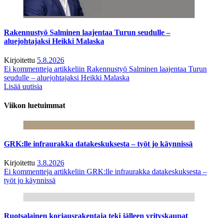
Rakennustyö Salminen laajentaa Turun seudulle –
aluejohtajaksi Heikki Malaska
Kirjoitettu
5.8.2026
Ei kommentteja
artikkeliin Rakennustyö Salminen laajentaa Turun
seudulle – aluejohtajaksi Heikki Malaska
Lisää uutisia
Viikon luetuimmat
GRK:lle infraurakka datakeskuksesta – työt jo käynnissä
Kirjoitettu
3.8.2026
Ei kommentteja
artikkeliin GRK:lle infraurakka datakeskuksesta –
työt jo käynnissä
Ruotsalainen korjausrakentaja teki jälleen yrityskaupat