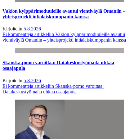
Vakion kylppärimoduuleille avautui vientiväylä Omaniin –
yhteisprojekti intialaiskumppanin kanssa
Kirjoitettu
5.8.2026
Ei kommentteja
artikkeliin Vakion kylppärimoduuleille avautui
vientiväylä Omaniin – yhteisprojekti intialaiskumppanin kanssa
Skanska-pomo varoittaa: Datakeskustyömaita uhkaa
osaajapula
Kirjoitettu
5.8.2026
Ei kommentteja
artikkeliin Skanska-pomo varoittaa:
Datakeskustyömaita uhkaa osaajapula