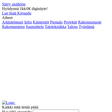
Siirry sisältöön
Hyödynnä 1kk/0€ diginäyte!
Lue lisää
Kirjaudu
Aiheet
Arkkitehtuuri
Infra
Kiinteistöt
Pientalo
Projektit
Rakennustuote
Rakentaminen
Suunnittelu
Talotekniikka
Talous
Työelämä
Kaikki mitä tietää pitää
Hae tältä sivustolta