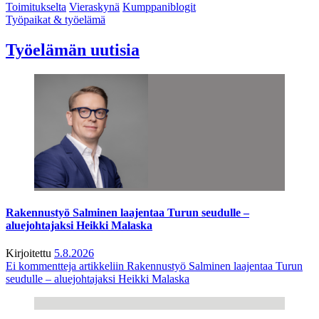
Toimitukselta
Vieraskynä
Kumppaniblogit
Työpaikat & työelämä
Työelämän uutisia
Rakennustyö Salminen laajentaa Turun seudulle –
aluejohtajaksi Heikki Malaska
Kirjoitettu
5.8.2026
Ei kommentteja
artikkeliin Rakennustyö Salminen laajentaa Turun
seudulle – aluejohtajaksi Heikki Malaska