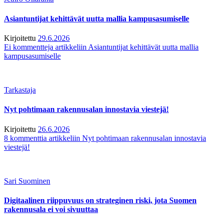
Asiantuntijat kehittävät uutta mallia kampusasumiselle
Kirjoitettu
29.6.2026
Ei kommentteja
artikkeliin Asiantuntijat kehittävät uutta mallia
kampusasumiselle
Tarkastaja
Nyt pohtimaan rakennusalan innostavia viestejä!
Kirjoitettu
26.6.2026
8 kommenttia
artikkeliin Nyt pohtimaan rakennusalan innostavia
viestejä!
Sari Suominen
Digitaalinen riippuvuus on strateginen riski, jota Suomen
rakennusala ei voi sivuuttaa