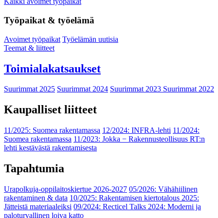
Kaikki avoimet työpaikat
Työpaikat & työelämä
Avoimet työpaikat
Työelämän uutisia
Teemat & liitteet
Toimialakatsaukset
Suurimmat 2025
Suurimmat 2024
Suurimmat 2023
Suurimmat 2022
Kaupalliset liitteet
11/2025: Suomea rakentamassa
12/2024: INFRA-lehti
11/2024:
Suomea rakentamassa
11/2023: Jokka − Rakennusteollisuus RT:n
lehti kestävästä rakentamisesta
Tapahtumia
Urapolkuja-oppilaitoskiertue 2026-2027
05/2026: Vähähiilinen
rakentaminen & data
10/2025: Rakentamisen kiertotalous 2025:
Jätteistä materiaaleiksi
09/2024: Recticel Talks 2024: Moderni ja
paloturvallinen loiva katto