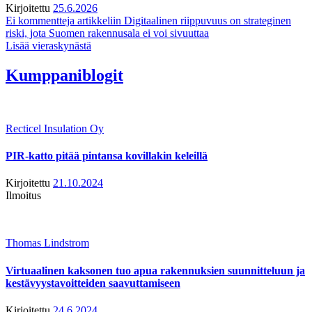
Kirjoitettu
25.6.2026
Ei kommentteja
artikkeliin Digitaalinen riippuvuus on strateginen
riski, jota Suomen rakennusala ei voi sivuuttaa
Lisää vieraskynästä
Kumppaniblogit
Recticel Insulation Oy
PIR-katto pitää pintansa kovillakin keleillä
Kirjoitettu
21.10.2024
Ilmoitus
Thomas Lindstrom
Virtuaalinen kaksonen tuo apua rakennuksien suunnitteluun ja
kestävyystavoitteiden saavuttamiseen
Kirjoitettu
24.6.2024