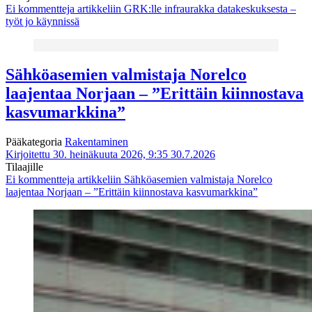
Ei kommentteja
artikkeliin GRK:lle infraurakka datakeskuksesta –
työt jo käynnissä
Sähköasemien valmistaja Norelco
laajentaa Norjaan – ”Erittäin kiinnostava
kasvumarkkina”
Pääkategoria
Rakentaminen
Kirjoitettu 30. heinäkuuta 2026, 9:35
30.7.2026
Tilaajille
Ei kommentteja
artikkeliin Sähköasemien valmistaja Norelco
laajentaa Norjaan – ”Erittäin kiinnostava kasvumarkkina”