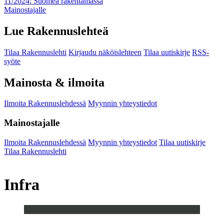
11/2024: Suomea rakentamassa
Mainostajalle
Lue Rakennuslehteä
Tilaa Rakennuslehti
Kirjaudu näköislehteen
Tilaa uutiskirje
RSS-
syöte
Mainosta & ilmoita
Ilmoita Rakennuslehdessä
Myynnin yhteystiedot
Mainostajalle
Ilmoita Rakennuslehdessä
Myynnin yhteystiedot
Tilaa uutiskirje
Tilaa Rakennuslehti
Infra