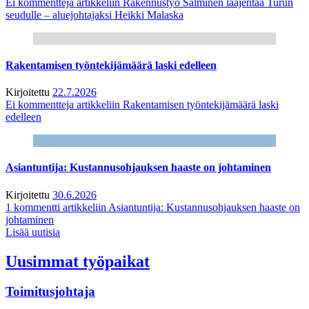
Ei kommentteja
artikkeliin Rakennustyö Salminen laajentaa Turun
seudulle – aluejohtajaksi Heikki Malaska
Rakentamisen työntekijämäärä laski edelleen
Kirjoitettu
22.7.2026
Ei kommentteja
artikkeliin Rakentamisen työntekijämäärä laski
edelleen
Asiantuntija: Kustannusohjauksen haaste on johtaminen
Kirjoitettu
30.6.2026
1 kommentti
artikkeliin Asiantuntija: Kustannusohjauksen haaste on
johtaminen
Lisää uutisia
Uusimmat työpaikat
Toimitusjohtaja