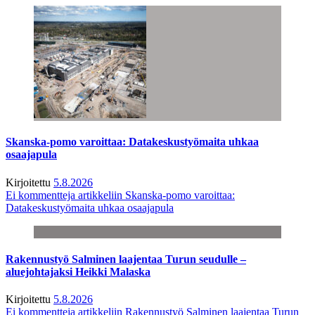
Skanska-pomo varoittaa: Datakeskustyömaita uhkaa
osaajapula
Kirjoitettu
5.8.2026
Ei kommentteja
artikkeliin Skanska-pomo varoittaa:
Datakeskustyömaita uhkaa osaajapula
Rakennustyö Salminen laajentaa Turun seudulle –
aluejohtajaksi Heikki Malaska
Kirjoitettu
5.8.2026
Ei kommentteja
artikkeliin Rakennustyö Salminen laajentaa Turun