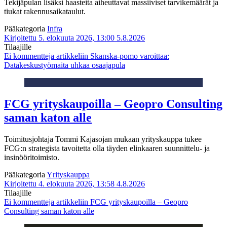
Tekijäpulan lisäksi haasteita aiheuttavat massiiviset tarvikemäärät ja
tiukat rakennusaikataulut.
Pääkategoria
Infra
Kirjoitettu 5. elokuuta 2026, 13:00
5.8.2026
Tilaajille
Ei kommentteja
artikkeliin Skanska-pomo varoittaa:
Datakeskustyömaita uhkaa osaajapula
FCG yrityskaupoilla – Geopro Consulting
saman katon alle
Toimitusjohtaja Tommi Kajasojan mukaan yrityskauppa tukee
FCG:n strategista tavoitetta olla täyden elinkaaren suunnittelu- ja
insinööritoimisto.
Pääkategoria
Yrityskauppa
Kirjoitettu 4. elokuuta 2026, 13:58
4.8.2026
Tilaajille
Ei kommentteja
artikkeliin FCG yrityskaupoilla – Geopro
Consulting saman katon alle