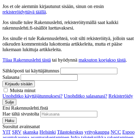
Jos et ole aiemmin kirjautunut sisään, sinun on ensin
rekisteröidyttävä täällä
.
Jos sinulle tulee Rakennuslehti, rekisteröitymällä saat kaikki
rakennuslehti.fi-sisällöt luettavaksesi.
Jos sinulle ei tule Rakennuslehteä, voit silti rekisteröityä, jolloin saat
oikeuden kommentoida lukottomia artikkeleita, mutta et pääse
lukemaan lukittuja artikkeleita.
Tilaa Rakennuslehti tästä
tai hyödynnä
maksuton koejakso tästä
.
Sähköposti tai käyttäjätunnus
Salasana
Kirjaudu sisään
Muista minut
Unohditko käyttäjätunnuksesi?
Unohditko salasanasi?
Rekisteröidy
Sulje
Etsi Rakennuslehti.fistä
Hae tältä sivustolta
Haku
Suositut avainsanat
YIT
SRV
skanska
Helsinki
Tilastokeskus
yrityskauppa
NCC
Espoo
asuntokauppa
asuntorakentaminen
Infra
talotekniikka
rakentaminen