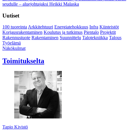
seudulle – aluejohtajaksi Heikki Malaska
Uutiset
100 tuoreinta
Arkkitehtuuri
Energiatehokkuus
Infra
Kiinteistöt
Korjausrakentaminen
Koulutus ja tutkimus
Pientalo
Projektit
Rakennustuote
Rakentaminen
Suunnittelu
Talotekniikka
Talous
Työelämä
Näkökulmat
Toimitukselta
Tapio Kivistö