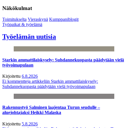
Näkökulmat
Toimitukselta
Vieraskynä
Kumppaniblogit
Työpaikat & työelämä
Työelämän uutisia
Starkin ammattilaiskysely: Suhdannekuopasta päädytään vielä
työvoimapulaan
Kirjoitettu
6.8.2026
Ei kommentteja
artikkeliin Starkin ammattilaiskysely:
Suhdannekuopasta päädytään vielä työvoimapulaan
Rakennustyö Salminen laajentaa Turun seudulle –
aluejohtajaksi Heikki Malaska
Kirjoitettu
5.8.2026