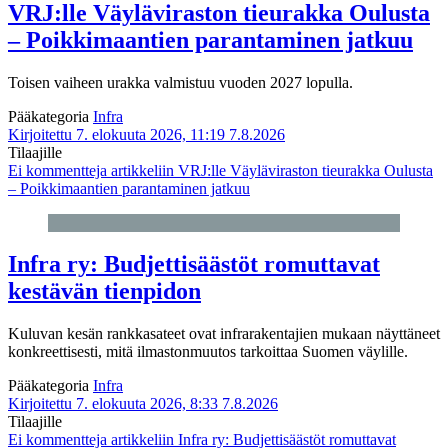
VRJ:lle Väyläviraston tieurakka Oulusta
– Poikkimaantien parantaminen jatkuu
Toisen vaiheen urakka valmistuu vuoden 2027 lopulla.
Pääkategoria
Infra
Kirjoitettu 7. elokuuta 2026, 11:19
7.8.2026
Tilaajille
Ei kommentteja
artikkeliin VRJ:lle Väyläviraston tieurakka Oulusta
– Poikkimaantien parantaminen jatkuu
Infra ry: Budjettisäästöt romuttavat
kestävän tienpidon
Kuluvan kesän rankkasateet ovat infrarakentajien mukaan näyttäneet
konkreettisesti, mitä ilmastonmuutos tarkoittaa Suomen väylille.
Pääkategoria
Infra
Kirjoitettu 7. elokuuta 2026, 8:33
7.8.2026
Tilaajille
Ei kommentteja
artikkeliin Infra ry: Budjettisäästöt romuttavat