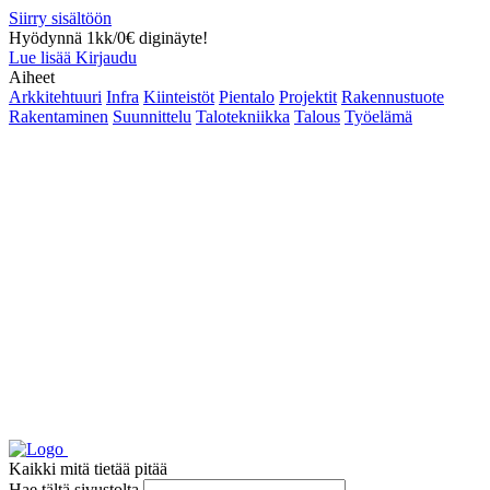
Siirry sisältöön
Hyödynnä 1kk/0€ diginäyte!
Lue lisää
Kirjaudu
Aiheet
Arkkitehtuuri
Infra
Kiinteistöt
Pientalo
Projektit
Rakennustuote
Rakentaminen
Suunnittelu
Talotekniikka
Talous
Työelämä
Kaikki mitä tietää pitää
Hae tältä sivustolta