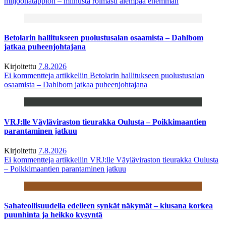
miljoonatappion – miinusta roimasti aiempaa enemmän
Betolarin hallitukseen puolustusalan osaamista – Dahlbom
jatkaa puheenjohtajana
Kirjoitettu
7.8.2026
Ei kommentteja
artikkeliin Betolarin hallitukseen puolustusalan
osaamista – Dahlbom jatkaa puheenjohtajana
VRJ:lle Väyläviraston tieurakka Oulusta – Poikkimaantien
parantaminen jatkuu
Kirjoitettu
7.8.2026
Ei kommentteja
artikkeliin VRJ:lle Väyläviraston tieurakka Oulusta
– Poikkimaantien parantaminen jatkuu
Sahateollisuudella edelleen synkät näkymät – kiusana korkea
puunhinta ja heikko kysyntä