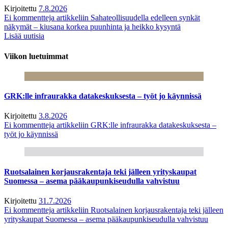
Kirjoitettu
7.8.2026
Ei kommentteja
artikkeliin Sahateollisuudella edelleen synkät
näkymät – kiusana korkea puunhinta ja heikko kysyntä
Lisää uutisia
Viikon luetuimmat
GRK:lle infraurakka datakeskuksesta – työt jo käynnissä
Kirjoitettu
3.8.2026
Ei kommentteja
artikkeliin GRK:lle infraurakka datakeskuksesta –
työt jo käynnissä
Ruotsalainen korjausrakentaja teki jälleen yrityskaupat
Suomessa – asema pääkaupunkiseudulla vahvistuu
Kirjoitettu
31.7.2026
Ei kommentteja
artikkeliin Ruotsalainen korjausrakentaja teki jälleen
yrityskaupat Suomessa – asema pääkaupunkiseudulla vahvistuu