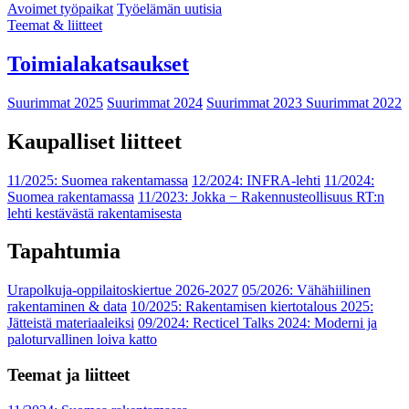
Avoimet työpaikat
Työelämän uutisia
Teemat & liitteet
Toimialakatsaukset
Suurimmat 2025
Suurimmat 2024
Suurimmat 2023
Suurimmat 2022
Kaupalliset liitteet
11/2025: Suomea rakentamassa
12/2024: INFRA-lehti
11/2024:
Suomea rakentamassa
11/2023: Jokka − Rakennusteollisuus RT:n
lehti kestävästä rakentamisesta
Tapahtumia
Urapolkuja-oppilaitoskiertue 2026-2027
05/2026: Vähähiilinen
rakentaminen & data
10/2025: Rakentamisen kiertotalous 2025:
Jätteistä materiaaleiksi
09/2024: Recticel Talks 2024: Moderni ja
paloturvallinen loiva katto
Teemat ja liitteet