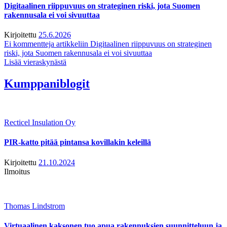
Digitaalinen riippuvuus on strateginen riski, jota Suomen
rakennusala ei voi sivuuttaa
Kirjoitettu
25.6.2026
Ei kommentteja
artikkeliin Digitaalinen riippuvuus on strateginen
riski, jota Suomen rakennusala ei voi sivuuttaa
Lisää vieraskynästä
Kumppaniblogit
Recticel Insulation Oy
PIR-katto pitää pintansa kovillakin keleillä
Kirjoitettu
21.10.2024
Ilmoitus
Thomas Lindstrom
Virtuaalinen kaksonen tuo apua rakennuksien suunnitteluun ja