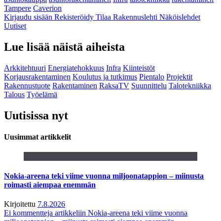
Tampere
Caverion
Kirjaudu sisään
Rekisteröidy
Tilaa Rakennuslehti
Näköislehdet
Uutiset
Lue lisää näistä aiheista
Arkkitehtuuri
Energiatehokkuus
Infra
Kiinteistöt
Korjausrakentaminen
Koulutus ja tutkimus
Pientalo
Projektit
Rakennustuote
Rakentaminen
RaksaTV
Suunnittelu
Talotekniikka
Talous
Työelämä
Uutisissa nyt
Uusimmat artikkelit
Nokia-areena teki viime vuonna miljoonatappion – miinusta
roimasti aiempaa enemmän
Kirjoitettu
7.8.2026
Ei kommentteja
artikkeliin Nokia-areena teki viime vuonna