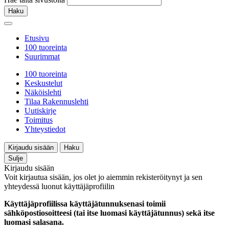
Haku
Etusivu
100 tuoreinta
Suurimmat
100 tuoreinta
Keskustelut
Näköislehti
Tilaa Rakennuslehti
Uutiskirje
Toimitus
Yhteystiedot
Kirjaudu sisään
Haku
Sulje
Kirjaudu sisään
Voit kirjautua sisään, jos olet jo aiemmin rekisteröitynyt ja sen
yhteydessä luonut käyttäjäprofiilin
Käyttäjäprofiilissa käyttäjätunnuksenasi toimii
sähköpostiosoitteesi (tai itse luomasi käyttäjätunnus) sekä itse
luomasi salasana.