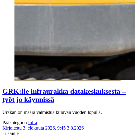
GRK:lle infraurakka datakeskuksesta –
työt jo käynnissä
Urakan on määrä valmistua kuluvan vuoden lopulla.
Pääkategoria
Infra
Kirjoitettu 3. elokuuta 2026, 9:45
3.8.2026
Tilaajille