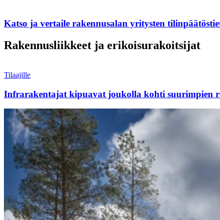
Katso ja vertaile rakennusalan yritysten tilinpäätöstie
Rakennusliikkeet ja erikoisurakoitsijat
Tilaajille
Infrarakentajat kipuavat joukolla kohti suurimpien 