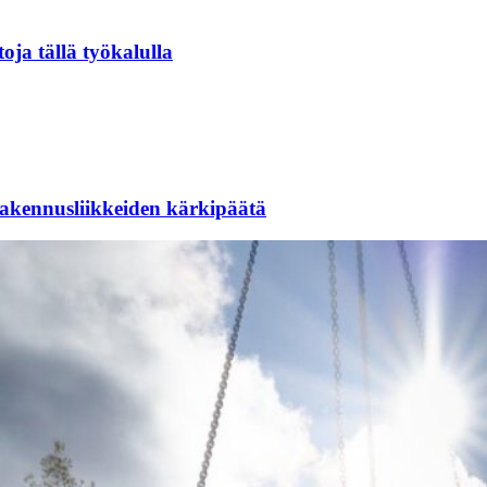
toja tällä työkalulla
rakennusliikkeiden kärkipäätä