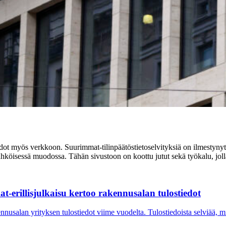
dot myös verkkoon. Suurimmat-tilinpäätöstietoselvityksiä on ilmestynyt
köisessä muodossa. Tähän sivustoon on koottu jutut sekä työkalu, jolla vo
-erillisjulkaisu kertoo rakennusalan tulostiedot
usalan yrityksen tulostiedot viime vuodelta. Tulostiedoista selviää, mi