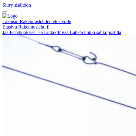
Siirry sisältöön
Takaisin Rakennuslehden etusivulle
Etusivu
Rakennuslehti.fi
Jaa Facebookissa
Jaa LinkedInissä
Lähetä linkki sähköpostilla