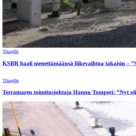
Tilaajille
KSBR haali menettämäänsä liikevaihtoa takaisin – ”
Tilaajille
Terramaren toimitusjohtaja Hannu Tomperi: ”Nyt ol