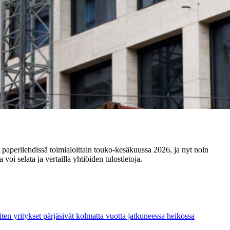
 paperilehdissä toimialoittain touko-kesäkuussa 2026, ja nyt noin
i selata ja vertailla yhtiöiden tulostietoja.
ten yritykset pärjäsivät kolmatta vuotta jatkuneessa heikossa