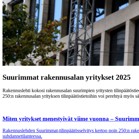
Suurimmat rakennusalan yritykset 2025
Rakennuslehti kokosi rakennusalan suurimpien yritysten tilinpäätöstie
250:n rakennusalan yrityksen tilinpäätöstietoihin voi perehtyä myös säh
Miten yritykset menestyivät viime vuonna – Suurimmat
Rakennuslehden Suurimmat-tilinpäätösselvitys kertoo noin 250:n rakenn
suhdannetilanteessa.