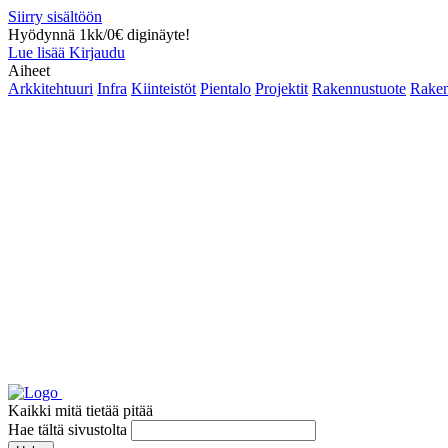
Siirry sisältöön
Hyödynnä 1kk/0€ diginäyte!
Lue lisää
Kirjaudu
Aiheet
Arkkitehtuuri
Infra
Kiinteistöt
Pientalo
Projektit
Rakennustuote
Raken
Kaikki mitä tietää pitää
Hae tältä sivustolta