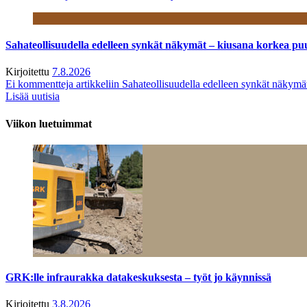
Sahateollisuudella edelleen synkät näkymät – kiusana korkea pu
Kirjoitettu
7.8.2026
Ei kommentteja
artikkeliin Sahateollisuudella edelleen synkät näkym
Lisää uutisia
Viikon luetuimmat
GRK:lle infraurakka datakeskuksesta – työt jo käynnissä
Kirjoitettu
3.8.2026