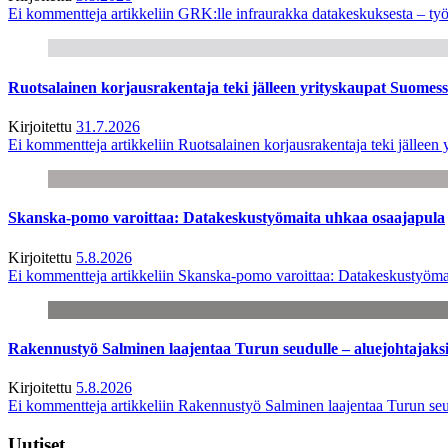
Ei kommentteja
artikkeliin GRK:lle infraurakka datakeskuksesta – työ
Ruotsalainen korjausrakentaja teki jälleen yrityskaupat Suome
Kirjoitettu
31.7.2026
Ei kommentteja
artikkeliin Ruotsalainen korjausrakentaja teki jälle
Skanska-pomo varoittaa: Datakeskustyömaita uhkaa osaajapula
Kirjoitettu
5.8.2026
Ei kommentteja
artikkeliin Skanska-pomo varoittaa: Datakeskustyöma
Rakennustyö Salminen laajentaa Turun seudulle – aluejohtajaks
Kirjoitettu
5.8.2026
Ei kommentteja
artikkeliin Rakennustyö Salminen laajentaa Turun seu
Uutiset