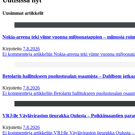
Uusimmat artikkelit
Nokia-areena teki viime vuonna miljoonatappion – miinusta ro
Kirjoitettu
7.8.2026
Ei kommentteja
artikkeliin Nokia-areena teki viime vuonna miljoona
Betolarin hallitukseen puolustusalan osaamista – Dahlbom jatk
Kirjoitettu
7.8.2026
Ei kommentteja
artikkeliin Betolarin hallitukseen puolustusalan osa
VRJ:lle Väyläviraston tieurakka Oulusta – Poikkimaantien par
Kirjoitettu
7.8.2026
Ei kommentteja
artikkeliin VRJ:lle Väyläviraston tieurakka Oulusta 