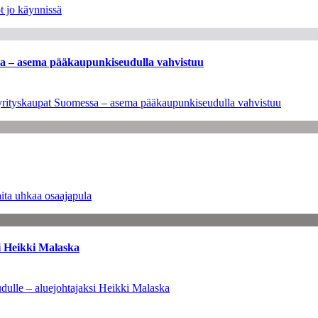
t jo käynnissä
ssa – asema pääkaupunkiseudulla vahvistuu
en yrityskaupat Suomessa – asema pääkaupunkiseudulla vahvistuu
ita uhkaa osaajapula
i Heikki Malaska
dulle – aluejohtajaksi Heikki Malaska