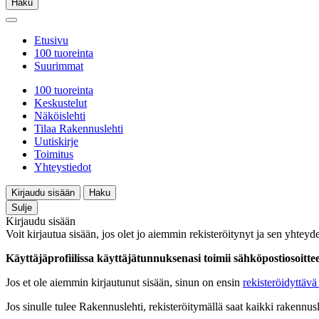
Haku
Etusivu
100 tuoreinta
Suurimmat
100 tuoreinta
Keskustelut
Näköislehti
Tilaa Rakennuslehti
Uutiskirje
Toimitus
Yhteystiedot
Kirjaudu sisään
Haku
Sulje
Kirjaudu sisään
Voit kirjautua sisään, jos olet jo aiemmin rekisteröitynyt ja sen yhteyde
Käyttäjäprofiilissa käyttäjätunnuksenasi toimii sähköpostiosoittees
Jos et ole aiemmin kirjautunut sisään, sinun on ensin
rekisteröidyttävä 
Jos sinulle tulee Rakennuslehti, rekisteröitymällä saat kaikki rakennusle