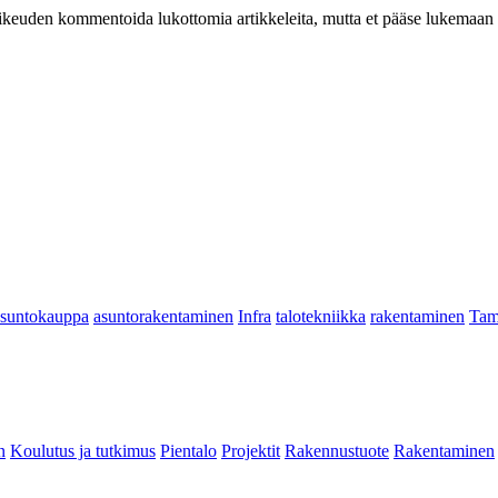
at oikeuden kommentoida lukottomia artikkeleita, mutta et pääse lukemaan l
asuntokauppa
asuntorakentaminen
Infra
talotekniikka
rakentaminen
Tam
n
Koulutus ja tutkimus
Pientalo
Projektit
Rakennustuote
Rakentaminen