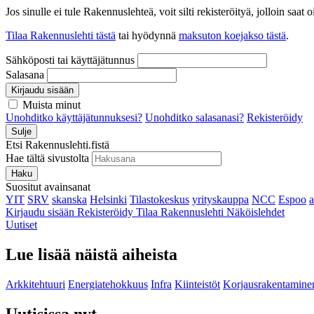
Jos sinulle ei tule Rakennuslehteä, voit silti rekisteröityä, jolloin sa
Tilaa Rakennuslehti tästä
tai hyödynnä
maksuton koejakso tästä
.
Sähköposti tai käyttäjätunnus
Salasana
Kirjaudu sisään
Muista minut
Unohditko käyttäjätunnuksesi?
Unohditko salasanasi?
Rekisteröidy
Sulje
Etsi Rakennuslehti.fistä
Hae tältä sivustolta
Haku
Suositut avainsanat
YIT
SRV
skanska
Helsinki
Tilastokeskus
yrityskauppa
NCC
Espoo
Kirjaudu sisään
Rekisteröidy
Tilaa Rakennuslehti
Näköislehdet
Uutiset
Lue lisää näistä aiheista
Arkkitehtuuri
Energiatehokkuus
Infra
Kiinteistöt
Korjausrakentamine
Uutisissa nyt