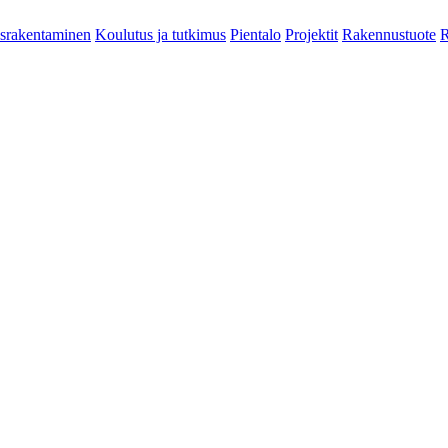
srakentaminen
Koulutus ja tutkimus
Pientalo
Projektit
Rakennustuote
R