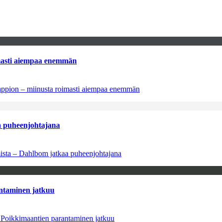
imasti aiempaa enemmän
tappion – miinusta roimasti aiempaa enemmän
aa puheenjohtajana
amista – Dahlbom jatkaa puheenjohtajana
antaminen jatkuu
– Poikkimaantien parantaminen jatkuu