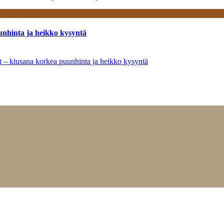
unhinta ja heikko kysyntä
ät – kiusana korkea puunhinta ja heikko kysyntä