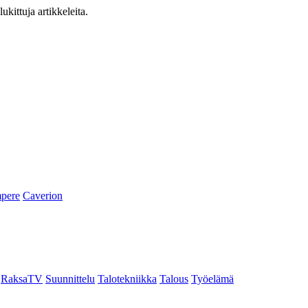
ukittuja artikkeleita.
pere
Caverion
RaksaTV
Suunnittelu
Talotekniikka
Talous
Työelämä