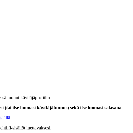
ssä luonut käyttäjäprofiilin
i (tai itse luomasi käyttäjätunnus) sekä itse luomasi salasana.
täällä
.
hti.fi-sisällöt luettavaksesi.