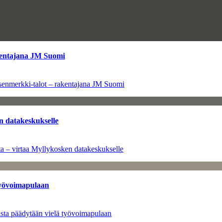
kentajana JM Suomi
senmerkki-talot – rakentajana JM Suomi
n datakeskukselle
a – virtaa Myllykosken datakeskukselle
työvoimapulaan
asta päädytään vielä työvoimapulaan