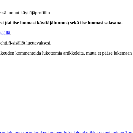
ssä luonut käyttäjäprofiilin
i (tai itse luomasi käyttäjätunnus) sekä itse luomasi salasana.
täällä
.
hti.fi-sisällöt luettavaksesi.
at oikeuden kommentoida lukottomia artikkeleita, mutta et pääse lukemaan l
asuntokauppa
asuntorakentaminen
Infra
talotekniikka
rakentaminen
Tam