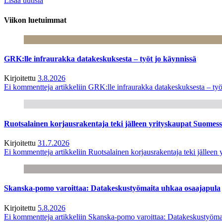
Lisää uutisia
Viikon luetuimmat
GRK:lle infraurakka datakeskuksesta – työt jo käynnissä
Kirjoitettu
3.8.2026
Ei kommentteja
artikkeliin GRK:lle infraurakka datakeskuksesta – työ
Ruotsalainen korjausrakentaja teki jälleen yrityskaupat Suome
Kirjoitettu
31.7.2026
Ei kommentteja
artikkeliin Ruotsalainen korjausrakentaja teki jälle
Skanska-pomo varoittaa: Datakeskustyömaita uhkaa osaajapula
Kirjoitettu
5.8.2026
Ei kommentteja
artikkeliin Skanska-pomo varoittaa: Datakeskustyöma