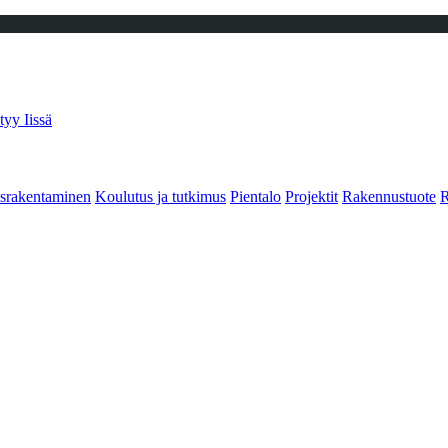
tyy Iissä
srakentaminen
Koulutus ja tutkimus
Pientalo
Projektit
Rakennustuote
R