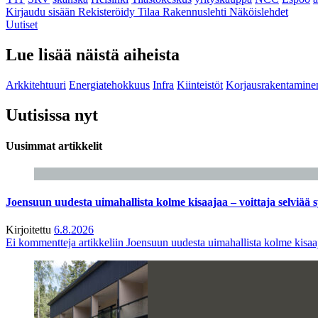
Kirjaudu sisään
Rekisteröidy
Tilaa Rakennuslehti
Näköislehdet
Uutiset
Lue lisää näistä aiheista
Arkkitehtuuri
Energiatehokkuus
Infra
Kiinteistöt
Korjausrakentamine
Uutisissa nyt
Uusimmat artikkelit
Joensuun uudesta uimahallista kolme kisaajaa – voittaja selviää s
Kirjoitettu
6.8.2026
Ei kommentteja
artikkeliin Joensuun uudesta uimahallista kolme kisaaj