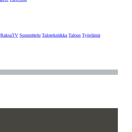
RaksaTV
Suunnittelu
Talotekniikka
Talous
Työelämä