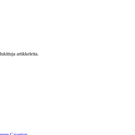
ukittuja artikkeleita.
pere
Caverion