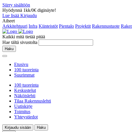
Siirry sisältöön
Hyödynnä 1kk/0€ diginäyte!
Lue lisää
Kirjaudu
Aiheet
Arkkitehtuuri
Infra
Kiinteistöt
Pientalo
Projektit
Rakennustuote
Raken
Kaikki mitä tietää pitää
Hae tältä sivustolta
Haku
Etusivu
100 tuoreinta
Suurimmat
100 tuoreinta
Keskustelut
Näköislehti
Tilaa Rakennuslehti
Uutiskirje
Toimitus
Yhteystiedot
Kirjaudu sisään
Haku