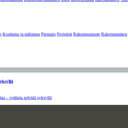
n
Koulutus ja tutkimus
Pientalo
Projektit
Rakennustuote
Rakentaminen
yksyllä
aa – voittaja selviää syksyllä