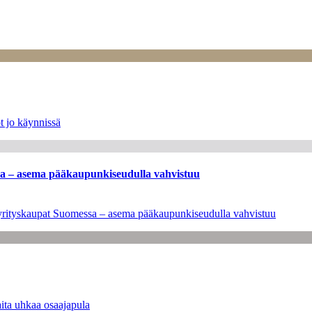
t jo käynnissä
ssa – asema pääkaupunkiseudulla vahvistuu
en yrityskaupat Suomessa – asema pääkaupunkiseudulla vahvistuu
ita uhkaa osaajapula