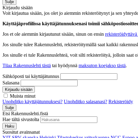
Sulje
Kirjaudu sisään
Voit kirjautua sisään, jos olet jo aiemmin rekisteröitynyt ja sen yhteyde
Käyttäjäprofiilissa käyttäjätunnuksenasi toimii sähköpostiosoittees
Jos et ole aiemmin kirjautunut sisään, sinun on ensin
rekisteröidyttävä 
Jos sinulle tulee Rakennuslehti, rekisteröitymällä saat kaikki rakennusle
Jos sinulle ei tule Rakennuslehteä, voit silti rekisteröityä, jolloin sa
Tilaa Rakennuslehti tästä
tai hyödynnä
maksuton koejakso tästä
.
Sähköposti tai käyttäjätunnus
Salasana
Kirjaudu sisään
Muista minut
Unohditko käyttäjätunnuksesi?
Unohditko salasanasi?
Rekisteröidy
Sulje
Etsi Rakennuslehti.fistä
Hae tältä sivustolta
Haku
Suositut avainsanat
YIT
SRV
skanska
Helsinki
Tilastokeskus
yrityskauppa
NCC
Espoo