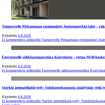
Tampereelle Pirkanmaan ensimmäiset Joutsenmerkki-talot – ra
Kirjoitettu
6.8.2026
Ei kommentteja
artikkeliin Tampereelle Pirkanmaan ensimmäiset Jout
Enersenselle sähköasemaurakka Kouvolasta – virtaa Myllykoske
Kirjoitettu
6.8.2026
Ei kommentteja
artikkeliin Enersenselle sähköasemaurakka Kouvolast
Starkin ammattilaiskysely: Suhdannekuopasta päädytään vielä 
Kirjoitettu
6.8.2026
Ei kommentteja
artikkeliin Starkin ammattilaiskysely: Suhdannekuop