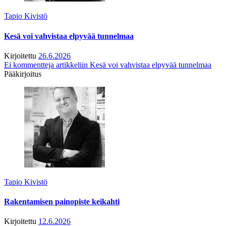
Tapio Kivistö
Kesä voi vahvistaa elpyvää tunnelmaa
Kirjoitettu
26.6.2026
Ei kommentteja
artikkeliin Kesä voi vahvistaa elpyvää tunnelmaa
Pääkirjoitus
Tapio Kivistö
Rakentamisen painopiste keikahti
Kirjoitettu
12.6.2026