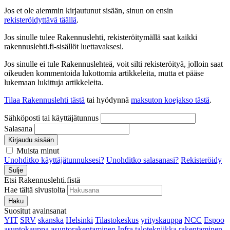
Jos et ole aiemmin kirjautunut sisään, sinun on ensin
rekisteröidyttävä täällä
.
Jos sinulle tulee Rakennuslehti, rekisteröitymällä saat kaikki
rakennuslehti.fi-sisällöt luettavaksesi.
Jos sinulle ei tule Rakennuslehteä, voit silti rekisteröityä, jolloin saat
oikeuden kommentoida lukottomia artikkeleita, mutta et pääse
lukemaan lukittuja artikkeleita.
Tilaa Rakennuslehti tästä
tai hyödynnä
maksuton koejakso tästä
.
Sähköposti tai käyttäjätunnus
Salasana
Kirjaudu sisään
Muista minut
Unohditko käyttäjätunnuksesi?
Unohditko salasanasi?
Rekisteröidy
Sulje
Etsi Rakennuslehti.fistä
Hae tältä sivustolta
Haku
Suositut avainsanat
YIT
SRV
skanska
Helsinki
Tilastokeskus
yrityskauppa
NCC
Espoo
asuntokauppa
asuntorakentaminen
Infra
talotekniikka
rakentaminen