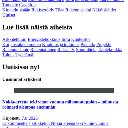
Tampere
Caverion
Kirjaudu sisään
Rekisteröidy
Tilaa Rakennuslehti
Näköislehdet
Uutiset
Lue lisää näistä aiheista
Arkkitehtuuri
Energiatehokkuus
Infra
Kiinteistöt
Korjausrakentaminen
Koulutus ja tutkimus
Pientalo
Projektit
Rakennustuote
Rakentaminen
RaksaTV
Suunnittelu
Talotekniikka
Talous
Työelämä
Uutisissa nyt
Uusimmat artikkelit
Nokia-areena teki viime vuonna miljoonatappion – miinusta
roimasti aiempaa enemmän
Kirjoitettu
7.8.2026
Ei kommentteja
artikkeliin Nokia-areena teki viime vuonna