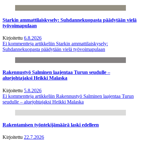
Starkin ammattilaiskysely: Suhdannekuopasta päädytään vielä
työvoimapulaan
Kirjoitettu
6.8.2026
Ei kommentteja
artikkeliin Starkin ammattilaiskysely:
Suhdannekuopasta päädytään vielä työvoimapulaan
Rakennustyö Salminen laajentaa Turun seudulle –
aluejohtajaksi Heikki Malaska
Kirjoitettu
5.8.2026
Ei kommentteja
artikkeliin Rakennustyö Salminen laajentaa Turun
seudulle – aluejohtajaksi Heikki Malaska
Rakentamisen työntekijämäärä laski edelleen
Kirjoitettu
22.7.2026