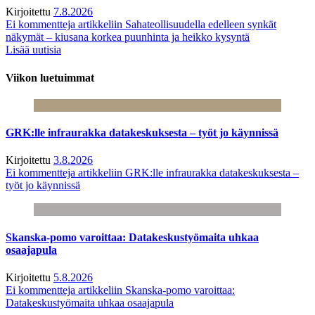
Kirjoitettu
7.8.2026
Ei kommentteja
artikkeliin Sahateollisuudella edelleen synkät
näkymät – kiusana korkea puunhinta ja heikko kysyntä
Lisää uutisia
Viikon luetuimmat
GRK:lle infraurakka datakeskuksesta – työt jo käynnissä
Kirjoitettu
3.8.2026
Ei kommentteja
artikkeliin GRK:lle infraurakka datakeskuksesta –
työt jo käynnissä
Skanska-pomo varoittaa: Datakeskustyömaita uhkaa
osaajapula
Kirjoitettu
5.8.2026
Ei kommentteja
artikkeliin Skanska-pomo varoittaa:
Datakeskustyömaita uhkaa osaajapula