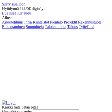
Siirry sisältöön
Hyödynnä 1kk/0€ diginäyte!
Lue lisää
Kirjaudu
Aiheet
Arkkitehtuuri
Infra
Kiinteistöt
Pientalo
Projektit
Rakennustuote
Rakentaminen
Suunnittelu
Talotekniikka
Talous
Työelämä
Kaikki mitä tietää pitää
Hae tältä sivustolta