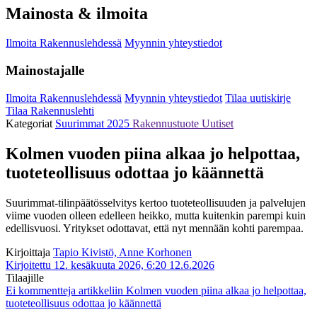
Mainosta & ilmoita
Ilmoita Rakennuslehdessä
Myynnin yhteystiedot
Mainostajalle
Ilmoita Rakennuslehdessä
Myynnin yhteystiedot
Tilaa uutiskirje
Tilaa Rakennuslehti
Kategoriat
Suurimmat 2025
Rakennustuote
Uutiset
Kolmen vuoden piina alkaa jo helpottaa,
tuoteteollisuus odottaa jo käännettä
Suurimmat-tilinpäätösselvitys kertoo tuoteteollisuuden ja palvelujen
viime vuoden olleen edelleen heikko, mutta kuitenkin parempi kuin
edellisvuosi. Yritykset odottavat, että nyt mennään kohti parempaa.
Kirjoittaja
Tapio Kivistö, Anne Korhonen
Kirjoitettu 12. kesäkuuta 2026, 6:20
12.6.2026
Tilaajille
Ei kommentteja
artikkeliin Kolmen vuoden piina alkaa jo helpottaa,
tuoteteollisuus odottaa jo käännettä