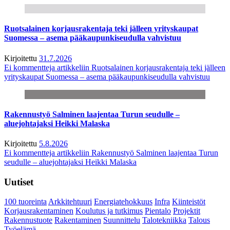
Ruotsalainen korjausrakentaja teki jälleen yrityskaupat
Suomessa – asema pääkaupunkiseudulla vahvistuu
Kirjoitettu
31.7.2026
Ei kommentteja
artikkeliin Ruotsalainen korjausrakentaja teki jälleen
yrityskaupat Suomessa – asema pääkaupunkiseudulla vahvistuu
Rakennustyö Salminen laajentaa Turun seudulle –
aluejohtajaksi Heikki Malaska
Kirjoitettu
5.8.2026
Ei kommentteja
artikkeliin Rakennustyö Salminen laajentaa Turun
seudulle – aluejohtajaksi Heikki Malaska
Uutiset
100 tuoreinta
Arkkitehtuuri
Energiatehokkuus
Infra
Kiinteistöt
Korjausrakentaminen
Koulutus ja tutkimus
Pientalo
Projektit
Rakennustuote
Rakentaminen
Suunnittelu
Talotekniikka
Talous
Työelämä