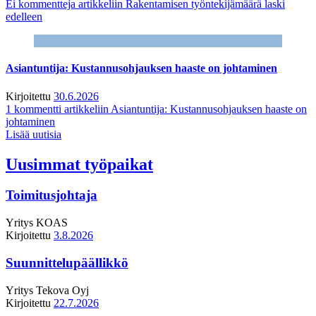
Ei kommentteja
artikkeliin Rakentamisen työntekijämäärä laski
edelleen
Asiantuntija: Kustannusohjauksen haaste on johtaminen
Kirjoitettu
30.6.2026
1 kommentti
artikkeliin Asiantuntija: Kustannusohjauksen haaste on
johtaminen
Lisää uutisia
Uusimmat työpaikat
Toimitusjohtaja
Yritys
KOAS
Kirjoitettu
3.8.2026
Suunnittelupäällikkö
Yritys
Tekova Oyj
Kirjoitettu
22.7.2026