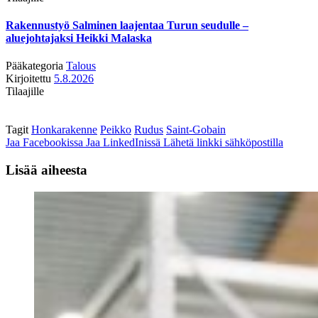
Rakennustyö Salminen laajentaa Turun seudulle –
aluejohtajaksi Heikki Malaska
Pääkategoria
Talous
Kirjoitettu
5.8.2026
Tilaajille
Tagit
Honkarakenne
Peikko
Rudus
Saint-Gobain
Jaa Facebookissa
Jaa LinkedInissä
Lähetä linkki sähköpostilla
Lisää aiheesta