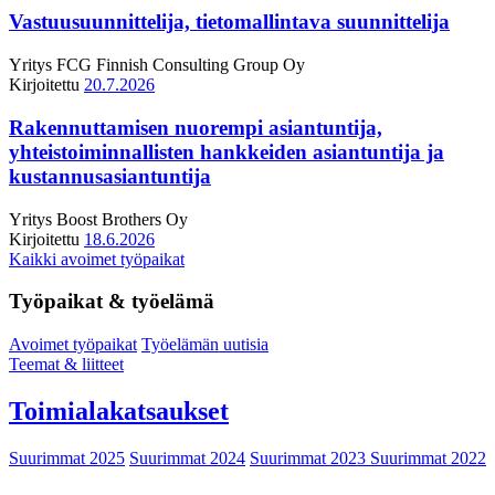
Vastuusuunnittelija, tietomallintava suunnittelija
Yritys
FCG Finnish Consulting Group Oy
Kirjoitettu
20.7.2026
Rakennuttamisen nuorempi asiantuntija,
yhteistoiminnallisten hankkeiden asiantuntija ja
kustannusasiantuntija
Yritys
Boost Brothers Oy
Kirjoitettu
18.6.2026
Kaikki avoimet työpaikat
Työpaikat & työelämä
Avoimet työpaikat
Työelämän uutisia
Teemat & liitteet
Toimialakatsaukset
Suurimmat 2025
Suurimmat 2024
Suurimmat 2023
Suurimmat 2022