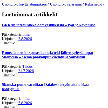
Unohditko käyttäjätunnuksesi?
Unohditko salasanasi?
Rekisteröidy
Luetuimmat artikkelit
GRK:lle infraurakka datakeskuksesta – työt jo käynnissä
Pääkategoria
Infra
Kirjoitettu
3.8.2026
Tilaajille
Ruotsalainen korjausrakentaja teki jälleen yrityskaupat
Suomessa – asema pääkaupunkiseudulla vahvistuu
Pääkategoria
Talous
Kirjoitettu
31.7.2026
Tilaajille
Skanska-pomo varoittaa: Datakeskustyömaita uhkaa
osaajapula
Pääkategoria
Infra
Kirjoitettu
5.8.2026
Tilaajille