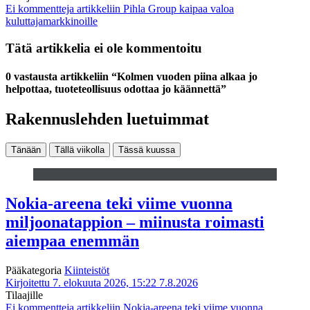
Ei kommentteja
artikkeliin Pihla Group kaipaa valoa
kuluttajamarkkinoille
Tätä artikkelia ei ole kommentoitu
0 vastausta artikkeliin “Kolmen vuoden piina alkaa jo
helpottaa, tuoteteollisuus odottaa jo käännettä”
Rakennuslehden luetuimmat
Tänään
Tällä viikolla
Tässä kuussa
Nokia-areena teki viime vuonna
miljoonatappion – miinusta roimasti
aiempaa enemmän
Pääkategoria
Kiinteistöt
Kirjoitettu 7. elokuuta 2026, 15:22
7.8.2026
Tilaajille
Ei kommentteja
artikkeliin Nokia-areena teki viime vuonna