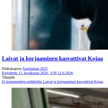
Laivat ja korjaaminen kasvattivat Kojaa
Pääkategoria
Suurimmat 2025
Kirjoitettu 12. kesäkuuta 2026, 3:56
12.6.2026
Tilaajille
Ei kommentteja
artikkeliin Laivat ja korjaaminen kasvattivat Kojaa