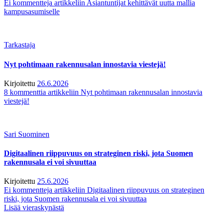
Ei kommentteja
artikkeliin Asiantuntijat kehittävät uutta mallia
kampusasumiselle
Tarkastaja
Nyt pohtimaan rakennusalan innostavia viestejä!
Kirjoitettu
26.6.2026
8 kommenttia
artikkeliin Nyt pohtimaan rakennusalan innostavia
viestejä!
Sari Suominen
Digitaalinen riippuvuus on strateginen riski, jota Suomen
rakennusala ei voi sivuuttaa
Kirjoitettu
25.6.2026
Ei kommentteja
artikkeliin Digitaalinen riippuvuus on strateginen
riski, jota Suomen rakennusala ei voi sivuuttaa
Lisää vieraskynästä