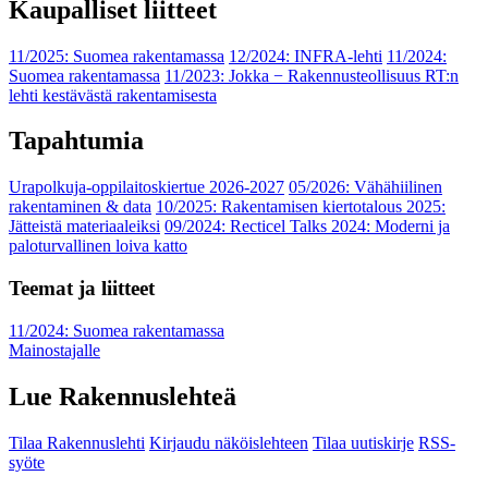
Kaupalliset liitteet
11/2025: Suomea rakentamassa
12/2024: INFRA-lehti
11/2024:
Suomea rakentamassa
11/2023: Jokka − Rakennusteollisuus RT:n
lehti kestävästä rakentamisesta
Tapahtumia
Urapolkuja-oppilaitoskiertue 2026-2027
05/2026: Vähähiilinen
rakentaminen & data
10/2025: Rakentamisen kiertotalous 2025:
Jätteistä materiaaleiksi
09/2024: Recticel Talks 2024: Moderni ja
paloturvallinen loiva katto
Teemat ja liitteet
11/2024: Suomea rakentamassa
Mainostajalle
Lue Rakennuslehteä
Tilaa Rakennuslehti
Kirjaudu näköislehteen
Tilaa uutiskirje
RSS-
syöte