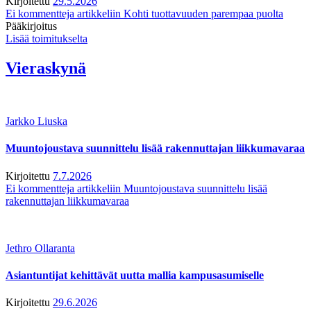
Kirjoitettu
29.5.2026
Ei kommentteja
artikkeliin Kohti tuottavuuden parempaa puolta
Pääkirjoitus
Lisää toimitukselta
Vieraskynä
Jarkko Liuska
Muuntojoustava suunnittelu lisää rakennuttajan liikkumavaraa
Kirjoitettu
7.7.2026
Ei kommentteja
artikkeliin Muuntojoustava suunnittelu lisää
rakennuttajan liikkumavaraa
Jethro Ollaranta
Asiantuntijat kehittävät uutta mallia kampusasumiselle
Kirjoitettu
29.6.2026