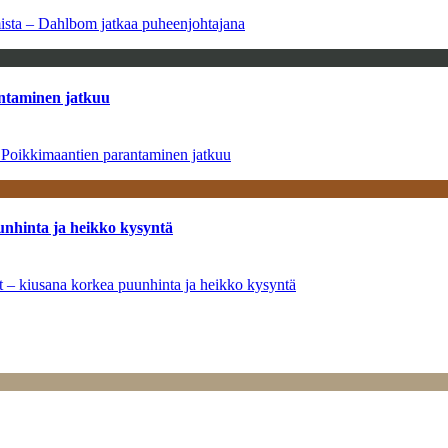
amista – Dahlbom jatkaa puheenjohtajana
antaminen jatkuu
– Poikkimaantien parantaminen jatkuu
unhinta ja heikko kysyntä
ät – kiusana korkea puunhinta ja heikko kysyntä