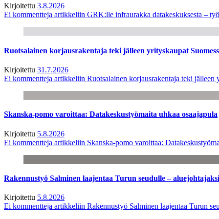
Kirjoitettu
3.8.2026
Ei kommentteja
artikkeliin GRK:lle infraurakka datakeskuksesta – työ
Ruotsalainen korjausrakentaja teki jälleen yrityskaupat Suome
Kirjoitettu
31.7.2026
Ei kommentteja
artikkeliin Ruotsalainen korjausrakentaja teki jälle
Skanska-pomo varoittaa: Datakeskustyömaita uhkaa osaajapula
Kirjoitettu
5.8.2026
Ei kommentteja
artikkeliin Skanska-pomo varoittaa: Datakeskustyöma
Rakennustyö Salminen laajentaa Turun seudulle – aluejohtajaks
Kirjoitettu
5.8.2026
Ei kommentteja
artikkeliin Rakennustyö Salminen laajentaa Turun seu