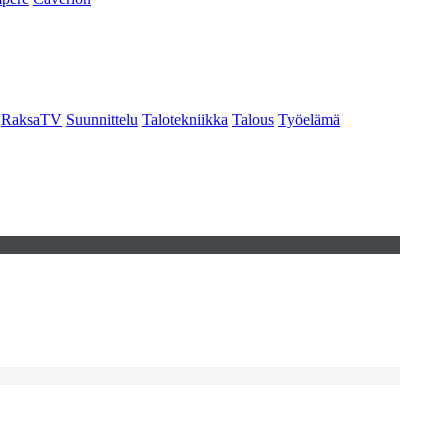
RaksaTV
Suunnittelu
Talotekniikka
Talous
Työelämä