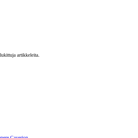
ukittuja artikkeleita.
pere
Caverion