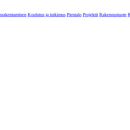
srakentaminen
Koulutus ja tutkimus
Pientalo
Projektit
Rakennustuote
R