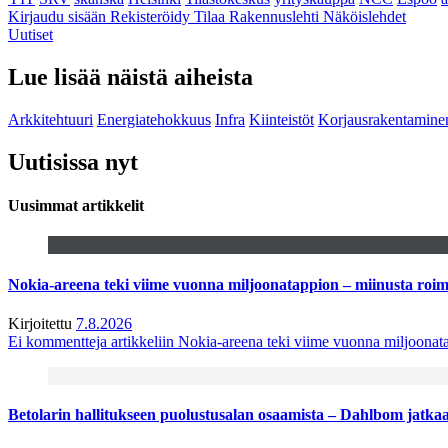
Kirjaudu sisään
Rekisteröidy
Tilaa Rakennuslehti
Näköislehdet
Uutiset
Lue lisää näistä aiheista
Arkkitehtuuri
Energiatehokkuus
Infra
Kiinteistöt
Korjausrakentamine
Uutisissa nyt
Uusimmat artikkelit
Nokia-areena teki viime vuonna miljoonatappion – miinusta ro
Kirjoitettu
7.8.2026
Ei kommentteja
artikkeliin Nokia-areena teki viime vuonna miljoona
Betolarin hallitukseen puolustusalan osaamista – Dahlbom jatk