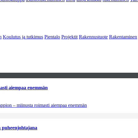
n
Koulutus ja tutkimus
Pientalo
Projektit
Rakennustuote
Rakentaminen
imasti aiempaa enemmän
tappion – miinusta roimasti aiempaa enemmän
aa puheenjohtajana