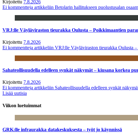
Kirjoitettu
7.8.2026
Ei kommentteja
artikkeliin Betolarin hallitukseen puolustusalan osa
VRJ:lle Väyläviraston tieurakka Oulusta – Poikkimaantien par
Kirjoitettu
7.8.2026
Ei kommentteja
artikkeliin VRJ:lle Väyläviraston tieurakka Oulusta 
Sahateollisuudella edelleen synkät näkymät – kiusana korkea pu
Kirjoitettu
7.8.2026
Ei kommentteja
artikkeliin Sahateollisuudella edelleen synkät näkym
Lisää uutisia
Viikon luetuimmat
GRK:lle infraurakka datakeskuksesta – työt jo käynnissä