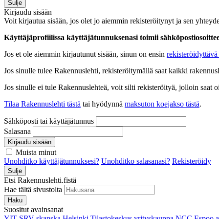
Sulje
Kirjaudu sisään
Voit kirjautua sisään, jos olet jo aiemmin rekisteröitynyt ja sen yhteyde
Käyttäjäprofiilissa käyttäjätunnuksenasi toimii sähköpostiosoittees
Jos et ole aiemmin kirjautunut sisään, sinun on ensin
rekisteröidyttävä 
Jos sinulle tulee Rakennuslehti, rekisteröitymällä saat kaikki rakennusle
Jos sinulle ei tule Rakennuslehteä, voit silti rekisteröityä, jolloin sa
Tilaa Rakennuslehti tästä
tai hyödynnä
maksuton koejakso tästä
.
Sähköposti tai käyttäjätunnus
Salasana
Kirjaudu sisään
Muista minut
Unohditko käyttäjätunnuksesi?
Unohditko salasanasi?
Rekisteröidy
Sulje
Etsi Rakennuslehti.fistä
Hae tältä sivustolta
Haku
Suositut avainsanat
YIT
SRV
skanska
Helsinki
Tilastokeskus
yrityskauppa
NCC
Espoo