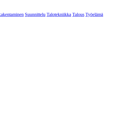
akentaminen
Suunnittelu
Talotekniikka
Talous
Työelämä