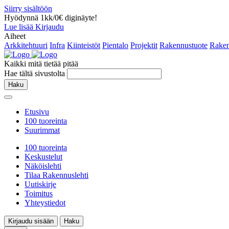
Siirry sisältöön
Hyödynnä 1kk/0€ diginäyte!
Lue lisää
Kirjaudu
Aiheet
Arkkitehtuuri
Infra
Kiinteistöt
Pientalo
Projektit
Rakennustuote
Raken
Kaikki mitä tietää pitää
Hae tältä sivustolta
Haku
Etusivu
100 tuoreinta
Suurimmat
100 tuoreinta
Keskustelut
Näköislehti
Tilaa Rakennuslehti
Uutiskirje
Toimitus
Yhteystiedot
Kirjaudu sisään
Haku