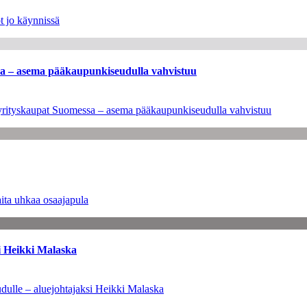
t jo käynnissä
ssa – asema pääkaupunkiseudulla vahvistuu
en yrityskaupat Suomessa – asema pääkaupunkiseudulla vahvistuu
ita uhkaa osaajapula
i Heikki Malaska
dulle – aluejohtajaksi Heikki Malaska