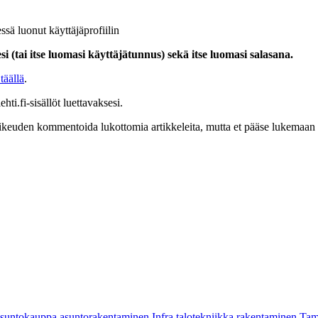
ssä luonut käyttäjäprofiilin
i (tai itse luomasi käyttäjätunnus) sekä itse luomasi salasana.
täällä
.
hti.fi-sisällöt luettavaksesi.
at oikeuden kommentoida lukottomia artikkeleita, mutta et pääse lukemaan l
asuntokauppa
asuntorakentaminen
Infra
talotekniikka
rakentaminen
Tam