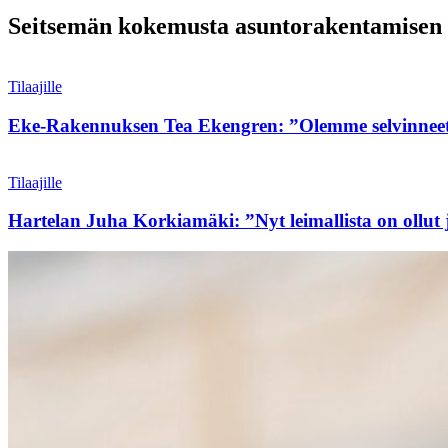
Seitsemän kokemusta asuntorakentamisen 
Tilaajille
Eke-Rakennuksen Tea Ekengren: ”Olemme selvinneet k
Tilaajille
Hartelan Juha Korkiamäki: ”Nyt leimallista on ollut 