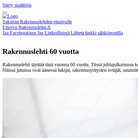
Siirry sisältöön
Takaisin Rakennuslehden etusivulle
Etusivu
Rakennuslehti.fi
Jaa Facebookissa
Jaa LinkedInissä
Lähetä linkki sähköpostilla
Rakennuslehti 60 vuotta
Rakennuslehti täyttää tänä vuonna 60 vuotta. Tässä juhlajulkaisussa k
Näissä jutuissa ovat äänessä lukijat, rakennusyritysten vetäjät, suunni