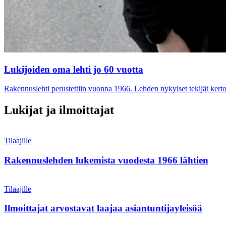
Lukijoiden oma lehti jo 60 vuotta
Rakennuslehti perustettiin vuonna 1966. Lehden nykyiset tekijät kertov
Lukijat ja ilmoittajat
Tilaajille
Rakennuslehden lukemista vuodesta 1966 lähtien
Tilaajille
Ilmoittajat arvostavat laajaa asiantuntijayleisöä