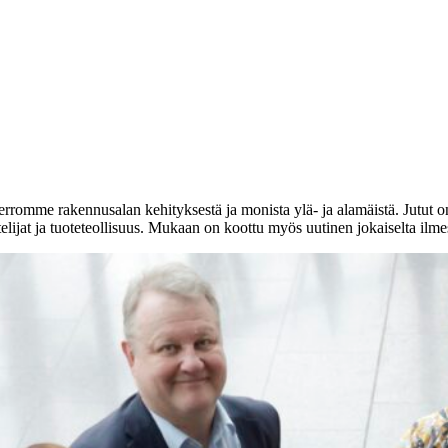
erromme rakennusalan kehityksestä ja monista ylä- ja alamäistä. Jutut o
ttelijat ja tuoteteollisuus. Mukaan on koottu myös uutinen jokaiselta ilm