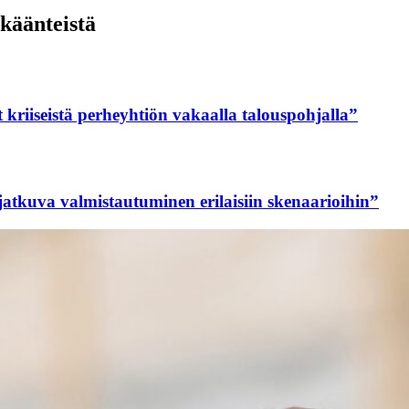
käänteistä
riiseistä perheyhtiön vakaalla talouspohjalla”
jatkuva valmistautuminen erilaisiin skenaarioihin”