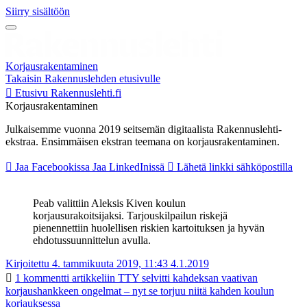
Siirry sisältöön
Korjausrakentaminen
Takaisin Rakennuslehden etusivulle
Etusivu
Rakennuslehti.fi
Korjausrakentaminen
Julkaisemme vuonna 2019 seitsemän digitaalista Rakennuslehti-
ekstraa. Ensimmäisen ekstran teemana on korjausrakentaminen.
Jaa Facebookissa
Jaa LinkedInissä
Lähetä linkki sähköpostilla
Peab valittiin Aleksis Kiven koulun
korjausurakoitsijaksi. Tarjouskilpailun riskejä
pienennettiin huolellisen riskien kartoituksen ja hyvän
ehdotussuunnittelun avulla.
Kirjoitettu 4. tammikuuta 2019, 11:43
4.1.2019
1 kommentti
artikkeliin TTY selvitti kahdeksan vaativan
korjaushankkeen ongelmat – nyt se torjuu niitä kahden koulun
korjauksessa