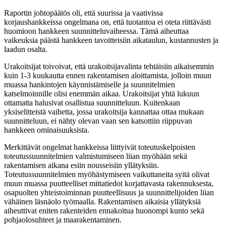
Raportin johtopäätös oli, että suurissa ja vaativissa
korjaushankkeissa ongelmana on, että tuotantoa ei oteta riittävästi
huomioon hankkeen suunnitteluvaiheessa. Tämä aiheuttaa
vaikeuksia päästä hankkeen tavoitteisiin aikataulun, kustannusten ja
laadun osalta.
Urakoitsijat toivoivat, että urakoitsijavalinta tehtäisiin aikaisemmin
kuin 1-3 kuukautta ennen rakentamisen aloittamista, jolloin muun
muassa hankintojen käynnistämiselle ja suunnitelmien
katselmoinnille olisi enemmän aikaa. Urakoitsijat yhtä lukuun
ottamatta halusivat osallistua suunnitteluun. Kuitenkaan
yksiselitteistä vaihetta, jossa urakoitsija kannattaa ottaa mukaan
suunnitteluun, ei nähty olevan vaan sen katsottiin riippuvan
hankkeen ominaisuuksista.
Merkittävät ongelmat hankkeissa liittyivät toteutuskelpoisten
toteutussuunnitelmien valmistumiseen liian myöhään sekä
rakentamisen aikana esiin nousseisiin yllätyksiin.
Toteutussuunnitelmien myöhästymiseen vaikuttaneita syitä olivat
muun muassa puutteelliset mittatiedot korjattavasta rakennuksesta,
osapuolten yhteistoiminnan puutteellisuus ja suunnittelijoiden liian
vähäinen läsnäolo työmaalla. Rakentamisen aikaisia yllätyksiä
aiheuttivat eniten rakenteiden ennakoitua huonompi kunto sekä
pohjaolosuhteet ja maarakentaminen.