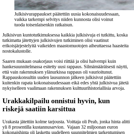
Julkisivurappaukset päätettiin uusia kokonaisuudessaan,
vaikka tarkempi selvitys niiden kunnosta olisi voinut
tuoda toisenlaisenkin ratkaisun.
Julkisivun kuntotutkimuksessa kaikkia julkisivuja ei tutkittu, koska
tutkimatta jätettyjen julkisivujen tutkiminen olisi vaatinut
erikoisjärjestelyitä vaikeiden maastomuotojen aiheuttaessa haasteita
nostokalustolle.
Saaren mukaan osakorjaus voisi riittää ja olisi halvempi kuin
hankesuunnitelmassa esitetty uusi rappaus. Silmämääräisesti näytti,
että vain rakennuksen ylänurkissa rappaus oli vaurioitunut.
Rappauskonsultin uuden lausunnon jälkeen julkisivut päätettiin
kuitenkin rapata kokonaisuudessaan eikä edes yhtä julkisivua jätetä
nykyiselleen vaalimaan rakennuksen kulttuurihistoriallisia arvoja.
Urakkakilpailu onnistui hyvin, kun
riskejä saatiin karsittua
Urakasta jätettiin kolme tarjousta. Voittaja oli Peab, jonka hinta alitti
yli 8 prosentilla kustannusarvion. Vajaan 32 miljoonan euron
kokonaishinta oli laskettu uudelleen suunnitelmien tarkentumisen