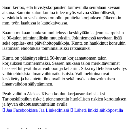
Saari kertoo, että tiivistyskorjausten toimivuutta seurataan kevään
aikana. Samoin katon kuntoa tulee myös valvoa säännöllisesti,
varsinkin kun vesikatossa on ollut puutteita korjauksen jälkeenkin
mm. työn laadussa ja kattokaivoissa.
Saaren mukaan hankesuunnittelussa keskitytään laajennustarpeisiin
ja 90-talon toiminnallisiin muutoksiin. Jokiniemessä tarvitaan lisää
sekä oppilas- että päivähoitopaikkoja. Kunta on hankkinut konsultin
laatimaan ehdotuksia toiminnallisiksi ratkaisuiksi.
Kunta on päättänyt siirtää 50-luvun korjaamattoman talon
korjauksen tuonnemmaksi. Saaren mukaan talon merkittävimmät
haasteet liittyvät ilmanvaihtoon ja kellariin. Siksi nyt tehdään selvitys
vaihtoehtoisista ilmanvaihtoratkaisuista. Vaihtoehtoina ovat
keskitetty ja hajautettu ilmanvaihto sekä myös painovoimaisen
ilmanvaihdon säilyttäminen.
Peab valittiin Aleksis Kiven koulun korjausurakoitsijaksi.
Tarjouskilpailun riskejä pienennettiin huolellisen riskien kartoituksen
ja hyvän ehdotussuunnittelun avulla.
Jaa Facebookissa
Jaa LinkedInissä
Lähetä linkki sähköpostilla