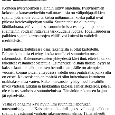
Kohteen pystyhormien sijaintiin liittyy ongelmia. Pystyhormien
kokoon ja kanavareitteihin vaikuttava asia on välipohjapalkkien
sijainti, jota ei ole voitu tarkistaa mittamaalla, koska palkit ovat
piilossa kotelovälipohjan sisällä. Suunnittelussa oli pidetty
lähtökohtana, että vanhoissa suunnitelmissa esitettyihin palkkien
sijainteihin voidaan riittävällä tarkkuudella luottaa. Todellisuudessa
palkkien sijainti kerrostasojen välillä voi kuitenkin vaihdella
merkittävästi.
Haitta-ainekartoituksessa osaa rakenteista ei ollut kartoitettu.
Pohjatutkimuksia ei tehty, koska tontille ei suunniteltu uusia
rakennuksia. Rakenneavausten yhteydessä kävi ilmi, etteivät kaikki
rakenteet vastanneet oletettuja. Esimerkiksi joistain tiloista löytyi ns.
kaksoislaatta, eli alkuperäisen betonilaatan päälle on aiempien
vuosien korjaustöiden yhteydessä valettu uusi pintalaatta, jonka alla
on eriste. Kaksoislaattojen määrää ei ollut kuitenkaan kartoitettu
urakkalaskentaa varten. Rakenneavausten yhteydessä havaittiin
myös yhdessä tutkitussa luokkatilan katossa äänieristekerros, jota ei
ole esitetty vanhoissa suunnitelmissa. Tämänkin rakenteen laajuus
jäi epäselväksi.
Vastaava ongelma kävi hyvin ilmi suunnittelijaporukan
tutustumiskäynnillä Kaisaniemen koululla, jossa välipohjapalkkien
sijainti ei vastannut vanhoja rakennesuunnitelmia. Tämä aiheutti