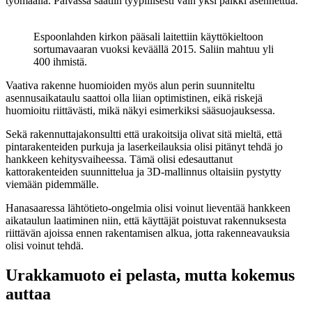
työmaalla. Päivässä saatiin tyypillisesti vain yksi palkki asennettua.
Espoonlahden kirkon pääsali laitettiin käyttökieltoon
sortumavaaran vuoksi keväällä 2015. Saliin mahtuu yli
400 ihmistä.
Vaativa rakenne huomioiden myös alun perin suunniteltu
asennusaikataulu saattoi olla liian optimistinen, eikä riskejä
huomioitu riittävästi, mikä näkyi esimerkiksi sääsuojauksessa.
Sekä rakennuttajakonsultti että urakoitsija olivat sitä mieltä, että
pintarakenteiden purkuja ja laserkeilauksia olisi pitänyt tehdä jo
hankkeen kehitysvaiheessa. Tämä olisi edesauttanut
kattorakenteiden suunnittelua ja 3D-mallinnus oltaisiin pystytty
viemään pidemmälle.
Hanasaaressa lähtötieto-ongelmia olisi voinut lieventää hankkeen
aikataulun laatiminen niin, että käyttäjät poistuvat rakennuksesta
riittävän ajoissa ennen rakentamisen alkua, jotta rakenneavauksia
olisi voinut tehdä.
Urakkamuoto ei pelasta, mutta kokemus
auttaa