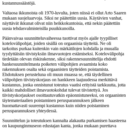
kustannussäästöjä.
Valtaosa ikkunoista oli 1970-luvulta, joten niissä ei ollut Arto Saaren
mukaan suojeluarvoja. Siksi ne päätettiin uusia. Käytävien vanhat,
näyttävät ikkunat olivat niin heikkokuntoisia, että nekin päätettiin
uusia tehdasvalmisteisilla puuikkunoilla.
Päänvaivaa suunnitteluvaiheessa tuottivat myös ajalle tyypilliset
kotelovälipohjat, joiden sisällä on orgaanisia täytteitä. Ne oli
tarkoitus purkaa kuitenkin vain märkätilojen kohdalla ja muualla
tyydyttäisiin tiivistyksiin ilmavuotojen estämiseksi. Kotelovälipohja
tiedetään olevan riskirakenne, siksi rakennesuunnittelija ehdotti
hankesuunnitelmasta poiketen välipohjien avaamista koko
rakennuksen osalta sekä orgaanisten täytteiden poistamista.
Ehdotuksen perusteluna oli muun muassa se, että täydellinen
välipohjien tiivistyskorjaus on hankkeen laajuudessa merkittävä
kustannus, jonka onnistunut toteutus vaatisi erityistä tarkkuutta, jotta
kaikki mahdolliset ilmavuotokohdat tulevat tiivistettyä. Jos
tiivistyskorjaukset osoittautuvatkin epäonnistuneeksi, on orgaanisten
täytemateriaalien poistaminen perusparannuksen jälkeen
huomattavasti suurempi kustannus kuin niiden poistaminen
perusparannuksen yhteydessä.
Suunnittelun ja toteutuksen kannalta alakautta purkamisen haasteena
on kaupunginmuseon edustajan kanta, jonka mukaan purettava