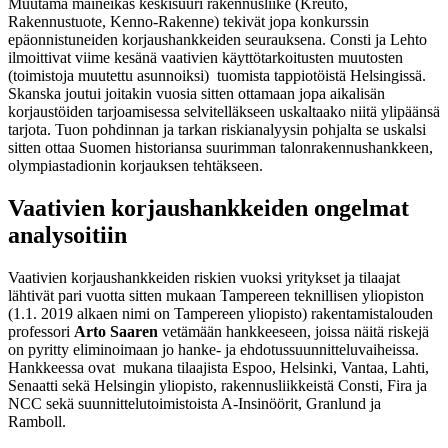
Muutama maineikas keskisuuri rakennusliike (Kreuto,
Rakennustuote, Kenno-Rakenne) tekivät jopa konkurssin
epäonnistuneiden korjaushankkeiden seurauksena. Consti ja Lehto
ilmoittivat viime kesänä vaativien käyttötarkoitusten muutosten
(toimistoja muutettu asunnoiksi) tuomista tappiotöistä Helsingissä.
Skanska joutui joitakin vuosia sitten ottamaan jopa aikalisän
korjaustöiden tarjoamisessa selvitelläkseen uskaltaako niitä ylipäänsä
tarjota. Tuon pohdinnan ja tarkan riskianalyysin pohjalta se uskalsi
sitten ottaa Suomen historiansa suurimman talonrakennushankkeen,
olympiastadionin korjauksen tehtäkseen.
Vaativien korjaushankkeiden ongelmat
analysoitiin
Vaativien korjaushankkeiden riskien vuoksi yritykset ja tilaajat
lähtivät pari vuotta sitten mukaan Tampereen teknillisen yliopiston
(1.1. 2019 alkaen nimi on Tampereen yliopisto) rakentamistalouden
professori
Arto Saaren
vetämään hankkeeseen, joissa näitä riskejä
on pyritty eliminoimaan jo hanke- ja ehdotussuunnitteluvaiheissa.
Hankkeessa ovat mukana tilaajista Espoo, Helsinki, Vantaa, Lahti,
Senaatti sekä Helsingin yliopisto, rakennusliikkeistä Consti, Fira ja
NCC sekä suunnittelutoimistoista A-Insinöörit, Granlund ja
Ramboll.