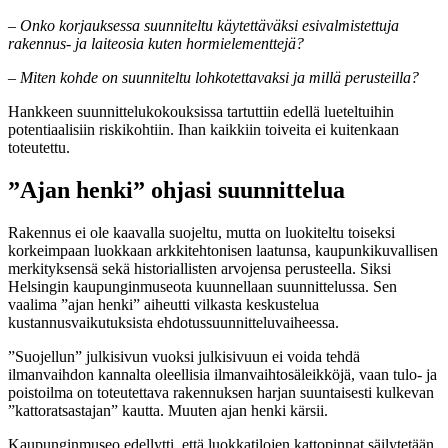
– Onko korjauksessa suunniteltu käytettäväksi esivalmistettuja
rakennus- ja laiteosia kuten hormielementtejä?
– Miten kohde on suunniteltu lohkotettavaksi ja millä perusteilla?
Hankkeen suunnittelukokouksissa tartuttiin edellä lueteltuihin
potentiaalisiin riskikohtiin. Ihan kaikkiin toiveita ei kuitenkaan
toteutettu.
”Ajan henki” ohjasi suunnittelua
Rakennus ei ole kaavalla suojeltu, mutta on luokiteltu toiseksi
korkeimpaan luokkaan arkkitehtonisen laatunsa, kaupunkikuvallisen
merkityksensä sekä historiallisten arvojensa perusteella. Siksi
Helsingin kaupunginmuseota kuunnellaan suunnittelussa. Sen
vaalima ”ajan henki” aiheutti vilkasta keskustelua
kustannusvaikutuksista ehdotussuunnitteluvaiheessa.
”Suojellun” julkisivun vuoksi julkisivuun ei voida tehdä
ilmanvaihdon kannalta oleellisia ilmanvaihtosäleikköjä, vaan tulo- ja
poistoilma on toteutettava rakennuksen harjan suuntaisesti kulkevan
”kattoratsastajan” kautta. Muuten ajan henki kärsii.
Kaupunginmuseo edellytti, että luokkatilojen kattopinnat säilytetään