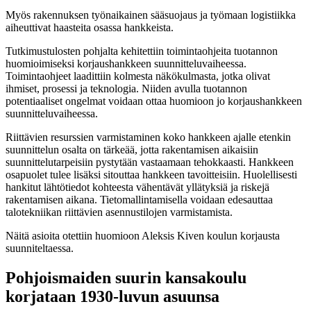
Myös rakennuksen työnaikainen sääsuojaus ja työmaan logistiikka
aiheuttivat haasteita osassa hankkeista.
Tutkimustulosten pohjalta kehitettiin toimintaohjeita tuotannon
huomioimiseksi korjaushankkeen suunnitteluvaiheessa.
Toimintaohjeet laadittiin kolmesta näkökulmasta, jotka olivat
ihmiset, prosessi ja teknologia. Niiden avulla tuotannon
potentiaaliset ongelmat voidaan ottaa huomioon jo korjaushankkeen
suunnitteluvaiheessa.
Riittävien resurssien varmistaminen koko hankkeen ajalle etenkin
suunnittelun osalta on tärkeää, jotta rakentamisen aikaisiin
suunnittelutarpeisiin pystytään vastaamaan tehokkaasti. Hankkeen
osapuolet tulee lisäksi sitouttaa hankkeen tavoitteisiin. Huolellisesti
hankitut lähtötiedot kohteesta vähentävät yllätyksiä ja riskejä
rakentamisen aikana. Tietomallintamisella voidaan edesauttaa
talotekniikan riittävien asennustilojen varmistamista.
Näitä asioita otettiin huomioon Aleksis Kiven koulun korjausta
suunniteltaessa.
Pohjoismaiden suurin kansakoulu
korjataan 1930-luvun asuunsa