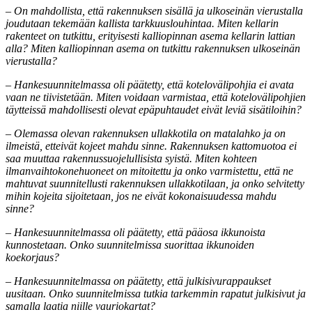
– On mahdollista, että rakennuksen sisällä ja ulkoseinän vierustalla
joudutaan tekemään kallista tarkkuuslouhintaa. Miten kellarin
rakenteet on tutkittu, erityisesti kalliopinnan asema kellarin lattian
alla? Miten kalliopinnan asema on tutkittu rakennuksen ulkoseinän
vierustalla?
–
Hankesuunnitelmassa oli päätetty, että kotelovälipohjia ei avata
vaan ne tiivistetään. Miten voidaan varmistaa, että kotelovälipohjien
täytteissä mahdollisesti olevat epäpuhtaudet eivät leviä sisätiloihin?
– Olemassa olevan rakennuksen ullakkotila on matalahko ja on
ilmeistä, etteivät kojeet mahdu sinne. Rakennuksen kattomuotoa ei
saa muuttaa rakennussuojelullisista syistä. Miten kohteen
ilmanvaihtokonehuoneet on mitoitettu ja onko varmistettu, että ne
mahtuvat suunnitellusti rakennuksen ullakkotilaan, ja onko selvitetty
mihin kojeita sijoitetaan, jos ne eivät kokonaisuudessa mahdu
sinne?
– Hankesuunnitelmassa oli päätetty, että pääosa ikkunoista
kunnostetaan. Onko suunnitelmissa suorittaa ikkunoiden
koekorjaus?
– Hankesuunnitelmassa on päätetty, että julkisivurappaukset
uusitaan. Onko suunnitelmissa tutkia tarkemmin rapatut julkisivut ja
samalla laatia niille vauriokartat?