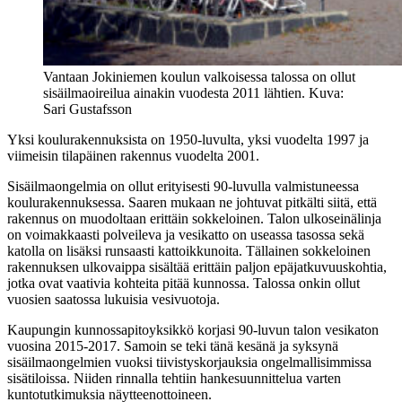
Vantaan Jokiniemen koulun valkoisessa talossa on ollut
sisäilmaoireilua ainakin vuodesta 2011 lähtien. Kuva:
Sari Gustafsson
Yksi koulurakennuksista on 1950-luvulta, yksi vuodelta 1997 ja
viimeisin tilapäinen rakennus vuodelta 2001.
Sisäilmaongelmia on ollut erityisesti 90-luvulla valmistuneessa
koulurakennuksessa. Saaren mukaan ne johtuvat pitkälti siitä, että
rakennus on muodoltaan erittäin sokkeloinen. Talon ulkoseinälinja
on voimakkaasti polveileva ja vesikatto on useassa tasossa sekä
katolla on lisäksi runsaasti kattoikkunoita. Tällainen sokkeloinen
rakennuksen ulkovaippa sisältää erittäin paljon epäjatkuvuuskohtia,
jotka ovat vaativia kohteita pitää kunnossa. Talossa onkin ollut
vuosien saatossa lukuisia vesivuotoja.
Kaupungin kunnossapitoyksikkö korjasi 90-luvun talon vesikaton
vuosina 2015-2017. Samoin se teki tänä kesänä ja syksynä
sisäilmaongelmien vuoksi tiivistyskorjauksia ongelmallisimmissa
sisätiloissa. Niiden rinnalla tehtiin hankesuunnittelua varten
kuntotutkimuksia näytteenottoineen.