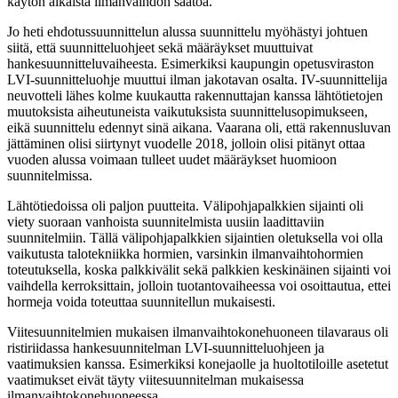
käytön aikaista ilmanvaihdon säätöä.
Jo heti ehdotussuunnittelun alussa suunnittelu myöhästyi johtuen
siitä, että suunnitteluohjeet sekä määräykset muuttuivat
hankesuunnitteluvaiheesta. Esimerkiksi kaupungin opetusviraston
LVI-suunnitteluohje muuttui ilman jakotavan osalta. IV-suunnittelija
neuvotteli lähes kolme kuukautta rakennuttajan kanssa lähtötietojen
muutoksista aiheutuneista vaikutuksista suunnittelusopimukseen,
eikä suunnittelu edennyt sinä aikana. Vaarana oli, että rakennusluvan
jättäminen olisi siirtynyt vuodelle 2018, jolloin olisi pitänyt ottaa
vuoden alussa voimaan tulleet uudet määräykset huomioon
suunnitelmissa.
Lähtötiedoissa oli paljon puutteita. Välipohjapalkkien sijainti oli
viety suoraan vanhoista suunnitelmista uusiin laadittaviin
suunnitelmiin. Tällä välipohjapalkkien sijaintien oletuksella voi olla
vaikutusta talotekniikka hormien, varsinkin ilmanvaihtohormien
toteutuksella, koska palkkivälit sekä palkkien keskinäinen sijainti voi
vaihdella kerroksittain, jolloin tuotantovaiheessa voi osoittautua, ettei
hormeja voida toteuttaa suunnitellun mukaisesti.
Viitesuunnitelmien mukaisen ilmanvaihtokonehuoneen tilavaraus oli
ristiriidassa hankesuunnitelman LVI-suunnitteluohjeen ja
vaatimuksien kanssa. Esimerkiksi konejaolle ja huoltotiloille asetetut
vaatimukset eivät täyty viitesuunnitelman mukaisessa
ilmanvaihtokonehuoneessa.