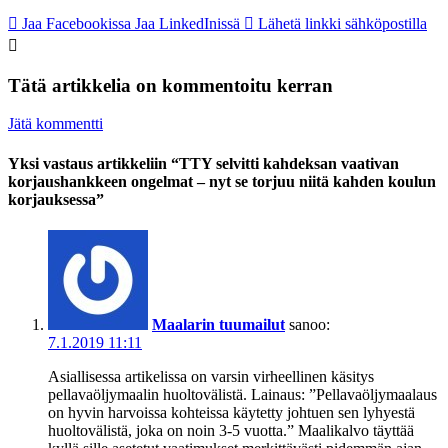
Jaa Facebookissa
Jaa LinkedInissä
Lähetä linkki sähköpostilla
Tätä artikkelia on kommentoitu kerran
Jätä kommentti
Yksi vastaus artikkeliin “TTY selvitti kahdeksan vaativan
korjaushankkeen ongelmat – nyt se torjuu niitä kahden koulun
korjauksessa”
Maalarin tuumailut
sanoo:
7.1.2019 11:11
Asiallisessa artikelissa on varsin virheellinen käsitys
pellavaöljymaalin huoltovälistä. Lainaus: ”Pellavaöljymaalaus
on hyvin harvoissa kohteissa käytetty johtuen sen lyhyestä
huoltovälistä, joka on noin 3-5 vuotta.” Maalikalvo täyttää