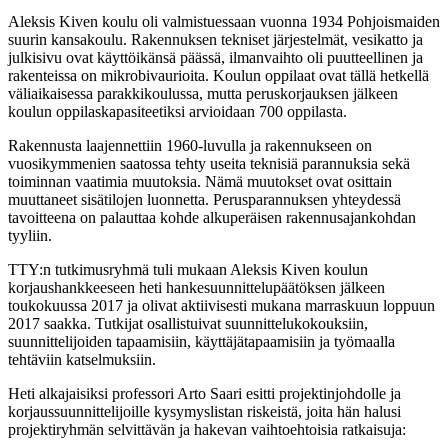
Aleksis Kiven koulu oli valmistuessaan vuonna 1934 Pohjoismaiden
suurin kansakoulu. Rakennuksen tekniset järjestelmät, vesikatto ja
julkisivu ovat käyttöikänsä päässä, ilmanvaihto oli puutteellinen ja
rakenteissa on mikrobivaurioita. Koulun oppilaat ovat tällä hetkellä
väliaikaisessa parakkikoulussa, mutta peruskorjauksen jälkeen
koulun oppilaskapasiteetiksi arvioidaan 700 oppilasta.
Rakennusta laajennettiin 1960-luvulla ja rakennukseen on
vuosikymmenien saatossa tehty useita teknisiä parannuksia sekä
toiminnan vaatimia muutoksia. Nämä muutokset ovat osittain
muuttaneet sisätilojen luonnetta. Perusparannuksen yhteydessä
tavoitteena on palauttaa kohde alkuperäisen rakennusajankohdan
tyyliin.
TTY:n tutkimusryhmä tuli mukaan Aleksis Kiven koulun
korjaushankkeeseen heti hankesuunnittelupäätöksen jälkeen
toukokuussa 2017 ja olivat aktiivisesti mukana marraskuun loppuun
2017 saakka. Tutkijat osallistuivat suunnittelukokouksiin,
suunnittelijoiden tapaamisiin, käyttäjätapaamisiin ja työmaalla
tehtäviin katselmuksiin.
Heti alkajaisiksi professori Arto Saari esitti projektinjohdolle ja
korjaussuunnittelijoille kysymyslistan riskeistä, joita hän halusi
projektiryhmän selvittävän ja hakevan vaihtoehtoisia ratkaisuja: