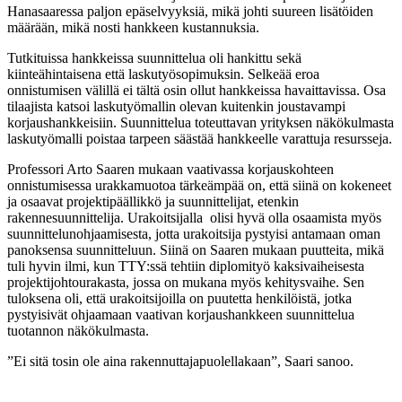
Hanasaaressa paljon epäselvyyksiä, mikä johti suureen lisätöiden
määrään, mikä nosti hankkeen kustannuksia.
Tutkituissa hankkeissa suunnittelua oli hankittu sekä
kiinteähintaisena että laskutyösopimuksin. Selkeää eroa
onnistumisen välillä ei tältä osin ollut hankkeissa havaittavissa. Osa
tilaajista katsoi laskutyömallin olevan kuitenkin joustavampi
korjaushankkeisiin. Suunnittelua toteuttavan yrityksen näkökulmasta
laskutyömalli poistaa tarpeen säästää hankkeelle varattuja resursseja.
Professori Arto Saaren mukaan vaativassa korjauskohteen
onnistumisessa urakkamuotoa tärkeämpää on, että siinä on kokeneet
ja osaavat projektipäällikkö ja suunnittelijat, etenkin
rakennesuunnittelija. Urakoitsijalla olisi hyvä olla osaamista myös
suunnittelunohjaamisesta, jotta urakoitsija pystyisi antamaan oman
panoksensa suunnitteluun. Siinä on Saaren mukaan puutteita, mikä
tuli hyvin ilmi, kun TTY:ssä tehtiin diplomityö kaksivaiheisesta
projektijohtourakasta, jossa on mukana myös kehitysvaihe. Sen
tuloksena oli, että urakoitsijoilla on puutetta henkilöistä, jotka
pystyisivät ohjaamaan vaativan korjaushankkeen suunnittelua
tuotannon näkökulmasta.
”Ei sitä tosin ole aina rakennuttajapuolellakaan”, Saari sanoo.