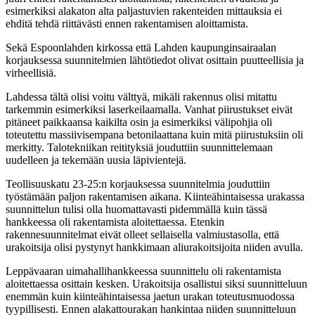
esimerkiksi alakaton alta paljastuvien rakenteiden mittauksia ei
ehditä tehdä riittävästi ennen rakentamisen aloittamista.
Sekä Espoonlahden kirkossa että Lahden kaupunginsairaalan
korjauksessa suunnitelmien lähtötiedot olivat osittain puutteellisia ja
virheellisiä.
Lahdessa tältä olisi voitu välttyä, mikäli rakennus olisi mitattu
tarkemmin esimerkiksi laserkeilaamalla. Vanhat piirustukset eivät
pitäneet paikkaansa kaikilta osin ja esimerkiksi välipohjia oli
toteutettu massiivisempana betonilaattana kuin mitä piirustuksiin oli
merkitty. Talotekniikan reitityksiä jouduttiin suunnittelemaan
uudelleen ja tekemään uusia läpivientejä.
Teollisuuskatu 23-25:n korjauksessa suunnitelmia jouduttiin
työstämään paljon rakentamisen aikana. Kiinteähintaisessa urakassa
suunnittelun tulisi olla huomattavasti pidemmällä kuin tässä
hankkeessa oli rakentamista aloitettaessa. Etenkin
rakennesuunnitelmat eivät olleet sellaisella valmiustasolla, että
urakoitsija olisi pystynyt hankkimaan aliurakoitsijoita niiden avulla.
Leppävaaran uimahallihankkeessa suunnittelu oli rakentamista
aloitettaessa osittain kesken. Urakoitsija osallistui siksi suunnitteluun
enemmän kuin kiinteähintaisessa jaetun urakan toteutusmuodossa
tyypillisesti. Ennen alakattourakan hankintaa niiden suunnitteluun