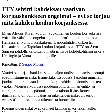
TTY selvitti kahdeksan vaativan
korjaushankkeen ongelmat – nyt se torjuu
niitä kahden koulun korjauksessa
Miten Aleksis Kiven koulun ja Jokiniemen koulun korjauksissa
voitaisiin välttää ne ongelmat, joihin törmättiin muun muassa
Hanasaaren kulttuurikeskuksen, Espoonlahden kirkon tai
Kaisaniemen ja Tapiolan koulun korjauksissa. TTY on
Arto
Saaren
johdolla kartoittanut näitä ja myös kohdekohtaisia riskejä
Helsingin ja Vantaan kaupungeille.
Kirjoittaja(t)
Seppo Mölsä
Vaativissa korjaushankkeissa on paljon uudisrakentamista isompi
epäonnistumisen riski. Esimerkiksi Espoossa Tapiolan uimahalli
joudutaan purkamaan kalliiden korjaustöiden epäonnistumisten
vuoksi. Monessa koulussa modernisointi tai ilmanvaihto- ja
energiaremontti on epäonnistunut ja taloon lisätty koneellinen
ilmanvaihto on voinut paljastaa rakenteiden mikrobivauriot
vetäessään likaista ilmaa rakenteista huoneisiin.
Korjaustöiden riskit ovat käyneet kalliiksi myös rakentajille.