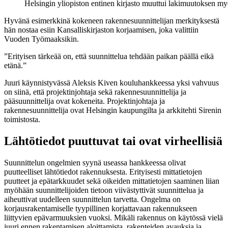
Helsingin yliopiston entinen kirjasto muuttui lakimuutoksen m
Hyvänä esimerkkinä kokeneen rakennesuunnittelijan merkityksestä
hän nostaa esiin Kansalliskirjaston korjaamisen, joka valittiin
Vuoden Työmaaksikin.
”Erityisen tärkeää on, että suunnittelua tehdään paikan päällä eikä
etänä.”
Juuri käynnistyvässä Aleksis Kiven kouluhankkeessa yksi vahvuus
on siinä, että projektinjohtaja sekä rakennesuunnittelija ja
pääsuunnittelija ovat kokeneita. Projektinjohtaja ja
rakennesuunnittelija ovat Helsingin kaupungilta ja arkkitehti Sirenin
toimistosta.
Lähtötiedot puuttuvat tai ovat virheellisiä
Suunnittelun ongelmien syynä useassa hankkeessa olivat
puutteelliset lähtötiedot rakennuksesta. Erityisesti mittatietojen
puutteet ja epätarkkuudet sekä oikeiden mittatietojen saaminen liian
myöhään suunnittelijoiden tietoon viivästyttivät suunnittelua ja
aiheuttivat uudelleen suunnittelun tarvetta. Ongelma on
korjausrakentamiselle tyypillinen korjattavaan rakennukseen
liittyvien epävarmuuksien vuoksi. Mikäli rakennus on käytössä vielä
juuri ennen rakentamisen aloittamista, rakenteiden avauksia ja