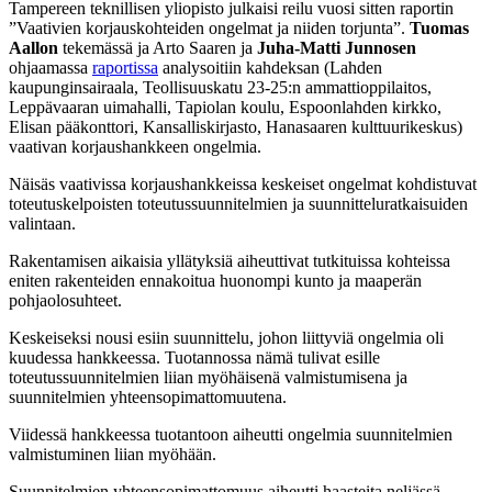
Tampereen teknillisen yliopisto julkaisi reilu vuosi sitten raportin
”Vaativien korjauskohteiden ongelmat ja niiden torjunta”.
Tuomas
Aallon
tekemässä ja Arto Saaren ja
Juha-Matti Junnosen
ohjaamassa
raportissa
analysoitiin kahdeksan (Lahden
kaupunginsairaala, Teollisuuskatu 23-25:n ammattioppilaitos,
Leppävaaran uimahalli, Tapiolan koulu, Espoonlahden kirkko,
Elisan pääkonttori, Kansalliskirjasto, Hanasaaren kulttuurikeskus)
vaativan korjaushankkeen ongelmia.
Näisäs vaativissa korjaushankkeissa keskeiset ongelmat kohdistuvat
toteutuskelpoisten toteutussuunnitelmien ja suunnitteluratkaisuiden
valintaan.
Rakentamisen aikaisia yllätyksiä aiheuttivat tutkituissa kohteissa
eniten rakenteiden ennakoitua huonompi kunto ja maaperän
pohjaolosuhteet.
Keskeiseksi nousi esiin suunnittelu, johon liittyviä ongelmia oli
kuudessa hankkeessa. Tuotannossa nämä tulivat esille
toteutussuunnitelmien liian myöhäisenä valmistumisena ja
suunnitelmien yhteensopimattomuutena.
Viidessä hankkeessa tuotantoon aiheutti ongelmia suunnitelmien
valmistuminen liian myöhään.
Suunnitelmien yhteensopimattomuus aiheutti haasteita neljässä