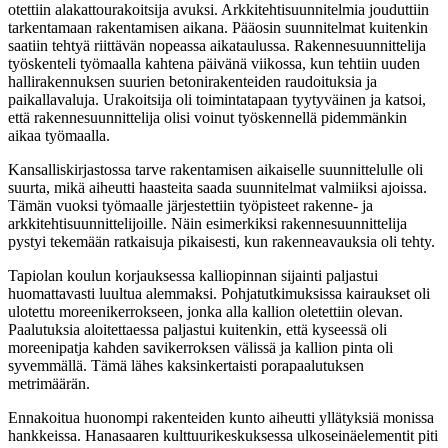
otettiin alakattourakoitsija avuksi. Arkkitehtisuunnitelmia jouduttiin
tarkentamaan rakentamisen aikana. Pääosin suunnitelmat kuitenkin
saatiin tehtyä riittävän nopeassa aikataulussa. Rakennesuunnittelija
työskenteli työmaalla kahtena päivänä viikossa, kun tehtiin uuden
hallirakennuksen suurien betonirakenteiden raudoituksia ja
paikallavaluja. Urakoitsija oli toimintatapaan tyytyväinen ja katsoi,
että rakennesuunnittelija olisi voinut työskennellä pidemmänkin
aikaa työmaalla.
Kansalliskirjastossa tarve rakentamisen aikaiselle suunnittelulle oli
suurta, mikä aiheutti haasteita saada suunnitelmat valmiiksi ajoissa.
Tämän vuoksi työmaalle järjestettiin työpisteet rakenne- ja
arkkitehtisuunnittelijoille. Näin esimerkiksi rakennesuunnittelija
pystyi tekemään ratkaisuja pikaisesti, kun rakenneavauksia oli tehty.
Tapiolan koulun korjauksessa kalliopinnan sijainti paljastui
huomattavasti luultua alemmaksi. Pohjatutkimuksissa kairaukset oli
ulotettu moreenikerrokseen, jonka alla kallion oletettiin olevan.
Paalutuksia aloitettaessa paljastui kuitenkin, että kyseessä oli
moreenipatja kahden savikerroksen välissä ja kallion pinta oli
syvemmällä. Tämä lähes kaksinkertaisti porapaalutuksen
metrimäärän.
Ennakoitua huonompi rakenteiden kunto aiheutti yllätyksiä monissa
hankkeissa. Hanasaaren kulttuurikeskuksessa ulkoseinäelementit piti