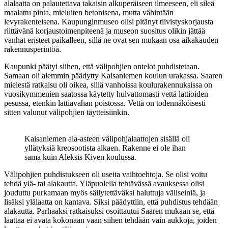
alalaatta on palautettava takaisin alkuperäiseen ilmeeseen, eli sileä
maalattu pinta, mieluiten betonisena, mutta vähintään
levyrakenteisena. Kaupunginmuseo olisi pitänyt tiivistyskorjausta
riittävänä korjaustoimenpiteenä ja museon suositus olikin jättää
vanhat eristeet paikalleen, sillä ne ovat sen mukaan osa aikakauden
rakennusperintöä.
Kaupunki päätyi siihen, että välipohjien ontelot puhdistetaan.
Samaan oli aiemmin päädytty Kaisaniemen koulun urakassa. Saaren
mielestä ratkaisu oli oikea, sillä vanhoissa koulurakennuksissa on
vuosikymmenien saatossa käytetty hulvattomasti vettä lattioiden
pesussa, etenkin lattiavahan poistossa. Vettä on todennäköisesti
sitten valunut välipohjien täytteisiinkin.
Kaisaniemen ala-asteen välipohjalaattojen sisällä oli
yllätyksiä kreosootista alkaen. Rakenne ei ole ihan
sama kuin Aleksis Kiven koulussa.
Välipohjien puhdistukseen oli useita vaihtoehtoja. Se olisi voitu
tehdä ylä- tai alakautta. Yläpuolella tehtävässä avauksessa olisi
jouduttu purkamaan myös säilytettäväksi haluttuja väliseiniä, ja
lisäksi ylälaatta on kantava. Siksi päädyttiin, että puhdistus tehdään
alakautta. Parhaaksi ratkaisuksi osoittautui Saaren mukaan se, että
laattaa ei avata kokonaan vaan siihen tehdään vain aukkoja, joiden