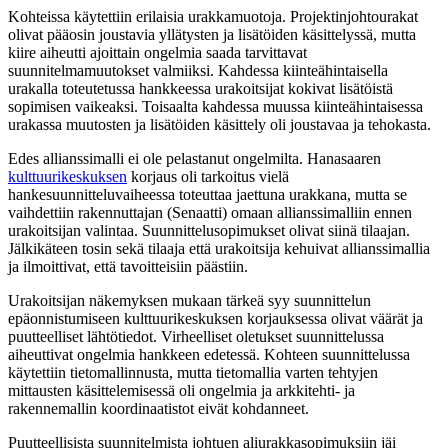
Kohteissa käytettiin erilaisia urakkamuotoja. Projektinjohtourakat
olivat pääosin joustavia yllätysten ja lisätöiden käsittelyssä, mutta
kiire aiheutti ajoittain ongelmia saada tarvittavat
suunnitelmamuutokset valmiiksi. Kahdessa kiinteähintaisella
urakalla toteutetussa hankkeessa urakoitsijat kokivat lisätöistä
sopimisen vaikeaksi. Toisaalta kahdessa muussa kiinteähintaisessa
urakassa muutosten ja lisätöiden käsittely oli joustavaa ja tehokasta.
Edes allianssimalli ei ole pelastanut ongelmilta. Hanasaaren
kulttuurikeskuksen
korjaus oli tarkoitus vielä
hankesuunnitteluvaiheessa toteuttaa jaettuna urakkana, mutta se
vaihdettiin rakennuttajan (Senaatti) omaan allianssimalliin ennen
urakoitsijan valintaa. Suunnittelusopimukset olivat siinä tilaajan.
Jälkikäteen tosin sekä tilaaja että urakoitsija kehuivat allianssimallia
ja ilmoittivat, että tavoitteisiin päästiin.
Urakoitsijan näkemyksen mukaan tärkeä syy suunnittelun
epäonnistumiseen kulttuurikeskuksen korjauksessa olivat väärät ja
puutteelliset lähtötiedot. Virheelliset oletukset suunnittelussa
aiheuttivat ongelmia hankkeen edetessä. Kohteen suunnittelussa
käytettiin tietomallinnusta, mutta tietomallia varten tehtyjen
mittausten käsittelemisessä oli ongelmia ja arkkitehti- ja
rakennemallin koordinaatistot eivät kohdanneet.
Puutteellisista suunnitelmista johtuen aliurakkasopimuksiin jäi