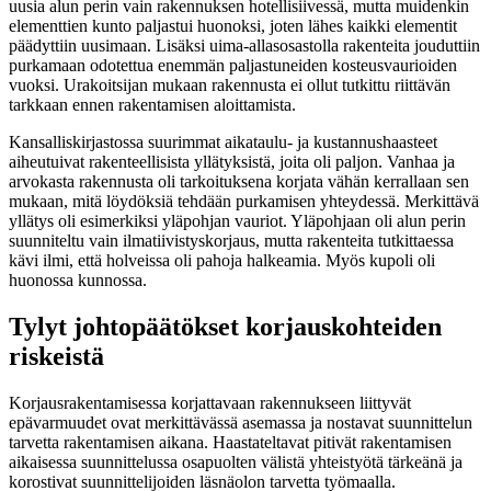
uusia alun perin vain rakennuksen hotellisiivessä, mutta muidenkin
elementtien kunto paljastui huonoksi, joten lähes kaikki elementit
päädyttiin uusimaan. Lisäksi uima-allasosastolla rakenteita jouduttiin
purkamaan odotettua enemmän paljastuneiden kosteusvaurioiden
vuoksi. Urakoitsijan mukaan rakennusta ei ollut tutkittu riittävän
tarkkaan ennen rakentamisen aloittamista.
Kansalliskirjastossa suurimmat aikataulu- ja kustannushaasteet
aiheutuivat rakenteellisista yllätyksistä, joita oli paljon. Vanhaa ja
arvokasta rakennusta oli tarkoituksena korjata vähän kerrallaan sen
mukaan, mitä löydöksiä tehdään purkamisen yhteydessä. Merkittävä
yllätys oli esimerkiksi yläpohjan vauriot. Yläpohjaan oli alun perin
suunniteltu vain ilmatiivistyskorjaus, mutta rakenteita tutkittaessa
kävi ilmi, että holveissa oli pahoja halkeamia. Myös kupoli oli
huonossa kunnossa.
Tylyt johtopäätökset korjauskohteiden
riskeistä
Korjausrakentamisessa korjattavaan rakennukseen liittyvät
epävarmuudet ovat merkittävässä asemassa ja nostavat suunnittelun
tarvetta rakentamisen aikana. Haastateltavat pitivät rakentamisen
aikaisessa suunnittelussa osapuolten välistä yhteistyötä tärkeänä ja
korostivat suunnittelijoiden läsnäolon tarvetta työmaalla.