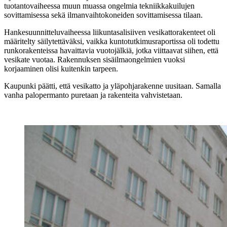
tuotantovaiheessa muun muassa ongelmia tekniikkakuilujen
sovittamisessa sekä ilmanvaihtokoneiden sovittamisessa tilaan.
Hankesuunnitteluvaiheessa liikuntasalisiiven vesikattorakenteet oli
määritelty säilytettäväksi, vaikka kuntotutkimusraportissa oli todettu
runkorakenteissa havaittavia vuotojälkiä, jotka viittaavat siihen, että
vesikate vuotaa. Rakennuksen sisäilmaongelmien vuoksi
korjaaminen olisi kuitenkin tarpeen.
Kaupunki päätti, että vesikatto ja yläpohjarakenne uusitaan. Samalla
vanha palopermanto puretaan ja rakenteita vahvistetaan.