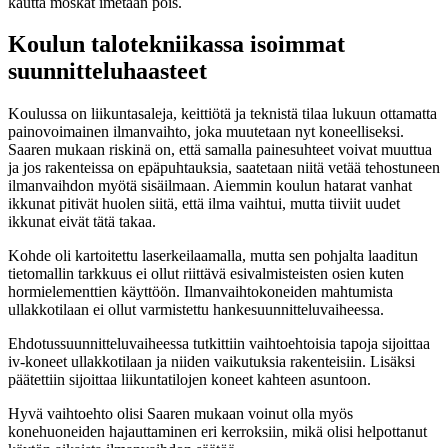
kautta moskat imetään pois.
Koulun talotekniikassa isoimmat
suunnitteluhaasteet
Koulussa on liikuntasaleja, keittiötä ja teknistä tilaa lukuun ottamatta
painovoimainen ilmanvaihto, joka muutetaan nyt koneelliseksi.
Saaren mukaan riskinä on, että samalla painesuhteet voivat muuttua
ja jos rakenteissa on epäpuhtauksia, saatetaan niitä vetää tehostuneen
ilmanvaihdon myötä sisäilmaan. Aiemmin koulun hatarat vanhat
ikkunat pitivät huolen siitä, että ilma vaihtui, mutta tiiviit uudet
ikkunat eivät tätä takaa.
Kohde oli kartoitettu laserkeilaamalla, mutta sen pohjalta laaditun
tietomallin tarkkuus ei ollut riittävä esivalmisteisten osien kuten
hormielementtien käyttöön. Ilmanvaihtokoneiden mahtumista
ullakkotilaan ei ollut varmistettu hankesuunnitteluvaiheessa.
Ehdotussuunnitteluvaiheessa tutkittiin vaihtoehtoisia tapoja sijoittaa
iv-koneet ullakkotilaan ja niiden vaikutuksia rakenteisiin. Lisäksi
päätettiin sijoittaa liikuntatilojen koneet kahteen asuntoon.
Hyvä vaihtoehto olisi Saaren mukaan voinut olla myös
konehuoneiden hajauttaminen eri kerroksiin, mikä olisi helpottanut