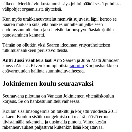
jälkeen. Merkittävin kustannuslisäys johtui päätöksestä puhdistaa
välipohjat orgaanisista täytteistä.
Kun myös urakkaneuvottelut menivät sujuvasti läpi, kertoo se
Saaren mukaan siitä, että hankesuunnittelun jälkeiseen
ehdotussuunnitteluun ja selkeisiin tarjouspyyntöasiakirjoihin
panostaminen kannatti.
Tämän on ollutkin yksi Saaren ideoiman yritysrahoitteisen
tutkimushankkeen perustavoitteista.
Antti-Jussi Vaahtera
laati Arto Saaren ja Juha-Matti Junnosen
kanssa Aleksis Kiven koulupilotista
raportin
Korjaushankkeen
epävarmuuden hallinta suunnitteluvaiheessa.
Jokiniemen koulu seuraavaksi
Seuraavana pilottina on Vantaan Jokiniemen yhtenäiskoulun
korjaus. Se on hankesuunnitteluvaiheessa.
Koulun sisäilmaongelmia on tutkittu ja korjattu vuodesta 2011
alkaen. Koulun sisäilmaongelmista oli määrä päästä eroon
tiivistämällä rakenteita ja uusimalla pintoja. Viime kesän
rakenneavaukset paljastivat kuitenkin lisää korjattavaa.