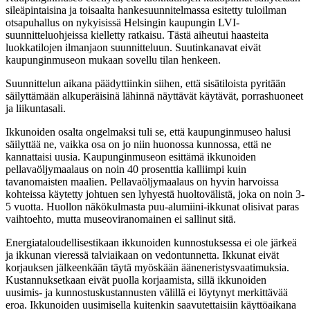
sileäpintaisina ja toisaalta hankesuunnitelmassa esitetty tuloilman
otsapuhallus on nykyisissä Helsingin kaupungin LVI-
suunnitteluohjeissa kielletty ratkaisu. Tästä aiheutui haasteita
luokkatilojen ilmanjaon suunnitteluun. Suutinkanavat eivät
kaupunginmuseon mukaan sovellu tilan henkeen.
Suunnittelun aikana päädyttiinkin siihen, että sisätiloista pyritään
säilyttämään alkuperäisinä lähinnä näyttävät käytävät, porrashuoneet
ja liikuntasali.
Ikkunoiden osalta ongelmaksi tuli se, että kaupunginmuseo halusi
säilyttää ne, vaikka osa on jo niin huonossa kunnossa, että ne
kannattaisi uusia. Kaupunginmuseon esittämä ikkunoiden
pellavaöljymaalaus on noin 40 prosenttia kalliimpi kuin
tavanomaisten maalien. Pellavaöljymaalaus on hyvin harvoissa
kohteissa käytetty johtuen sen lyhyestä huoltovälistä, joka on noin 3-
5 vuotta. Huollon näkökulmasta puu-alumiini-ikkunat olisivat paras
vaihtoehto, mutta museoviranomainen ei sallinut sitä.
Energiataloudellisestikaan ikkunoiden kunnostuksessa ei ole järkeä
ja ikkunan vieressä talviaikaan on vedontunnetta. Ikkunat eivät
korjauksen jälkeenkään täytä myöskään ääneneristysvaatimuksia.
Kustannuksetkaan eivät puolla korjaamista, sillä ikkunoiden
uusimis- ja kunnostuskustannusten välillä ei löytynyt merkittävää
eroa. Ikkunoiden uusimisella kuitenkin saavutettaisiin käyttöaikana