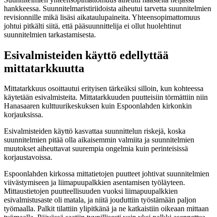
hankkeessa. Suunnitelmaristiriidoista aiheutui tarvetta suunnitelmien
revisionnille mikä lisäsi aikataulupaineita. Yhteensopimattomuus
johtui pitkälti siitä, että pääsuunnittelija ei ollut huolehtinut
suunnitelmien tarkastamisesta.
Esivalmisteiden käyttö edellyttää
mittatarkkuutta
Mittatarkkuus osoittautui erityisen tärkeäksi silloin, kun kohteessa
käytetään esivalmisteita. Mittatarkkuuden puutteisiin törmättiin niin
Hanasaaren kulttuurikeskuksen kuin Espoonlahden kirkonkin
korjauksissa.
Esivalmisteiden käyttö kasvattaa suunnittelun riskejä, koska
suunnitelmien pitää olla aikaisemmin valmiita ja suunnitelmien
muutokset aiheuttavat suurempia ongelmia kuin perinteisissä
korjaustavoissa.
Espoonlahden kirkossa mittatietojen puutteet johtivat suunnitelmien
viivästymiseen ja liimapuupalkkien asentamisen työläyteen.
Mittaustietojen puutteellisuuden vuoksi liimapuupalkkien
esivalmistusaste oli matala, ja niitä jouduttiin työstämään paljon
työmaalla. Palkit tilattiin ylipitkänä ja ne katkaistiin oikeaan mittaan