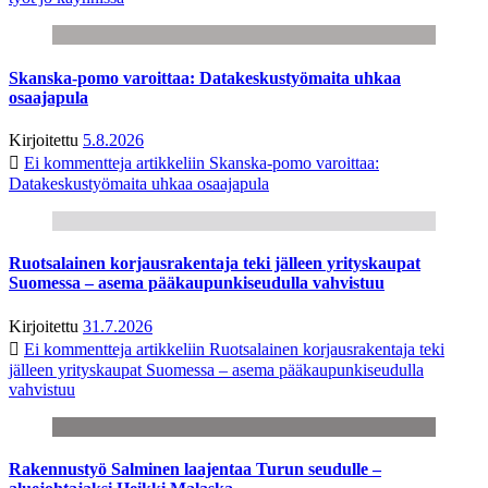
Skanska-pomo varoittaa: Datakeskustyömaita uhkaa
osaajapula
Kirjoitettu
5.8.2026
Ei kommentteja
artikkeliin Skanska-pomo varoittaa:
Datakeskustyömaita uhkaa osaajapula
Ruotsalainen korjausrakentaja teki jälleen yrityskaupat
Suomessa – asema pääkaupunkiseudulla vahvistuu
Kirjoitettu
31.7.2026
Ei kommentteja
artikkeliin Ruotsalainen korjausrakentaja teki
jälleen yrityskaupat Suomessa – asema pääkaupunkiseudulla
vahvistuu
Rakennustyö Salminen laajentaa Turun seudulle –