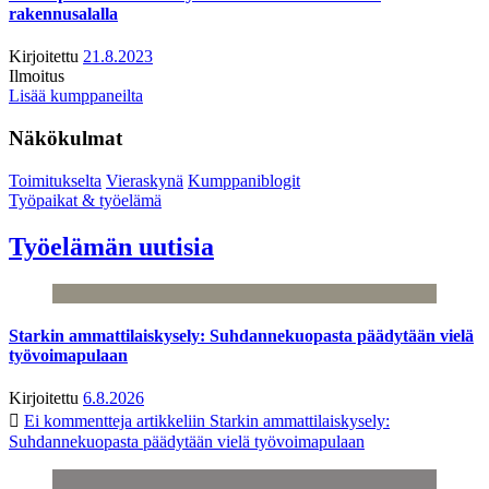
rakennusalalla
Kirjoitettu
21.8.2023
Ilmoitus
Lisää kumppaneilta
Näkökulmat
Toimitukselta
Vieraskynä
Kumppaniblogit
Työpaikat & työelämä
Työelämän uutisia
Starkin ammattilaiskysely: Suhdannekuopasta päädytään vielä
työvoimapulaan
Kirjoitettu
6.8.2026
Ei kommentteja
artikkeliin Starkin ammattilaiskysely:
Suhdannekuopasta päädytään vielä työvoimapulaan