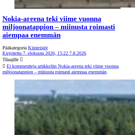
Nokia-areena teki viime vuonna
miljoonatappion – miinusta roimasti
aiempaa enemmän
Pääkategoria
Kiinteistöt
Kirjoitettu 7. elokuuta 2026, 15:22
7.8.2026
Tilaajille
Ei kommentteja
artikkeliin Nokia-areena teki viime vuonna
miljoonatappion – miinusta roimasti aiempaa enemmän