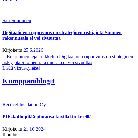
Sari Suominen
Digitaalinen riippuvuus on strateginen riski, jota Suomen
rakennusala ei voi sivuuttaa
Kirjoitettu
25.6.2026
Ei kommentteja
artikkeliin Digitaalinen riippuvuus on strateginen
riski, jota Suomen rakennusala ei voi sivuuttaa
Lisää vieraskynästä
Kumppaniblogit
Recticel Insulation Oy
PIR-katto pitää pintansa kovillakin keleillä
Kirjoitettu
21.10.2024
Ilmoitus