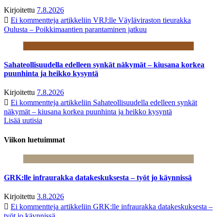
Kirjoitettu
7.8.2026
Ei kommentteja
artikkeliin VRJ:lle Väyläviraston tieurakka
Oulusta – Poikkimaantien parantaminen jatkuu
Sahateollisuudella edelleen synkät näkymät – kiusana korkea
puunhinta ja heikko kysyntä
Kirjoitettu
7.8.2026
Ei kommentteja
artikkeliin Sahateollisuudella edelleen synkät
näkymät – kiusana korkea puunhinta ja heikko kysyntä
Lisää uutisia
Viikon luetuimmat
GRK:lle infraurakka datakeskuksesta – työt jo käynnissä
Kirjoitettu
3.8.2026
Ei kommentteja
artikkeliin GRK:lle infraurakka datakeskuksesta –
työt jo käynnissä