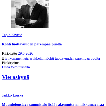
Tapio Kivistö
Kohti tuottavuuden parempaa puolta
Kirjoitettu
29.5.2026
Ei kommentteja
artikkeliin Kohti tuottavuuden parempaa puolta
Pääkirjoitus
Lisää toimitukselta
Vieraskynä
Jarkko Liuska
Muuntojoustava suunnittelu lisää rakennuttajan liikkumavaraa