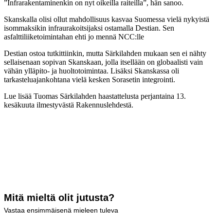
”Infrarakentaminenkin on nyt oikeilla raiteilla”, hän sanoo.
Skanskalla olisi ollut mahdollisuus kasvaa Suomessa vielä nykyistä
isommaksikin infraurakoitsijaksi ostamalla Destian. Sen
asfalttiliiketoimintahan ehti jo mennä NCC:lle
Destian ostoa tutkittiinkin, mutta Särkilahden mukaan sen ei nähty
sellaisenaan sopivan Skanskaan, jolla itsellään on globaalisti vain
vähän ylläpito- ja huoltotoimintaa. Lisäksi Skanskassa oli
tarkasteluajankohtana vielä kesken Sorasetin integrointi.
Lue lisää Tuomas Särkilahden haastattelusta perjantaina 13.
kesäkuuta ilmestyvästä Rakennuslehdestä.
Mitä mieltä olit jutusta?
Vastaa ensimmäisenä mieleen tuleva