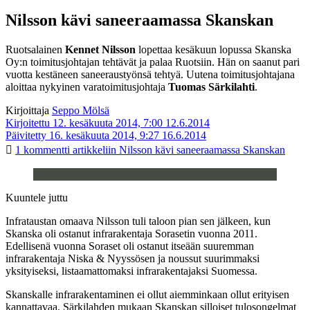
Nilsson kävi saneeraamassa Skanskan
Ruotsalainen
Kennet Nilsson
lopettaa kesäkuun lopussa Skanska
Oy:n toimitusjohtajan tehtävät ja palaa Ruotsiin. Hän on saanut pari
vuotta kestäneen saneeraustyönsä tehtyä. Uutena toimitusjohtajana
aloittaa nykyinen varatoimitusjohtaja
Tuomas Särkilahti
.
Kirjoittaja
Seppo Mölsä
Kirjoitettu 12. kesäkuuta 2014, 7:00
12.6.2014
Päivitetty 16. kesäkuuta 2014, 9:27
16.6.2014
1 kommentti
artikkeliin Nilsson kävi saneeraamassa Skanskan
Kuuntele juttu
Infrataustan omaava Nilsson tuli taloon pian sen jälkeen, kun
Skanska oli ostanut infrarakentaja Sorasetin vuonna 2011.
Edellisenä vuonna Soraset oli ostanut itseään suuremman
infrarakentaja Niska & Nyyssösen ja noussut suurimmaksi
yksityiseksi, listaamattomaksi infrarakentajaksi Suomessa.
Skanskalle infrarakentaminen ei ollut aiemminkaan ollut erityisen
kannattavaa. Särkilahden mukaan Skanskan silloiset tulosongelmat