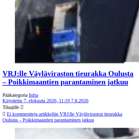
VRJ:lle Väyläviraston tieurakka Oulusta
– Poikkimaantien parantaminen jatkuu
Pääkategoria
Infra
Kirjoitettu 7. elokuuta 2026, 11:19
7.8.2026
Tilaajille
Ei kommentteja
artikkeliin VRJ:lle Väyläviraston tieurakka
Oulusta – Poikkimaantien parantaminen jatkuu