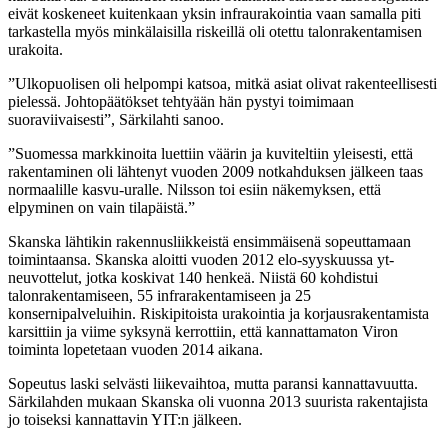
eivät koskeneet kuitenkaan yksin infraurakointia vaan samalla piti
tarkastella myös minkälaisilla riskeillä oli otettu talonrakentamisen
urakoita.
”Ulkopuolisen oli helpompi katsoa, mitkä asiat olivat rakenteellisesti
pielessä. Johtopäätökset tehtyään hän pystyi toimimaan
suoraviivaisesti”, Särkilahti sanoo.
”Suomessa markkinoita luettiin väärin ja kuviteltiin yleisesti, että
rakentaminen oli lähtenyt vuoden 2009 notkahduksen jälkeen taas
normaalille kasvu-uralle. Nilsson toi esiin näkemyksen, että
elpyminen on vain tilapäistä.”
Skanska lähtikin rakennusliikkeistä ensimmäisenä sopeuttamaan
toimintaansa. Skanska aloitti vuoden 2012 elo-syyskuussa yt-
neuvottelut, jotka koskivat 140 henkeä. Niistä 60 kohdistui
talonrakentamiseen, 55 infrarakentamiseen ja 25
konsernipalveluihin. Riskipitoista urakointia ja korjausrakentamista
karsittiin ja viime syksynä kerrottiin, että kannattamaton Viron
toiminta lopetetaan vuoden 2014 aikana.
Sopeutus laski selvästi liikevaihtoa, mutta paransi kannattavuutta.
Särkilahden mukaan Skanska oli vuonna 2013 suurista rakentajista
jo toiseksi kannattavin YIT:n jälkeen.