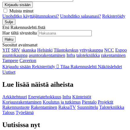
Kirjaudu sisään
Muista minut
Unohditko käyttäjätunnuksesi?
Unohditko salasanasi?
Rekisteröidy
Sulje
Etsi Rakennuslehti.fistä
Hae tältä sivustolta
Haku
Suositut avainsanat
YIT
SRV
skanska
Helsinki
Tilastokeskus
yrityskauppa
NCC
Espoo
asuntokauppa
asuntorakentaminen
Infra
talotekniikka
rakentaminen
Tampere
Caverion
Kirjaudu sisään
Rekisteröidy
Tilaa Rakennuslehti
Näköislehdet
Uutiset
Lue lisää näistä aiheista
Arkkitehtuuri
Energiatehokkuus
Infra
Kiinteistöt
Korjausrakentaminen
Koulutus ja tutkimus
Pientalo
Projektit
Rakennustuote
Rakentaminen
RaksaTV
Suunnittelu
Talotekniikka
Talous
Työelämä
Uutisissa nyt