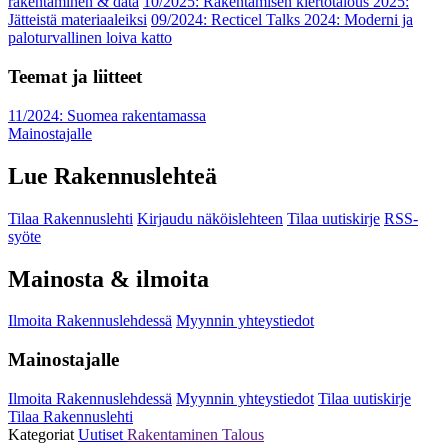
rakentaminen & data
10/2025: Rakentamisen kiertotalous 2025:
Jätteistä materiaaleiksi
09/2024: Recticel Talks 2024: Moderni ja
paloturvallinen loiva katto
Teemat ja liitteet
11/2024: Suomea rakentamassa
Mainostajalle
Lue Rakennuslehteä
Tilaa Rakennuslehti
Kirjaudu näköislehteen
Tilaa uutiskirje
RSS-
syöte
Mainosta & ilmoita
Ilmoita Rakennuslehdessä
Myynnin yhteystiedot
Mainostajalle
Ilmoita Rakennuslehdessä
Myynnin yhteystiedot
Tilaa uutiskirje
Tilaa Rakennuslehti
Kategoriat
Uutiset
Rakentaminen
Talous