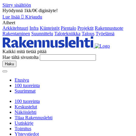
Siirry sisältöön
Hyödynnä 1kk/0€ diginäyte!
Lue lisää
Kirjaudu
Aiheet
Arkkitehtuuri
Infra
Kiinteistöt
Pientalo
Projektit
Rakennustuote
Rakentaminen
Suunnittelu
Talotekniikka
Talous
Työelämä
Kaikki mitä tietää pitää
Hae tältä sivustolta
Haku
Etusivu
100 tuoreinta
Suurimmat
100 tuoreinta
Keskustelut
Näköislehti
Tilaa Rakennuslehti
Uutiskirje
Toimitus
Yhteystiedot