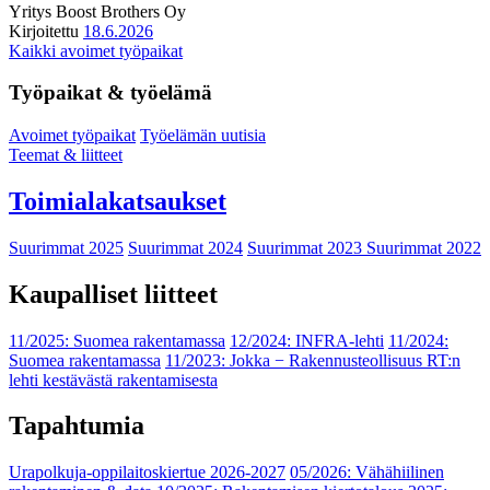
Yritys
Boost Brothers Oy
Kirjoitettu
18.6.2026
Kaikki avoimet työpaikat
Työpaikat & työelämä
Avoimet työpaikat
Työelämän uutisia
Teemat & liitteet
Toimialakatsaukset
Suurimmat 2025
Suurimmat 2024
Suurimmat 2023
Suurimmat 2022
Kaupalliset liitteet
11/2025: Suomea rakentamassa
12/2024: INFRA-lehti
11/2024:
Suomea rakentamassa
11/2023: Jokka − Rakennusteollisuus RT:n
lehti kestävästä rakentamisesta
Tapahtumia
Urapolkuja-oppilaitoskiertue 2026-2027
05/2026: Vähähiilinen