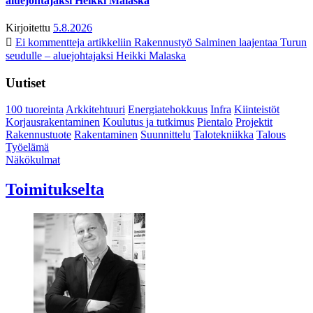
aluejohtajaksi Heikki Malaska
Kirjoitettu
5.8.2026
Ei kommentteja
artikkeliin Rakennustyö Salminen laajentaa Turun
seudulle – aluejohtajaksi Heikki Malaska
Uutiset
100 tuoreinta
Arkkitehtuuri
Energiatehokkuus
Infra
Kiinteistöt
Korjausrakentaminen
Koulutus ja tutkimus
Pientalo
Projektit
Rakennustuote
Rakentaminen
Suunnittelu
Talotekniikka
Talous
Työelämä
Näkökulmat
Toimitukselta