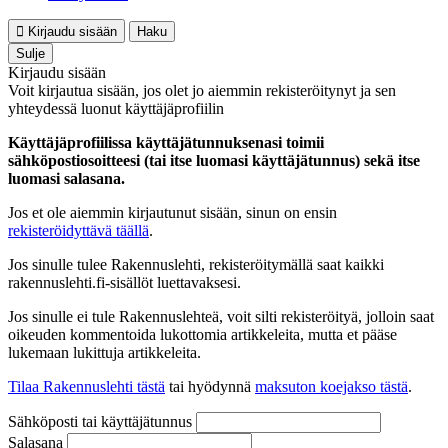
Kirjaudu sisään
Haku
Sulje
Kirjaudu sisään
Voit kirjautua sisään, jos olet jo aiemmin rekisteröitynyt ja sen
yhteydessä luonut käyttäjäprofiilin
Käyttäjäprofiilissa käyttäjätunnuksenasi toimii
sähköpostiosoitteesi (tai itse luomasi käyttäjätunnus) sekä itse
luomasi salasana.
Jos et ole aiemmin kirjautunut sisään, sinun on ensin
rekisteröidyttävä täällä
.
Jos sinulle tulee Rakennuslehti, rekisteröitymällä saat kaikki
rakennuslehti.fi-sisällöt luettavaksesi.
Jos sinulle ei tule Rakennuslehteä, voit silti rekisteröityä, jolloin saat
oikeuden kommentoida lukottomia artikkeleita, mutta et pääse
lukemaan lukittuja artikkeleita.
Tilaa Rakennuslehti tästä
tai hyödynnä
maksuton koejakso tästä
.
Sähköposti tai käyttäjätunnus
Salasana