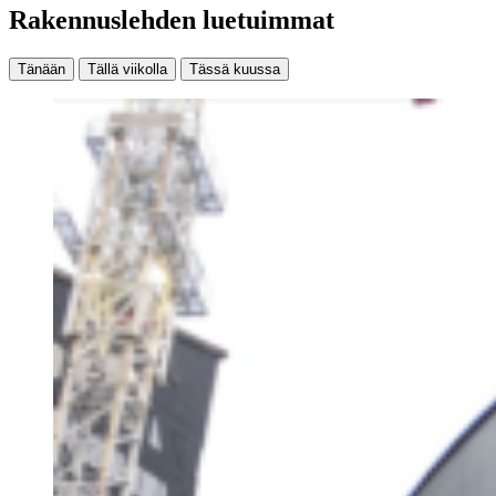
Rakennuslehden luetuimmat
Tänään
Tällä viikolla
Tässä kuussa