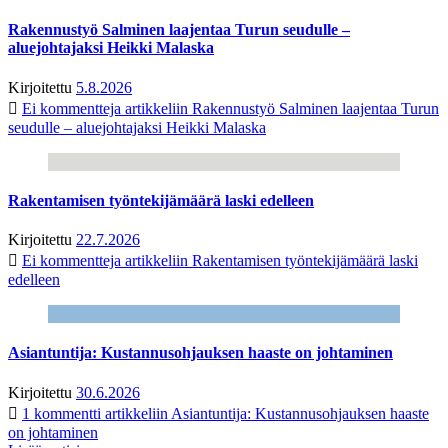
Rakennustyö Salminen laajentaa Turun seudulle –
aluejohtajaksi Heikki Malaska
Kirjoitettu
5.8.2026
Ei kommentteja
artikkeliin Rakennustyö Salminen laajentaa Turun
seudulle – aluejohtajaksi Heikki Malaska
Rakentamisen työntekijämäärä laski edelleen
Kirjoitettu
22.7.2026
Ei kommentteja
artikkeliin Rakentamisen työntekijämäärä laski
edelleen
Asiantuntija: Kustannusohjauksen haaste on johtaminen
Kirjoitettu
30.6.2026
1 kommentti
artikkeliin Asiantuntija: Kustannusohjauksen haaste
on johtaminen