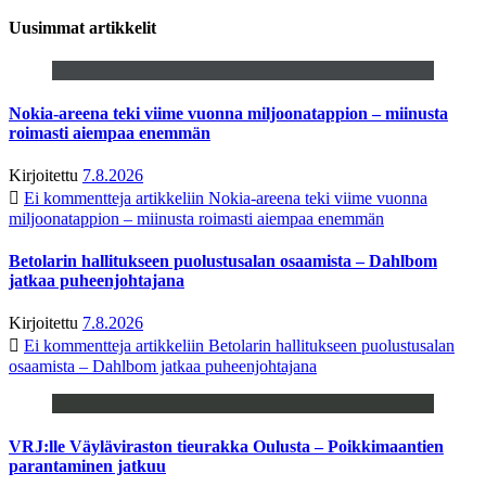
Uusimmat artikkelit
Nokia-areena teki viime vuonna miljoonatappion – miinusta
roimasti aiempaa enemmän
Kirjoitettu
7.8.2026
Ei kommentteja
artikkeliin Nokia-areena teki viime vuonna
miljoonatappion – miinusta roimasti aiempaa enemmän
Betolarin hallitukseen puolustusalan osaamista – Dahlbom
jatkaa puheenjohtajana
Kirjoitettu
7.8.2026
Ei kommentteja
artikkeliin Betolarin hallitukseen puolustusalan
osaamista – Dahlbom jatkaa puheenjohtajana
VRJ:lle Väyläviraston tieurakka Oulusta – Poikkimaantien
parantaminen jatkuu