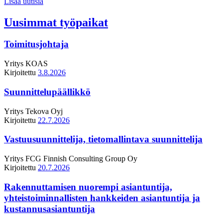
Lisää uutisia
Uusimmat työpaikat
Toimitusjohtaja
Yritys
KOAS
Kirjoitettu
3.8.2026
Suunnittelupäällikkö
Yritys
Tekova Oyj
Kirjoitettu
22.7.2026
Vastuusuunnittelija, tietomallintava suunnittelija
Yritys
FCG Finnish Consulting Group Oy
Kirjoitettu
20.7.2026
Rakennuttamisen nuorempi asiantuntija,
yhteistoiminnallisten hankkeiden asiantuntija ja
kustannusasiantuntija