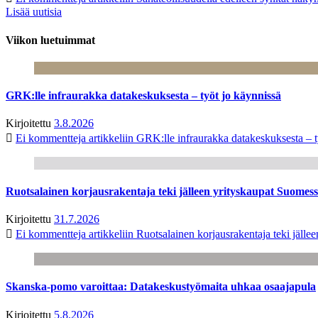
Lisää uutisia
Viikon luetuimmat
GRK:lle infraurakka datakeskuksesta – työt jo käynnissä
Kirjoitettu
3.8.2026
Ei kommentteja
artikkeliin GRK:lle infraurakka datakeskuksesta – t
Ruotsalainen korjausrakentaja teki jälleen yrityskaupat Suome
Kirjoitettu
31.7.2026
Ei kommentteja
artikkeliin Ruotsalainen korjausrakentaja teki jäl
Skanska-pomo varoittaa: Datakeskustyömaita uhkaa osaajapula
Kirjoitettu
5.8.2026