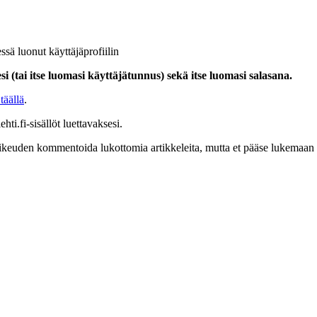
ssä luonut käyttäjäprofiilin
i (tai itse luomasi käyttäjätunnus) sekä itse luomasi salasana.
täällä
.
hti.fi-sisällöt luettavaksesi.
at oikeuden kommentoida lukottomia artikkeleita, mutta et pääse lukemaan l