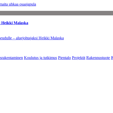
maita uhkaa osaajapula
i Heikki Malaska
eudulle – aluejohtajaksi Heikki Malaska
srakentaminen
Koulutus ja tutkimus
Pientalo
Projektit
Rakennustuote
R