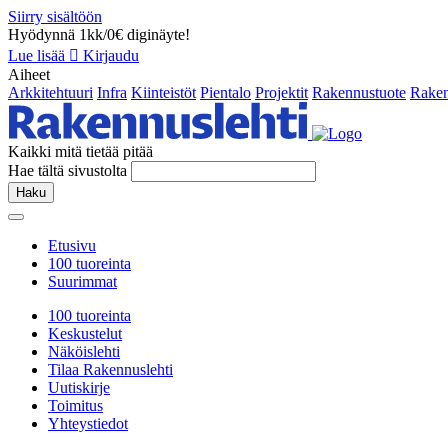
Siirry sisältöön
Hyödynnä 1kk/0€ diginäyte!
Lue lisää
Kirjaudu
Aiheet
Arkkitehtuuri
Infra
Kiinteistöt
Pientalo
Projektit
Rakennustuote
Raken
Kaikki mitä tietää pitää
Hae tältä sivustolta
Haku
Etusivu
100 tuoreinta
Suurimmat
100 tuoreinta
Keskustelut
Näköislehti
Tilaa Rakennuslehti
Uutiskirje
Toimitus
Yhteystiedot