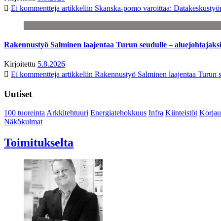
Ei kommentteja
artikkeliin Skanska-pomo varoittaa: Datakeskustyö
Rakennustyö Salminen laajentaa Turun seudulle – aluejohtajaks
Kirjoitettu
5.8.2026
Ei kommentteja
artikkeliin Rakennustyö Salminen laajentaa Turun s
Uutiset
100 tuoreinta
Arkkitehtuuri
Energiatehokkuus
Infra
Kiinteistöt
Korjau
Näkökulmat
Toimitukselta