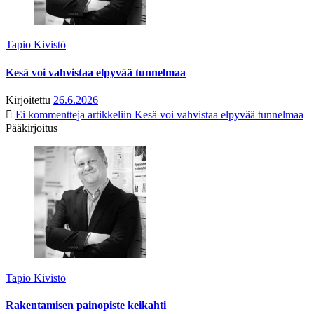
Tapio Kivistö
Kesä voi vahvistaa elpyvää tunnelmaa
Kirjoitettu
26.6.2026
Ei kommentteja
artikkeliin Kesä voi vahvistaa elpyvää tunnelmaa
Pääkirjoitus
Tapio Kivistö
Rakentamisen painopiste keikahti