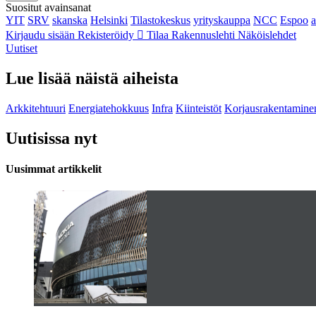
Suositut avainsanat
YIT
SRV
skanska
Helsinki
Tilastokeskus
yrityskauppa
NCC
Espoo
Kirjaudu sisään
Rekisteröidy
Tilaa Rakennuslehti
Näköislehdet
Uutiset
Lue lisää näistä aiheista
Arkkitehtuuri
Energiatehokkuus
Infra
Kiinteistöt
Korjausrakentamine
Uutisissa nyt
Uusimmat artikkelit