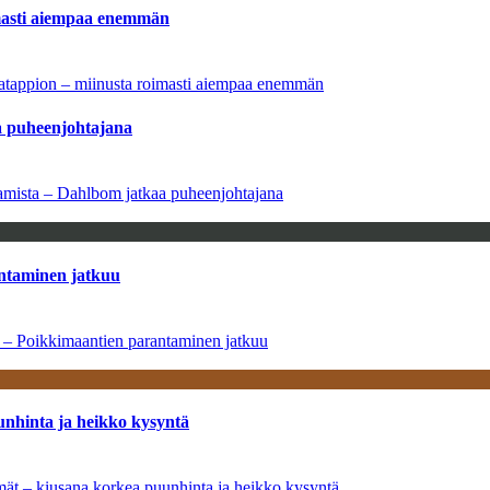
imasti aiempaa enemmän
natappion – miinusta roimasti aiempaa enemmän
aa puheenjohtajana
saamista – Dahlbom jatkaa puheenjohtajana
antaminen jatkuu
a – Poikkimaantien parantaminen jatkuu
unhinta ja heikko kysyntä
ymät – kiusana korkea puunhinta ja heikko kysyntä