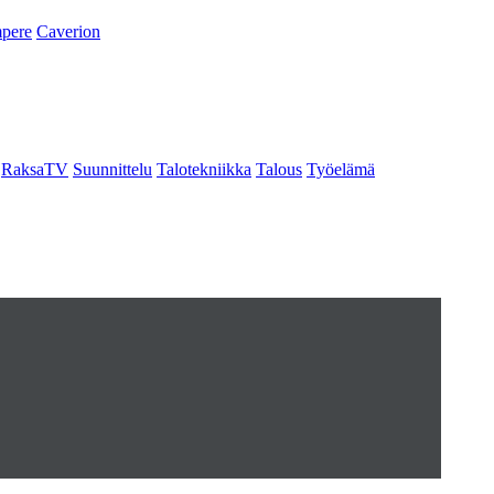
pere
Caverion
RaksaTV
Suunnittelu
Talotekniikka
Talous
Työelämä