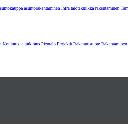
asuntokauppa
asuntorakentaminen
Infra
talotekniikka
rakentaminen
Tam
n
Koulutus ja tutkimus
Pientalo
Projektit
Rakennustuote
Rakentaminen