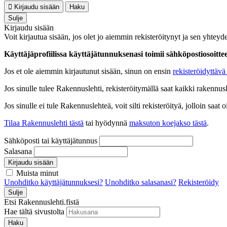
Kirjaudu sisään
Haku
Sulje
Kirjaudu sisään
Voit kirjautua sisään, jos olet jo aiemmin rekisteröitynyt ja sen yhteyde
Käyttäjäprofiilissa käyttäjätunnuksenasi toimii sähköpostiosoittees
Jos et ole aiemmin kirjautunut sisään, sinun on ensin
rekisteröidyttävä 
Jos sinulle tulee Rakennuslehti, rekisteröitymällä saat kaikki rakennusle
Jos sinulle ei tule Rakennuslehteä, voit silti rekisteröityä, jolloin sa
Tilaa Rakennuslehti tästä
tai hyödynnä
maksuton koejakso tästä
.
Sähköposti tai käyttäjätunnus
Salasana
Kirjaudu sisään
Muista minut
Unohditko käyttäjätunnuksesi?
Unohditko salasanasi?
Rekisteröidy
Sulje
Etsi Rakennuslehti.fistä
Hae tältä sivustolta
Haku