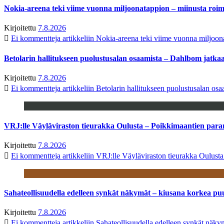
Nokia-areena teki viime vuonna miljoonatappion – miinusta ro
Kirjoitettu
7.8.2026
Ei kommentteja
artikkeliin Nokia-areena teki viime vuonna miljoo
Betolarin hallitukseen puolustusalan osaamista – Dahlbom jatk
Kirjoitettu
7.8.2026
Ei kommentteja
artikkeliin Betolarin hallitukseen puolustusalan o
VRJ:lle Väyläviraston tieurakka Oulusta – Poikkimaantien par
Kirjoitettu
7.8.2026
Ei kommentteja
artikkeliin VRJ:lle Väyläviraston tieurakka Oulust
Sahateollisuudella edelleen synkät näkymät – kiusana korkea pu
Kirjoitettu
7.8.2026
Ei kommentteja
artikkeliin Sahateollisuudella edelleen synkät näk