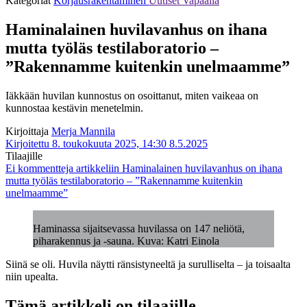
Kategoriat
Korjausrakentaminen
Uutiset
Vapaalla
Haminalainen huvilavanhus on ihana
mutta työläs testilaboratorio –
”Rakennamme kuitenkin unelmaamme”
Iäkkään huvilan kunnostus on osoittanut, miten vaikeaa on
kunnostaa kestävin menetelmin.
Kirjoittaja
Merja Mannila
Kirjoitettu 8. toukokuuta 2025, 14:30
8.5.2025
Tilaajille
Ei kommentteja
artikkeliin Haminalainen huvilavanhus on ihana
mutta työläs testilaboratorio – ”Rakennamme kuitenkin
unelmaamme”
Haminassa sijaitsevassa huvilassa on 147 neliötä,
piharakennus ja -sauna. Kuva: Katri Einola
Siinä se oli. Huvila näytti ränsistyneeltä ja surulliselta – ja toisaalta
niin upealta.
Tämä artikkeli on tilaajille