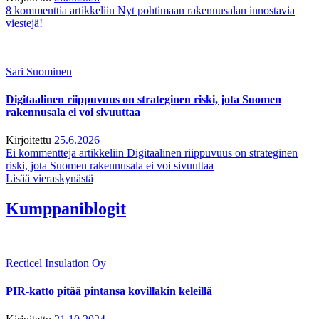
8 kommenttia
artikkeliin Nyt pohtimaan rakennusalan innostavia
viestejä!
Sari Suominen
Digitaalinen riippuvuus on strateginen riski, jota Suomen
rakennusala ei voi sivuuttaa
Kirjoitettu
25.6.2026
Ei kommentteja
artikkeliin Digitaalinen riippuvuus on strateginen
riski, jota Suomen rakennusala ei voi sivuuttaa
Lisää vieraskynästä
Kumppaniblogit
Recticel Insulation Oy
PIR-katto pitää pintansa kovillakin keleillä