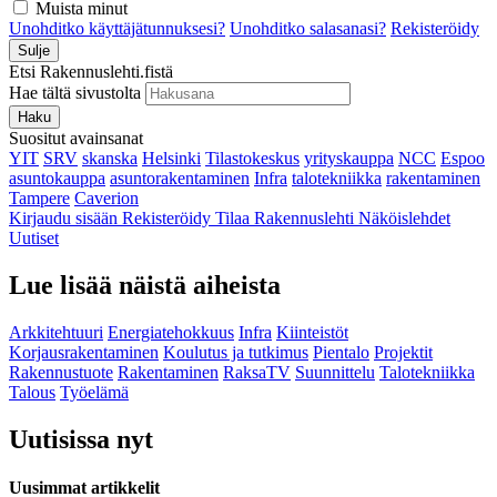
Muista minut
Unohditko käyttäjätunnuksesi?
Unohditko salasanasi?
Rekisteröidy
Sulje
Etsi Rakennuslehti.fistä
Hae tältä sivustolta
Haku
Suositut avainsanat
YIT
SRV
skanska
Helsinki
Tilastokeskus
yrityskauppa
NCC
Espoo
asuntokauppa
asuntorakentaminen
Infra
talotekniikka
rakentaminen
Tampere
Caverion
Kirjaudu sisään
Rekisteröidy
Tilaa Rakennuslehti
Näköislehdet
Uutiset
Lue lisää näistä aiheista
Arkkitehtuuri
Energiatehokkuus
Infra
Kiinteistöt
Korjausrakentaminen
Koulutus ja tutkimus
Pientalo
Projektit
Rakennustuote
Rakentaminen
RaksaTV
Suunnittelu
Talotekniikka
Talous
Työelämä
Uutisissa nyt
Uusimmat artikkelit