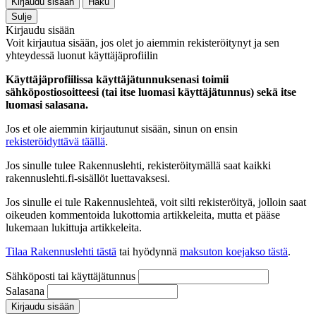
Kirjaudu sisään
Haku
Sulje
Kirjaudu sisään
Voit kirjautua sisään, jos olet jo aiemmin rekisteröitynyt ja sen
yhteydessä luonut käyttäjäprofiilin
Käyttäjäprofiilissa käyttäjätunnuksenasi toimii
sähköpostiosoitteesi (tai itse luomasi käyttäjätunnus) sekä itse
luomasi salasana.
Jos et ole aiemmin kirjautunut sisään, sinun on ensin
rekisteröidyttävä täällä
.
Jos sinulle tulee Rakennuslehti, rekisteröitymällä saat kaikki
rakennuslehti.fi-sisällöt luettavaksesi.
Jos sinulle ei tule Rakennuslehteä, voit silti rekisteröityä, jolloin saat
oikeuden kommentoida lukottomia artikkeleita, mutta et pääse
lukemaan lukittuja artikkeleita.
Tilaa Rakennuslehti tästä
tai hyödynnä
maksuton koejakso tästä
.
Sähköposti tai käyttäjätunnus
Salasana
Kirjaudu sisään