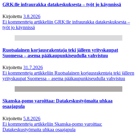
GRK:lle infraurakka datakeskuksesta – työt jo käynnissä
Kirjoitettu
3.8.2026
Ei kommentteja
artikkeliin GRK:lle infraurakka datakeskuksesta –
työt jo käynnissä
Ruotsalainen korjausrakentaja teki jälleen yrityskaupat
Suomessa – asema pääkaupunkiseudulla vahvistuu
Kirjoitettu
31.7.2026
Ei kommentteja
artikkeliin Ruotsalainen korjausrakentaja teki jälleen
yrityskaupat Suomessa – asema pääkaupunkiseudulla vahvistuu
Skanska-pomo varoittaa: Datakeskustyömaita uhkaa
osaajapula
Kirjoitettu
5.8.2026
Ei kommentteja
artikkeliin Skanska-pomo varoittaa:
Datakeskustyömaita uhkaa osaajapula