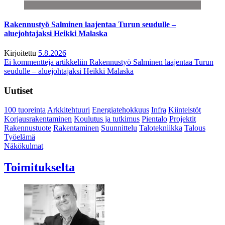
Rakennustyö Salminen laajentaa Turun seudulle –
aluejohtajaksi Heikki Malaska
Kirjoitettu
5.8.2026
Ei kommentteja
artikkeliin Rakennustyö Salminen laajentaa Turun
seudulle – aluejohtajaksi Heikki Malaska
Uutiset
100 tuoreinta
Arkkitehtuuri
Energiatehokkuus
Infra
Kiinteistöt
Korjausrakentaminen
Koulutus ja tutkimus
Pientalo
Projektit
Rakennustuote
Rakentaminen
Suunnittelu
Talotekniikka
Talous
Työelämä
Näkökulmat
Toimitukselta