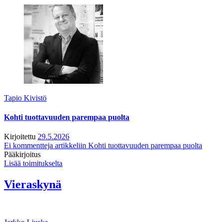
Tapio Kivistö
Kohti tuottavuuden parempaa puolta
Kirjoitettu
29.5.2026
Ei kommentteja
artikkeliin Kohti tuottavuuden parempaa puolta
Pääkirjoitus
Lisää toimitukselta
Vieraskynä