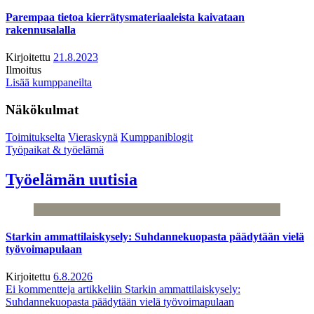
Parempaa tietoa kierrätysmateriaaleista kaivataan
rakennusalalla
Kirjoitettu
21.8.2023
Ilmoitus
Lisää kumppaneilta
Näkökulmat
Toimitukselta
Vieraskynä
Kumppaniblogit
Työpaikat & työelämä
Työelämän uutisia
Starkin ammattilaiskysely: Suhdannekuopasta päädytään vielä
työvoimapulaan
Kirjoitettu
6.8.2026
Ei kommentteja
artikkeliin Starkin ammattilaiskysely:
Suhdannekuopasta päädytään vielä työvoimapulaan