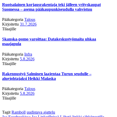
Ruotsalainen korjausrakentaja teki jälleen yrityskaupat
Suomessa – asema pääkaupunkiseudulla vahvistuu
Pääkategoria
Talous
Kirjoitettu
31.7.2026
Tilaajille
Skanska-pomo varoittaa: Datakeskustyömaita uhkaa
osaajapula
Pääkategoria
Infra
Kirjoitettu
5.8.2026
Tilaajille
Rakennustyö Salminen laajentaa Turun seudulle –
aluejohtajaksi Heikki Malaska
Pääkategoria
Talous
Kirjoitettu
5.8.2026
Tilaajille
Tagit
Ramboll
uudistava ajattelu
Jaa Facebookissa
Jaa LinkedInissä
Lähetä linkki sähköpostilla