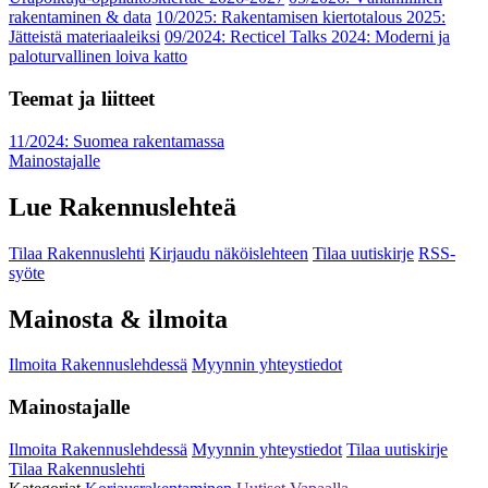
rakentaminen & data
10/2025: Rakentamisen kiertotalous 2025:
Jätteistä materiaaleiksi
09/2024: Recticel Talks 2024: Moderni ja
paloturvallinen loiva katto
Teemat ja liitteet
11/2024: Suomea rakentamassa
Mainostajalle
Lue Rakennuslehteä
Tilaa Rakennuslehti
Kirjaudu näköislehteen
Tilaa uutiskirje
RSS-
syöte
Mainosta & ilmoita
Ilmoita Rakennuslehdessä
Myynnin yhteystiedot
Mainostajalle
Ilmoita Rakennuslehdessä
Myynnin yhteystiedot
Tilaa uutiskirje
Tilaa Rakennuslehti