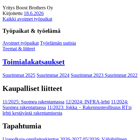
Yritys
Boost Brothers Oy
Kirjoitettu
18.6.2026
Kaikki avoimet työpaikat
Työpaikat & työelämä
Avoimet työpaikat
Työelämän uutisia
Teemat & liitteet
Toimialakatsaukset
Suurimmat 2025
Suurimmat 2024
Suurimmat 2023
Suurimmat 2022
Kaupalliset liitteet
11/2025: Suomea rakentamassa
12/2024: INFRA-lehti
11/2024:
Suomea rakentamassa
11/2023: Jokka − Rakennusteollisuus RT:n
lehti kestävästä rakentamisesta
Tapahtumia
Urapolkuja-oppilaitoskiertue 2026-2027
05/2026: Vähähiilinen