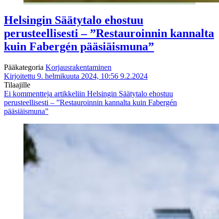
Helsingin Säätytalo ehostuu
perusteellisesti – ”Restauroinnin kannalta
kuin Fabergén pääsiäismuna”
Pääkategoria
Korjausrakentaminen
Kirjoitettu 9. helmikuuta 2024, 10:56
9.2.2024
Tilaajille
Ei kommentteja
artikkeliin Helsingin Säätytalo ehostuu
perusteellisesti – ”Restauroinnin kannalta kuin Fabergén
pääsiäismuna”