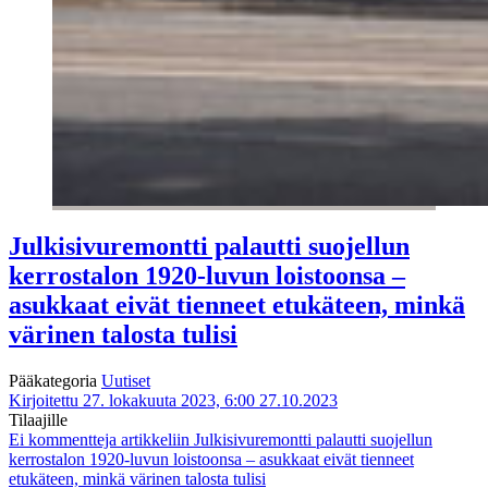
Julkisivuremontti palautti suojellun
kerrostalon 1920-luvun loistoonsa –
asukkaat eivät tienneet etukäteen, minkä
värinen talosta tulisi
Pääkategoria
Uutiset
Kirjoitettu 27. lokakuuta 2023, 6:00
27.10.2023
Tilaajille
Ei kommentteja
artikkeliin Julkisivuremontti palautti suojellun
kerrostalon 1920-luvun loistoonsa – asukkaat eivät tienneet
etukäteen, minkä värinen talosta tulisi