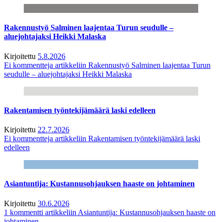
Rakennustyö Salminen laajentaa Turun seudulle –
aluejohtajaksi Heikki Malaska
Kirjoitettu
5.8.2026
Ei kommentteja
artikkeliin Rakennustyö Salminen laajentaa Turun
seudulle – aluejohtajaksi Heikki Malaska
Rakentamisen työntekijämäärä laski edelleen
Kirjoitettu
22.7.2026
Ei kommentteja
artikkeliin Rakentamisen työntekijämäärä laski
edelleen
Asiantuntija: Kustannusohjauksen haaste on johtaminen
Kirjoitettu
30.6.2026
1 kommentti
artikkeliin Asiantuntija: Kustannusohjauksen haaste on
johtaminen