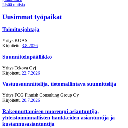
Lisää uutisia
Uusimmat työpaikat
Toimitusjohtaja
Yritys
KOAS
Kirjoitettu
3.8.2026
Suunnittelupäällikkö
Yritys
Tekova Oyj
Kirjoitettu
22.7.2026
Vastuusuunnittelija, tietomallintava suunnittelija
Yritys
FCG Finnish Consulting Group Oy
Kirjoitettu
20.7.2026
Rakennuttamisen nuorempi asiantuntija,
yhteistoiminnallisten hankkeiden asiantuntija ja
kustannusasiantuntija