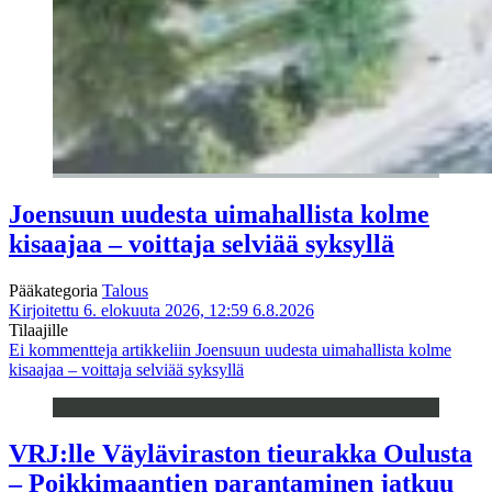
Joensuun uudesta uimahallista kolme
kisaajaa – voittaja selviää syksyllä
Pääkategoria
Talous
Kirjoitettu 6. elokuuta 2026, 12:59
6.8.2026
Tilaajille
Ei kommentteja
artikkeliin Joensuun uudesta uimahallista kolme
kisaajaa – voittaja selviää syksyllä
VRJ:lle Väyläviraston tieurakka Oulusta
– Poikkimaantien parantaminen jatkuu