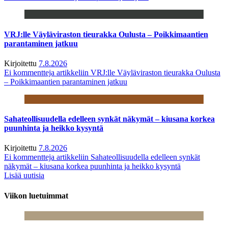
VRJ:lle Väyläviraston tieurakka Oulusta – Poikkimaantien
parantaminen jatkuu
Kirjoitettu
7.8.2026
Ei kommentteja
artikkeliin VRJ:lle Väyläviraston tieurakka Oulusta
– Poikkimaantien parantaminen jatkuu
Sahateollisuudella edelleen synkät näkymät – kiusana korkea
puunhinta ja heikko kysyntä
Kirjoitettu
7.8.2026
Ei kommentteja
artikkeliin Sahateollisuudella edelleen synkät
näkymät – kiusana korkea puunhinta ja heikko kysyntä
Lisää uutisia
Viikon luetuimmat