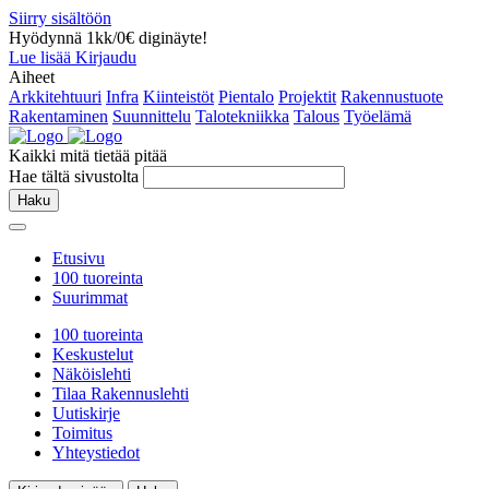
Siirry sisältöön
Hyödynnä 1kk/0€ diginäyte!
Lue lisää
Kirjaudu
Aiheet
Arkkitehtuuri
Infra
Kiinteistöt
Pientalo
Projektit
Rakennustuote
Rakentaminen
Suunnittelu
Talotekniikka
Talous
Työelämä
Kaikki mitä tietää pitää
Hae tältä sivustolta
Haku
Etusivu
100 tuoreinta
Suurimmat
100 tuoreinta
Keskustelut
Näköislehti
Tilaa Rakennuslehti
Uutiskirje
Toimitus
Yhteystiedot