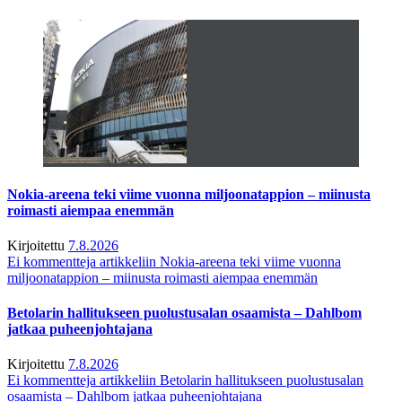
Nokia-areena teki viime vuonna miljoonatappion – miinusta
roimasti aiempaa enemmän
Kirjoitettu
7.8.2026
Ei kommentteja
artikkeliin Nokia-areena teki viime vuonna
miljoonatappion – miinusta roimasti aiempaa enemmän
Betolarin hallitukseen puolustusalan osaamista – Dahlbom
jatkaa puheenjohtajana
Kirjoitettu
7.8.2026
Ei kommentteja
artikkeliin Betolarin hallitukseen puolustusalan
osaamista – Dahlbom jatkaa puheenjohtajana