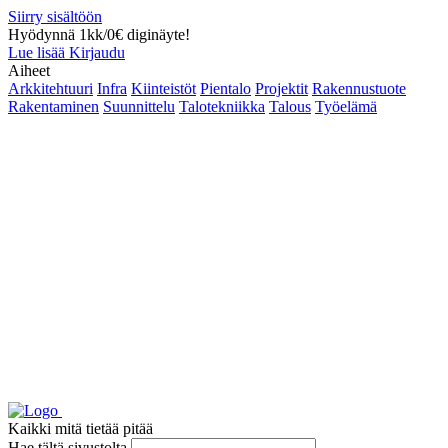
Siirry sisältöön
Hyödynnä 1kk/0€ diginäyte!
Lue lisää
Kirjaudu
Aiheet
Arkkitehtuuri
Infra
Kiinteistöt
Pientalo
Projektit
Rakennustuote
Rakentaminen
Suunnittelu
Talotekniikka
Talous
Työelämä
Kaikki mitä tietää pitää
Hae tältä sivustolta