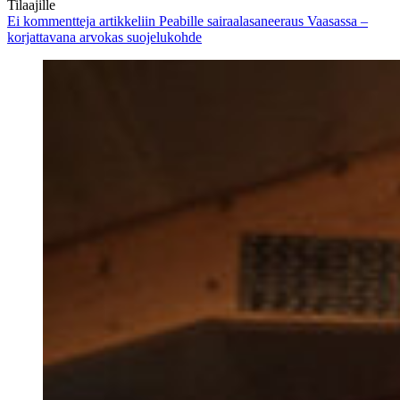
Tilaajille
Ei kommentteja
artikkeliin Peabille sairaalasaneeraus Vaasassa –
korjattavana arvokas suojelukohde