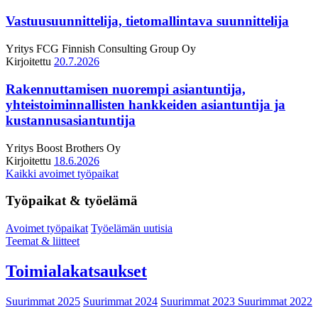
Vastuusuunnittelija, tietomallintava suunnittelija
Yritys
FCG Finnish Consulting Group Oy
Kirjoitettu
20.7.2026
Rakennuttamisen nuorempi asiantuntija,
yhteistoiminnallisten hankkeiden asiantuntija ja
kustannusasiantuntija
Yritys
Boost Brothers Oy
Kirjoitettu
18.6.2026
Kaikki avoimet työpaikat
Työpaikat & työelämä
Avoimet työpaikat
Työelämän uutisia
Teemat & liitteet
Toimialakatsaukset
Suurimmat 2025
Suurimmat 2024
Suurimmat 2023
Suurimmat 2022