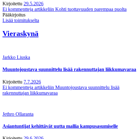
Kirjoitettu
29.5.2026
Ei kommentteja
artikkeliin Kohti tuottavuuden parempaa puolta
Pääkirjoitus
Lisää toimitukselta
Vieraskynä
Jarkko Liuska
Muuntojoustava suunnittelu lisää rakennuttajan liikkumavaraa
Kirjoitettu
7.7.2026
Ei kommentteja
artikkeliin Muuntojoustava suunnittelu lisää
rakennuttajan liikkumavaraa
Jethro Ollaranta
Asiantuntijat kehittävät uutta mallia kampusasumiselle
Kirjoitettu
29.6.2026