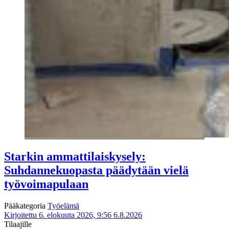
Starkin ammattilaiskysely:
Suhdannekuopasta päädytään vielä
työvoimapulaan
Pääkategoria
Työelämä
Kirjoitettu 6. elokuuta 2026, 9:56
6.8.2026
Tilaajille