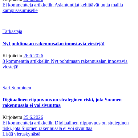
Ei kommentteja
artikkeliin Asiantuntijat kehittävät uutta mallia
kampusasumiselle
Tarkastaja
Nyt pohtimaan rakennusalan innostavia viestejä!
Kirjoitettu
26.6.2026
8 kommenttia
artikkeliin Nyt pohtimaan rakennusalan innostavia
viestejä!
Sari Suominen
Digitaalinen riippuvuus on strateginen riski, jota Suomen
rakennusala ei voi sivuuttaa
Kirjoitettu
25.6.2026
Ei kommentteja
artikkeliin Digitaalinen riippuvuus on strateginen
riski, jota Suomen rakennusala ei voi sivuuttaa
Lisää vieraskynästä