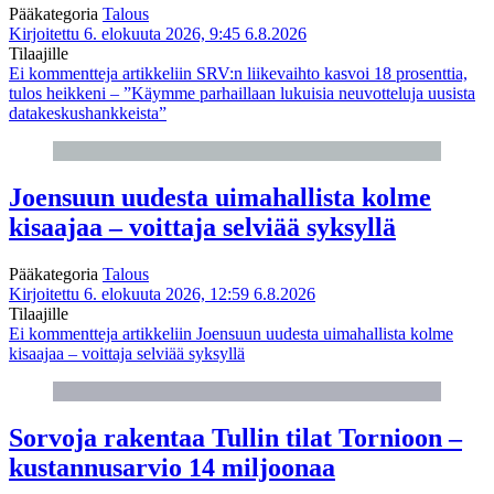
Pääkategoria
Talous
Kirjoitettu 6. elokuuta 2026, 9:45
6.8.2026
Tilaajille
Ei kommentteja
artikkeliin SRV:n liikevaihto kasvoi 18 prosenttia,
tulos heikkeni – ”Käymme parhaillaan lukuisia neuvotteluja uusista
datakeskushankkeista”
Joensuun uudesta uimahallista kolme
kisaajaa – voittaja selviää syksyllä
Pääkategoria
Talous
Kirjoitettu 6. elokuuta 2026, 12:59
6.8.2026
Tilaajille
Ei kommentteja
artikkeliin Joensuun uudesta uimahallista kolme
kisaajaa – voittaja selviää syksyllä
Sorvoja rakentaa Tullin tilat Tornioon –
kustannusarvio 14 miljoonaa