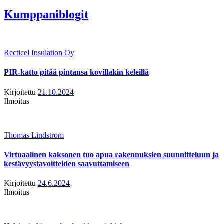
Kumppaniblogit
Recticel Insulation Oy
PIR-katto pitää pintansa kovillakin keleillä
Kirjoitettu
21.10.2024
Ilmoitus
Thomas Lindstrom
Virtuaalinen kaksonen tuo apua rakennuksien suunnitteluun ja
kestävyystavoitteiden saavuttamiseen
Kirjoitettu
24.6.2024
Ilmoitus