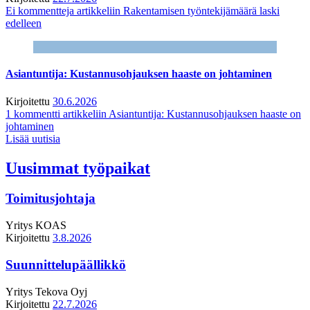
Ei kommentteja
artikkeliin Rakentamisen työntekijämäärä laski
edelleen
Asiantuntija: Kustannusohjauksen haaste on johtaminen
Kirjoitettu
30.6.2026
1 kommentti
artikkeliin Asiantuntija: Kustannusohjauksen haaste on
johtaminen
Lisää uutisia
Uusimmat työpaikat
Toimitusjohtaja
Yritys
KOAS
Kirjoitettu
3.8.2026
Suunnittelupäällikkö
Yritys
Tekova Oyj
Kirjoitettu
22.7.2026