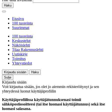
Haku
Etusivu
100 tuoreinta
Suurimmat
100 tuoreinta
Keskustelut
Näköislehti
Tilaa Rakennuslehti
Uutiskirje
Toimitus
Yhteystiedot
Kirjaudu sisään
Haku
Sulje
Kirjaudu sisään
Voit kirjautua sisään, jos olet jo aiemmin rekisteröitynyt ja sen
yhteydessä luonut käyttäjäprofiilin
Käyttäjäprofiilissa käyttäjätunnuksenasi toimii
sähköpostiosoitteesi (tai itse luomasi käyttäjätunnus) sekä itse
luomasi salasana.