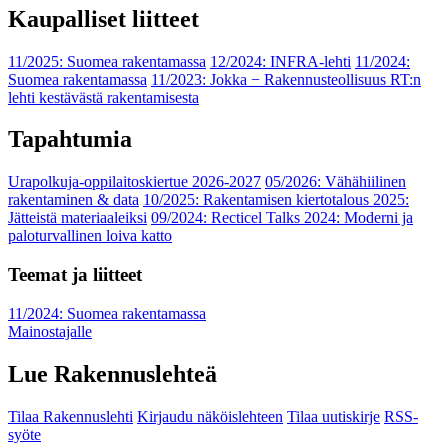
Kaupalliset liitteet
11/2025: Suomea rakentamassa
12/2024: INFRA-lehti
11/2024:
Suomea rakentamassa
11/2023: Jokka − Rakennusteollisuus RT:n
lehti kestävästä rakentamisesta
Tapahtumia
Urapolkuja-oppilaitoskiertue 2026-2027
05/2026: Vähähiilinen
rakentaminen & data
10/2025: Rakentamisen kiertotalous 2025:
Jätteistä materiaaleiksi
09/2024: Recticel Talks 2024: Moderni ja
paloturvallinen loiva katto
Teemat ja liitteet
11/2024: Suomea rakentamassa
Mainostajalle
Lue Rakennuslehteä
Tilaa Rakennuslehti
Kirjaudu näköislehteen
Tilaa uutiskirje
RSS-
syöte