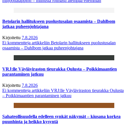
miljoonatappion – miinusta roimasti aiempaa enemmän
Betolarin hallitukseen puolustusalan osaamista – Dahlbom
jatkaa puheenjohtajana
Kirjoitettu
7.8.2026
Ei kommentteja
artikkeliin Betolarin hallitukseen puolustusalan
osaamista – Dahlbom jatkaa puheenjohtajana
VRJ:lle Väyläviraston tieurakka Oulusta – Poikkimaantien
parantaminen jatkuu
Kirjoitettu
7.8.2026
Ei kommentteja
artikkeliin VRJ:lle Väyläviraston tieurakka Oulusta
– Poikkimaantien parantaminen jatkuu
Sahateollisuudella edelleen synkät näkymät – kiusana korkea
puunhinta ja heikko kysyntä