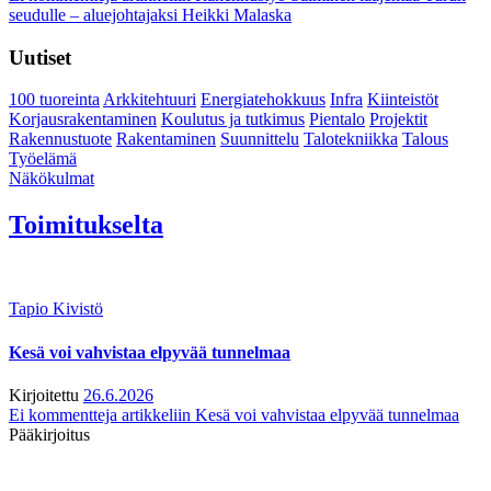
seudulle – aluejohtajaksi Heikki Malaska
Uutiset
100 tuoreinta
Arkkitehtuuri
Energiatehokkuus
Infra
Kiinteistöt
Korjausrakentaminen
Koulutus ja tutkimus
Pientalo
Projektit
Rakennustuote
Rakentaminen
Suunnittelu
Talotekniikka
Talous
Työelämä
Näkökulmat
Toimitukselta
Tapio Kivistö
Kesä voi vahvistaa elpyvää tunnelmaa
Kirjoitettu
26.6.2026
Ei kommentteja
artikkeliin Kesä voi vahvistaa elpyvää tunnelmaa
Pääkirjoitus