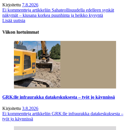
Kirjoitettu
7.8.2026
Ei kommentteja
artikkeliin Sahateollisuudella edelleen synkät
näkymät – kiusana korkea puunhinta ja heikko kysyntä
Lisää uutisia
Viikon luetuimmat
GRK:lle infraurakka datakeskuksesta – työt jo käynnissä
Kirjoitettu
3.8.2026
Ei kommentteja
artikkeliin GRK:lle infraurakka datakeskuksesta –
työt jo käynnissä