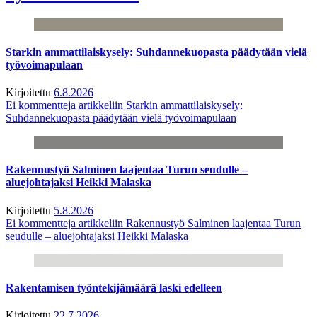
Starkin ammattilaiskysely: Suhdannekuopasta päädytään vielä
työvoimapulaan
Kirjoitettu
6.8.2026
Ei kommentteja
artikkeliin Starkin ammattilaiskysely:
Suhdannekuopasta päädytään vielä työvoimapulaan
Rakennustyö Salminen laajentaa Turun seudulle –
aluejohtajaksi Heikki Malaska
Kirjoitettu
5.8.2026
Ei kommentteja
artikkeliin Rakennustyö Salminen laajentaa Turun
seudulle – aluejohtajaksi Heikki Malaska
Rakentamisen työntekijämäärä laski edelleen
Kirjoitettu
22.7.2026