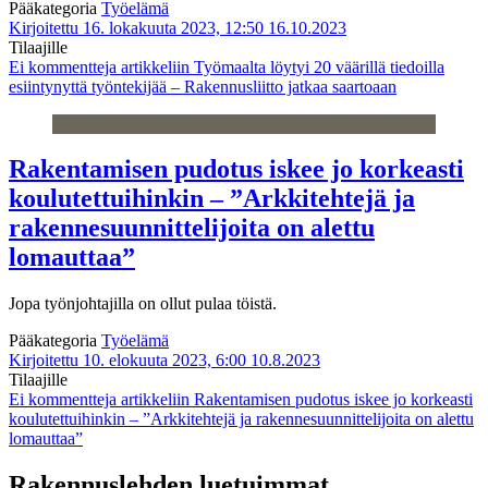
Pääkategoria
Työelämä
Kirjoitettu 16. lokakuuta 2023, 12:50
16.10.2023
Tilaajille
Ei kommentteja
artikkeliin Työmaalta löytyi 20 väärillä tiedoilla
esiintynyttä työntekijää – Rakennusliitto jatkaa saartoaan
Rakentamisen pudotus iskee jo korkeasti
koulutettuihinkin – ”Arkkitehtejä ja
rakennesuunnittelijoita on alettu
lomauttaa”
Jopa työnjohtajilla on ollut pulaa töistä.
Pääkategoria
Työelämä
Kirjoitettu 10. elokuuta 2023, 6:00
10.8.2023
Tilaajille
Ei kommentteja
artikkeliin Rakentamisen pudotus iskee jo korkeasti
koulutettuihinkin – ”Arkkitehtejä ja rakennesuunnittelijoita on alettu
lomauttaa”
Rakennuslehden luetuimmat