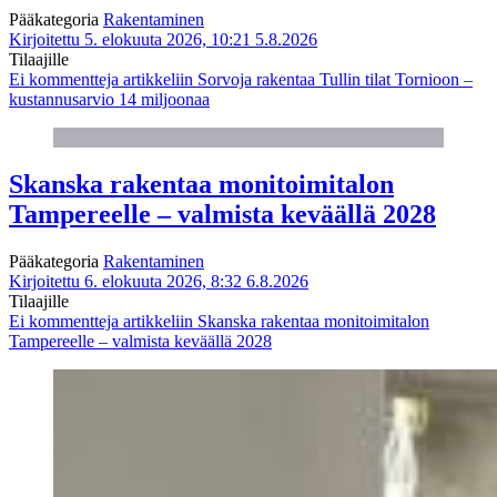
Pääkategoria
Rakentaminen
Kirjoitettu 5. elokuuta 2026, 10:21
5.8.2026
Tilaajille
Ei kommentteja
artikkeliin Sorvoja rakentaa Tullin tilat Tornioon –
kustannusarvio 14 miljoonaa
Skanska rakentaa monitoimitalon
Tampereelle – valmista keväällä 2028
Pääkategoria
Rakentaminen
Kirjoitettu 6. elokuuta 2026, 8:32
6.8.2026
Tilaajille
Ei kommentteja
artikkeliin Skanska rakentaa monitoimitalon
Tampereelle – valmista keväällä 2028