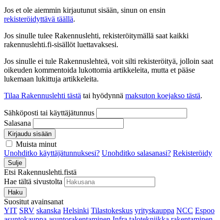
Jos et ole aiemmin kirjautunut sisään, sinun on ensin
rekisteröidyttävä täällä
.
Jos sinulle tulee Rakennuslehti, rekisteröitymällä saat kaikki
rakennuslehti.fi-sisällöt luettavaksesi.
Jos sinulle ei tule Rakennuslehteä, voit silti rekisteröityä, jolloin saat
oikeuden kommentoida lukottomia artikkeleita, mutta et pääse
lukemaan lukittuja artikkeleita.
Tilaa Rakennuslehti tästä
tai hyödynnä
maksuton koejakso tästä
.
Sähköposti tai käyttäjätunnus
Salasana
Kirjaudu sisään
Muista minut
Unohditko käyttäjätunnuksesi?
Unohditko salasanasi?
Rekisteröidy
Sulje
Etsi Rakennuslehti.fistä
Hae tältä sivustolta
Haku
Suositut avainsanat
YIT
SRV
skanska
Helsinki
Tilastokeskus
yrityskauppa
NCC
Espoo
asuntokauppa
asuntorakentaminen
Infra
talotekniikka
rakentaminen