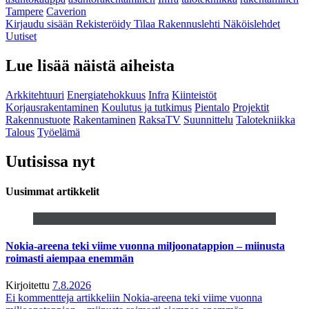
Tampere
Caverion
Kirjaudu sisään
Rekisteröidy
Tilaa Rakennuslehti
Näköislehdet
Uutiset
Lue lisää näistä aiheista
Arkkitehtuuri
Energiatehokkuus
Infra
Kiinteistöt
Korjausrakentaminen
Koulutus ja tutkimus
Pientalo
Projektit
Rakennustuote
Rakentaminen
RaksaTV
Suunnittelu
Talotekniikka
Talous
Työelämä
Uutisissa nyt
Uusimmat artikkelit
Nokia-areena teki viime vuonna miljoonatappion – miinusta
roimasti aiempaa enemmän
Kirjoitettu
7.8.2026
Ei kommentteja
artikkeliin Nokia-areena teki viime vuonna