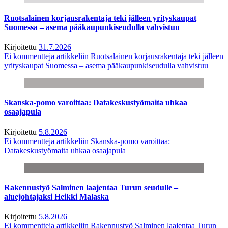
Ruotsalainen korjausrakentaja teki jälleen yrityskaupat
Suomessa – asema pääkaupunkiseudulla vahvistuu
Kirjoitettu
31.7.2026
Ei kommentteja
artikkeliin Ruotsalainen korjausrakentaja teki jälleen
yrityskaupat Suomessa – asema pääkaupunkiseudulla vahvistuu
Skanska-pomo varoittaa: Datakeskustyömaita uhkaa
osaajapula
Kirjoitettu
5.8.2026
Ei kommentteja
artikkeliin Skanska-pomo varoittaa:
Datakeskustyömaita uhkaa osaajapula
Rakennustyö Salminen laajentaa Turun seudulle –
aluejohtajaksi Heikki Malaska
Kirjoitettu
5.8.2026
Ei kommentteja
artikkeliin Rakennustyö Salminen laajentaa Turun