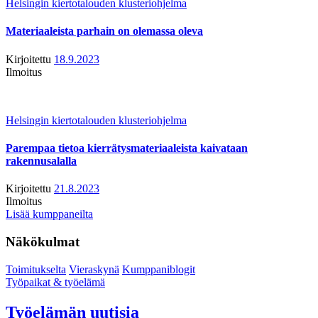
Helsingin kiertotalouden klusteriohjelma
Materiaaleista parhain on olemassa oleva
Kirjoitettu
18.9.2023
Ilmoitus
Helsingin kiertotalouden klusteriohjelma
Parempaa tietoa kierrätysmateriaaleista kaivataan
rakennusalalla
Kirjoitettu
21.8.2023
Ilmoitus
Lisää kumppaneilta
Näkökulmat
Toimitukselta
Vieraskynä
Kumppaniblogit
Työpaikat & työelämä
Työelämän uutisia