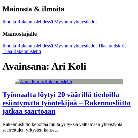
Mainosta & ilmoita
Ilmoita Rakennuslehdessä
Myynnin yhteystiedot
Mainostajalle
Ilmoita Rakennuslehdessä
Myynnin yhteystiedot
Tilaa uutiskirje
Tilaa Rakennuslehti
Avainsana:
Ari Koli
Työmaalta löytyi 20 väärillä tiedoilla
esiintynyttä työntekijää – Rakennusliitto
jatkaa saartoaan
Rakennusliitto kehottaa muita yrityksiä välttämään yhteistyötä
saarrettujen yritysten kanssa.