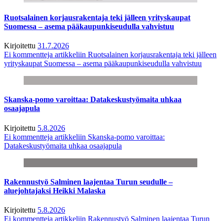
Ruotsalainen korjausrakentaja teki jälleen yrityskaupat
Suomessa – asema pääkaupunkiseudulla vahvistuu
Kirjoitettu
31.7.2026
Ei kommentteja
artikkeliin Ruotsalainen korjausrakentaja teki jälleen
yrityskaupat Suomessa – asema pääkaupunkiseudulla vahvistuu
Skanska-pomo varoittaa: Datakeskustyömaita uhkaa
osaajapula
Kirjoitettu
5.8.2026
Ei kommentteja
artikkeliin Skanska-pomo varoittaa:
Datakeskustyömaita uhkaa osaajapula
Rakennustyö Salminen laajentaa Turun seudulle –
aluejohtajaksi Heikki Malaska
Kirjoitettu
5.8.2026
Ei kommentteja
artikkeliin Rakennustyö Salminen laajentaa Turun