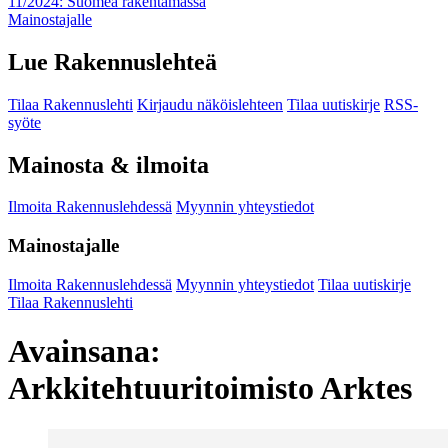
11/2024: Suomea rakentamassa
Mainostajalle
Lue Rakennuslehteä
Tilaa Rakennuslehti
Kirjaudu näköislehteen
Tilaa uutiskirje
RSS-
syöte
Mainosta & ilmoita
Ilmoita Rakennuslehdessä
Myynnin yhteystiedot
Mainostajalle
Ilmoita Rakennuslehdessä
Myynnin yhteystiedot
Tilaa uutiskirje
Tilaa Rakennuslehti
Avainsana:
Arkkitehtuuritoimisto Arktes