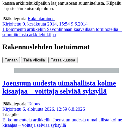
kanssa arkkitehtikilpailun laajennusosan suunnittelusta. Kilpailu
järjestetään kutsukilpailuna.
Pääkategoria
Rakentaminen
Kirjoitettu 9. kesäkuuta 2014, 15:54
9.6.2014
1 kommentti
artikkeliin Savonlinnaan kaavaillaan tornihotellia –
suunnittelusta arkkitehtikilpa
Rakennuslehden luetuimmat
Tänään
Tällä viikolla
Tässä kuussa
Joensuun uudesta uimahallista kolme
kisaajaa – voittaja selviää syksyllä
Pääkategoria
Talous
Kirjoitettu 6. elokuuta 2026, 12:59
6.8.2026
Tilaajille
Ei kommentteja
artikkeliin Joensuun uudesta uimahallista kolme
kisaajaa – voittaja selviää syksyllä