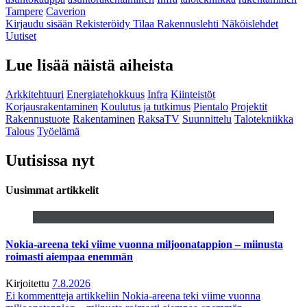
Tampere
Caverion
Kirjaudu sisään
Rekisteröidy
Tilaa Rakennuslehti
Näköislehdet
Uutiset
Lue lisää näistä aiheista
Arkkitehtuuri
Energiatehokkuus
Infra
Kiinteistöt
Korjausrakentaminen
Koulutus ja tutkimus
Pientalo
Projektit
Rakennustuote
Rakentaminen
RaksaTV
Suunnittelu
Talotekniikka
Talous
Työelämä
Uutisissa nyt
Uusimmat artikkelit
Nokia-areena teki viime vuonna miljoonatappion – miinusta
roimasti aiempaa enemmän
Kirjoitettu
7.8.2026
Ei kommentteja
artikkeliin Nokia-areena teki viime vuonna