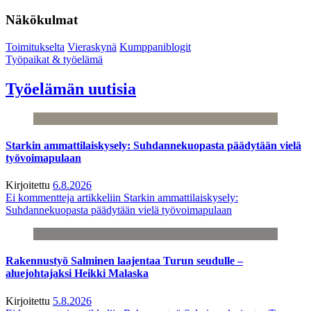
Näkökulmat
Toimitukselta
Vieraskynä
Kumppaniblogit
Työpaikat & työelämä
Työelämän uutisia
Starkin ammattilaiskysely: Suhdannekuopasta päädytään vielä
työvoimapulaan
Kirjoitettu
6.8.2026
Ei kommentteja
artikkeliin Starkin ammattilaiskysely:
Suhdannekuopasta päädytään vielä työvoimapulaan
Rakennustyö Salminen laajentaa Turun seudulle –
aluejohtajaksi Heikki Malaska
Kirjoitettu
5.8.2026