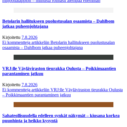
miljoonatappion – miinusta roimasti aiempaa enemmän
Betolarin hallitukseen puolustusalan osaamista – Dahlbom
jatkaa puheenjohtajana
Kirjoitettu
7.8.2026
Ei kommentteja
artikkeliin Betolarin hallitukseen puolustusalan
osaamista – Dahlbom jatkaa puheenjohtajana
VRJ:lle Väyläviraston tieurakka Oulusta – Poikkimaantien
parantaminen jatkuu
Kirjoitettu
7.8.2026
Ei kommentteja
artikkeliin VRJ:lle Väyläviraston tieurakka Oulusta
– Poikkimaantien parantaminen jatkuu
Sahateollisuudella edelleen synkät näkymät – kiusana korkea
puunhinta ja heikko kysyntä