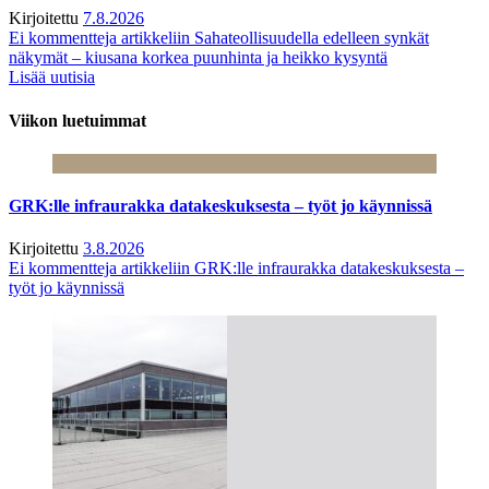
Kirjoitettu
7.8.2026
Ei kommentteja
artikkeliin Sahateollisuudella edelleen synkät
näkymät – kiusana korkea puunhinta ja heikko kysyntä
Lisää uutisia
Viikon luetuimmat
GRK:lle infraurakka datakeskuksesta – työt jo käynnissä
Kirjoitettu
3.8.2026
Ei kommentteja
artikkeliin GRK:lle infraurakka datakeskuksesta –
työt jo käynnissä