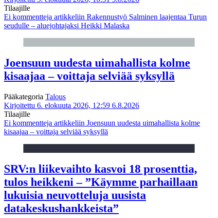
Tilaajille
Ei kommentteja
artikkeliin Rakennustyö Salminen laajentaa Turun
seudulle – aluejohtajaksi Heikki Malaska
Joensuun uudesta uimahallista kolme
kisaajaa – voittaja selviää syksyllä
Pääkategoria
Talous
Kirjoitettu 6. elokuuta 2026, 12:59
6.8.2026
Tilaajille
Ei kommentteja
artikkeliin Joensuun uudesta uimahallista kolme
kisaajaa – voittaja selviää syksyllä
SRV:n liikevaihto kasvoi 18 prosenttia,
tulos heikkeni – ”Käymme parhaillaan
lukuisia neuvotteluja uusista
datakeskushankkeista”