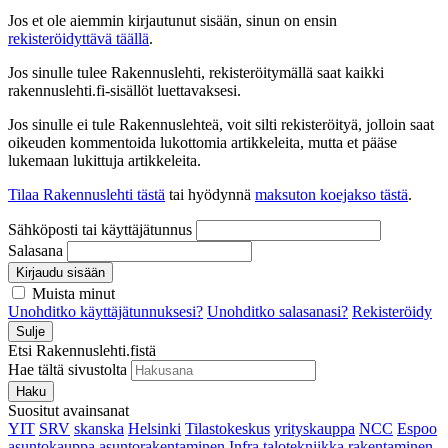
Jos et ole aiemmin kirjautunut sisään, sinun on ensin
rekisteröidyttävä täällä
.
Jos sinulle tulee Rakennuslehti, rekisteröitymällä saat kaikki
rakennuslehti.fi-sisällöt luettavaksesi.
Jos sinulle ei tule Rakennuslehteä, voit silti rekisteröityä, jolloin saat
oikeuden kommentoida lukottomia artikkeleita, mutta et pääse
lukemaan lukittuja artikkeleita.
Tilaa Rakennuslehti tästä
tai hyödynnä
maksuton koejakso tästä
.
Sähköposti tai käyttäjätunnus
Salasana
Kirjaudu sisään
Muista minut
Unohditko käyttäjätunnuksesi?
Unohditko salasanasi?
Rekisteröidy
Sulje
Etsi Rakennuslehti.fistä
Hae tältä sivustolta
Haku
Suositut avainsanat
YIT
SRV
skanska
Helsinki
Tilastokeskus
yrityskauppa
NCC
Espoo
asuntokauppa
asuntorakentaminen
Infra
talotekniikka
rakentaminen