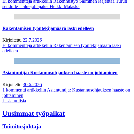
Ei kommentteja
artikkeliin Rakennustyö Salminen laajentaa Turun
seudulle – aluejohtajaksi Heikki Malaska
Rakentamisen työntekijämäärä laski edelleen
Kirjoitettu
22.7.2026
Ei kommentteja
artikkeliin Rakentamisen työntekijämäärä laski
edelleen
Asiantuntija: Kustannusohjauksen haaste on johtaminen
Kirjoitettu
30.6.2026
1 kommentti
artikkeliin Asiantuntija: Kustannusohjauksen haaste on
johtaminen
Lisää uutisia
Uusimmat työpaikat
Toimitusjohtaja