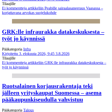
Tilaajille
Ei kommentteja
artikkeliin Peabille sairaalasaneeraus Vaasassa –
korjattavana arvokas suojelukohde
GRK:lle infraurakka datakeskuksesta –
työt jo käynnissä
Pääkategoria
Infra
Kirjoitettu 3. elokuuta 2026, 9:45
3.8.2026
Tilaajille
Ei kommentteja
artikkeliin GRK:lle infraurakka datakeskuksesta –
työt jo käynnissä
Ruotsalainen korjausrakentaja teki
jälleen yrityskaupat Suomessa – asema
pääkaupunkiseudulla vahvistuu
Pääkategoria
Talous