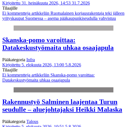
Kirjoitettu 31. heinäkuuta 2026, 14:53
31.7.2026
Tilaajille
Ei kommentteja
artikkeliin Ruotsalainen korjausrakentaja teki jälleen
yrityskaupat Suomessa – asema pääkaupunkiseudulla vahvistuu
Skanska-pomo varoittaa:
Datakeskustyömaita uhkaa osaajapula
Pääkategoria
Infra
Kirjoitettu 5. elokuuta 2026, 13:00
5.8.2026
Tilaajille
Ei kommentteja
artikkeliin Skanska-pomo varoittaa:
Datakeskustyömaita uhkaa osaajapula
Rakennustyö Salminen laajentaa Turun
seudulle – aluejohtajaksi Heikki Malaska
Pääkategoria
Talous
Kirjoitettu 5. elokuuta 2026, 10:51
5.8.2026