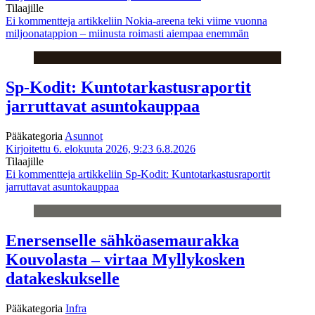
Tilaajille
Ei kommentteja
artikkeliin Nokia-areena teki viime vuonna
miljoonatappion – miinusta roimasti aiempaa enemmän
Sp-Kodit: Kuntotarkastusraportit
jarruttavat asuntokauppaa
Pääkategoria
Asunnot
Kirjoitettu 6. elokuuta 2026, 9:23
6.8.2026
Tilaajille
Ei kommentteja
artikkeliin Sp-Kodit: Kuntotarkastusraportit
jarruttavat asuntokauppaa
Enersenselle sähköasemaurakka
Kouvolasta – virtaa Myllykosken
datakeskukselle
Pääkategoria
Infra