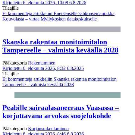
Kirjoitettu 6. elokuuta 2026, 10:08
6.8.2026
Tilaajille
Ei kommentteja
artikkeliin Enersenselle sähköasemaurakka
Kouvolasta – virtaa Myllykosken datakeskukselle
Skanska rakentaa monitoimitalon
Tampereelle – valmista keväällä 2028
Pääkategoria
Rakentaminen
Kirjoitettu 6. elokuuta 2026, 8:32
6.8.2026
Tilaajille
Ei kommentteja
artikkeliin Skanska rakentaa monitoimitalon
Tampereelle – valmista keväällä 2028
Peabille sairaalasaneeraus Vaasassa –
korjattavana arvokas suojelukohde
Pääkategoria
Korjausrakentaminen
Kirjoitettu 6. elokuuta 2026, 8:46
6.8.2026