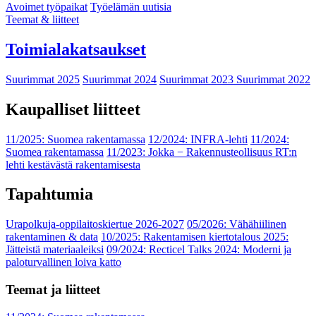
Avoimet työpaikat
Työelämän uutisia
Teemat & liitteet
Toimialakatsaukset
Suurimmat 2025
Suurimmat 2024
Suurimmat 2023
Suurimmat 2022
Kaupalliset liitteet
11/2025: Suomea rakentamassa
12/2024: INFRA-lehti
11/2024:
Suomea rakentamassa
11/2023: Jokka − Rakennusteollisuus RT:n
lehti kestävästä rakentamisesta
Tapahtumia
Urapolkuja-oppilaitoskiertue 2026-2027
05/2026: Vähähiilinen
rakentaminen & data
10/2025: Rakentamisen kiertotalous 2025:
Jätteistä materiaaleiksi
09/2024: Recticel Talks 2024: Moderni ja
paloturvallinen loiva katto
Teemat ja liitteet