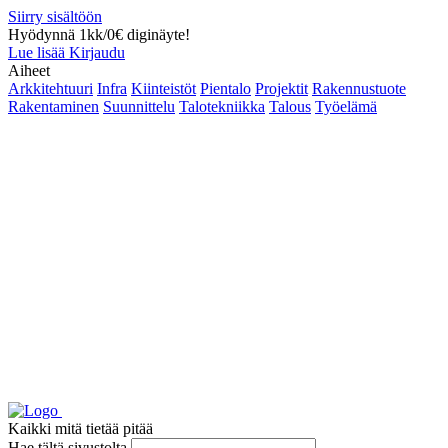
Siirry sisältöön
Hyödynnä 1kk/0€ diginäyte!
Lue lisää
Kirjaudu
Aiheet
Arkkitehtuuri
Infra
Kiinteistöt
Pientalo
Projektit
Rakennustuote
Rakentaminen
Suunnittelu
Talotekniikka
Talous
Työelämä
Kaikki mitä tietää pitää
Hae tältä sivustolta