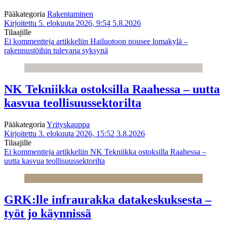
Pääkategoria
Rakentaminen
Kirjoitettu 5. elokuuta 2026, 9:54
5.8.2026
Tilaajille
Ei kommentteja
artikkeliin Hailuotoon nousee lomakylä –
rakennustöihin tulevana syksynä
NK Tekniikka ostoksilla Raahessa – uutta
kasvua teollisuussektorilta
Pääkategoria
Yrityskauppa
Kirjoitettu 3. elokuuta 2026, 15:52
3.8.2026
Tilaajille
Ei kommentteja
artikkeliin NK Tekniikka ostoksilla Raahessa –
uutta kasvua teollisuussektorilta
GRK:lle infraurakka datakeskuksesta –
työt jo käynnissä