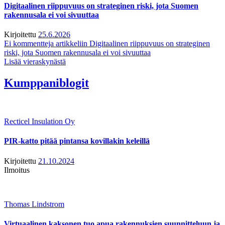
Digitaalinen riippuvuus on strateginen riski, jota Suomen
rakennusala ei voi sivuuttaa
Kirjoitettu
25.6.2026
Ei kommentteja
artikkeliin Digitaalinen riippuvuus on strateginen
riski, jota Suomen rakennusala ei voi sivuuttaa
Lisää vieraskynästä
Kumppaniblogit
Recticel Insulation Oy
PIR-katto pitää pintansa kovillakin keleillä
Kirjoitettu
21.10.2024
Ilmoitus
Thomas Lindstrom
Virtuaalinen kaksonen tuo apua rakennuksien suunnitteluun ja