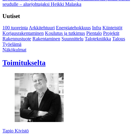
seudulle – aluejohtajaksi Heikki Malaska
Uutiset
100 tuoreinta
Arkkitehtuuri
Energiatehokkuus
Infra
Kiinteistöt
Korjausrakentaminen
Koulutus ja tutkimus
Pientalo
Projektit
Rakennustuote
Rakentaminen
Suunnittelu
Talotekniikka
Talous
Työelämä
Näkökulmat
Toimitukselta
Tapio Kivistö