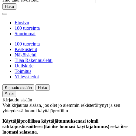
Haku
Etusivu
100 tuoreinta
Suurimmat
100 tuoreinta
Keskustelut
Näköislehti
Tilaa Rakennuslehti
Uutiskirje
Toimitus
Yhteystiedot
Kirjaudu sisään
Haku
Sulje
Kirjaudu sisään
Voit kirjautua sisään, jos olet jo aiemmin rekisteröitynyt ja sen
yhteydessä luonut käyttäjäprofiilin
Käyttäjäprofiilissa käyttäjätunnuksenasi toimii
sähköpostiosoitteesi (tai itse luomasi käyttäjätunnus) sekä itse
luomasi salasana.