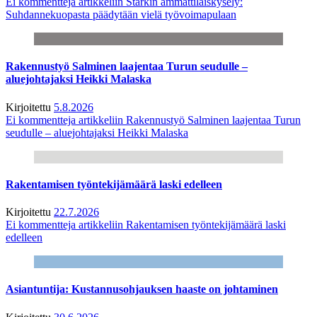
Ei kommentteja
artikkeliin Starkin ammattilaiskysely:
Suhdannekuopasta päädytään vielä työvoimapulaan
Rakennustyö Salminen laajentaa Turun seudulle –
aluejohtajaksi Heikki Malaska
Kirjoitettu
5.8.2026
Ei kommentteja
artikkeliin Rakennustyö Salminen laajentaa Turun
seudulle – aluejohtajaksi Heikki Malaska
Rakentamisen työntekijämäärä laski edelleen
Kirjoitettu
22.7.2026
Ei kommentteja
artikkeliin Rakentamisen työntekijämäärä laski
edelleen
Asiantuntija: Kustannusohjauksen haaste on johtaminen