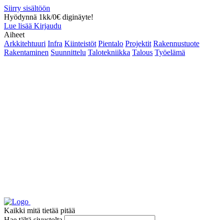
Siirry sisältöön
Hyödynnä 1kk/0€ diginäyte!
Lue lisää
Kirjaudu
Aiheet
Arkkitehtuuri
Infra
Kiinteistöt
Pientalo
Projektit
Rakennustuote
Rakentaminen
Suunnittelu
Talotekniikka
Talous
Työelämä
Kaikki mitä tietää pitää
Hae tältä sivustolta