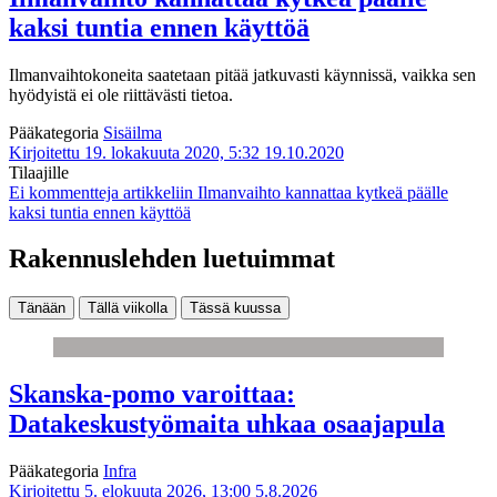
kaksi tuntia ennen käyttöä
Ilmanvaihtokoneita saatetaan pitää jatkuvasti käynnissä, vaikka sen
hyödyistä ei ole riittävästi tietoa.
Pääkategoria
Sisäilma
Kirjoitettu 19. lokakuuta 2020, 5:32
19.10.2020
Tilaajille
Ei kommentteja
artikkeliin Ilmanvaihto kannattaa kytkeä päälle
kaksi tuntia ennen käyttöä
Rakennuslehden luetuimmat
Tänään
Tällä viikolla
Tässä kuussa
Skanska-pomo varoittaa:
Datakeskustyömaita uhkaa osaajapula
Pääkategoria
Infra
Kirjoitettu 5. elokuuta 2026, 13:00
5.8.2026