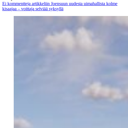
Ei kommentteja
artikkeliin Joensuun uudesta uimahallista kolme
kisaajaa – voittaja selviää syksyllä