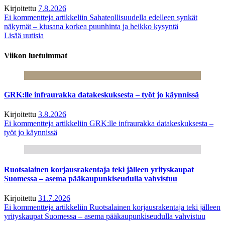
Kirjoitettu
7.8.2026
Ei kommentteja
artikkeliin Sahateollisuudella edelleen synkät
näkymät – kiusana korkea puunhinta ja heikko kysyntä
Lisää uutisia
Viikon luetuimmat
GRK:lle infraurakka datakeskuksesta – työt jo käynnissä
Kirjoitettu
3.8.2026
Ei kommentteja
artikkeliin GRK:lle infraurakka datakeskuksesta –
työt jo käynnissä
Ruotsalainen korjausrakentaja teki jälleen yrityskaupat
Suomessa – asema pääkaupunkiseudulla vahvistuu
Kirjoitettu
31.7.2026
Ei kommentteja
artikkeliin Ruotsalainen korjausrakentaja teki jälleen
yrityskaupat Suomessa – asema pääkaupunkiseudulla vahvistuu