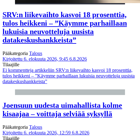
SRV:n liikevaihto kasvoi 18 prosenttia,
tulos heikkeni – ”Käymme parhaillaan
lukuisia neuvotteluja uusista
datakeskushankkeista”
Pääkategoria
Talous
Kirjoitettu 6. elokuuta 2026, 9:45
6.8.2026
Tilaajille
Ei kommentteja
artikkeliin SRV:n liikevaihto kasvoi 18 prosenttia,
tulos heikkeni – ”Käymme parhaillaan lukuisia neuvotteluja uusista
datakeskushankkeista”
Joensuun uudesta uimahallista kolme
kisaajaa – voittaja selviää syksyllä
Pääkategoria
Talous
Kirjoitettu 6. elokuuta 2026, 12:59
6.8.2026
Tilaajille