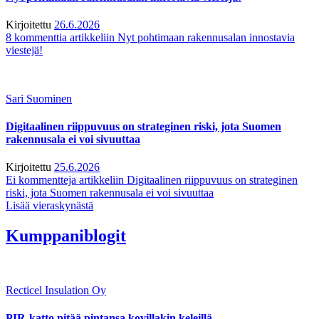
Kirjoitettu
26.6.2026
8 kommenttia
artikkeliin Nyt pohtimaan rakennusalan innostavia
viestejä!
Sari Suominen
Digitaalinen riippuvuus on strateginen riski, jota Suomen
rakennusala ei voi sivuuttaa
Kirjoitettu
25.6.2026
Ei kommentteja
artikkeliin Digitaalinen riippuvuus on strateginen
riski, jota Suomen rakennusala ei voi sivuuttaa
Lisää vieraskynästä
Kumppaniblogit
Recticel Insulation Oy
PIR-katto pitää pintansa kovillakin keleillä