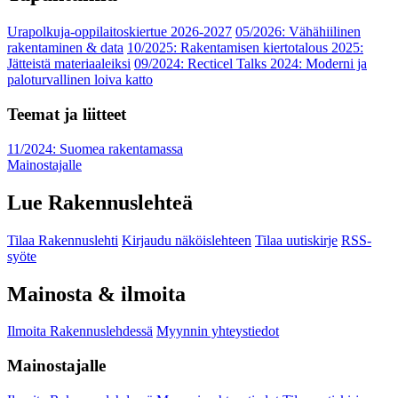
Urapolkuja-oppilaitoskiertue 2026-2027
05/2026: Vähähiilinen
rakentaminen & data
10/2025: Rakentamisen kiertotalous 2025:
Jätteistä materiaaleiksi
09/2024: Recticel Talks 2024: Moderni ja
paloturvallinen loiva katto
Teemat ja liitteet
11/2024: Suomea rakentamassa
Mainostajalle
Lue Rakennuslehteä
Tilaa Rakennuslehti
Kirjaudu näköislehteen
Tilaa uutiskirje
RSS-
syöte
Mainosta & ilmoita
Ilmoita Rakennuslehdessä
Myynnin yhteystiedot
Mainostajalle