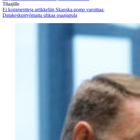
Tilaajille
Ei kommentteja
artikkeliin Skanska-pomo varoittaa:
Datakeskustyömaita uhkaa osaajapula