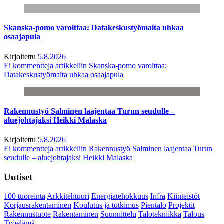
Skanska-pomo varoittaa: Datakeskustyömaita uhkaa
osaajapula
Kirjoitettu
5.8.2026
Ei kommentteja
artikkeliin Skanska-pomo varoittaa:
Datakeskustyömaita uhkaa osaajapula
Rakennustyö Salminen laajentaa Turun seudulle –
aluejohtajaksi Heikki Malaska
Kirjoitettu
5.8.2026
Ei kommentteja
artikkeliin Rakennustyö Salminen laajentaa Turun
seudulle – aluejohtajaksi Heikki Malaska
Uutiset
100 tuoreinta
Arkkitehtuuri
Energiatehokkuus
Infra
Kiinteistöt
Korjausrakentaminen
Koulutus ja tutkimus
Pientalo
Projektit
Rakennustuote
Rakentaminen
Suunnittelu
Talotekniikka
Talous
Työelämä