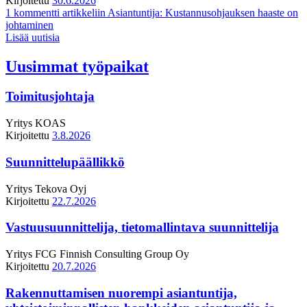
Kirjoitettu
30.6.2026
1 kommentti
artikkeliin Asiantuntija: Kustannusohjauksen haaste on
johtaminen
Lisää uutisia
Uusimmat työpaikat
Toimitusjohtaja
Yritys
KOAS
Kirjoitettu
3.8.2026
Suunnittelupäällikkö
Yritys
Tekova Oyj
Kirjoitettu
22.7.2026
Vastuusuunnittelija, tietomallintava suunnittelija
Yritys
FCG Finnish Consulting Group Oy
Kirjoitettu
20.7.2026
Rakennuttamisen nuorempi asiantuntija,