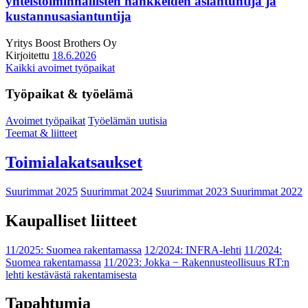
yhteistoiminnallisten hankkeiden asiantuntija ja
kustannusasiantuntija
Yritys
Boost Brothers Oy
Kirjoitettu
18.6.2026
Kaikki avoimet työpaikat
Työpaikat & työelämä
Avoimet työpaikat
Työelämän uutisia
Teemat & liitteet
Toimialakatsaukset
Suurimmat 2025
Suurimmat 2024
Suurimmat 2023
Suurimmat 2022
Kaupalliset liitteet
11/2025: Suomea rakentamassa
12/2024: INFRA-lehti
11/2024:
Suomea rakentamassa
11/2023: Jokka − Rakennusteollisuus RT:n
lehti kestävästä rakentamisesta
Tapahtumia