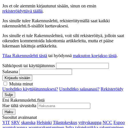
Jos et ole aiemmin kirjautunut sisään, sinun on ensin
rekisteröidyttävä täällä
.
Jos sinulle tulee Rakennuslehti, rekisteröitymällä saat kaikki
rakennuslehti.fi-sisällöt luettavaksesi.
Jos sinulle ei tule Rakennuslehteä, voit silti rekisteröityä, jolloin saat
oikeuden kommentoida lukottomia artikkeleita, mutta et pääse
lukemaan lukittuja artikkeleita.
Tilaa Rakennuslehti tästä
tai hyödynnä
maksuton koejakso tästä
.
Sähköposti tai käyttäjätunnus
Salasana
Kirjaudu sisään
Muista minut
Unohditko käyttäjätunnuksesi?
Unohditko salasanasi?
Rekisteröidy
Sulje
Etsi Rakennuslehti.fistä
Hae tältä sivustolta
Haku
Suositut avainsanat
YIT
SRV
skanska
Helsinki
Tilastokeskus
yrityskauppa
NCC
Espoo
asuntokauppa
asuntorakentaminen
Infra
talotekniikka
rakentaminen