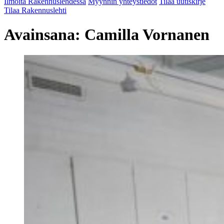
Ilmoita Rakennuslehdessä
Myynnin yhteystiedot
Tilaa uutiskirje
Tilaa Rakennuslehti
Avainsana:
Camilla Vornanen