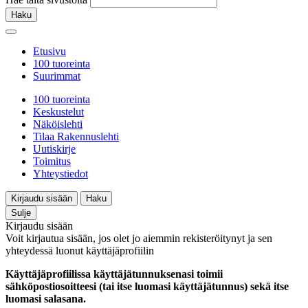
Haku
Etusivu
100 tuoreinta
Suurimmat
100 tuoreinta
Keskustelut
Näköislehti
Tilaa Rakennuslehti
Uutiskirje
Toimitus
Yhteystiedot
Kirjaudu sisään
Haku
Sulje
Kirjaudu sisään
Voit kirjautua sisään, jos olet jo aiemmin rekisteröitynyt ja sen
yhteydessä luonut käyttäjäprofiilin
Käyttäjäprofiilissa käyttäjätunnuksenasi toimii
sähköpostiosoitteesi (tai itse luomasi käyttäjätunnus) sekä itse
luomasi salasana.