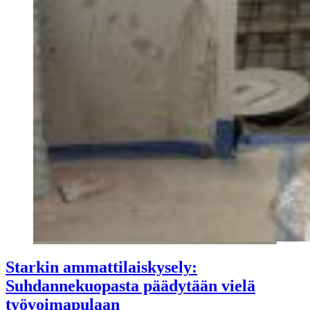
Starkin ammattilaiskysely:
Suhdannekuopasta päädytään vielä
työvoimapulaan