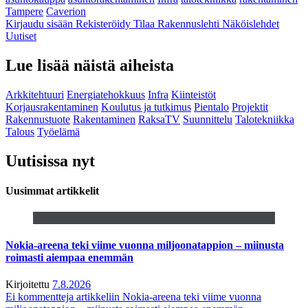
Tampere
Caverion
Kirjaudu sisään
Rekisteröidy
Tilaa Rakennuslehti
Näköislehdet
Uutiset
Lue lisää näistä aiheista
Arkkitehtuuri
Energiatehokkuus
Infra
Kiinteistöt
Korjausrakentaminen
Koulutus ja tutkimus
Pientalo
Projektit
Rakennustuote
Rakentaminen
RaksaTV
Suunnittelu
Talotekniikka
Talous
Työelämä
Uutisissa nyt
Uusimmat artikkelit
Nokia-areena teki viime vuonna miljoonatappion – miinusta
roimasti aiempaa enemmän
Kirjoitettu
7.8.2026
Ei kommentteja
artikkeliin Nokia-areena teki viime vuonna