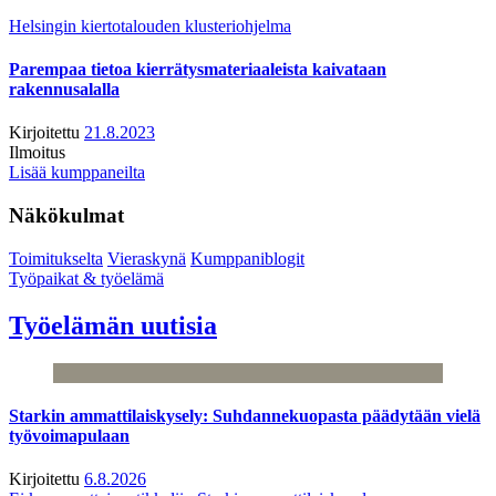
Helsingin kiertotalouden klusteriohjelma
Parempaa tietoa kierrätysmateriaaleista kaivataan
rakennusalalla
Kirjoitettu
21.8.2023
Ilmoitus
Lisää kumppaneilta
Näkökulmat
Toimitukselta
Vieraskynä
Kumppaniblogit
Työpaikat & työelämä
Työelämän uutisia
Starkin ammattilaiskysely: Suhdannekuopasta päädytään vielä
työvoimapulaan
Kirjoitettu
6.8.2026