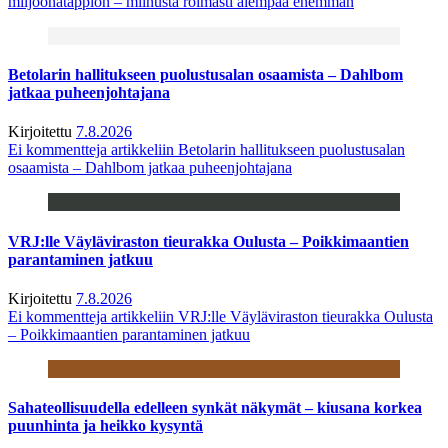
miljoonatappion – miinusta roimasti aiempaa enemmän
Betolarin hallitukseen puolustusalan osaamista – Dahlbom
jatkaa puheenjohtajana
Kirjoitettu
7.8.2026
Ei kommentteja
artikkeliin Betolarin hallitukseen puolustusalan
osaamista – Dahlbom jatkaa puheenjohtajana
VRJ:lle Väyläviraston tieurakka Oulusta – Poikkimaantien
parantaminen jatkuu
Kirjoitettu
7.8.2026
Ei kommentteja
artikkeliin VRJ:lle Väyläviraston tieurakka Oulusta
– Poikkimaantien parantaminen jatkuu
Sahateollisuudella edelleen synkät näkymät – kiusana korkea
puunhinta ja heikko kysyntä