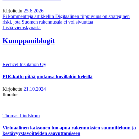
Kirjoitettu
25.6.2026
Ei kommentteja
artikkeliin Digitaalinen riippuvuus on strateginen
riski, jota Suomen rakennusala ei voi sivuuttaa
Lisää vieraskynästä
Kumppaniblogit
Recticel Insulation Oy
PIR-katto pitää pintansa kovillakin keleillä
Kirjoitettu
21.10.2024
Ilmoitus
Thomas Lindstrom
Virtuaalinen kaksonen tuo apua rakennuksien suunnitteluun ja
kestävyystavoitteiden saavuttamiseen