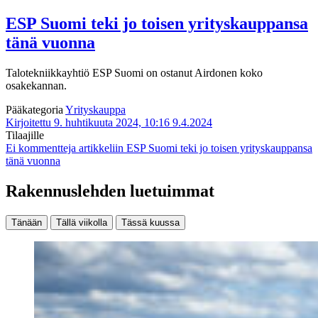
ESP Suomi teki jo toisen yrityskauppansa
tänä vuonna
Talotekniikkayhtiö ESP Suomi on ostanut Airdonen koko
osakekannan.
Pääkategoria
Yrityskauppa
Kirjoitettu 9. huhtikuuta 2024, 10:16
9.4.2024
Tilaajille
Ei kommentteja
artikkeliin ESP Suomi teki jo toisen yrityskauppansa
tänä vuonna
Rakennuslehden luetuimmat
Tänään
Tällä viikolla
Tässä kuussa