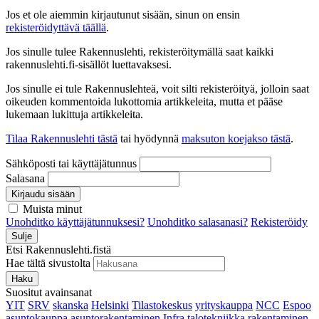
Jos et ole aiemmin kirjautunut sisään, sinun on ensin
rekisteröidyttävä täällä
.
Jos sinulle tulee Rakennuslehti, rekisteröitymällä saat kaikki
rakennuslehti.fi-sisällöt luettavaksesi.
Jos sinulle ei tule Rakennuslehteä, voit silti rekisteröityä, jolloin saat
oikeuden kommentoida lukottomia artikkeleita, mutta et pääse
lukemaan lukittuja artikkeleita.
Tilaa Rakennuslehti tästä
tai hyödynnä
maksuton koejakso tästä
.
Sähköposti tai käyttäjätunnus
Salasana
Kirjaudu sisään
Muista minut
Unohditko käyttäjätunnuksesi?
Unohditko salasanasi?
Rekisteröidy
Sulje
Etsi Rakennuslehti.fistä
Hae tältä sivustolta
Haku
Suositut avainsanat
YIT
SRV
skanska
Helsinki
Tilastokeskus
yrityskauppa
NCC
Espoo
asuntokauppa
asuntorakentaminen
Infra
talotekniikka
rakentaminen