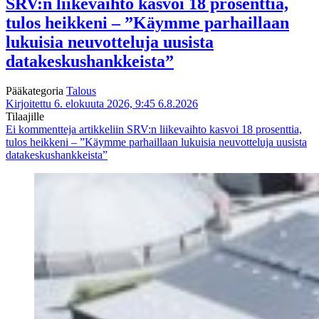
SRV:n liikevaihto kasvoi 18 prosenttia,
tulos heikkeni – ”Käymme parhaillaan
lukuisia neuvotteluja uusista
datakeskushankkeista”
Pääkategoria
Talous
Kirjoitettu 6. elokuuta 2026, 9:45
6.8.2026
Tilaajille
Ei kommentteja
artikkeliin SRV:n liikevaihto kasvoi 18 prosenttia,
tulos heikkeni – ”Käymme parhaillaan lukuisia neuvotteluja uusista
datakeskushankkeista”