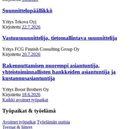
Suunnittelupäällikkö
Yritys
Tekova Oyj
Kirjoitettu
22.7.2026
Vastuusuunnittelija, tietomallintava suunnittelija
Yritys
FCG Finnish Consulting Group Oy
Kirjoitettu
20.7.2026
Rakennuttamisen nuorempi asiantuntija,
yhteistoiminnallisten hankkeiden asiantuntija ja
kustannusasiantuntija
Yritys
Boost Brothers Oy
Kirjoitettu
18.6.2026
Kaikki avoimet työpaikat
Työpaikat & työelämä
Avoimet työpaikat
Työelämän uutisia
Teemat & liitteet