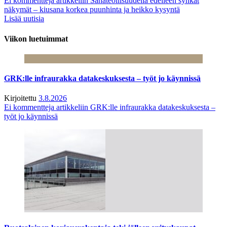
Ei kommentteja
artikkeliin Sahateollisuudella edelleen synkät
näkymät – kiusana korkea puunhinta ja heikko kysyntä
Lisää uutisia
Viikon luetuimmat
GRK:lle infraurakka datakeskuksesta – työt jo käynnissä
Kirjoitettu
3.8.2026
Ei kommentteja
artikkeliin GRK:lle infraurakka datakeskuksesta –
työt jo käynnissä