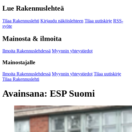
Lue Rakennuslehteä
Tilaa Rakennuslehti
Kirjaudu näköislehteen
Tilaa uutiskirje
RSS-
syöte
Mainosta & ilmoita
Ilmoita Rakennuslehdessä
Myynnin yhteystiedot
Mainostajalle
Ilmoita Rakennuslehdessä
Myynnin yhteystiedot
Tilaa uutiskirje
Tilaa Rakennuslehti
Avainsana:
ESP Suomi