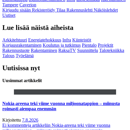
Tampere
Caverion
Kirjaudu sisään
Rekisteröidy
Tilaa Rakennuslehti
Näköislehdet
Uutiset
Lue lisää näistä aiheista
Arkkitehtuuri
Energiatehokkuus
Infra
Kiinteistöt
Korjausrakentaminen
Koulutus ja tutkimus
Pientalo
Projektit
Rakennustuote
Rakentaminen
RaksaTV
Suunnittelu
Talotekniikka
Talous
Työelämä
Uutisissa nyt
Uusimmat artikkelit
Nokia-areena teki viime vuonna miljoonatappion – miinusta
roimasti aiempaa enemmän
Kirjoitettu
7.8.2026
Ei kommentteja
artikkeliin Nokia-areena teki viime vuonna