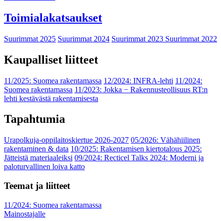
Toimialakatsaukset
Suurimmat 2025
Suurimmat 2024
Suurimmat 2023
Suurimmat 2022
Kaupalliset liitteet
11/2025: Suomea rakentamassa
12/2024: INFRA-lehti
11/2024:
Suomea rakentamassa
11/2023: Jokka − Rakennusteollisuus RT:n
lehti kestävästä rakentamisesta
Tapahtumia
Urapolkuja-oppilaitoskiertue 2026-2027
05/2026: Vähähiilinen
rakentaminen & data
10/2025: Rakentamisen kiertotalous 2025:
Jätteistä materiaaleiksi
09/2024: Recticel Talks 2024: Moderni ja
paloturvallinen loiva katto
Teemat ja liitteet
11/2024: Suomea rakentamassa
Mainostajalle