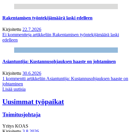
Rakentamisen työntekijämäärä laski edelleen
Kirjoitettu
22.7.2026
Ei kommentteja
artikkeliin Rakentamisen työntekijämäärä laski
edelleen
Asiantuntija: Kustannusohjauksen haaste on johtaminen
Kirjoitettu
30.6.2026
1 kommentti
artikkeliin Asiantuntija: Kustannusohjauksen haaste on
johtaminen
Lisää uutisia
Uusimmat työpaikat
Toimitusjohtaja
Yritys
KOAS
Kirjoitettu
3.8.2026