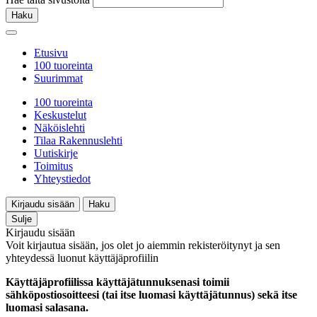
Haku
Etusivu
100 tuoreinta
Suurimmat
100 tuoreinta
Keskustelut
Näköislehti
Tilaa Rakennuslehti
Uutiskirje
Toimitus
Yhteystiedot
Kirjaudu sisään
Haku
Sulje
Kirjaudu sisään
Voit kirjautua sisään, jos olet jo aiemmin rekisteröitynyt ja sen
yhteydessä luonut käyttäjäprofiilin
Käyttäjäprofiilissa käyttäjätunnuksenasi toimii
sähköpostiosoitteesi (tai itse luomasi käyttäjätunnus) sekä itse
luomasi salasana.