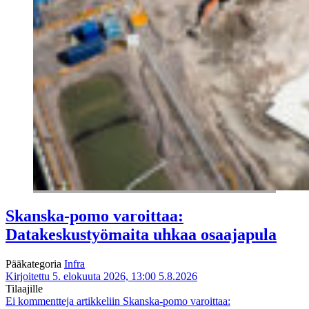
Skanska-pomo varoittaa:
Datakeskustyömaita uhkaa osaajapula
Pääkategoria
Infra
Kirjoitettu 5. elokuuta 2026, 13:00
5.8.2026
Tilaajille
Ei kommentteja
artikkeliin Skanska-pomo varoittaa: