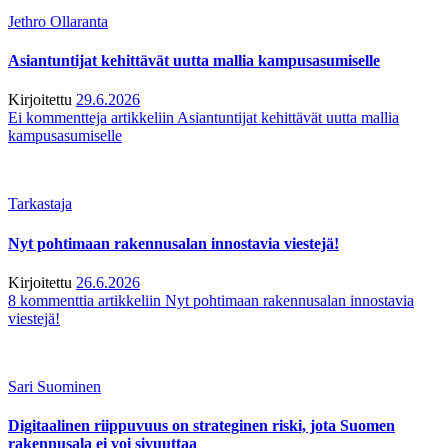
Jethro Ollaranta
Asiantuntijat kehittävät uutta mallia kampusasumiselle
Kirjoitettu
29.6.2026
Ei kommentteja
artikkeliin Asiantuntijat kehittävät uutta mallia
kampusasumiselle
Tarkastaja
Nyt pohtimaan rakennusalan innostavia viestejä!
Kirjoitettu
26.6.2026
8 kommenttia
artikkeliin Nyt pohtimaan rakennusalan innostavia
viestejä!
Sari Suominen
Digitaalinen riippuvuus on strateginen riski, jota Suomen
rakennusala ei voi sivuuttaa