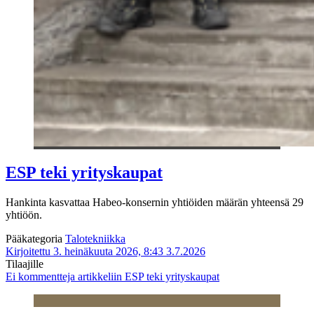
ESP teki yrityskaupat
Hankinta kasvattaa Habeo-konsernin yhtiöiden määrän yhteensä 29
yhtiöön.
Pääkategoria
Talotekniikka
Kirjoitettu 3. heinäkuuta 2026, 8:43
3.7.2026
Tilaajille
Ei kommentteja
artikkeliin ESP teki yrityskaupat