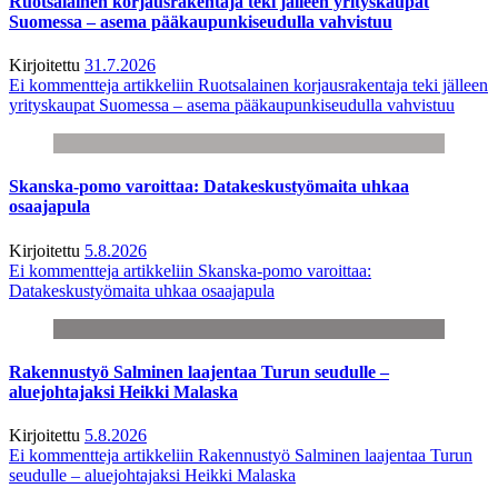
Ruotsalainen korjausrakentaja teki jälleen yrityskaupat
Suomessa – asema pääkaupunkiseudulla vahvistuu
Kirjoitettu
31.7.2026
Ei kommentteja
artikkeliin Ruotsalainen korjausrakentaja teki jälleen
yrityskaupat Suomessa – asema pääkaupunkiseudulla vahvistuu
Skanska-pomo varoittaa: Datakeskustyömaita uhkaa
osaajapula
Kirjoitettu
5.8.2026
Ei kommentteja
artikkeliin Skanska-pomo varoittaa:
Datakeskustyömaita uhkaa osaajapula
Rakennustyö Salminen laajentaa Turun seudulle –
aluejohtajaksi Heikki Malaska
Kirjoitettu
5.8.2026
Ei kommentteja
artikkeliin Rakennustyö Salminen laajentaa Turun
seudulle – aluejohtajaksi Heikki Malaska