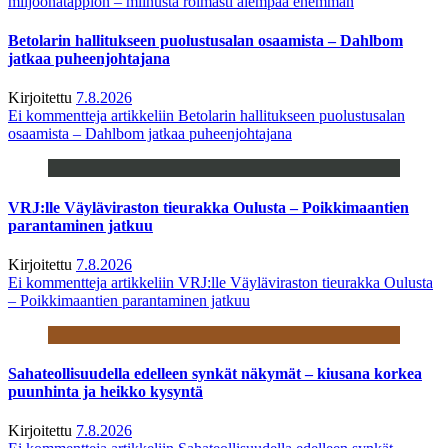
miljoonatappion – miinusta roimasti aiempaa enemmän
Betolarin hallitukseen puolustusalan osaamista – Dahlbom
jatkaa puheenjohtajana
Kirjoitettu
7.8.2026
Ei kommentteja
artikkeliin Betolarin hallitukseen puolustusalan
osaamista – Dahlbom jatkaa puheenjohtajana
VRJ:lle Väyläviraston tieurakka Oulusta – Poikkimaantien
parantaminen jatkuu
Kirjoitettu
7.8.2026
Ei kommentteja
artikkeliin VRJ:lle Väyläviraston tieurakka Oulusta
– Poikkimaantien parantaminen jatkuu
Sahateollisuudella edelleen synkät näkymät – kiusana korkea
puunhinta ja heikko kysyntä
Kirjoitettu
7.8.2026