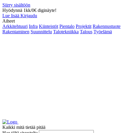
Siirry sisältöön
Hyödynnä 1kk/0€ diginäyte!
Lue lisää
Kirjaudu
Aiheet
Arkkitehtuuri
Infra
Kiinteistöt
Pientalo
Projektit
Rakennustuote
Rakentaminen
Suunnittelu
Talotekniikka
Talous
Työelämä
Kaikki mitä tietää pitää
Hae tältä sivustolta