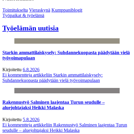
Toimitukselta
Vieraskynä
Kumppaniblogit
Työpaikat & työelämä
Työelämän uutisia
Starkin ammattilaiskysely: Suhdannekuopasta päädytään vielä
työvoimapulaan
Kirjoitettu
6.8.2026
Ei kommentteja
artikkeliin Starkin ammattilaiskysely:
Suhdannekuopasta päädytään vielä työvoimapulaan
Rakennustyö Salminen laajentaa Turun seudulle –
aluejohtajaksi Heikki Malaska
Kirjoitettu
5.8.2026
Ei kommentteja
artikkeliin Rakennustyö Salminen laajentaa Turun
seudulle – aluejohtajaksi Heikki Malaska