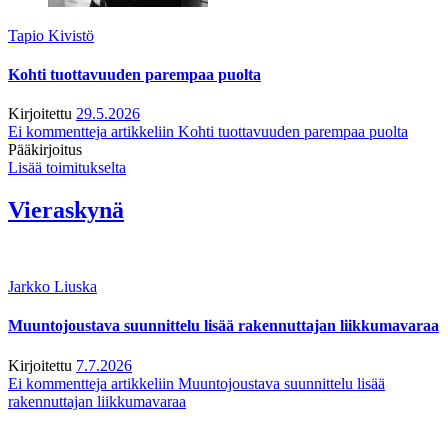
Tapio Kivistö
Kohti tuottavuuden parempaa puolta
Kirjoitettu
29.5.2026
Ei kommentteja
artikkeliin Kohti tuottavuuden parempaa puolta
Pääkirjoitus
Lisää toimitukselta
Vieraskynä
Jarkko Liuska
Muuntojoustava suunnittelu lisää rakennuttajan liikkumavaraa
Kirjoitettu
7.7.2026
Ei kommentteja
artikkeliin Muuntojoustava suunnittelu lisää
rakennuttajan liikkumavaraa