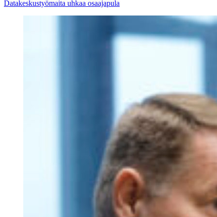
Datakeskustyömaita uhkaa osaajapula