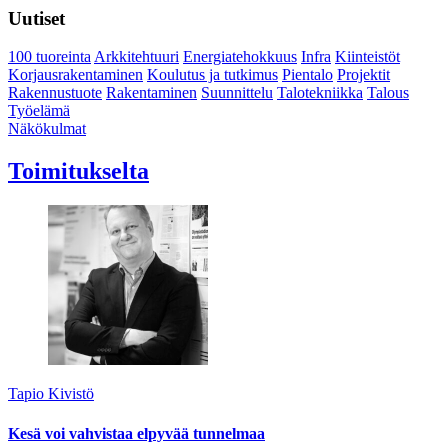
Uutiset
100 tuoreinta
Arkkitehtuuri
Energiatehokkuus
Infra
Kiinteistöt
Korjausrakentaminen
Koulutus ja tutkimus
Pientalo
Projektit
Rakennustuote
Rakentaminen
Suunnittelu
Talotekniikka
Talous
Työelämä
Näkökulmat
Toimitukselta
Tapio Kivistö
Kesä voi vahvistaa elpyvää tunnelmaa