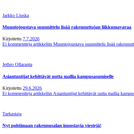
Jarkko Liuska
Muuntojoustava suunnittelu lisää rakennuttajan liikkumavaraa
Kirjoitettu
7.7.2026
Ei kommentteja
artikkeliin Muuntojoustava suunnittelu lisää rakennut
Jethro Ollaranta
Asiantuntijat kehittävät uutta mallia kampusasumiselle
Kirjoitettu
29.6.2026
Ei kommentteja
artikkeliin Asiantuntijat kehittävät uutta mallia kamp
Tarkastaja
Nyt pohtimaan rakennusalan innostavia viestejä!