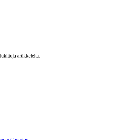
ukittuja artikkeleita.
pere
Caverion