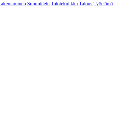
akentaminen
Suunnittelu
Talotekniikka
Talous
Työelämä