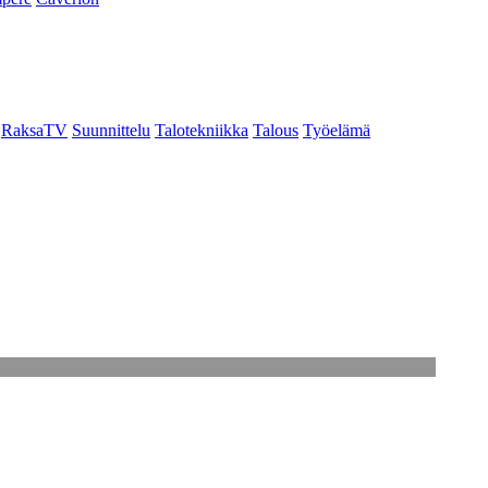
RaksaTV
Suunnittelu
Talotekniikka
Talous
Työelämä