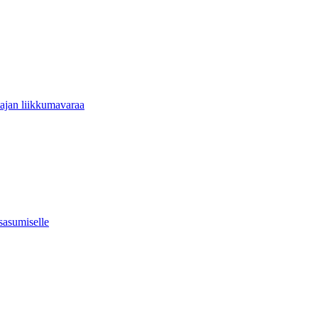
tajan liikkumavaraa
usasumiselle