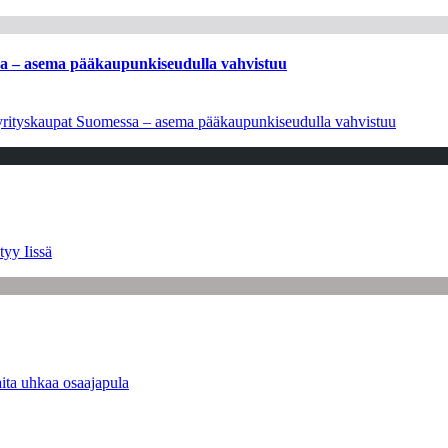
ssa – asema pääkaupunkiseudulla vahvistuu
en yrityskaupat Suomessa – asema pääkaupunkiseudulla vahvistuu
tyy Iissä
ita uhkaa osaajapula