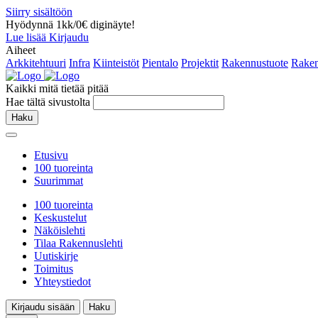
Siirry sisältöön
Hyödynnä 1kk/0€ diginäyte!
Lue lisää
Kirjaudu
Aiheet
Arkkitehtuuri
Infra
Kiinteistöt
Pientalo
Projektit
Rakennustuote
Raken
Kaikki mitä tietää pitää
Hae tältä sivustolta
Haku
Etusivu
100 tuoreinta
Suurimmat
100 tuoreinta
Keskustelut
Näköislehti
Tilaa Rakennuslehti
Uutiskirje
Toimitus
Yhteystiedot
Kirjaudu sisään
Haku