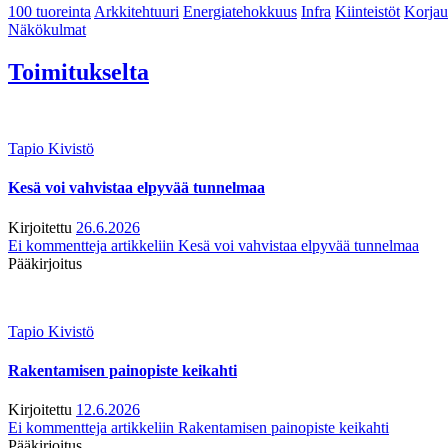
100 tuoreinta
Arkkitehtuuri
Energiatehokkuus
Infra
Kiinteistöt
Korjau
Näkökulmat
Toimitukselta
Tapio Kivistö
Kesä voi vahvistaa elpyvää tunnelmaa
Kirjoitettu
26.6.2026
Ei kommentteja
artikkeliin Kesä voi vahvistaa elpyvää tunnelmaa
Pääkirjoitus
Tapio Kivistö
Rakentamisen painopiste keikahti
Kirjoitettu
12.6.2026
Ei kommentteja
artikkeliin Rakentamisen painopiste keikahti
Pääkirjoitus