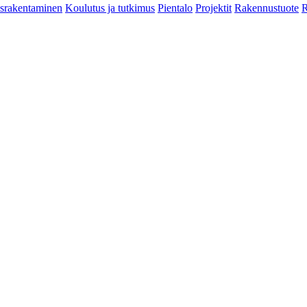
srakentaminen
Koulutus ja tutkimus
Pientalo
Projektit
Rakennustuote
R