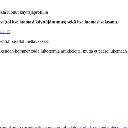
ssä luonut käyttäjäprofiilin
i (tai itse luomasi käyttäjätunnus) sekä itse luomasi salasana.
täällä
.
hti.fi-sisällöt luettavaksesi.
at oikeuden kommentoida lukottomia artikkeleita, mutta et pääse lukemaan l
asuntokauppa
asuntorakentaminen
Infra
talotekniikka
rakentaminen
Tam