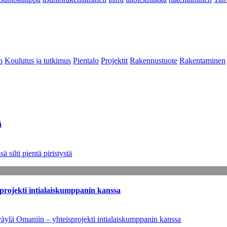
n
Koulutus ja tutkimus
Pientalo
Projektit
Rakennustuote
Rakentaminen
ä
 silti pientä piristystä
sprojekti intialaiskumppanin kanssa
väylä Omaniin – yhteisprojekti intialaiskumppanin kanssa