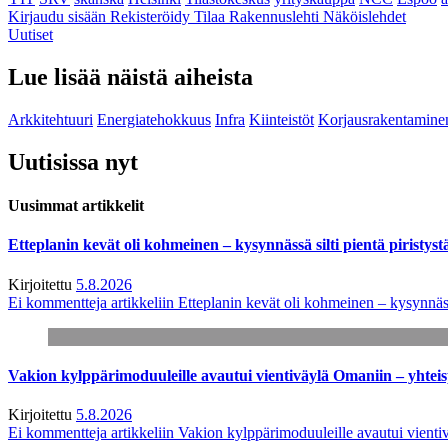
Kirjaudu sisään
Rekisteröidy
Tilaa Rakennuslehti
Näköislehdet
Uutiset
Lue lisää näistä aiheista
Arkkitehtuuri
Energiatehokkuus
Infra
Kiinteistöt
Korjausrakentamine
Uutisissa nyt
Uusimmat artikkelit
Etteplanin kevät oli kohmeinen – kysynnässä silti pientä piristyst
Kirjoitettu
5.8.2026
Ei kommentteja
artikkeliin Etteplanin kevät oli kohmeinen – kysynnässä
Vakion kylppärimoduuleille avautui vientiväylä Omaniin – yhtei
Kirjoitettu
5.8.2026
Ei kommentteja
artikkeliin Vakion kylppärimoduuleille avautui vienti