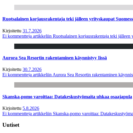
Ruotsalainen korjausrakentaja teki jälleen yrityskaupat Suome
Kirjoitettu
31.7.2026
Ei kommentteja
artikkeliin Ruotsalainen korjausrakentaja teki jälle
Aurora Sea Resortin rakentaminen käynnistyy Iissä
Kirjoitettu
30.7.2026
Ei kommentteja
artikkeliin Aurora Sea Resortin rakentaminen käynnis
Skanska-pomo varoittaa: Datakeskustyömaita uhkaa osaajapula
Kirjoitettu
5.8.2026
Ei kommentteja
artikkeliin Skanska-pomo varoittaa: Datakeskustyöma
Uutiset