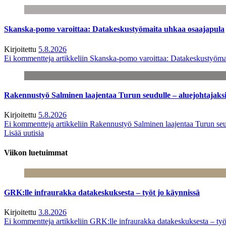
Skanska-pomo varoittaa: Datakeskustyömaita uhkaa osaajapula
Kirjoitettu
5.8.2026
Ei kommentteja
artikkeliin Skanska-pomo varoittaa: Datakeskustyöma
Rakennustyö Salminen laajentaa Turun seudulle – aluejohtajaks
Kirjoitettu
5.8.2026
Ei kommentteja
artikkeliin Rakennustyö Salminen laajentaa Turun seu
Lisää uutisia
Viikon luetuimmat
GRK:lle infraurakka datakeskuksesta – työt jo käynnissä
Kirjoitettu
3.8.2026
Ei kommentteja
artikkeliin GRK:lle infraurakka datakeskuksesta – työ