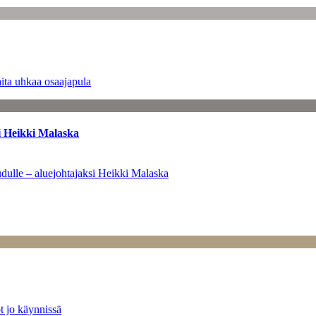
ita uhkaa osaajapula
i Heikki Malaska
dulle – aluejohtajaksi Heikki Malaska
t jo käynnissä