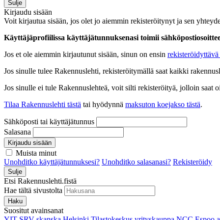
Sulje
Kirjaudu sisään
Voit kirjautua sisään, jos olet jo aiemmin rekisteröitynyt ja sen yhteyde
Käyttäjäprofiilissa käyttäjätunnuksenasi toimii sähköpostiosoittees
Jos et ole aiemmin kirjautunut sisään, sinun on ensin
rekisteröidyttävä 
Jos sinulle tulee Rakennuslehti, rekisteröitymällä saat kaikki rakennusle
Jos sinulle ei tule Rakennuslehteä, voit silti rekisteröityä, jolloin sa
Tilaa Rakennuslehti tästä
tai hyödynnä
maksuton koejakso tästä
.
Sähköposti tai käyttäjätunnus
Salasana
Kirjaudu sisään
Muista minut
Unohditko käyttäjätunnuksesi?
Unohditko salasanasi?
Rekisteröidy
Sulje
Etsi Rakennuslehti.fistä
Hae tältä sivustolta
Haku
Suositut avainsanat
YIT
SRV
skanska
Helsinki
Tilastokeskus
yrityskauppa
NCC
Espoo