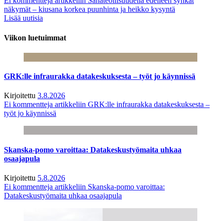
Ei kommentteja
artikkeliin Sahateollisuudella edelleen synkät
näkymät – kiusana korkea puunhinta ja heikko kysyntä
Lisää uutisia
Viikon luetuimmat
GRK:lle infraurakka datakeskuksesta – työt jo käynnissä
Kirjoitettu
3.8.2026
Ei kommentteja
artikkeliin GRK:lle infraurakka datakeskuksesta –
työt jo käynnissä
Skanska-pomo varoittaa: Datakeskustyömaita uhkaa
osaajapula
Kirjoitettu
5.8.2026
Ei kommentteja
artikkeliin Skanska-pomo varoittaa:
Datakeskustyömaita uhkaa osaajapula