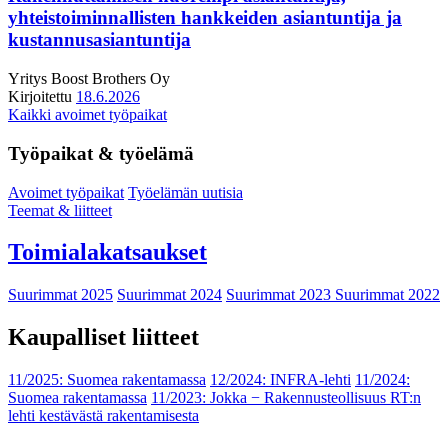
yhteistoiminnallisten hankkeiden asiantuntija ja
kustannusasiantuntija
Yritys
Boost Brothers Oy
Kirjoitettu
18.6.2026
Kaikki avoimet työpaikat
Työpaikat & työelämä
Avoimet työpaikat
Työelämän uutisia
Teemat & liitteet
Toimialakatsaukset
Suurimmat 2025
Suurimmat 2024
Suurimmat 2023
Suurimmat 2022
Kaupalliset liitteet
11/2025: Suomea rakentamassa
12/2024: INFRA-lehti
11/2024:
Suomea rakentamassa
11/2023: Jokka − Rakennusteollisuus RT:n
lehti kestävästä rakentamisesta