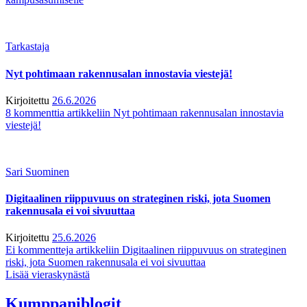
Tarkastaja
Nyt pohtimaan rakennusalan innostavia viestejä!
Kirjoitettu
26.6.2026
8 kommenttia
artikkeliin Nyt pohtimaan rakennusalan innostavia
viestejä!
Sari Suominen
Digitaalinen riippuvuus on strateginen riski, jota Suomen
rakennusala ei voi sivuuttaa
Kirjoitettu
25.6.2026
Ei kommentteja
artikkeliin Digitaalinen riippuvuus on strateginen
riski, jota Suomen rakennusala ei voi sivuuttaa
Lisää vieraskynästä
Kumppaniblogit