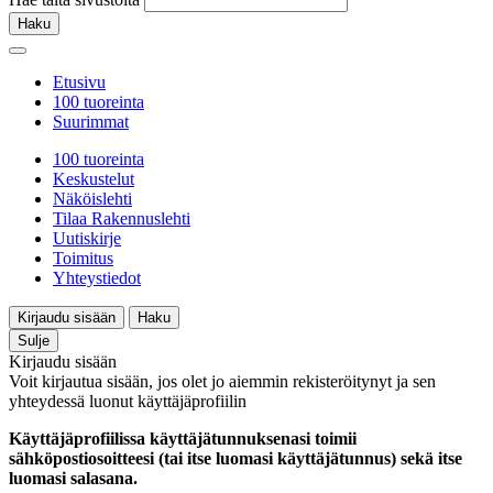
Haku
Etusivu
100 tuoreinta
Suurimmat
100 tuoreinta
Keskustelut
Näköislehti
Tilaa Rakennuslehti
Uutiskirje
Toimitus
Yhteystiedot
Kirjaudu sisään
Haku
Sulje
Kirjaudu sisään
Voit kirjautua sisään, jos olet jo aiemmin rekisteröitynyt ja sen
yhteydessä luonut käyttäjäprofiilin
Käyttäjäprofiilissa käyttäjätunnuksenasi toimii
sähköpostiosoitteesi (tai itse luomasi käyttäjätunnus) sekä itse
luomasi salasana.