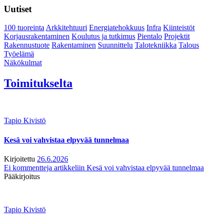
Uutiset
100 tuoreinta
Arkkitehtuuri
Energiatehokkuus
Infra
Kiinteistöt
Korjausrakentaminen
Koulutus ja tutkimus
Pientalo
Projektit
Rakennustuote
Rakentaminen
Suunnittelu
Talotekniikka
Talous
Työelämä
Näkökulmat
Toimitukselta
Tapio Kivistö
Kesä voi vahvistaa elpyvää tunnelmaa
Kirjoitettu
26.6.2026
Ei kommentteja
artikkeliin Kesä voi vahvistaa elpyvää tunnelmaa
Pääkirjoitus
Tapio Kivistö