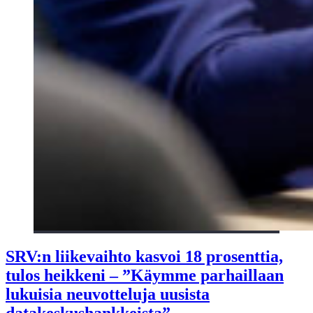
SRV:n liikevaihto kasvoi 18 prosenttia,
tulos heikkeni – ”Käymme parhaillaan
lukuisia neuvotteluja uusista
datakeskushankkeista”