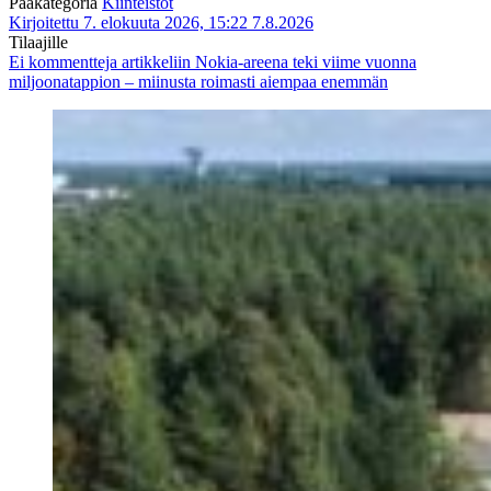
Pääkategoria
Kiinteistöt
Kirjoitettu 7. elokuuta 2026, 15:22
7.8.2026
Tilaajille
Ei kommentteja
artikkeliin Nokia-areena teki viime vuonna
miljoonatappion – miinusta roimasti aiempaa enemmän