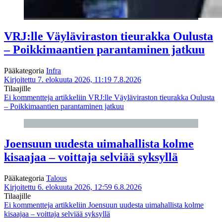
VRJ:lle Väyläviraston tieurakka Oulusta
– Poikkimaantien parantaminen jatkuu
Pääkategoria
Infra
Kirjoitettu 7. elokuuta 2026, 11:19
7.8.2026
Tilaajille
Ei kommentteja
artikkeliin VRJ:lle Väyläviraston tieurakka Oulusta
– Poikkimaantien parantaminen jatkuu
Joensuun uudesta uimahallista kolme
kisaajaa – voittaja selviää syksyllä
Pääkategoria
Talous
Kirjoitettu 6. elokuuta 2026, 12:59
6.8.2026
Tilaajille
Ei kommentteja
artikkeliin Joensuun uudesta uimahallista kolme
kisaajaa – voittaja selviää syksyllä