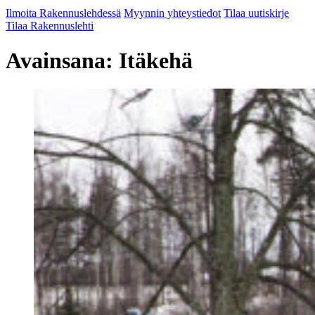
Ilmoita Rakennuslehdessä
Myynnin yhteystiedot
Tilaa uutiskirje
Tilaa Rakennuslehti
Avainsana:
Itäkehä