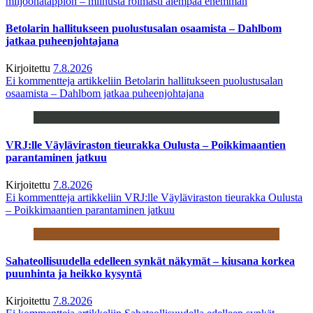
miljoonatappion – miinusta roimasti aiempaa enemmän
Betolarin hallitukseen puolustusalan osaamista – Dahlbom
jatkaa puheenjohtajana
Kirjoitettu
7.8.2026
Ei kommentteja
artikkeliin Betolarin hallitukseen puolustusalan
osaamista – Dahlbom jatkaa puheenjohtajana
VRJ:lle Väyläviraston tieurakka Oulusta – Poikkimaantien
parantaminen jatkuu
Kirjoitettu
7.8.2026
Ei kommentteja
artikkeliin VRJ:lle Väyläviraston tieurakka Oulusta
– Poikkimaantien parantaminen jatkuu
Sahateollisuudella edelleen synkät näkymät – kiusana korkea
puunhinta ja heikko kysyntä
Kirjoitettu
7.8.2026