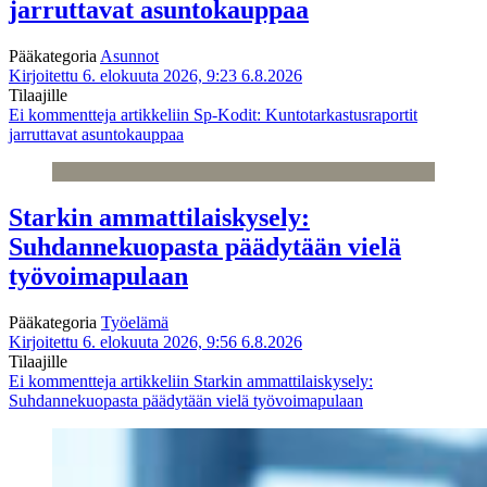
jarruttavat asuntokauppaa
Pääkategoria
Asunnot
Kirjoitettu 6. elokuuta 2026, 9:23
6.8.2026
Tilaajille
Ei kommentteja
artikkeliin Sp-Kodit: Kuntotarkastusraportit
jarruttavat asuntokauppaa
Starkin ammattilaiskysely:
Suhdannekuopasta päädytään vielä
työvoimapulaan
Pääkategoria
Työelämä
Kirjoitettu 6. elokuuta 2026, 9:56
6.8.2026
Tilaajille
Ei kommentteja
artikkeliin Starkin ammattilaiskysely:
Suhdannekuopasta päädytään vielä työvoimapulaan