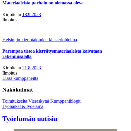
Materiaaleista parhain on olemassa oleva
Kirjoitettu
18.9.2023
Ilmoitus
Helsingin kiertotalouden klusteriohjelma
Parempaa tietoa kierrätysmateriaaleista kaivataan
rakennusalalla
Kirjoitettu
21.8.2023
Ilmoitus
Lisää kumppaneilta
Näkökulmat
Toimitukselta
Vieraskynä
Kumppaniblogit
Työpaikat & työelämä
Työelämän uutisia