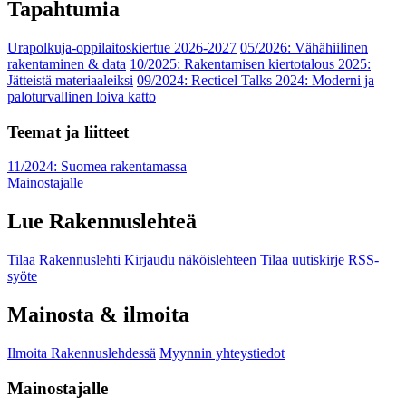
Tapahtumia
Urapolkuja-oppilaitoskiertue 2026-2027
05/2026: Vähähiilinen
rakentaminen & data
10/2025: Rakentamisen kiertotalous 2025:
Jätteistä materiaaleiksi
09/2024: Recticel Talks 2024: Moderni ja
paloturvallinen loiva katto
Teemat ja liitteet
11/2024: Suomea rakentamassa
Mainostajalle
Lue Rakennuslehteä
Tilaa Rakennuslehti
Kirjaudu näköislehteen
Tilaa uutiskirje
RSS-
syöte
Mainosta & ilmoita
Ilmoita Rakennuslehdessä
Myynnin yhteystiedot
Mainostajalle