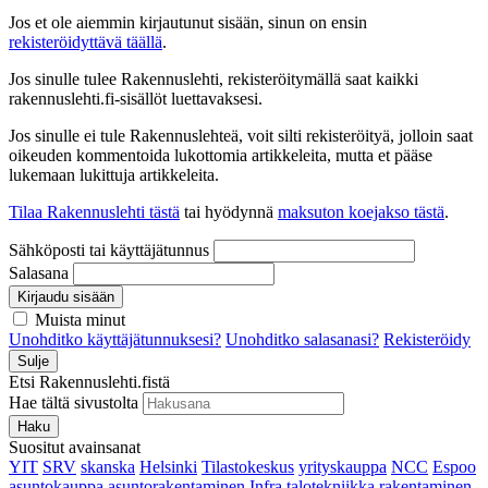
Jos et ole aiemmin kirjautunut sisään, sinun on ensin
rekisteröidyttävä täällä
.
Jos sinulle tulee Rakennuslehti, rekisteröitymällä saat kaikki
rakennuslehti.fi-sisällöt luettavaksesi.
Jos sinulle ei tule Rakennuslehteä, voit silti rekisteröityä, jolloin saat
oikeuden kommentoida lukottomia artikkeleita, mutta et pääse
lukemaan lukittuja artikkeleita.
Tilaa Rakennuslehti tästä
tai hyödynnä
maksuton koejakso tästä
.
Sähköposti tai käyttäjätunnus
Salasana
Kirjaudu sisään
Muista minut
Unohditko käyttäjätunnuksesi?
Unohditko salasanasi?
Rekisteröidy
Sulje
Etsi Rakennuslehti.fistä
Hae tältä sivustolta
Haku
Suositut avainsanat
YIT
SRV
skanska
Helsinki
Tilastokeskus
yrityskauppa
NCC
Espoo
asuntokauppa
asuntorakentaminen
Infra
talotekniikka
rakentaminen