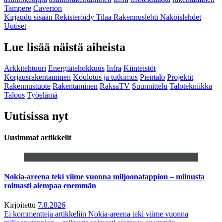
Tampere
Caverion
Kirjaudu sisään
Rekisteröidy
Tilaa Rakennuslehti
Näköislehdet
Uutiset
Lue lisää näistä aiheista
Arkkitehtuuri
Energiatehokkuus
Infra
Kiinteistöt
Korjausrakentaminen
Koulutus ja tutkimus
Pientalo
Projektit
Rakennustuote
Rakentaminen
RaksaTV
Suunnittelu
Talotekniikka
Talous
Työelämä
Uutisissa nyt
Uusimmat artikkelit
Nokia-areena teki viime vuonna miljoonatappion – miinusta
roimasti aiempaa enemmän
Kirjoitettu
7.8.2026
Ei kommentteja
artikkeliin Nokia-areena teki viime vuonna