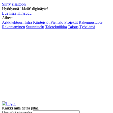
Siirry sisältöön
Hyödynnä 1kk/0€ diginäyte!
Lue lisää
Kirjaudu
Aiheet
Arkkitehtuuri
Infra
Kiinteistöt
Pientalo
Projektit
Rakennustuote
Rakentaminen
Suunnittelu
Talotekniikka
Talous
Työelämä
Kaikki mitä tietää pitää
Hae tältä sivustolta