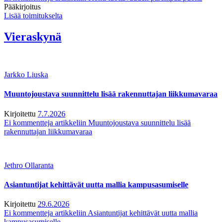
Pääkirjoitus
Lisää toimitukselta
Vieraskynä
Jarkko Liuska
Muuntojoustava suunnittelu lisää rakennuttajan liikkumavaraa
Kirjoitettu
7.7.2026
Ei kommentteja
artikkeliin Muuntojoustava suunnittelu lisää
rakennuttajan liikkumavaraa
Jethro Ollaranta
Asiantuntijat kehittävät uutta mallia kampusasumiselle
Kirjoitettu
29.6.2026
Ei kommentteja
artikkeliin Asiantuntijat kehittävät uutta mallia
kampusasumiselle