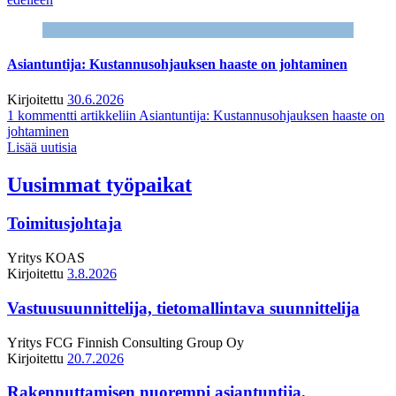
Asiantuntija: Kustannusohjauksen haaste on johtaminen
Kirjoitettu
30.6.2026
1 kommentti
artikkeliin Asiantuntija: Kustannusohjauksen haaste on
johtaminen
Lisää uutisia
Uusimmat työpaikat
Toimitusjohtaja
Yritys
KOAS
Kirjoitettu
3.8.2026
Vastuusuunnittelija, tietomallintava suunnittelija
Yritys
FCG Finnish Consulting Group Oy
Kirjoitettu
20.7.2026
Rakennuttamisen nuorempi asiantuntija,