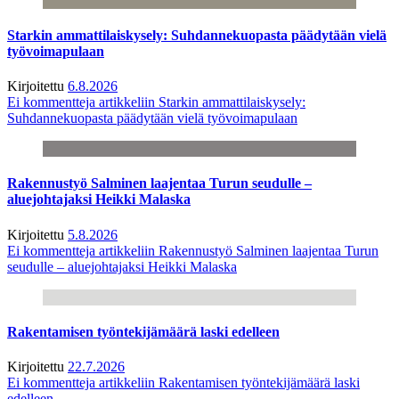
Starkin ammattilaiskysely: Suhdannekuopasta päädytään vielä
työvoimapulaan
Kirjoitettu
6.8.2026
Ei kommentteja
artikkeliin Starkin ammattilaiskysely:
Suhdannekuopasta päädytään vielä työvoimapulaan
Rakennustyö Salminen laajentaa Turun seudulle –
aluejohtajaksi Heikki Malaska
Kirjoitettu
5.8.2026
Ei kommentteja
artikkeliin Rakennustyö Salminen laajentaa Turun
seudulle – aluejohtajaksi Heikki Malaska
Rakentamisen työntekijämäärä laski edelleen
Kirjoitettu
22.7.2026
Ei kommentteja
artikkeliin Rakentamisen työntekijämäärä laski
edelleen