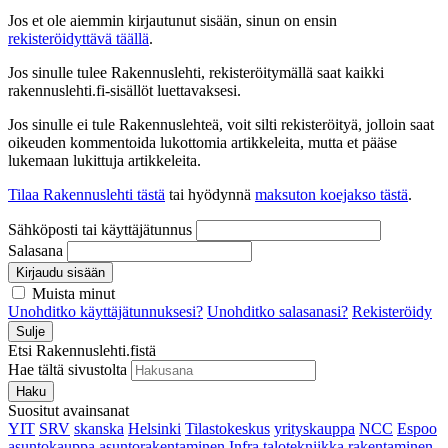
Jos et ole aiemmin kirjautunut sisään, sinun on ensin
rekisteröidyttävä täällä
.
Jos sinulle tulee Rakennuslehti, rekisteröitymällä saat kaikki
rakennuslehti.fi-sisällöt luettavaksesi.
Jos sinulle ei tule Rakennuslehteä, voit silti rekisteröityä, jolloin saat
oikeuden kommentoida lukottomia artikkeleita, mutta et pääse
lukemaan lukittuja artikkeleita.
Tilaa Rakennuslehti tästä
tai hyödynnä
maksuton koejakso tästä
.
Sähköposti tai käyttäjätunnus
Salasana
Kirjaudu sisään
Muista minut
Unohditko käyttäjätunnuksesi?
Unohditko salasanasi?
Rekisteröidy
Sulje
Etsi Rakennuslehti.fistä
Hae tältä sivustolta
Haku
Suositut avainsanat
YIT
SRV
skanska
Helsinki
Tilastokeskus
yrityskauppa
NCC
Espoo
asuntokauppa
asuntorakentaminen
Infra
talotekniikka
rakentaminen