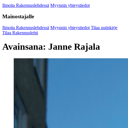
Ilmoita Rakennuslehdessä
Myynnin yhteystiedot
Mainostajalle
Ilmoita Rakennuslehdessä
Myynnin yhteystiedot
Tilaa uutiskirje
Tilaa Rakennuslehti
Avainsana:
Janne Rajala