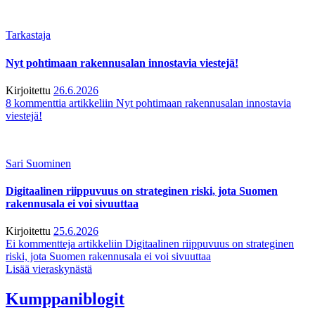
Tarkastaja
Nyt pohtimaan rakennusalan innostavia viestejä!
Kirjoitettu
26.6.2026
8 kommenttia
artikkeliin Nyt pohtimaan rakennusalan innostavia
viestejä!
Sari Suominen
Digitaalinen riippuvuus on strateginen riski, jota Suomen
rakennusala ei voi sivuuttaa
Kirjoitettu
25.6.2026
Ei kommentteja
artikkeliin Digitaalinen riippuvuus on strateginen
riski, jota Suomen rakennusala ei voi sivuuttaa
Lisää vieraskynästä
Kumppaniblogit