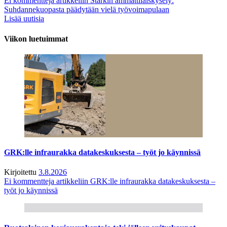
Ei kommentteja
artikkeliin Starkin ammattilaiskysely:
Suhdannekuopasta päädytään vielä työvoimapulaan
Lisää uutisia
Viikon luetuimmat
GRK:lle infraurakka datakeskuksesta – työt jo käynnissä
Kirjoitettu
3.8.2026
Ei kommentteja
artikkeliin GRK:lle infraurakka datakeskuksesta –
työt jo käynnissä