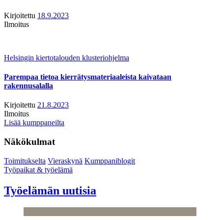
Kirjoitettu
18.9.2023
Ilmoitus
Helsingin kiertotalouden klusteriohjelma
Parempaa tietoa kierrätysmateriaaleista kaivataan
rakennusalalla
Kirjoitettu
21.8.2023
Ilmoitus
Lisää kumppaneilta
Näkökulmat
Toimitukselta
Vieraskynä
Kumppaniblogit
Työpaikat & työelämä
Työelämän uutisia