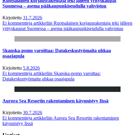
Ruotsalainen korjausrakentaja teki jälleen yrityskaupat
Suomessa – asema pääkaupunkiseudulla vahvistuu
Kirjoitettu
31.7.2026
Ei kommentteja
artikkeliin Ruotsalainen korjausrakentaja teki jälleen
yrityskaupat Suomessa – asema pääkaupunkiseudulla vahvistuu
Skanska-pomo varoittaa: Datakeskustyömaita uhkaa
osaajapula
Kirjoitettu
5.8.2026
Ei kommentteja
artikkeliin Skanska-pomo varoittaa:
Datakeskustyömaita uhkaa osaajapula
Aurora Sea Resortin rakentaminen käynnistyy Iissä
Kirjoitettu
30.7.2026
Ei kommentteja
artikkeliin Aurora Sea Resortin rakentaminen
käynnistyy Iissä