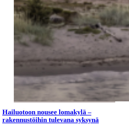
Hailuotoon nousee lomakylä –
rakennustöihin tulevana syksynä