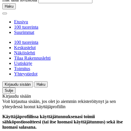
Haku
Etusivu
100 tuoreinta
Suurimmat
100 tuoreinta
Keskustelut
Näköislehti
Tilaa Rakennuslehti
Uutiskirje
Toimitus
Yhteystiedot
Kirjaudu sisään
Haku
Sulje
Kirjaudu sisään
Voit kirjautua sisään, jos olet jo aiemmin rekisteröitynyt ja sen
yhteydessä luonut käyttäjäprofiilin
Käyttäjäprofiilissa käyttäjätunnuksenasi toimii
sähköpostiosoitteesi (tai itse luomasi käyttäjätunnus) sekä itse
luomasi salasana.