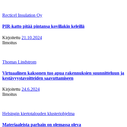
Recticel Insulation Oy
PIR-katto pitää pintansa kovillakin keleillä
Kirjoitettu
21.10.2024
Ilmoitus
Thomas Lindstrom
Virtuaalinen kaksonen tuo apua rakennuksien suunnitteluun ja
kestävyystavoitteiden saavuttamiseen
Kirjoitettu
24.6.2024
Ilmoitus
Helsingin kiertotalouden klusteriohjelma
Materiaaleista parhain on olemassa oleva