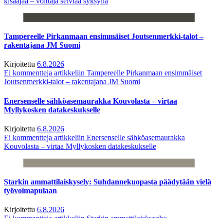
kisaajaa – voittaja selviää syksyllä
Tampereelle Pirkanmaan ensimmäiset Joutsenmerkki-talot –
rakentajana JM Suomi
Kirjoitettu
6.8.2026
Ei kommentteja
artikkeliin Tampereelle Pirkanmaan ensimmäiset
Joutsenmerkki-talot – rakentajana JM Suomi
Enersenselle sähköasemaurakka Kouvolasta – virtaa
Myllykosken datakeskukselle
Kirjoitettu
6.8.2026
Ei kommentteja
artikkeliin Enersenselle sähköasemaurakka
Kouvolasta – virtaa Myllykosken datakeskukselle
Starkin ammattilaiskysely: Suhdannekuopasta päädytään vielä
työvoimapulaan
Kirjoitettu
6.8.2026