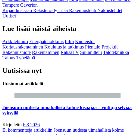
Tampere
Caverion
Kirjaudu sisään
Rekisteröidy
Tilaa Rakennuslehti
Näköislehdet
Uutiset
Lue lisää näistä aiheista
Arkkitehtuuri
Energiatehokkuus
Infra
Kiinteistöt
Korjausrakentaminen
Koulutus ja tutkimus
Pientalo
Projektit
Rakennustuote
Rakentaminen
RaksaTV
Suunnittelu
Talotekniikka
Talous
Työelämä
Uutisissa nyt
Uusimmat artikkelit
Joensuun uudesta uimahallista kolme kisaajaa – voittaja selviää
syksyllä
Kirjoitettu
6.8.2026
Ei kommentteja
artikkeliin Joensuun uudesta uimahallista kolme