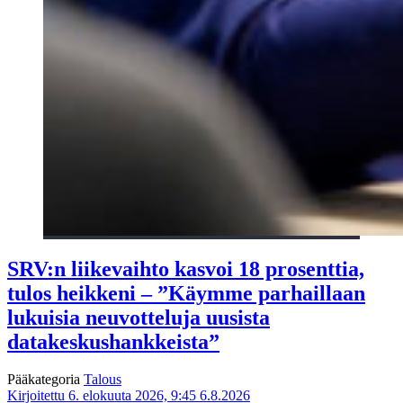
SRV:n liikevaihto kasvoi 18 prosenttia,
tulos heikkeni – ”Käymme parhaillaan
lukuisia neuvotteluja uusista
datakeskushankkeista”
Pääkategoria
Talous
Kirjoitettu 6. elokuuta 2026, 9:45
6.8.2026