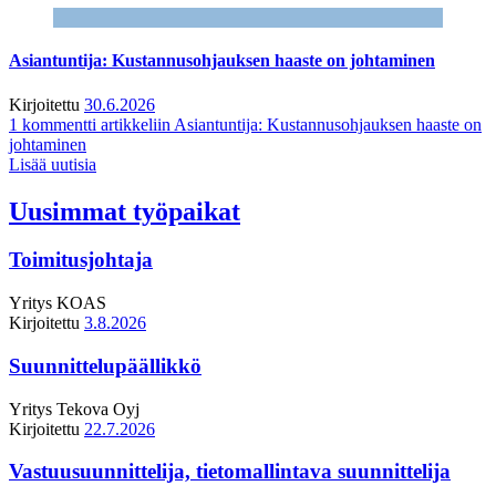
Asiantuntija: Kustannusohjauksen haaste on johtaminen
Kirjoitettu
30.6.2026
1 kommentti
artikkeliin Asiantuntija: Kustannusohjauksen haaste on
johtaminen
Lisää uutisia
Uusimmat työpaikat
Toimitusjohtaja
Yritys
KOAS
Kirjoitettu
3.8.2026
Suunnittelupäällikkö
Yritys
Tekova Oyj
Kirjoitettu
22.7.2026
Vastuusuunnittelija, tietomallintava suunnittelija