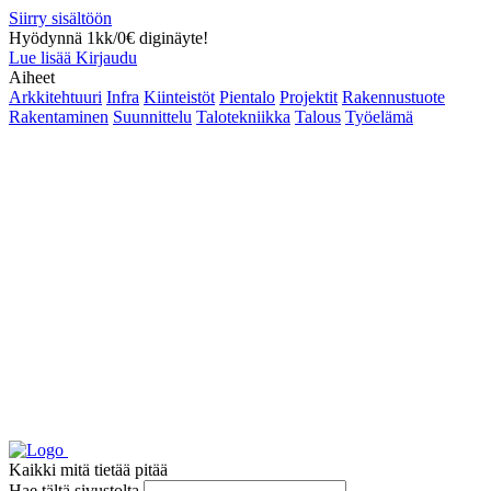
Siirry sisältöön
Hyödynnä 1kk/0€ diginäyte!
Lue lisää
Kirjaudu
Aiheet
Arkkitehtuuri
Infra
Kiinteistöt
Pientalo
Projektit
Rakennustuote
Rakentaminen
Suunnittelu
Talotekniikka
Talous
Työelämä
Kaikki mitä tietää pitää
Hae tältä sivustolta