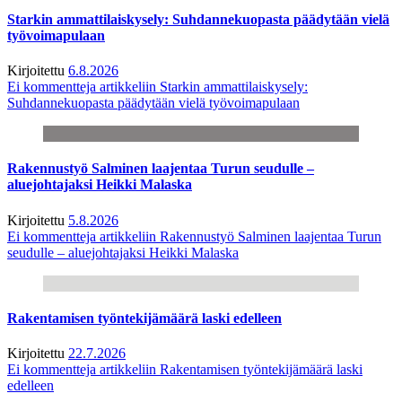
Starkin ammattilaiskysely: Suhdannekuopasta päädytään vielä
työvoimapulaan
Kirjoitettu
6.8.2026
Ei kommentteja
artikkeliin Starkin ammattilaiskysely:
Suhdannekuopasta päädytään vielä työvoimapulaan
Rakennustyö Salminen laajentaa Turun seudulle –
aluejohtajaksi Heikki Malaska
Kirjoitettu
5.8.2026
Ei kommentteja
artikkeliin Rakennustyö Salminen laajentaa Turun
seudulle – aluejohtajaksi Heikki Malaska
Rakentamisen työntekijämäärä laski edelleen
Kirjoitettu
22.7.2026
Ei kommentteja
artikkeliin Rakentamisen työntekijämäärä laski
edelleen