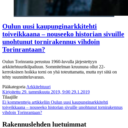
Oulun uusi kaupunginarkkitehti
toiveikkaana – nouseeko historian sivuille
unohtunut tornirakennus vihdoin
Torinrantaan?
Oulun Torinranta perustuu 1960-luvulla järjestettyyn
arkkitehtuurikilpailuun. Sommitelman kruununa ollut 22-
kerroksinen hoikka torni on yhä toteuttamatta, mutta nyt siitä on
tehty suunnitteluvaraus.
Pääkategoria
Arkkitehtuuri
Kirjoitettu 29. tammikuuta 2019, 9:00
29.1.2019
Tilaajille
Ei kommentteja
artikkeliin Oulun uusi kaupunginarkkitehti
toiveikkaana – nouseeko historian sivuille unohtunut tornirakennus
vihdoin Torinrantaan?
Rakennuslehden luetuimmat