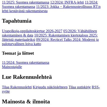
11/2025: Suomea rakentamassa
12/2024: INFRA-lehti
11/2024:
Suomea rakentamassa
11/2023: Jokka − Rakennusteollisuus RT:n
lehti kestävästä rakentamisesta
Tapahtumia
Urapolkuja-oppilaitoskiertue 2026-2027
05/2026: Vähähiilinen
rakentaminen & data
10/2025: Rakentamisen kiertotalous 2025:
Jätteistä materiaaleiksi
09/2024: Recticel Talks 2024: Moderni ja
paloturvallinen loiva katto
Teemat ja liitteet
11/2024: Suomea rakentamassa
Mainostajalle
Lue Rakennuslehteä
Tilaa Rakennuslehti
Kirjaudu näköislehteen
Tilaa uutiskirje
RSS-
syöte
Mainosta & ilmoita