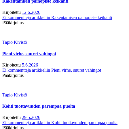
Rakentamisen painopiste keikahti
Kirjoitettu
12.6.2026
Ei kommentteja
artikkeliin Rakentamisen painopiste keikahti
Pääkirjoitus
Tapio Kivistö
Pieni virhe, suuret vahingot
Kirjoitettu
5.6.2026
Ei kommentteja
artikkeliin Pieni virhe, suuret vahingot
Pääkirjoitus
Tapio Kivistö
Kohti tuottavuuden parempaa puolta
Kirjoitettu
29.5.2026
Ei kommentteja
artikkeliin Kohti tuottavuuden parempaa puolta
Pääkirjoitus