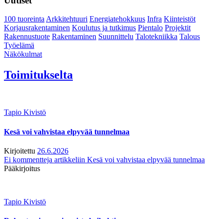
Uutiset
100 tuoreinta
Arkkitehtuuri
Energiatehokkuus
Infra
Kiinteistöt
Korjausrakentaminen
Koulutus ja tutkimus
Pientalo
Projektit
Rakennustuote
Rakentaminen
Suunnittelu
Talotekniikka
Talous
Työelämä
Näkökulmat
Toimitukselta
Tapio Kivistö
Kesä voi vahvistaa elpyvää tunnelmaa
Kirjoitettu
26.6.2026
Ei kommentteja
artikkeliin Kesä voi vahvistaa elpyvää tunnelmaa
Pääkirjoitus
Tapio Kivistö