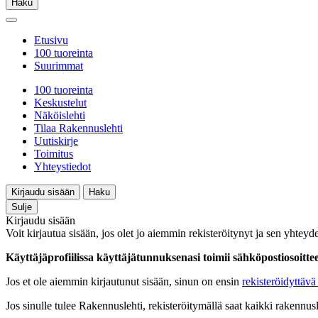
Haku
Etusivu
100 tuoreinta
Suurimmat
100 tuoreinta
Keskustelut
Näköislehti
Tilaa Rakennuslehti
Uutiskirje
Toimitus
Yhteystiedot
Kirjaudu sisään
Haku
Sulje
Kirjaudu sisään
Voit kirjautua sisään, jos olet jo aiemmin rekisteröitynyt ja sen yhteyde
Käyttäjäprofiilissa käyttäjätunnuksenasi toimii sähköpostiosoittees
Jos et ole aiemmin kirjautunut sisään, sinun on ensin
rekisteröidyttävä 
Jos sinulle tulee Rakennuslehti, rekisteröitymällä saat kaikki rakennusle