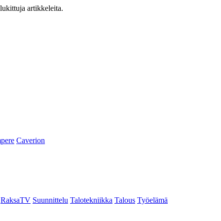
ukittuja artikkeleita.
pere
Caverion
RaksaTV
Suunnittelu
Talotekniikka
Talous
Työelämä