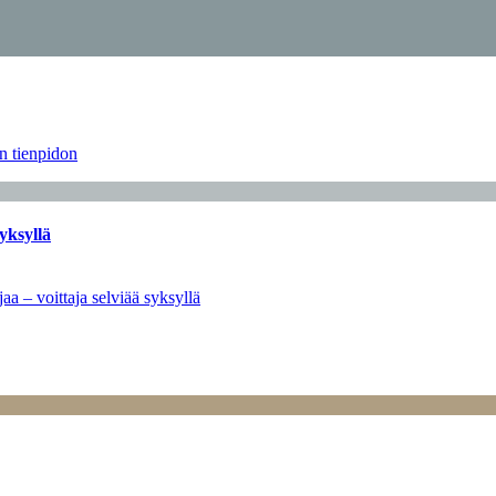
än tienpidon
yksyllä
aa – voittaja selviää syksyllä