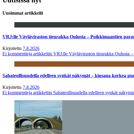
Uusimmat artikkelit
VRJ:lle Väyläviraston tieurakka Oulusta – Poikkimaantien par
Kirjoitettu
7.8.2026
Ei kommentteja
artikkeliin VRJ:lle Väyläviraston tieurakka Oulusta 
Sahateollisuudella edelleen synkät näkymät – kiusana korkea pu
Kirjoitettu
7.8.2026
Ei kommentteja
artikkeliin Sahateollisuudella edelleen synkät näkym