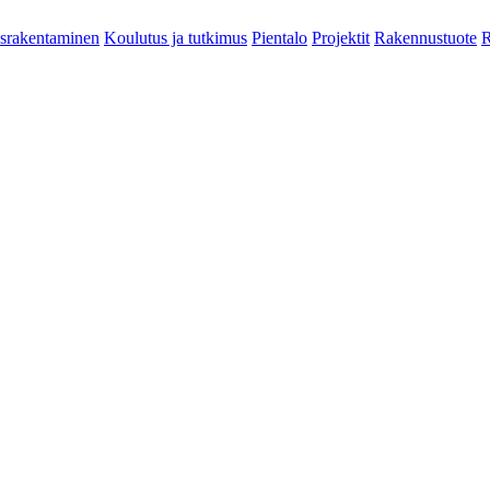
srakentaminen
Koulutus ja tutkimus
Pientalo
Projektit
Rakennustuote
R