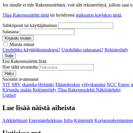
Jos sinulle ei tule Rakennuslehteä, voit silti rekisteröityä, jolloin sa
Tilaa Rakennuslehti tästä
tai hyödynnä
maksuton koejakso tästä
.
Sähköposti tai käyttäjätunnus
Salasana
Kirjaudu sisään
Muista minut
Unohditko käyttäjätunnuksesi?
Unohditko salasanasi?
Rekisteröidy
Sulje
Etsi Rakennuslehti.fistä
Hae tältä sivustolta
Haku
Suositut avainsanat
YIT
SRV
skanska
Helsinki
Tilastokeskus
yrityskauppa
NCC
Espoo
Kirjaudu sisään
Rekisteröidy
Tilaa Rakennuslehti
Näköislehdet
Uutiset
Lue lisää näistä aiheista
Arkkitehtuuri
Energiatehokkuus
Infra
Kiinteistöt
Korjausrakentamine
Uutisissa nyt