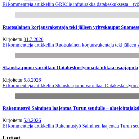
Ei kommentteja
artikkeliin GRK:lle infraurakka datakeskuksesta – työ
Ruotsalainen korjausrakentaja teki jälleen yrityskaupat Suome
Kirjoitettu
31.7.2026
Ei kommentteja
artikkeliin Ruotsalainen korjausrakentaja teki jälle
Skanska-pomo varoittaa: Datakeskustyömaita uhkaa osaajapula
Kirjoitettu
5.8.2026
Ei kommentteja
artikkeliin Skanska-pomo varoittaa: Datakeskustyöma
Rakennustyö Salminen laajentaa Turun seudulle – aluejohtajaks
Kirjoitettu
5.8.2026
Ei kommentteja
artikkeliin Rakennustyö Salminen laajentaa Turun seu
Uutiset