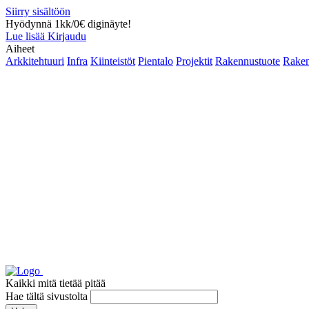
Siirry sisältöön
Hyödynnä 1kk/0€ diginäyte!
Lue lisää
Kirjaudu
Aiheet
Arkkitehtuuri
Infra
Kiinteistöt
Pientalo
Projektit
Rakennustuote
Raken
Kaikki mitä tietää pitää
Hae tältä sivustolta