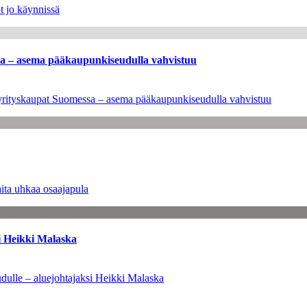
t jo käynnissä
ssa – asema pääkaupunkiseudulla vahvistuu
en yrityskaupat Suomessa – asema pääkaupunkiseudulla vahvistuu
ita uhkaa osaajapula
i Heikki Malaska
dulle – aluejohtajaksi Heikki Malaska