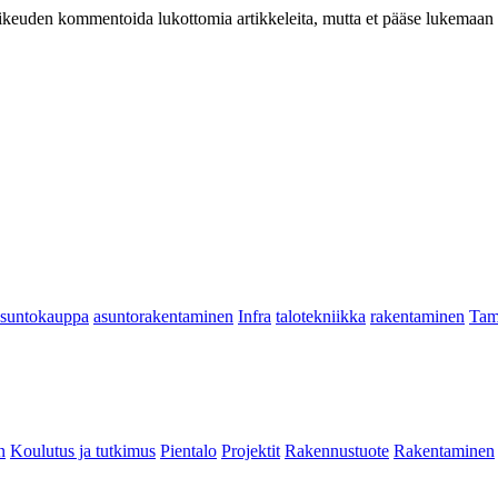
at oikeuden kommentoida lukottomia artikkeleita, mutta et pääse lukemaan l
asuntokauppa
asuntorakentaminen
Infra
talotekniikka
rakentaminen
Tam
n
Koulutus ja tutkimus
Pientalo
Projektit
Rakennustuote
Rakentaminen