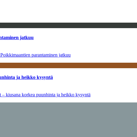
antaminen jatkuu
– Poikkimaantien parantaminen jatkuu
unhinta ja heikko kysyntä
ät – kiusana korkea puunhinta ja heikko kysyntä