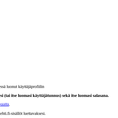
ssä luonut käyttäjäprofiilin
i (tai itse luomasi käyttäjätunnus) sekä itse luomasi salasana.
täällä
.
hti.fi-sisällöt luettavaksesi.