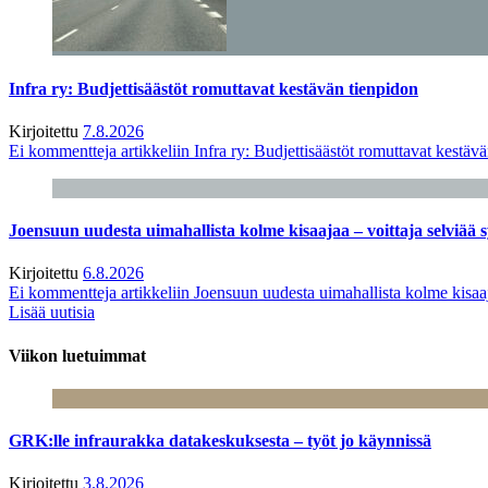
Infra ry: Budjettisäästöt romuttavat kestävän tienpidon
Kirjoitettu
7.8.2026
Ei kommentteja
artikkeliin Infra ry: Budjettisäästöt romuttavat kestäv
Joensuun uudesta uimahallista kolme kisaajaa – voittaja selviää s
Kirjoitettu
6.8.2026
Ei kommentteja
artikkeliin Joensuun uudesta uimahallista kolme kisaaj
Lisää uutisia
Viikon luetuimmat
GRK:lle infraurakka datakeskuksesta – työt jo käynnissä
Kirjoitettu
3.8.2026