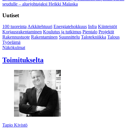
seudulle – aluejohtajaksi Heikki Malaska
Uutiset
100 tuoreinta
Arkkitehtuuri
Energiatehokkuus
Infra
Kiinteistöt
Korjausrakentaminen
Koulutus ja tutkimus
Pientalo
Projektit
Rakennustuote
Rakentaminen
Suunnittelu
Talotekniikka
Talous
Työelämä
Näkökulmat
Toimitukselta
Tapio Kivistö