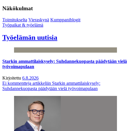
Näkökulmat
Toimitukselta
Vieraskynä
Kumppaniblogit
Työpaikat & työelämä
Työelämän uutisia
Starkin ammattilaiskysely: Suhdannekuopasta päädytään vielä
työvoimapulaan
Kirjoitettu
6.8.2026
Ei kommentteja
artikkeliin Starkin ammattilaiskysely:
Suhdannekuopasta päädytään vielä työvoimapulaan