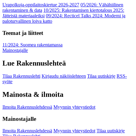
Urapolkuja-oppilaitoskiertue 2026-2027
05/2026: Vähähiilinen
rakentaminen & data
10/2025: Rakentamisen kiertotalous 2025:
Jätteistä materiaaleiksi
09/2024: Recticel Talks 2024: Moderni ja
paloturvallinen loiva katto
Teemat ja liitteet
11/2024: Suomea rakentamassa
Mainostajalle
Lue Rakennuslehteä
Tilaa Rakennuslehti
Kirjaudu näköislehteen
Tilaa uutiskirje
RSS-
syöte
Mainosta & ilmoita
Ilmoita Rakennuslehdessä
Myynnin yhteystiedot
Mainostajalle
Ilmoita Rakennuslehdessä
Myynnin yhteystiedot
Tilaa uutiskirje