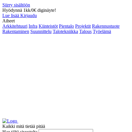
Siirry sisältöön
Hyödynnä 1kk/0€ diginäyte!
Lue lisää
Kirjaudu
Aiheet
Arkkitehtuuri
Infra
Kiinteistöt
Pientalo
Projektit
Rakennustuote
Rakentaminen
Suunnittelu
Talotekniikka
Talous
Työelämä
Kaikki mitä tietää pitää
Hae tältä sivustolta