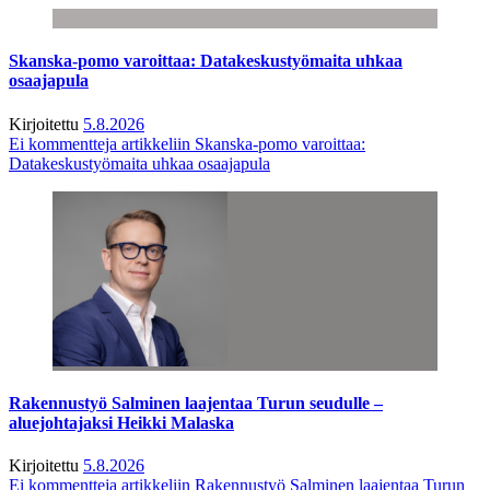
Skanska-pomo varoittaa: Datakeskustyömaita uhkaa
osaajapula
Kirjoitettu
5.8.2026
Ei kommentteja
artikkeliin Skanska-pomo varoittaa:
Datakeskustyömaita uhkaa osaajapula
Rakennustyö Salminen laajentaa Turun seudulle –
aluejohtajaksi Heikki Malaska
Kirjoitettu
5.8.2026
Ei kommentteja
artikkeliin Rakennustyö Salminen laajentaa Turun