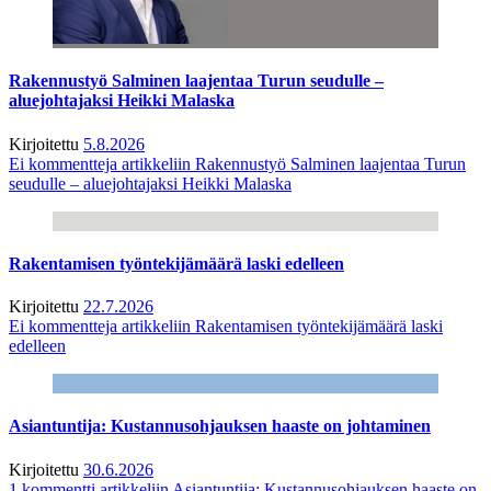
Rakennustyö Salminen laajentaa Turun seudulle –
aluejohtajaksi Heikki Malaska
Kirjoitettu
5.8.2026
Ei kommentteja
artikkeliin Rakennustyö Salminen laajentaa Turun
seudulle – aluejohtajaksi Heikki Malaska
Rakentamisen työntekijämäärä laski edelleen
Kirjoitettu
22.7.2026
Ei kommentteja
artikkeliin Rakentamisen työntekijämäärä laski
edelleen
Asiantuntija: Kustannusohjauksen haaste on johtaminen
Kirjoitettu
30.6.2026
1 kommentti
artikkeliin Asiantuntija: Kustannusohjauksen haaste on