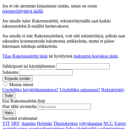
Jos et ole aiemmin kirjautunut sisään, sinun on ensin
rekisteröidyttävä täällä
.
Jos sinulle tulee Rakennuslehti, rekisteröitymällä saat kaikki
rakennuslehti.fi-sisällöt luettavaksesi.
Jos sinulle ei tule Rakennuslehteä, voit silti rekisteröityä, jolloin saat
oikeuden kommentoida lukottomia artikkeleita, mutta et pääse
lukemaan lukittuja artikkeleita.
Tilaa Rakennuslehti tästä
tai hyödynnä
maksuton koejakso tästä
.
Sähköposti tai käyttäjätunnus
Salasana
Kirjaudu sisään
Muista minut
Unohditko käyttäjätunnuksesi?
Unohditko salasanasi?
Rekisteröidy
Sulje
Etsi Rakennuslehti.fistä
Hae tältä sivustolta
Haku
Suositut avainsanat
YIT
SRV
skanska
Helsinki
Tilastokeskus
yrityskauppa
NCC
Espoo
asuntokauppa
asuntorakentaminen
Infra
talotekniikka
rakentaminen