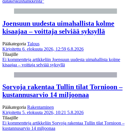
datakeskushankkeista”
Joensuun uudesta uimahallista kolme
kisaajaa – voittaja selviää syksyllä
Pääkategoria
Talous
Kirjoitettu 6. elokuuta 2026, 12:59
6.8.2026
Tilaajille
Ei kommentteja
artikkeliin Joensuun uudesta uimahallista kolme
kisaajaa – voittaja selviää syksyllä
Sorvoja rakentaa Tullin tilat Tornioon –
kustannusarvio 14 miljoonaa
Pääkategoria
Rakentaminen
Kirjoitettu 5. elokuuta 2026, 10:21
5.8.2026
Tilaajille
Ei kommentteja
artikkeliin Sorvoja rakentaa Tullin tilat Tornioon –
kustannusarvio 14 miljoonaa