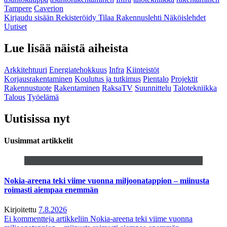
Tampere
Caverion
Kirjaudu sisään
Rekisteröidy
Tilaa Rakennuslehti
Näköislehdet
Uutiset
Lue lisää näistä aiheista
Arkkitehtuuri
Energiatehokkuus
Infra
Kiinteistöt
Korjausrakentaminen
Koulutus ja tutkimus
Pientalo
Projektit
Rakennustuote
Rakentaminen
RaksaTV
Suunnittelu
Talotekniikka
Talous
Työelämä
Uutisissa nyt
Uusimmat artikkelit
Nokia-areena teki viime vuonna miljoonatappion – miinusta
roimasti aiempaa enemmän
Kirjoitettu
7.8.2026
Ei kommentteja
artikkeliin Nokia-areena teki viime vuonna