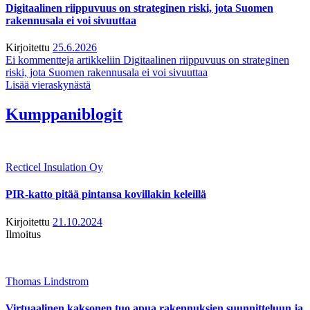
Digitaalinen riippuvuus on strateginen riski, jota Suomen
rakennusala ei voi sivuuttaa
Kirjoitettu
25.6.2026
Ei kommentteja
artikkeliin Digitaalinen riippuvuus on strateginen
riski, jota Suomen rakennusala ei voi sivuuttaa
Lisää vieraskynästä
Kumppaniblogit
Recticel Insulation Oy
PIR-katto pitää pintansa kovillakin keleillä
Kirjoitettu
21.10.2024
Ilmoitus
Thomas Lindstrom
Virtuaalinen kaksonen tuo apua rakennuksien suunnitteluun ja