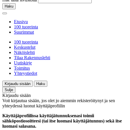
Haku
Etusivu
100 tuoreinta
Suurimmat
100 tuoreinta
Keskustelut
Näköislehti
Tilaa Rakennuslehti
Uutiskirje
Toimitus
Yhteystiedot
Kirjaudu sisään
Haku
Sulje
Kirjaudu sisään
Voit kirjautua sisään, jos olet jo aiemmin rekisteröitynyt ja sen
yhteydessä luonut käyttäjäprofiilin
Käyttäjäprofiilissa käyttäjätunnuksenasi toimii
sähköpostiosoitteesi (tai itse luomasi käyttäjätunnus) sekä itse
luomasi salasana.