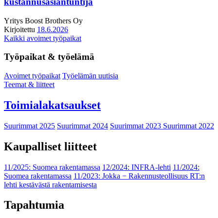
kustannusasiantuntija
Yritys
Boost Brothers Oy
Kirjoitettu
18.6.2026
Kaikki avoimet työpaikat
Työpaikat & työelämä
Avoimet työpaikat
Työelämän uutisia
Teemat & liitteet
Toimialakatsaukset
Suurimmat 2025
Suurimmat 2024
Suurimmat 2023
Suurimmat 2022
Kaupalliset liitteet
11/2025: Suomea rakentamassa
12/2024: INFRA-lehti
11/2024:
Suomea rakentamassa
11/2023: Jokka − Rakennusteollisuus RT:n
lehti kestävästä rakentamisesta
Tapahtumia