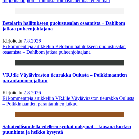
miljoonatappion – miinusta roimasti aiempaa enemmän
Betolarin hallitukseen puolustusalan osaamista – Dahlbom
jatkaa puheenjohtajana
Kirjoitettu
7.8.2026
Ei kommentteja
artikkeliin Betolarin hallitukseen puolustusalan
osaamista – Dahlbom jatkaa puheenjohtajana
VRJ:lle Väyläviraston tieurakka Oulusta – Poikkimaantien
parantaminen jatkuu
Kirjoitettu
7.8.2026
Ei kommentteja
artikkeliin VRJ:lle Väyläviraston tieurakka Oulusta
– Poikkimaantien parantaminen jatkuu
Sahateollisuudella edelleen synkät näkymät – kiusana korkea
puunhinta ja heikko kysyntä