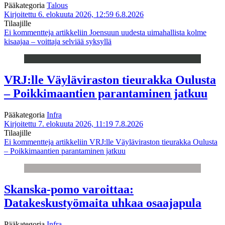
Pääkategoria
Talous
Kirjoitettu 6. elokuuta 2026, 12:59
6.8.2026
Tilaajille
Ei kommentteja
artikkeliin Joensuun uudesta uimahallista kolme
kisaajaa – voittaja selviää syksyllä
VRJ:lle Väyläviraston tieurakka Oulusta
– Poikkimaantien parantaminen jatkuu
Pääkategoria
Infra
Kirjoitettu 7. elokuuta 2026, 11:19
7.8.2026
Tilaajille
Ei kommentteja
artikkeliin VRJ:lle Väyläviraston tieurakka Oulusta
– Poikkimaantien parantaminen jatkuu
Skanska-pomo varoittaa:
Datakeskustyömaita uhkaa osaajapula
Pääkategoria
Infra