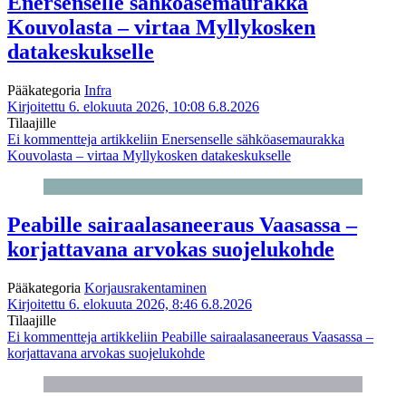
Enersenselle sähköasemaurakka
Kouvolasta – virtaa Myllykosken
datakeskukselle
Pääkategoria
Infra
Kirjoitettu 6. elokuuta 2026, 10:08
6.8.2026
Tilaajille
Ei kommentteja
artikkeliin Enersenselle sähköasemaurakka
Kouvolasta – virtaa Myllykosken datakeskukselle
Peabille sairaalasaneeraus Vaasassa –
korjattavana arvokas suojelukohde
Pääkategoria
Korjausrakentaminen
Kirjoitettu 6. elokuuta 2026, 8:46
6.8.2026
Tilaajille
Ei kommentteja
artikkeliin Peabille sairaalasaneeraus Vaasassa –
korjattavana arvokas suojelukohde