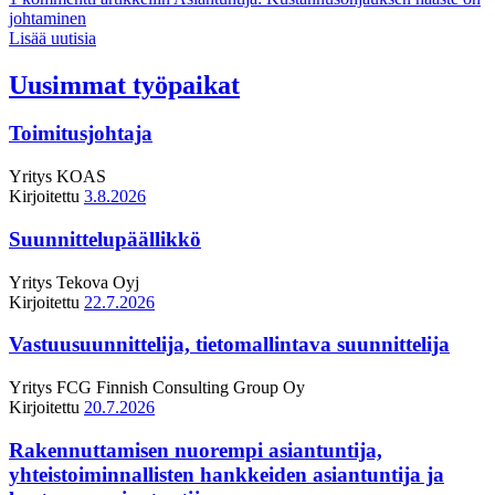
johtaminen
Lisää uutisia
Uusimmat työpaikat
Toimitusjohtaja
Yritys
KOAS
Kirjoitettu
3.8.2026
Suunnittelupäällikkö
Yritys
Tekova Oyj
Kirjoitettu
22.7.2026
Vastuusuunnittelija, tietomallintava suunnittelija
Yritys
FCG Finnish Consulting Group Oy
Kirjoitettu
20.7.2026
Rakennuttamisen nuorempi asiantuntija,
yhteistoiminnallisten hankkeiden asiantuntija ja