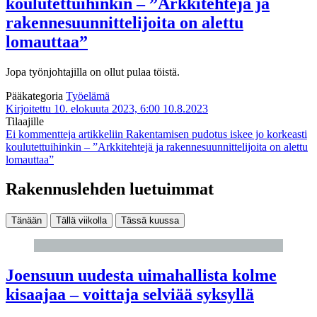
koulutettuihinkin – ”Arkkitehtejä ja
rakennesuunnittelijoita on alettu
lomauttaa”
Jopa työnjohtajilla on ollut pulaa töistä.
Pääkategoria
Työelämä
Kirjoitettu 10. elokuuta 2023, 6:00
10.8.2023
Tilaajille
Ei kommentteja
artikkeliin Rakentamisen pudotus iskee jo korkeasti
koulutettuihinkin – ”Arkkitehtejä ja rakennesuunnittelijoita on alettu
lomauttaa”
Rakennuslehden luetuimmat
Tänään
Tällä viikolla
Tässä kuussa
Joensuun uudesta uimahallista kolme
kisaajaa – voittaja selviää syksyllä