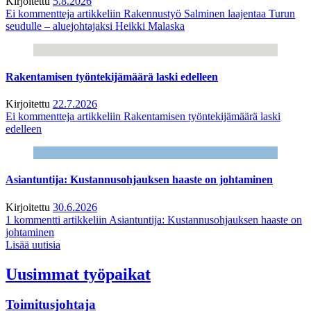
Kirjoitettu
5.8.2026
Ei kommentteja
artikkeliin Rakennustyö Salminen laajentaa Turun
seudulle – aluejohtajaksi Heikki Malaska
Rakentamisen työntekijämäärä laski edelleen
Kirjoitettu
22.7.2026
Ei kommentteja
artikkeliin Rakentamisen työntekijämäärä laski
edelleen
Asiantuntija: Kustannusohjauksen haaste on johtaminen
Kirjoitettu
30.6.2026
1 kommentti
artikkeliin Asiantuntija: Kustannusohjauksen haaste on
johtaminen
Lisää uutisia
Uusimmat työpaikat
Toimitusjohtaja