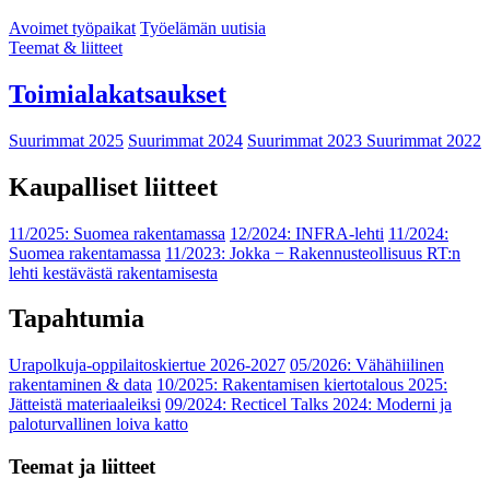
Avoimet työpaikat
Työelämän uutisia
Teemat & liitteet
Toimialakatsaukset
Suurimmat 2025
Suurimmat 2024
Suurimmat 2023
Suurimmat 2022
Kaupalliset liitteet
11/2025: Suomea rakentamassa
12/2024: INFRA-lehti
11/2024:
Suomea rakentamassa
11/2023: Jokka − Rakennusteollisuus RT:n
lehti kestävästä rakentamisesta
Tapahtumia
Urapolkuja-oppilaitoskiertue 2026-2027
05/2026: Vähähiilinen
rakentaminen & data
10/2025: Rakentamisen kiertotalous 2025:
Jätteistä materiaaleiksi
09/2024: Recticel Talks 2024: Moderni ja
paloturvallinen loiva katto
Teemat ja liitteet