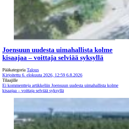
Joensuun uudesta uimahallista kolme
kisaajaa – voittaja selviää syksyllä
Pääkategoria
Talous
Kirjoitettu 6. elokuuta 2026, 12:59
6.8.2026
Tilaajille
Ei kommentteja
artikkeliin Joensuun uudesta uimahallista kolme
kisaajaa – voittaja selviää syksyllä