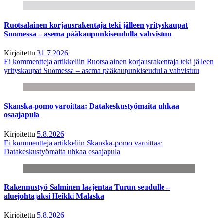
Ruotsalainen korjausrakentaja teki jälleen yrityskaupat
Suomessa – asema pääkaupunkiseudulla vahvistuu
Kirjoitettu
31.7.2026
Ei kommentteja
artikkeliin Ruotsalainen korjausrakentaja teki jälleen
yrityskaupat Suomessa – asema pääkaupunkiseudulla vahvistuu
Skanska-pomo varoittaa: Datakeskustyömaita uhkaa
osaajapula
Kirjoitettu
5.8.2026
Ei kommentteja
artikkeliin Skanska-pomo varoittaa:
Datakeskustyömaita uhkaa osaajapula
Rakennustyö Salminen laajentaa Turun seudulle –
aluejohtajaksi Heikki Malaska
Kirjoitettu
5.8.2026