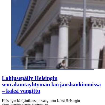
Lahjusepäily Helsingin
seurakuntayhtymän korjaushankinnoissa
– kaksi vangittu
Helsingin käräjäoikeus on vanginnut kaksi Helsingin
seurakuntayhtymän työntekijää.