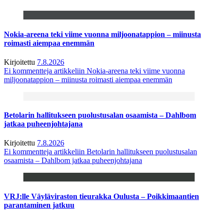
Nokia-areena teki viime vuonna miljoonatappion – miinusta
roimasti aiempaa enemmän
Kirjoitettu
7.8.2026
Ei kommentteja
artikkeliin Nokia-areena teki viime vuonna
miljoonatappion – miinusta roimasti aiempaa enemmän
Betolarin hallitukseen puolustusalan osaamista – Dahlbom
jatkaa puheenjohtajana
Kirjoitettu
7.8.2026
Ei kommentteja
artikkeliin Betolarin hallitukseen puolustusalan
osaamista – Dahlbom jatkaa puheenjohtajana
VRJ:lle Väyläviraston tieurakka Oulusta – Poikkimaantien
parantaminen jatkuu