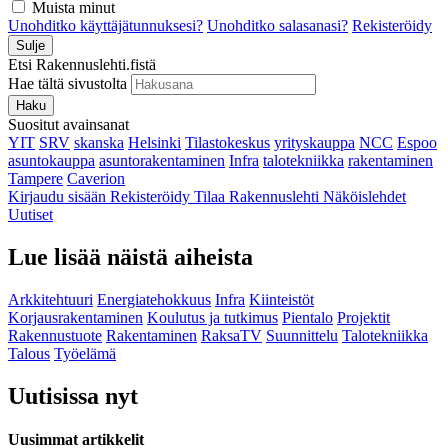
Muista minut
Unohditko käyttäjätunnuksesi?
Unohditko salasanasi?
Rekisteröidy
Sulje
Etsi Rakennuslehti.fistä
Hae tältä sivustolta
Haku
Suositut avainsanat
YIT
SRV
skanska
Helsinki
Tilastokeskus
yrityskauppa
NCC
Espoo
asuntokauppa
asuntorakentaminen
Infra
talotekniikka
rakentaminen
Tampere
Caverion
Kirjaudu sisään
Rekisteröidy
Tilaa Rakennuslehti
Näköislehdet
Uutiset
Lue lisää näistä aiheista
Arkkitehtuuri
Energiatehokkuus
Infra
Kiinteistöt
Korjausrakentaminen
Koulutus ja tutkimus
Pientalo
Projektit
Rakennustuote
Rakentaminen
RaksaTV
Suunnittelu
Talotekniikka
Talous
Työelämä
Uutisissa nyt
Uusimmat artikkelit