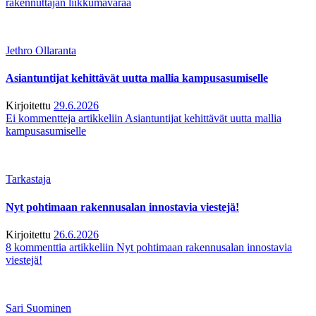
rakennuttajan liikkumavaraa
Jethro Ollaranta
Asiantuntijat kehittävät uutta mallia kampusasumiselle
Kirjoitettu
29.6.2026
Ei kommentteja
artikkeliin Asiantuntijat kehittävät uutta mallia
kampusasumiselle
Tarkastaja
Nyt pohtimaan rakennusalan innostavia viestejä!
Kirjoitettu
26.6.2026
8 kommenttia
artikkeliin Nyt pohtimaan rakennusalan innostavia
viestejä!
Sari Suominen