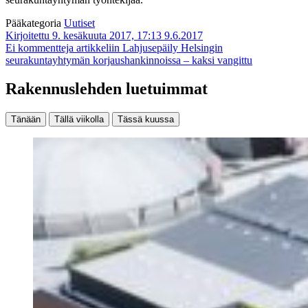
Pääkategoria
Uutiset
Kirjoitettu 9. kesäkuuta 2017, 17:13
9.6.2017
Ei kommentteja
artikkeliin Lahjusepäily Helsingin
seurakuntayhtymän korjaushankinnoissa – kaksi vangittu
Rakennuslehden luetuimmat
Tänään
Tällä viikolla
Tässä kuussa