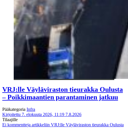
VRJ:lle Väyläviraston tieurakka Oulusta
– Poikkimaantien parantaminen jatkuu
Pääkategoria
Infra
Kirjoitettu 7. elokuuta 2026, 11:19
7.8.2026
Tilaajille
Ei kommentteja
artikkeliin VRJ:lle Väyläviraston tieurakka Oulusta