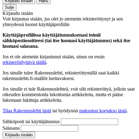
Kirjaudu sisään
Haku
Sulje
Kirjaudu sisään
Voit kirjautua sisään, jos olet jo aiemmin rekisteröitynyt ja sen
yhteydessä luonut käyttäjäprofiilin
Käyttäjäprofiilissa käyttäjätunnuksenasi toimii
sähköpostiosoitteesi (tai itse luomasi käyttäjätunnus) sekä itse
luomasi salasana.
Jos et ole aiemmin kirjautunut sisään, sinun on ensin
rekisteröidyttävä täällä
.
Jos sinulle tulee Rakennuslehti, rekisteröitymällä saat kaikki
rakennuslehti.fi-sisällöt luettavaksesi.
Jos sinulle ei tule Rakennuslehteä, voit silti rekisteröityä, jolloin saat
oikeuden kommentoida lukottomia artikkeleita, mutta et pääse
lukemaan lukittuja artikkeleita.
Tilaa Rakennuslehti tästä
tai hyödynnä
maksuton koejakso tästä
.
Sähköposti tai käyttäjätunnus
Salasana
Kirjaudu sisään