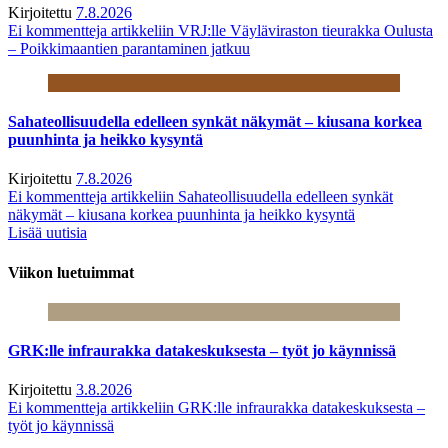
Kirjoitettu
7.8.2026
Ei kommentteja
artikkeliin VRJ:lle Väyläviraston tieurakka Oulusta
– Poikkimaantien parantaminen jatkuu
Sahateollisuudella edelleen synkät näkymät – kiusana korkea
puunhinta ja heikko kysyntä
Kirjoitettu
7.8.2026
Ei kommentteja
artikkeliin Sahateollisuudella edelleen synkät
näkymät – kiusana korkea puunhinta ja heikko kysyntä
Lisää uutisia
Viikon luetuimmat
GRK:lle infraurakka datakeskuksesta – työt jo käynnissä
Kirjoitettu
3.8.2026
Ei kommentteja
artikkeliin GRK:lle infraurakka datakeskuksesta –
työt jo käynnissä