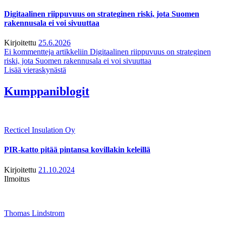
Digitaalinen riippuvuus on strateginen riski, jota Suomen
rakennusala ei voi sivuuttaa
Kirjoitettu
25.6.2026
Ei kommentteja
artikkeliin Digitaalinen riippuvuus on strateginen
riski, jota Suomen rakennusala ei voi sivuuttaa
Lisää vieraskynästä
Kumppaniblogit
Recticel Insulation Oy
PIR-katto pitää pintansa kovillakin keleillä
Kirjoitettu
21.10.2024
Ilmoitus
Thomas Lindstrom