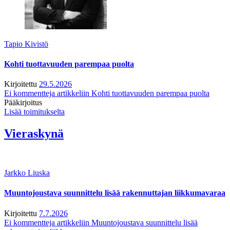
Tapio Kivistö
Kohti tuottavuuden parempaa puolta
Kirjoitettu
29.5.2026
Ei kommentteja
artikkeliin Kohti tuottavuuden parempaa puolta
Pääkirjoitus
Lisää toimitukselta
Vieraskynä
Jarkko Liuska
Muuntojoustava suunnittelu lisää rakennuttajan liikkumavaraa
Kirjoitettu
7.7.2026
Ei kommentteja
artikkeliin Muuntojoustava suunnittelu lisää