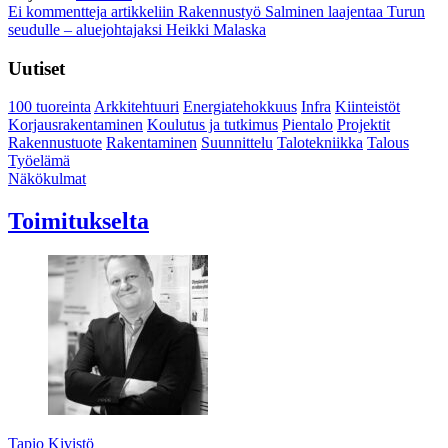
Ei kommentteja
artikkeliin Rakennustyö Salminen laajentaa Turun
seudulle – aluejohtajaksi Heikki Malaska
Uutiset
100 tuoreinta
Arkkitehtuuri
Energiatehokkuus
Infra
Kiinteistöt
Korjausrakentaminen
Koulutus ja tutkimus
Pientalo
Projektit
Rakennustuote
Rakentaminen
Suunnittelu
Talotekniikka
Talous
Työelämä
Näkökulmat
Toimitukselta
Tapio Kivistö