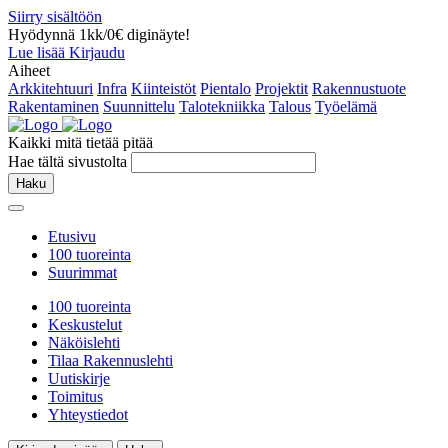
Siirry sisältöön
Hyödynnä 1kk/0€ diginäyte!
Lue lisää
Kirjaudu
Aiheet
Arkkitehtuuri
Infra
Kiinteistöt
Pientalo
Projektit
Rakennustuote
Rakentaminen
Suunnittelu
Talotekniikka
Talous
Työelämä
Kaikki mitä tietää pitää
Hae tältä sivustolta
Haku
Etusivu
100 tuoreinta
Suurimmat
100 tuoreinta
Keskustelut
Näköislehti
Tilaa Rakennuslehti
Uutiskirje
Toimitus
Yhteystiedot