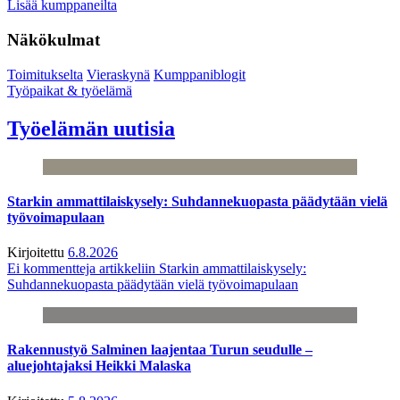
Lisää kumppaneilta
Näkökulmat
Toimitukselta
Vieraskynä
Kumppaniblogit
Työpaikat & työelämä
Työelämän uutisia
Starkin ammattilaiskysely: Suhdannekuopasta päädytään vielä
työvoimapulaan
Kirjoitettu
6.8.2026
Ei kommentteja
artikkeliin Starkin ammattilaiskysely:
Suhdannekuopasta päädytään vielä työvoimapulaan
Rakennustyö Salminen laajentaa Turun seudulle –
aluejohtajaksi Heikki Malaska