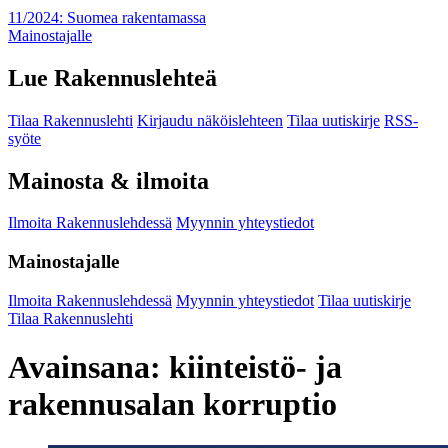
11/2024: Suomea rakentamassa
Mainostajalle
Lue Rakennuslehteä
Tilaa Rakennuslehti
Kirjaudu näköislehteen
Tilaa uutiskirje
RSS-
syöte
Mainosta & ilmoita
Ilmoita Rakennuslehdessä
Myynnin yhteystiedot
Mainostajalle
Ilmoita Rakennuslehdessä
Myynnin yhteystiedot
Tilaa uutiskirje
Tilaa Rakennuslehti
Avainsana:
kiinteistö- ja
rakennusalan korruptio