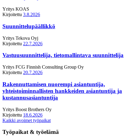
Yritys
KOAS
Kirjoitettu
3.8.2026
Suunnittelupäällikkö
Yritys
Tekova Oyj
Kirjoitettu
22.7.2026
Vastuusuunnittelija, tietomallintava suunnittelija
Yritys
FCG Finnish Consulting Group Oy
Kirjoitettu
20.7.2026
Rakennuttamisen nuorempi asiantuntija,
yhteistoiminnallisten hankkeiden asiantuntija ja
kustannusasiantuntija
Yritys
Boost Brothers Oy
Kirjoitettu
18.6.2026
Kaikki avoimet työpaikat
Työpaikat & työelämä