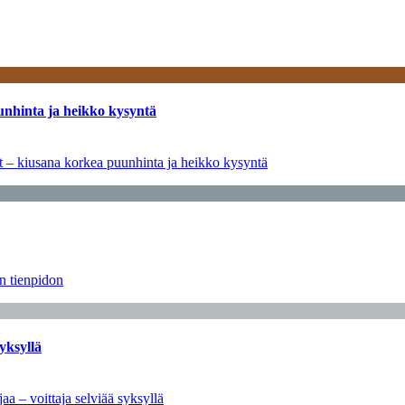
unhinta ja heikko kysyntä
ät – kiusana korkea puunhinta ja heikko kysyntä
än tienpidon
yksyllä
aa – voittaja selviää syksyllä