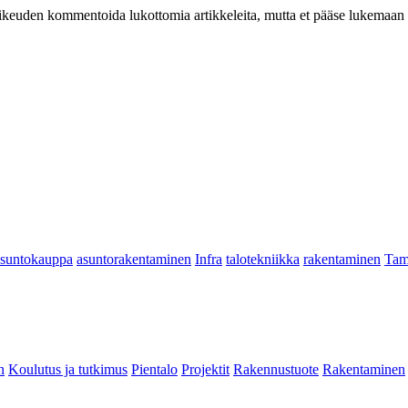
at oikeuden kommentoida lukottomia artikkeleita, mutta et pääse lukemaan l
asuntokauppa
asuntorakentaminen
Infra
talotekniikka
rakentaminen
Tam
n
Koulutus ja tutkimus
Pientalo
Projektit
Rakennustuote
Rakentaminen