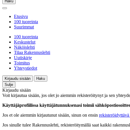
Haku
Etusivu
100 tuoreinta
Suurimmat
100 tuoreinta
Keskustelut
Näköislehti
Tilaa Rakennuslehti
Uutiskirje
Toimitus
Yhteystiedot
Kirjaudu sisään
Haku
Sulje
Kirjaudu sisään
Voit kirjautua sisään, jos olet jo aiemmin rekisteröitynyt ja sen yhteyde
Käyttäjäprofiilissa käyttäjätunnuksenasi toimii sähköpostiosoittees
Jos et ole aiemmin kirjautunut sisään, sinun on ensin
rekisteröidyttävä 
Jos sinulle tulee Rakennuslehti, rekisteröitymällä saat kaikki rakennusle