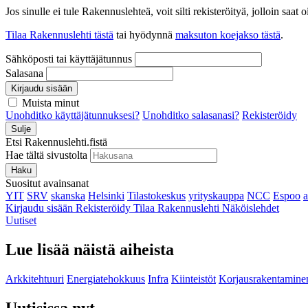
Jos sinulle ei tule Rakennuslehteä, voit silti rekisteröityä, jolloin sa
Tilaa Rakennuslehti tästä
tai hyödynnä
maksuton koejakso tästä
.
Sähköposti tai käyttäjätunnus
Salasana
Kirjaudu sisään
Muista minut
Unohditko käyttäjätunnuksesi?
Unohditko salasanasi?
Rekisteröidy
Sulje
Etsi Rakennuslehti.fistä
Hae tältä sivustolta
Haku
Suositut avainsanat
YIT
SRV
skanska
Helsinki
Tilastokeskus
yrityskauppa
NCC
Espoo
Kirjaudu sisään
Rekisteröidy
Tilaa Rakennuslehti
Näköislehdet
Uutiset
Lue lisää näistä aiheista
Arkkitehtuuri
Energiatehokkuus
Infra
Kiinteistöt
Korjausrakentamine
Uutisissa nyt