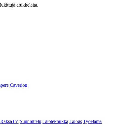
ukittuja artikkeleita.
pere
Caverion
RaksaTV
Suunnittelu
Talotekniikka
Talous
Työelämä