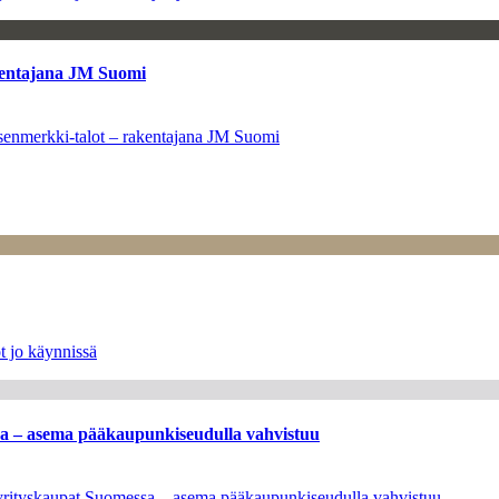
kentajana JM Suomi
senmerkki-talot – rakentajana JM Suomi
t jo käynnissä
ssa – asema pääkaupunkiseudulla vahvistuu
en yrityskaupat Suomessa – asema pääkaupunkiseudulla vahvistuu