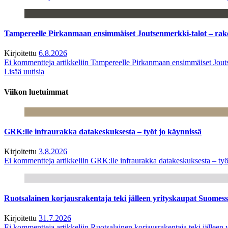
Tampereelle Pirkanmaan ensimmäiset Joutsenmerkki-talot – ra
Kirjoitettu
6.8.2026
Ei kommentteja
artikkeliin Tampereelle Pirkanmaan ensimmäiset Jout
Lisää uutisia
Viikon luetuimmat
GRK:lle infraurakka datakeskuksesta – työt jo käynnissä
Kirjoitettu
3.8.2026
Ei kommentteja
artikkeliin GRK:lle infraurakka datakeskuksesta – työ
Ruotsalainen korjausrakentaja teki jälleen yrityskaupat Suome
Kirjoitettu
31.7.2026
Ei kommentteja
artikkeliin Ruotsalainen korjausrakentaja teki jälle