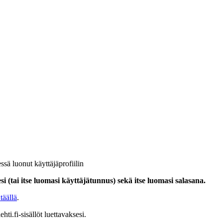
ssä luonut käyttäjäprofiilin
i (tai itse luomasi käyttäjätunnus) sekä itse luomasi salasana.
täällä
.
hti.fi-sisällöt luettavaksesi.