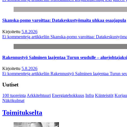
Skanska-pomo varoittaa: Datakeskustyömaita uhkaa osaajapula
Kirjoitettu
5.8.2026
Ei kommentteja
artikkeliin Skanska-pomo varoittaa: Datakeskustyöma
Rakennustyö Salminen laajentaa Turun seudulle – aluejohtajaks
Kirjoitettu
5.8.2026
Ei kommentteja
artikkeliin Rakennustyö Salminen laajentaa Turun seu
Uutiset
100 tuoreinta
Arkkitehtuuri
Energiatehokkuus
Infra
Kiinteistöt
Korjau
Näkökulmat
Toimitukselta