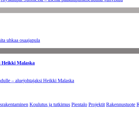
ita uhkaa osaajapula
i Heikki Malaska
dulle – aluejohtajaksi Heikki Malaska
srakentaminen
Koulutus ja tutkimus
Pientalo
Projektit
Rakennustuote
R