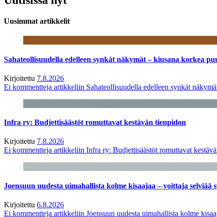
Uusimmat artikkelit
Sahateollisuudella edelleen synkät näkymät – kiusana korkea pu
Kirjoitettu
7.8.2026
Ei kommentteja
artikkeliin Sahateollisuudella edelleen synkät näkym
Infra ry: Budjettisäästöt romuttavat kestävän tienpidon
Kirjoitettu
7.8.2026
Ei kommentteja
artikkeliin Infra ry: Budjettisäästöt romuttavat kestäv
Joensuun uudesta uimahallista kolme kisaajaa – voittaja selviää s
Kirjoitettu
6.8.2026
Ei kommentteja
artikkeliin Joensuun uudesta uimahallista kolme kisaaj