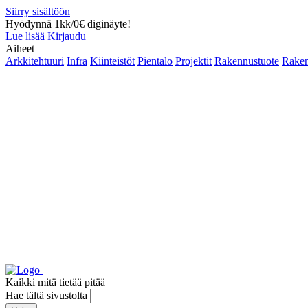
Siirry sisältöön
Hyödynnä 1kk/0€ diginäyte!
Lue lisää
Kirjaudu
Aiheet
Arkkitehtuuri
Infra
Kiinteistöt
Pientalo
Projektit
Rakennustuote
Raken
Kaikki mitä tietää pitää
Hae tältä sivustolta