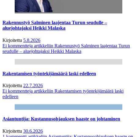
Rakennustyö Salminen laajentaa Turun seudulle –
aluejohtajaksi Heikki Malaska
Kirjoitettu
5.8.2026
Ei kommentteja
artikkeliin Rakennustyö Salminen laajentaa Turun
seudulle – aluejohtajaksi Heikki Malaska
Rakentamisen työntekijämäärä laski edelleen
Kirjoitettu
22.7.2026
Ei kommentteja
artikkeliin Rakentamisen työntekijämäärä laski
edelleen
Asiantuntija: Kustannusohjauksen haaste on johtaminen
Kirjoitettu
30.6.2026
1 kommentti
artikkeliin Asiantuntija: Kustannusohjauksen haaste on