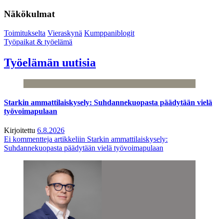
Näkökulmat
Toimitukselta
Vieraskynä
Kumppaniblogit
Työpaikat & työelämä
Työelämän uutisia
Starkin ammattilaiskysely: Suhdannekuopasta päädytään vielä
työvoimapulaan
Kirjoitettu
6.8.2026
Ei kommentteja
artikkeliin Starkin ammattilaiskysely:
Suhdannekuopasta päädytään vielä työvoimapulaan