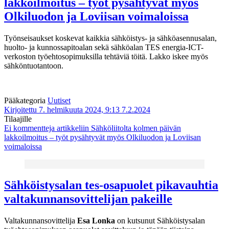
lakkoilmoitus – työt pysähtyvät myös
Olkiluodon ja Loviisan voimaloissa
Työnseisaukset koskevat kaikkia sähköistys- ja sähköasennusalan,
huolto- ja kunnossapitoalan sekä sähköalan TES energia-ICT-
verkoston työehtosopimuksilla tehtäviä töitä. Lakko iskee myös
sähköntuotantoon.
Pääkategoria
Uutiset
Kirjoitettu 7. helmikuuta 2024, 9:13
7.2.2024
Tilaajille
Ei kommentteja
artikkeliin Sähköliitolta kolmen päivän
lakkoilmoitus – työt pysähtyvät myös Olkiluodon ja Loviisan
voimaloissa
Sähköistysalan tes-osapuolet pikavauhtia
valtakunnansovittelijan pakeille
Valtakunnansovittelija
Esa Lonka
on kutsunut Sähköistysalan