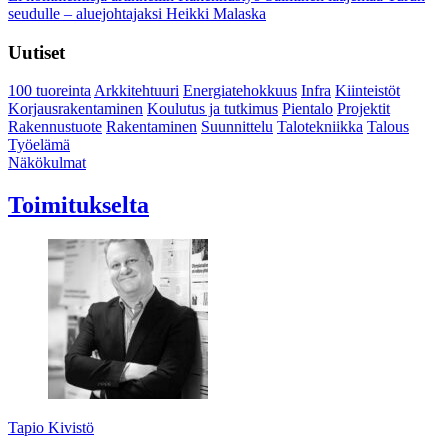
seudulle – aluejohtajaksi Heikki Malaska
Uutiset
100 tuoreinta
Arkkitehtuuri
Energiatehokkuus
Infra
Kiinteistöt
Korjausrakentaminen
Koulutus ja tutkimus
Pientalo
Projektit
Rakennustuote
Rakentaminen
Suunnittelu
Talotekniikka
Talous
Työelämä
Näkökulmat
Toimitukselta
Tapio Kivistö