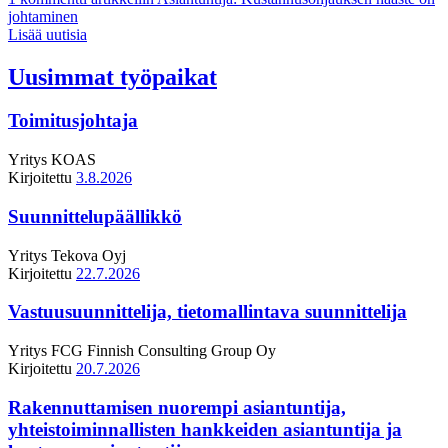
johtaminen
Lisää uutisia
Uusimmat työpaikat
Toimitusjohtaja
Yritys
KOAS
Kirjoitettu
3.8.2026
Suunnittelupäällikkö
Yritys
Tekova Oyj
Kirjoitettu
22.7.2026
Vastuusuunnittelija, tietomallintava suunnittelija
Yritys
FCG Finnish Consulting Group Oy
Kirjoitettu
20.7.2026
Rakennuttamisen nuorempi asiantuntija,
yhteistoiminnallisten hankkeiden asiantuntija ja