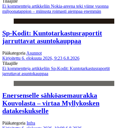
Tilaajille
Ei kommentteja
artikkeliin Nokia-areena teki viime vuonna
miljoonatappion – miinusta roimasti aiempaa enemmän
Sp-Kodit: Kuntotarkastusraportit
jarruttavat asuntokauppaa
Pääkategoria
Asunnot
Kirjoitettu 6. elokuuta 2026, 9:23
6.8.2026
Tilaajille
Ei kommentteja
artikkeliin Sp-Kodit: Kuntotarkastusraportit
jarruttavat asuntokauppaa
Enersenselle sähköasemaurakka
Kouvolasta – virtaa Myllykosken
datakeskukselle
Pääkategoria
Infra