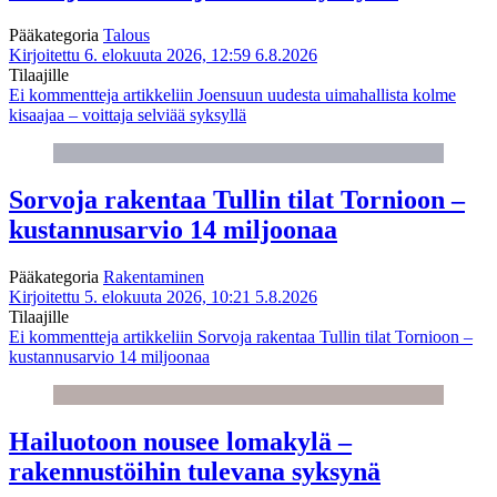
Pääkategoria
Talous
Kirjoitettu 6. elokuuta 2026, 12:59
6.8.2026
Tilaajille
Ei kommentteja
artikkeliin Joensuun uudesta uimahallista kolme
kisaajaa – voittaja selviää syksyllä
Sorvoja rakentaa Tullin tilat Tornioon –
kustannusarvio 14 miljoonaa
Pääkategoria
Rakentaminen
Kirjoitettu 5. elokuuta 2026, 10:21
5.8.2026
Tilaajille
Ei kommentteja
artikkeliin Sorvoja rakentaa Tullin tilat Tornioon –
kustannusarvio 14 miljoonaa
Hailuotoon nousee lomakylä –
rakennustöihin tulevana syksynä