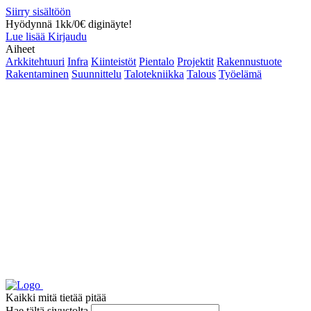
Siirry sisältöön
Hyödynnä 1kk/0€ diginäyte!
Lue lisää
Kirjaudu
Aiheet
Arkkitehtuuri
Infra
Kiinteistöt
Pientalo
Projektit
Rakennustuote
Rakentaminen
Suunnittelu
Talotekniikka
Talous
Työelämä
Kaikki mitä tietää pitää
Hae tältä sivustolta