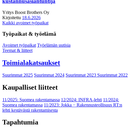
kustannusasiantuntija
Yritys
Boost Brothers Oy
Kirjoitettu
18.6.2026
Kaikki avoimet työpaikat
Työpaikat & työelämä
Avoimet työpaikat
Työelämän uutisia
Teemat & liitteet
Toimialakatsaukset
Suurimmat 2025
Suurimmat 2024
Suurimmat 2023
Suurimmat 2022
Kaupalliset liitteet
11/2025: Suomea rakentamassa
12/2024: INFRA-lehti
11/2024:
Suomea rakentamassa
11/2023: Jokka − Rakennusteollisuus RT:n
lehti kestävästä rakentamisesta
Tapahtumia