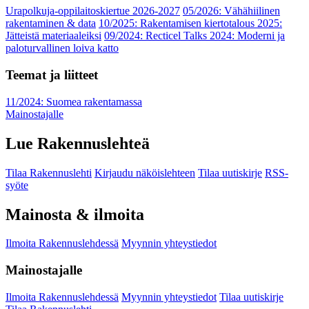
Urapolkuja-oppilaitoskiertue 2026-2027
05/2026: Vähähiilinen
rakentaminen & data
10/2025: Rakentamisen kiertotalous 2025:
Jätteistä materiaaleiksi
09/2024: Recticel Talks 2024: Moderni ja
paloturvallinen loiva katto
Teemat ja liitteet
11/2024: Suomea rakentamassa
Mainostajalle
Lue Rakennuslehteä
Tilaa Rakennuslehti
Kirjaudu näköislehteen
Tilaa uutiskirje
RSS-
syöte
Mainosta & ilmoita
Ilmoita Rakennuslehdessä
Myynnin yhteystiedot
Mainostajalle
Ilmoita Rakennuslehdessä
Myynnin yhteystiedot
Tilaa uutiskirje