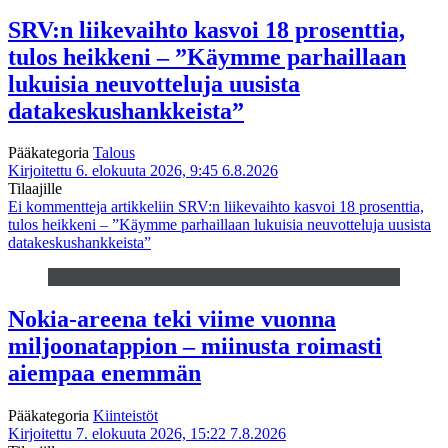
SRV:n liikevaihto kasvoi 18 prosenttia,
tulos heikkeni – ”Käymme parhaillaan
lukuisia neuvotteluja uusista
datakeskushankkeista”
Pääkategoria
Talous
Kirjoitettu 6. elokuuta 2026, 9:45
6.8.2026
Tilaajille
Ei kommentteja
artikkeliin SRV:n liikevaihto kasvoi 18 prosenttia,
tulos heikkeni – ”Käymme parhaillaan lukuisia neuvotteluja uusista
datakeskushankkeista”
Nokia-areena teki viime vuonna
miljoonatappion – miinusta roimasti
aiempaa enemmän
Pääkategoria
Kiinteistöt
Kirjoitettu 7. elokuuta 2026, 15:22
7.8.2026