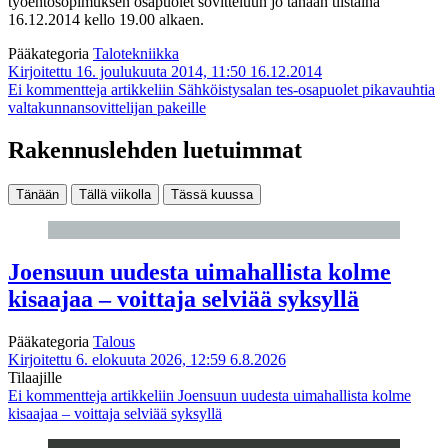
työehtosopimuksen osapuolet sovitteluun jo tänään tiistaina
16.12.2014 kello 19.00 alkaen.
Pääkategoria
Talotekniikka
Kirjoitettu 16. joulukuuta 2014, 11:50
16.12.2014
Ei kommentteja
artikkeliin Sähköistysalan tes-osapuolet pikavauhtia
valtakunnansovittelijan pakeille
Rakennuslehden luetuimmat
Tänään
Tällä viikolla
Tässä kuussa
Joensuun uudesta uimahallista kolme
kisaajaa – voittaja selviää syksyllä
Pääkategoria
Talous
Kirjoitettu 6. elokuuta 2026, 12:59
6.8.2026
Tilaajille
Ei kommentteja
artikkeliin Joensuun uudesta uimahallista kolme
kisaajaa – voittaja selviää syksyllä