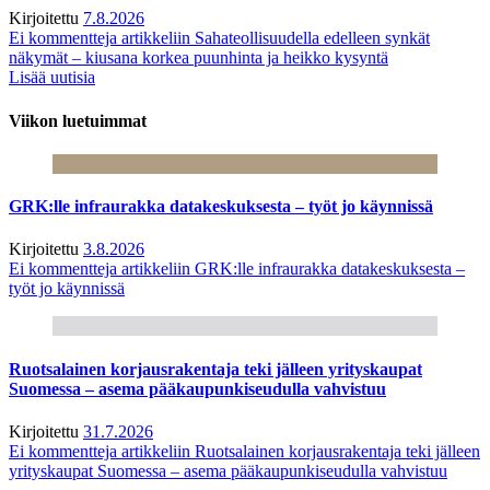
Kirjoitettu
7.8.2026
Ei kommentteja
artikkeliin Sahateollisuudella edelleen synkät
näkymät – kiusana korkea puunhinta ja heikko kysyntä
Lisää uutisia
Viikon luetuimmat
GRK:lle infraurakka datakeskuksesta – työt jo käynnissä
Kirjoitettu
3.8.2026
Ei kommentteja
artikkeliin GRK:lle infraurakka datakeskuksesta –
työt jo käynnissä
Ruotsalainen korjausrakentaja teki jälleen yrityskaupat
Suomessa – asema pääkaupunkiseudulla vahvistuu
Kirjoitettu
31.7.2026
Ei kommentteja
artikkeliin Ruotsalainen korjausrakentaja teki jälleen
yrityskaupat Suomessa – asema pääkaupunkiseudulla vahvistuu