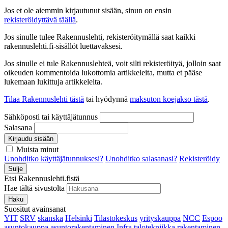
Jos et ole aiemmin kirjautunut sisään, sinun on ensin
rekisteröidyttävä täällä
.
Jos sinulle tulee Rakennuslehti, rekisteröitymällä saat kaikki
rakennuslehti.fi-sisällöt luettavaksesi.
Jos sinulle ei tule Rakennuslehteä, voit silti rekisteröityä, jolloin saat
oikeuden kommentoida lukottomia artikkeleita, mutta et pääse
lukemaan lukittuja artikkeleita.
Tilaa Rakennuslehti tästä
tai hyödynnä
maksuton koejakso tästä
.
Sähköposti tai käyttäjätunnus
Salasana
Kirjaudu sisään
Muista minut
Unohditko käyttäjätunnuksesi?
Unohditko salasanasi?
Rekisteröidy
Sulje
Etsi Rakennuslehti.fistä
Hae tältä sivustolta
Haku
Suositut avainsanat
YIT
SRV
skanska
Helsinki
Tilastokeskus
yrityskauppa
NCC
Espoo
asuntokauppa
asuntorakentaminen
Infra
talotekniikka
rakentaminen