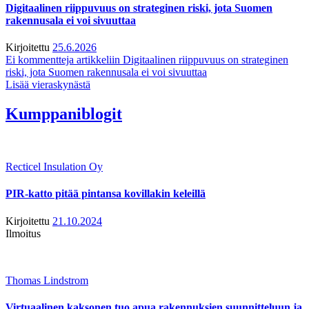
Digitaalinen riippuvuus on strateginen riski, jota Suomen
rakennusala ei voi sivuuttaa
Kirjoitettu
25.6.2026
Ei kommentteja
artikkeliin Digitaalinen riippuvuus on strateginen
riski, jota Suomen rakennusala ei voi sivuuttaa
Lisää vieraskynästä
Kumppaniblogit
Recticel Insulation Oy
PIR-katto pitää pintansa kovillakin keleillä
Kirjoitettu
21.10.2024
Ilmoitus
Thomas Lindstrom
Virtuaalinen kaksonen tuo apua rakennuksien suunnitteluun ja