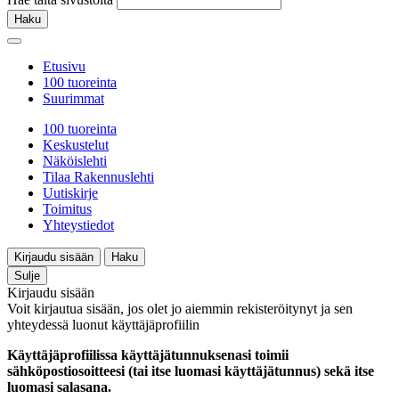
Haku
Etusivu
100 tuoreinta
Suurimmat
100 tuoreinta
Keskustelut
Näköislehti
Tilaa Rakennuslehti
Uutiskirje
Toimitus
Yhteystiedot
Kirjaudu sisään
Haku
Sulje
Kirjaudu sisään
Voit kirjautua sisään, jos olet jo aiemmin rekisteröitynyt ja sen
yhteydessä luonut käyttäjäprofiilin
Käyttäjäprofiilissa käyttäjätunnuksenasi toimii
sähköpostiosoitteesi (tai itse luomasi käyttäjätunnus) sekä itse
luomasi salasana.