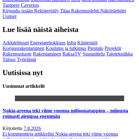
Tampere
Caverion
Kirjaudu sisään
Rekisteröidy
Tilaa Rakennuslehti
Näköislehdet
Uutiset
Lue lisää näistä aiheista
Arkkitehtuuri
Energiatehokkuus
Infra
Kiinteistöt
Korjausrakentaminen
Koulutus ja tutkimus
Pientalo
Projektit
Rakennustuote
Rakentaminen
RaksaTV
Suunnittelu
Talotekniikka
Talous
Työelämä
Uutisissa nyt
Uusimmat artikkelit
Nokia-areena teki viime vuonna miljoonatappion – miinusta
roimasti aiempaa enemmän
Kirjoitettu
7.8.2026
Ei kommentteja
artikkeliin Nokia-areena teki viime vuonna