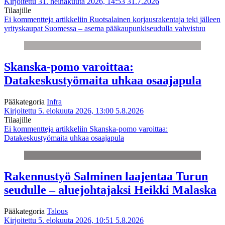
Kirjoitettu 31. heinäkuuta 2026, 14:53
31.7.2026
Tilaajille
Ei kommentteja
artikkeliin Ruotsalainen korjausrakentaja teki jälleen
yrityskaupat Suomessa – asema pääkaupunkiseudulla vahvistuu
Skanska-pomo varoittaa:
Datakeskustyömaita uhkaa osaajapula
Pääkategoria
Infra
Kirjoitettu 5. elokuuta 2026, 13:00
5.8.2026
Tilaajille
Ei kommentteja
artikkeliin Skanska-pomo varoittaa:
Datakeskustyömaita uhkaa osaajapula
Rakennustyö Salminen laajentaa Turun
seudulle – aluejohtajaksi Heikki Malaska
Pääkategoria
Talous
Kirjoitettu 5. elokuuta 2026, 10:51
5.8.2026