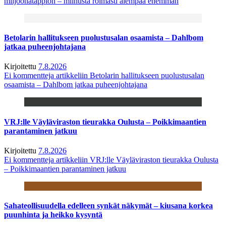
miljoonatappion – miinusta roimasti aiempaa enemmän
Betolarin hallitukseen puolustusalan osaamista – Dahlbom
jatkaa puheenjohtajana
Kirjoitettu
7.8.2026
Ei kommentteja
artikkeliin Betolarin hallitukseen puolustusalan
osaamista – Dahlbom jatkaa puheenjohtajana
VRJ:lle Väyläviraston tieurakka Oulusta – Poikkimaantien
parantaminen jatkuu
Kirjoitettu
7.8.2026
Ei kommentteja
artikkeliin VRJ:lle Väyläviraston tieurakka Oulusta
– Poikkimaantien parantaminen jatkuu
Sahateollisuudella edelleen synkät näkymät – kiusana korkea
puunhinta ja heikko kysyntä