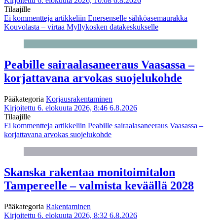
Kirjoitettu 6. elokuuta 2026, 10:08
6.8.2026
Tilaajille
Ei kommentteja
artikkeliin Enersenselle sähköasemaurakka
Kouvolasta – virtaa Myllykosken datakeskukselle
Peabille sairaalasaneeraus Vaasassa –
korjattavana arvokas suojelukohde
Pääkategoria
Korjausrakentaminen
Kirjoitettu 6. elokuuta 2026, 8:46
6.8.2026
Tilaajille
Ei kommentteja
artikkeliin Peabille sairaalasaneeraus Vaasassa –
korjattavana arvokas suojelukohde
Skanska rakentaa monitoimitalon
Tampereelle – valmista keväällä 2028
Pääkategoria
Rakentaminen
Kirjoitettu 6. elokuuta 2026, 8:32
6.8.2026