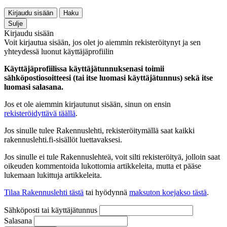
Kirjaudu sisään
Haku
Sulje
Kirjaudu sisään
Voit kirjautua sisään, jos olet jo aiemmin rekisteröitynyt ja sen
yhteydessä luonut käyttäjäprofiilin
Käyttäjäprofiilissa käyttäjätunnuksenasi toimii
sähköpostiosoitteesi (tai itse luomasi käyttäjätunnus) sekä itse
luomasi salasana.
Jos et ole aiemmin kirjautunut sisään, sinun on ensin
rekisteröidyttävä täällä
.
Jos sinulle tulee Rakennuslehti, rekisteröitymällä saat kaikki
rakennuslehti.fi-sisällöt luettavaksesi.
Jos sinulle ei tule Rakennuslehteä, voit silti rekisteröityä, jolloin saat
oikeuden kommentoida lukottomia artikkeleita, mutta et pääse
lukemaan lukittuja artikkeleita.
Tilaa Rakennuslehti tästä
tai hyödynnä
maksuton koejakso tästä
.
Sähköposti tai käyttäjätunnus
Salasana