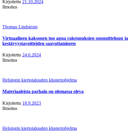
Kirjoitettu
21.10.2024
Ilmoitus
Thomas Lindstrom
Virtuaalinen kaksonen tuo apua rakennuksien suunnitteluun ja
kestävyystavoitteiden saavuttamiseen
Kirjoitettu
24.6.2024
Ilmoitus
Helsingin kiertotalouden klusteriohjelma
Materiaaleista parhain on olemassa oleva
Kirjoitettu
18.9.2023
Ilmoitus
Helsingin kiertotalouden klusteriohjelma