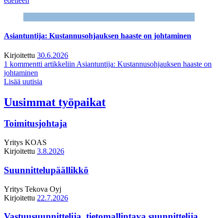
edelleen
Asiantuntija: Kustannusohjauksen haaste on johtaminen
Kirjoitettu
30.6.2026
1 kommentti
artikkeliin Asiantuntija: Kustannusohjauksen haaste on
johtaminen
Lisää uutisia
Uusimmat työpaikat
Toimitusjohtaja
Yritys
KOAS
Kirjoitettu
3.8.2026
Suunnittelupäällikkö
Yritys
Tekova Oyj
Kirjoitettu
22.7.2026
Vastuusuunnittelija, tietomallintava suunnittelija