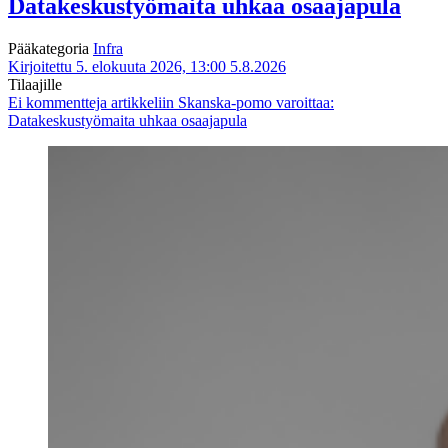
Datakeskustyömaita uhkaa osaajapula
Pääkategoria
Infra
Kirjoitettu 5. elokuuta 2026, 13:00
5.8.2026
Tilaajille
Ei kommentteja
artikkeliin Skanska-pomo varoittaa:
Datakeskustyömaita uhkaa osaajapula