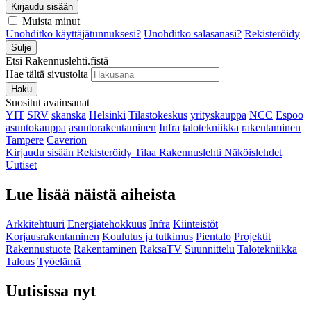
Kirjaudu sisään
Muista minut
Unohditko käyttäjätunnuksesi?
Unohditko salasanasi?
Rekisteröidy
Sulje
Etsi Rakennuslehti.fistä
Hae tältä sivustolta
Haku
Suositut avainsanat
YIT
SRV
skanska
Helsinki
Tilastokeskus
yrityskauppa
NCC
Espoo
asuntokauppa
asuntorakentaminen
Infra
talotekniikka
rakentaminen
Tampere
Caverion
Kirjaudu sisään
Rekisteröidy
Tilaa Rakennuslehti
Näköislehdet
Uutiset
Lue lisää näistä aiheista
Arkkitehtuuri
Energiatehokkuus
Infra
Kiinteistöt
Korjausrakentaminen
Koulutus ja tutkimus
Pientalo
Projektit
Rakennustuote
Rakentaminen
RaksaTV
Suunnittelu
Talotekniikka
Talous
Työelämä
Uutisissa nyt