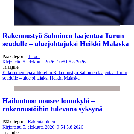
Rakennustyö Salminen laajentaa Turun
seudulle – aluejohtajaksi Heikki Malaska
Pääkategoria
Talous
Kirjoitettu 5. elokuuta 2026, 10:51
5.8.2026
Tilaajille
Ei kommentteja
artikkeliin Rakennustyö Salminen laajentaa Turun
seudulle – aluejohtajaksi Heikki Malaska
Hailuotoon nousee lomakylä –
rakennustöihin tulevana syksynä
Pääkategoria
Rakentaminen
Kirjoitettu 5. elokuuta 2026, 9:54
5.8.2026
Tilaajille