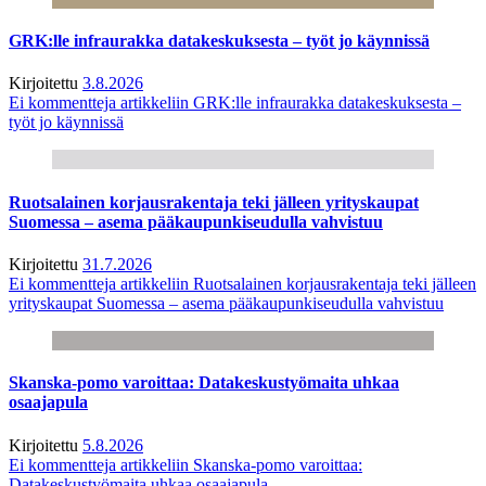
GRK:lle infraurakka datakeskuksesta – työt jo käynnissä
Kirjoitettu
3.8.2026
Ei kommentteja
artikkeliin GRK:lle infraurakka datakeskuksesta –
työt jo käynnissä
Ruotsalainen korjausrakentaja teki jälleen yrityskaupat
Suomessa – asema pääkaupunkiseudulla vahvistuu
Kirjoitettu
31.7.2026
Ei kommentteja
artikkeliin Ruotsalainen korjausrakentaja teki jälleen
yrityskaupat Suomessa – asema pääkaupunkiseudulla vahvistuu
Skanska-pomo varoittaa: Datakeskustyömaita uhkaa
osaajapula
Kirjoitettu
5.8.2026
Ei kommentteja
artikkeliin Skanska-pomo varoittaa:
Datakeskustyömaita uhkaa osaajapula