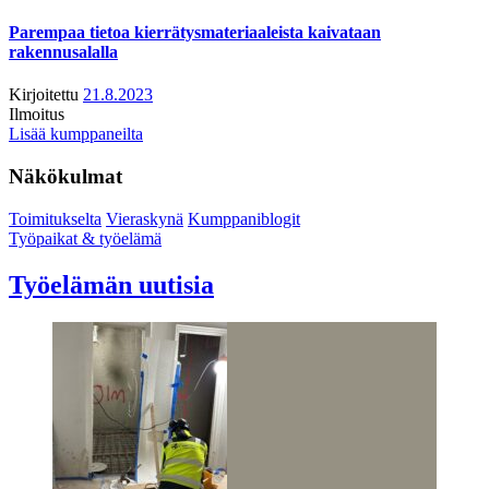
Parempaa tietoa kierrätysmateriaaleista kaivataan
rakennusalalla
Kirjoitettu
21.8.2023
Ilmoitus
Lisää kumppaneilta
Näkökulmat
Toimitukselta
Vieraskynä
Kumppaniblogit
Työpaikat & työelämä
Työelämän uutisia