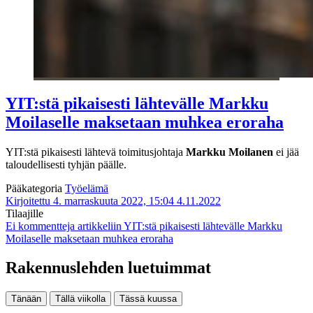
YIT:stä pikaisesti lähtevälle Markku
Moilaselle maksetaan muhkea eroraha
YIT:stä pikaisesti lähtevä toimitusjohtaja
Markku Moilanen
ei jää
taloudellisesti tyhjän päälle.
Pääkategoria
Työelämä
Kirjoitettu 4. marraskuuta 2022, 15:04
4.11.2022
Tilaajille
Ei kommentteja
artikkeliin YIT:stä pikaisesti lähtevälle Markku
Moilaselle maksetaan muhkea eroraha
Rakennuslehden luetuimmat
Tänään
Tällä viikolla
Tässä kuussa