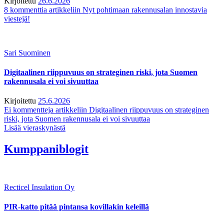
Kirjoitettu
26.6.2026
8 kommenttia
artikkeliin Nyt pohtimaan rakennusalan innostavia
viestejä!
Sari Suominen
Digitaalinen riippuvuus on strateginen riski, jota Suomen
rakennusala ei voi sivuuttaa
Kirjoitettu
25.6.2026
Ei kommentteja
artikkeliin Digitaalinen riippuvuus on strateginen
riski, jota Suomen rakennusala ei voi sivuuttaa
Lisää vieraskynästä
Kumppaniblogit
Recticel Insulation Oy
PIR-katto pitää pintansa kovillakin keleillä