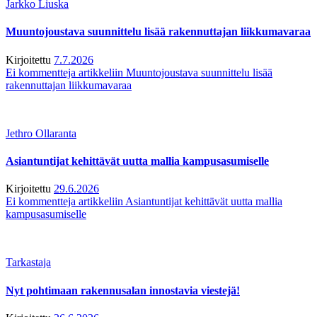
Jarkko Liuska
Muuntojoustava suunnittelu lisää rakennuttajan liikkumavaraa
Kirjoitettu
7.7.2026
Ei kommentteja
artikkeliin Muuntojoustava suunnittelu lisää
rakennuttajan liikkumavaraa
Jethro Ollaranta
Asiantuntijat kehittävät uutta mallia kampusasumiselle
Kirjoitettu
29.6.2026
Ei kommentteja
artikkeliin Asiantuntijat kehittävät uutta mallia
kampusasumiselle
Tarkastaja
Nyt pohtimaan rakennusalan innostavia viestejä!