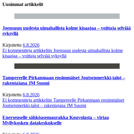
Uusimmat artikkelit
Joensuun uudesta uimahallista kolme kisaajaa – voittaja selviää
syksyllä
Kirjoitettu
6.8.2026
Ei kommentteja
artikkeliin Joensuun uudesta uimahallista kolme
kisaajaa – voittaja selviää syksyllä
Tampereelle Pirkanmaan ensimmäiset Joutsenmerkki-talot –
rakentajana JM Suomi
Kirjoitettu
6.8.2026
Ei kommentteja
artikkeliin Tampereelle Pirkanmaan ensimmäiset
Joutsenmerkki-talot – rakentajana JM Suomi
Enersenselle sähköasemaurakka Kouvolasta – virtaa
Myllykosken datakeskukselle