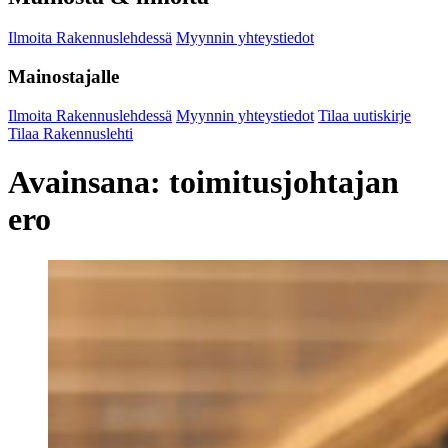
Ilmoita Rakennuslehdessä
Myynnin yhteystiedot
Mainostajalle
Ilmoita Rakennuslehdessä
Myynnin yhteystiedot
Tilaa uutiskirje
Tilaa Rakennuslehti
Avainsana:
toimitusjohtajan
ero