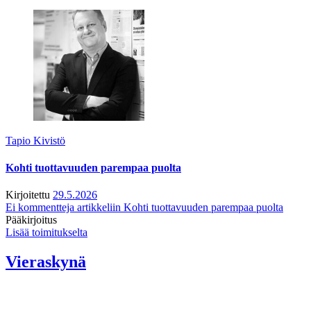
Tapio Kivistö
Kohti tuottavuuden parempaa puolta
Kirjoitettu
29.5.2026
Ei kommentteja
artikkeliin Kohti tuottavuuden parempaa puolta
Pääkirjoitus
Lisää toimitukselta
Vieraskynä