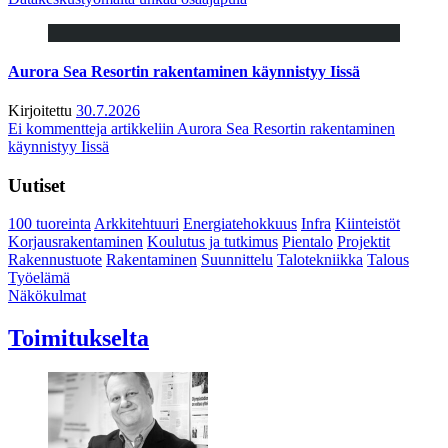
Aurora Sea Resortin rakentaminen käynnistyy Iissä
Kirjoitettu
30.7.2026
Ei kommentteja
artikkeliin Aurora Sea Resortin rakentaminen
käynnistyy Iissä
Uutiset
100 tuoreinta
Arkkitehtuuri
Energiatehokkuus
Infra
Kiinteistöt
Korjausrakentaminen
Koulutus ja tutkimus
Pientalo
Projektit
Rakennustuote
Rakentaminen
Suunnittelu
Talotekniikka
Talous
Työelämä
Näkökulmat
Toimitukselta