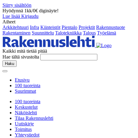
Siirry sisältöön
Hyödynnä 1kk/0€ diginäyte!
Lue lisää
Kirjaudu
Aiheet
Arkkitehtuuri
Infra
Kiinteistöt
Pientalo
Projektit
Rakennustuote
Rakentaminen
Suunnittelu
Talotekniikka
Talous
Työelämä
Kaikki mitä tietää pitää
Hae tältä sivustolta
Haku
Etusivu
100 tuoreinta
Suurimmat
100 tuoreinta
Keskustelut
Näköislehti
Tilaa Rakennuslehti
Uutiskirje
Toimitus
Yhteystiedot