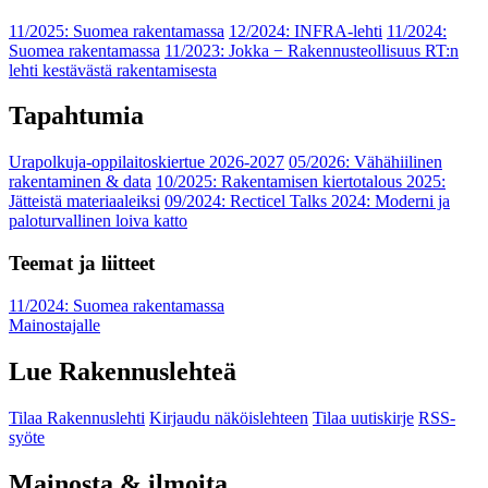
11/2025: Suomea rakentamassa
12/2024: INFRA-lehti
11/2024:
Suomea rakentamassa
11/2023: Jokka − Rakennusteollisuus RT:n
lehti kestävästä rakentamisesta
Tapahtumia
Urapolkuja-oppilaitoskiertue 2026-2027
05/2026: Vähähiilinen
rakentaminen & data
10/2025: Rakentamisen kiertotalous 2025:
Jätteistä materiaaleiksi
09/2024: Recticel Talks 2024: Moderni ja
paloturvallinen loiva katto
Teemat ja liitteet
11/2024: Suomea rakentamassa
Mainostajalle
Lue Rakennuslehteä
Tilaa Rakennuslehti
Kirjaudu näköislehteen
Tilaa uutiskirje
RSS-
syöte
Mainosta & ilmoita