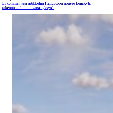
Ei kommentteja
artikkeliin Hailuotoon nousee lomakylä –
rakennustöihin tulevana syksynä