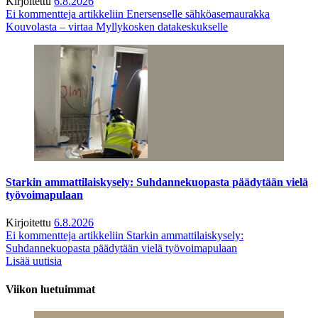
Kirjoitettu
6.8.2026
Ei kommentteja
artikkeliin Enersenselle sähköasemaurakka
Kouvolasta – virtaa Myllykosken datakeskukselle
Starkin ammattilaiskysely: Suhdannekuopasta päädytään vielä
työvoimapulaan
Kirjoitettu
6.8.2026
Ei kommentteja
artikkeliin Starkin ammattilaiskysely:
Suhdannekuopasta päädytään vielä työvoimapulaan
Lisää uutisia
Viikon luetuimmat