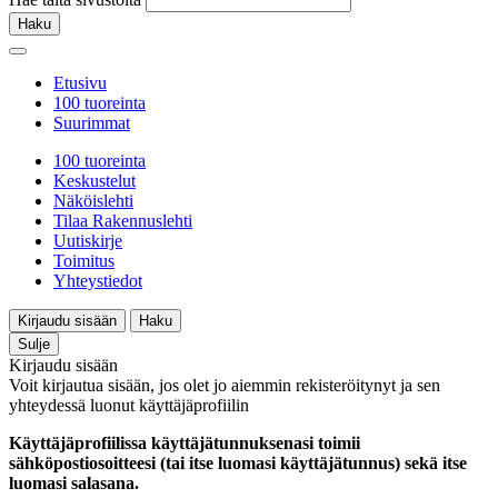
Haku
Etusivu
100 tuoreinta
Suurimmat
100 tuoreinta
Keskustelut
Näköislehti
Tilaa Rakennuslehti
Uutiskirje
Toimitus
Yhteystiedot
Kirjaudu sisään
Haku
Sulje
Kirjaudu sisään
Voit kirjautua sisään, jos olet jo aiemmin rekisteröitynyt ja sen
yhteydessä luonut käyttäjäprofiilin
Käyttäjäprofiilissa käyttäjätunnuksenasi toimii
sähköpostiosoitteesi (tai itse luomasi käyttäjätunnus) sekä itse
luomasi salasana.