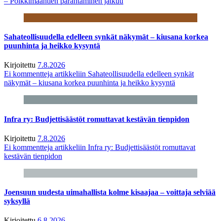
– Poikkimaantien parantaminen jatkuu
Sahateollisuudella edelleen synkät näkymät – kiusana korkea
puunhinta ja heikko kysyntä
Kirjoitettu
7.8.2026
Ei kommentteja
artikkeliin Sahateollisuudella edelleen synkät
näkymät – kiusana korkea puunhinta ja heikko kysyntä
Infra ry: Budjettisäästöt romuttavat kestävän tienpidon
Kirjoitettu
7.8.2026
Ei kommentteja
artikkeliin Infra ry: Budjettisäästöt romuttavat
kestävän tienpidon
Joensuun uudesta uimahallista kolme kisaajaa – voittaja selviää
syksyllä
Kirjoitettu
6.8.2026