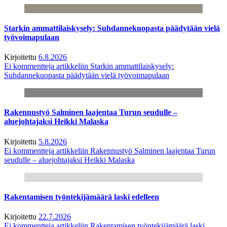
Starkin ammattilaiskysely: Suhdannekuopasta päädytään vielä
työvoimapulaan
Kirjoitettu
6.8.2026
Ei kommentteja
artikkeliin Starkin ammattilaiskysely:
Suhdannekuopasta päädytään vielä työvoimapulaan
Rakennustyö Salminen laajentaa Turun seudulle –
aluejohtajaksi Heikki Malaska
Kirjoitettu
5.8.2026
Ei kommentteja
artikkeliin Rakennustyö Salminen laajentaa Turun
seudulle – aluejohtajaksi Heikki Malaska
Rakentamisen työntekijämäärä laski edelleen
Kirjoitettu
22.7.2026
Ei kommentteja
artikkeliin Rakentamisen työntekijämäärä laski