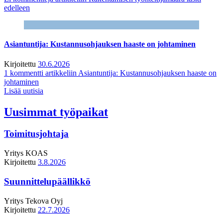
edelleen
Asiantuntija: Kustannusohjauksen haaste on johtaminen
Kirjoitettu
30.6.2026
1 kommentti
artikkeliin Asiantuntija: Kustannusohjauksen haaste on
johtaminen
Lisää uutisia
Uusimmat työpaikat
Toimitusjohtaja
Yritys
KOAS
Kirjoitettu
3.8.2026
Suunnittelupäällikkö
Yritys
Tekova Oyj
Kirjoitettu
22.7.2026