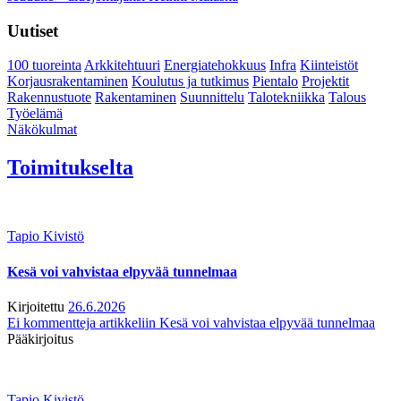
Uutiset
100 tuoreinta
Arkkitehtuuri
Energiatehokkuus
Infra
Kiinteistöt
Korjausrakentaminen
Koulutus ja tutkimus
Pientalo
Projektit
Rakennustuote
Rakentaminen
Suunnittelu
Talotekniikka
Talous
Työelämä
Näkökulmat
Toimitukselta
Tapio Kivistö
Kesä voi vahvistaa elpyvää tunnelmaa
Kirjoitettu
26.6.2026
Ei kommentteja
artikkeliin Kesä voi vahvistaa elpyvää tunnelmaa
Pääkirjoitus
Tapio Kivistö