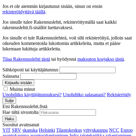
Jos et ole aiemmin kirjautunut sisään, sinun on ensin
rekisteröidyttävä täällä
.
Jos sinulle tulee Rakennuslehti, rekisteröitymällä saat kaikki
rakennuslehti.fi-sisällöt luettavaksesi.
Jos sinulle ei tule Rakennuslehteä, voit silti rekisteröityä, jolloin saat
oikeuden kommentoida lukottomia artikkeleita, mutta et pääse
lukemaan lukittuja artikkeleita.
Tilaa Rakennuslehti tästä
tai hyödynnä
maksuton koejakso tästä
.
Sähköposti tai käyttäjätunnus
Salasana
Kirjaudu sisään
Muista minut
Unohditko käyttäjätunnuksesi?
Unohditko salasanasi?
Rekisteröidy
Sulje
Etsi Rakennuslehti.fistä
Hae tältä sivustolta
Haku
Suositut avainsanat
YIT
SRV
skanska
Helsinki
Tilastokeskus
yrityskauppa
NCC
Espoo
asuntokauppa
asuntorakentaminen
Infra
talotekniikka
rakentaminen