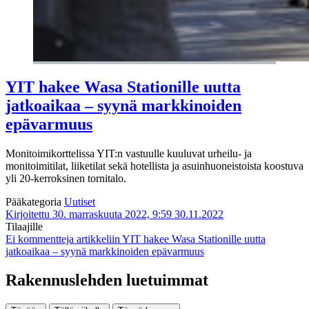
YIT hakee Wasa Stationille uutta
jatkoaikaa – syynä markkinoiden
epävarmuus
Monitoimikorttelissa YIT:n vastuulle kuuluvat urheilu- ja
monitoimitilat, liiketilat sekä hotellista ja asuinhuoneistoista koostuva
yli 20-kerroksinen tornitalo.
Pääkategoria
Uutiset
Kirjoitettu 30. marraskuuta 2022, 9:59
30.11.2022
Tilaajille
Ei kommentteja
artikkeliin YIT hakee Wasa Stationille uutta
jatkoaikaa – syynä markkinoiden epävarmuus
Rakennuslehden luetuimmat