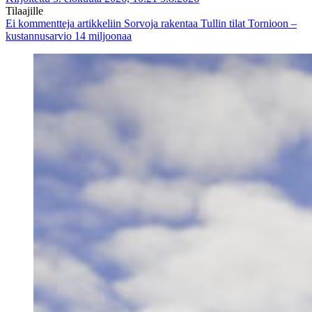
Tilaajille
Ei kommentteja
artikkeliin Sorvoja rakentaa Tullin tilat Tornioon –
kustannusarvio 14 miljoonaa