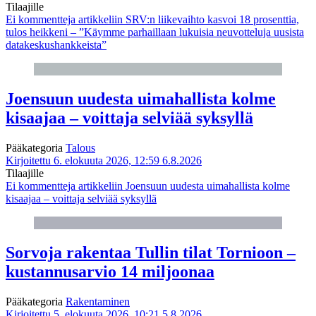
Tilaajille
Ei kommentteja
artikkeliin SRV:n liikevaihto kasvoi 18 prosenttia,
tulos heikkeni – ”Käymme parhaillaan lukuisia neuvotteluja uusista
datakeskushankkeista”
Joensuun uudesta uimahallista kolme
kisaajaa – voittaja selviää syksyllä
Pääkategoria
Talous
Kirjoitettu 6. elokuuta 2026, 12:59
6.8.2026
Tilaajille
Ei kommentteja
artikkeliin Joensuun uudesta uimahallista kolme
kisaajaa – voittaja selviää syksyllä
Sorvoja rakentaa Tullin tilat Tornioon –
kustannusarvio 14 miljoonaa
Pääkategoria
Rakentaminen
Kirjoitettu 5. elokuuta 2026, 10:21
5.8.2026