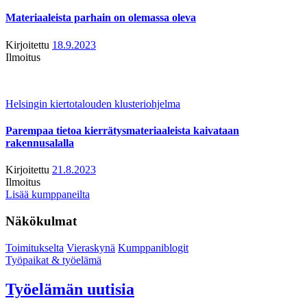
Materiaaleista parhain on olemassa oleva
Kirjoitettu
18.9.2023
Ilmoitus
Helsingin kiertotalouden klusteriohjelma
Parempaa tietoa kierrätysmateriaaleista kaivataan
rakennusalalla
Kirjoitettu
21.8.2023
Ilmoitus
Lisää kumppaneilta
Näkökulmat
Toimitukselta
Vieraskynä
Kumppaniblogit
Työpaikat & työelämä
Työelämän uutisia