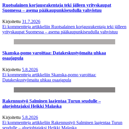
Ruotsalainen korjausrakentaja teki jälleen yrityskaupat
Suomessa – asema pääkaupunkiseudulla vahvistuu
Kirjoitettu
31.7.2026
Ei kommentteja
artikkeliin Ruotsalainen korjausrakentaja teki jälleen
yrityskaupat Suomessa – asema pääkaupunkiseudulla vahvistuu
Skanska-pomo varoittaa: Datakeskustyömaita uhkaa
osaajapula
Kirjoitettu
5.8.2026
Ei kommentteja
artikkeliin Skanska-pomo varoittaa:
Datakeskustyömaita uhkaa osaajapula
Rakennustyö Salminen laajentaa Turun seudulle –
aluejohtajaksi Heikki Malaska
Kirjoitettu
5.8.2026
Ei kommentteja
artikkeliin Rakennustyö Salminen laajentaa Turun
seudulle – aluejohtajaksi Heikki Malaska