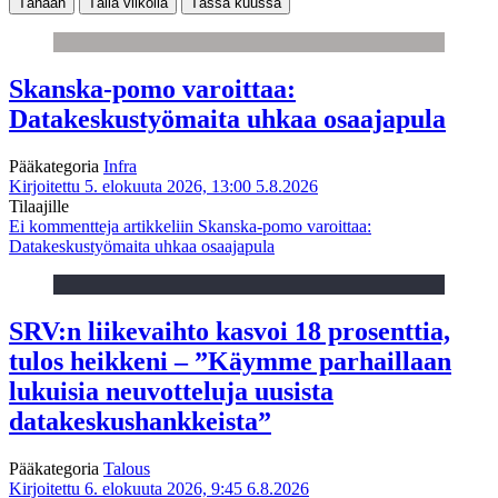
Tänään
Tällä viikolla
Tässä kuussa
Skanska-pomo varoittaa:
Datakeskustyömaita uhkaa osaajapula
Pääkategoria
Infra
Kirjoitettu 5. elokuuta 2026, 13:00
5.8.2026
Tilaajille
Ei kommentteja
artikkeliin Skanska-pomo varoittaa:
Datakeskustyömaita uhkaa osaajapula
SRV:n liikevaihto kasvoi 18 prosenttia,
tulos heikkeni – ”Käymme parhaillaan
lukuisia neuvotteluja uusista
datakeskushankkeista”
Pääkategoria
Talous
Kirjoitettu 6. elokuuta 2026, 9:45
6.8.2026