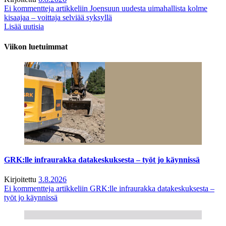
Ei kommentteja
artikkeliin Joensuun uudesta uimahallista kolme
kisaajaa – voittaja selviää syksyllä
Lisää uutisia
Viikon luetuimmat
GRK:lle infraurakka datakeskuksesta – työt jo käynnissä
Kirjoitettu
3.8.2026
Ei kommentteja
artikkeliin GRK:lle infraurakka datakeskuksesta –
työt jo käynnissä