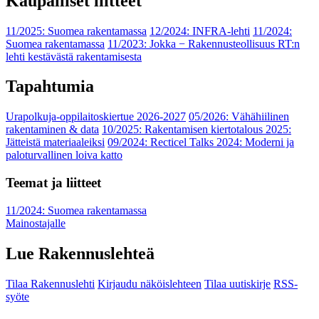
Kaupalliset liitteet
11/2025: Suomea rakentamassa
12/2024: INFRA-lehti
11/2024:
Suomea rakentamassa
11/2023: Jokka − Rakennusteollisuus RT:n
lehti kestävästä rakentamisesta
Tapahtumia
Urapolkuja-oppilaitoskiertue 2026-2027
05/2026: Vähähiilinen
rakentaminen & data
10/2025: Rakentamisen kiertotalous 2025:
Jätteistä materiaaleiksi
09/2024: Recticel Talks 2024: Moderni ja
paloturvallinen loiva katto
Teemat ja liitteet
11/2024: Suomea rakentamassa
Mainostajalle
Lue Rakennuslehteä
Tilaa Rakennuslehti
Kirjaudu näköislehteen
Tilaa uutiskirje
RSS-
syöte