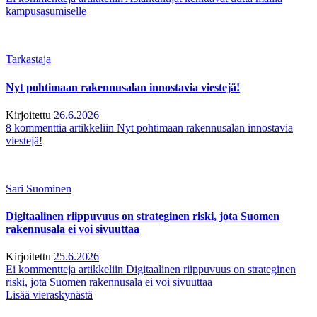
kampusasumiselle
Tarkastaja
Nyt pohtimaan rakennusalan innostavia viestejä!
Kirjoitettu
26.6.2026
8 kommenttia
artikkeliin Nyt pohtimaan rakennusalan innostavia
viestejä!
Sari Suominen
Digitaalinen riippuvuus on strateginen riski, jota Suomen
rakennusala ei voi sivuuttaa
Kirjoitettu
25.6.2026
Ei kommentteja
artikkeliin Digitaalinen riippuvuus on strateginen
riski, jota Suomen rakennusala ei voi sivuuttaa
Lisää vieraskynästä