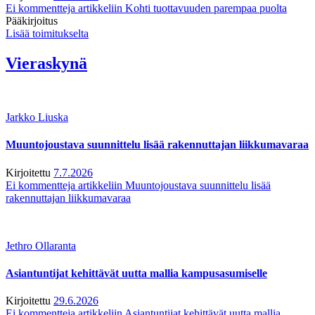
Ei kommentteja
artikkeliin Kohti tuottavuuden parempaa puolta
Pääkirjoitus
Lisää toimitukselta
Vieraskynä
Jarkko Liuska
Muuntojoustava suunnittelu lisää rakennuttajan liikkumavaraa
Kirjoitettu
7.7.2026
Ei kommentteja
artikkeliin Muuntojoustava suunnittelu lisää
rakennuttajan liikkumavaraa
Jethro Ollaranta
Asiantuntijat kehittävät uutta mallia kampusasumiselle
Kirjoitettu
29.6.2026
Ei kommentteja
artikkeliin Asiantuntijat kehittävät uutta mallia