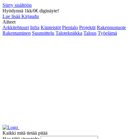
Siirry sisältöön
Hyödynnä 1kk/0€ diginäyte!
Lue lisää
Kirjaudu
Aiheet
Arkkitehtuuri
Infra
Kiinteistöt
Pientalo
Projektit
Rakennustuote
Rakentaminen
Suunnittelu
Talotekniikka
Talous
Työelämä
Kaikki mitä tietää pitää
Hae tältä sivustolta