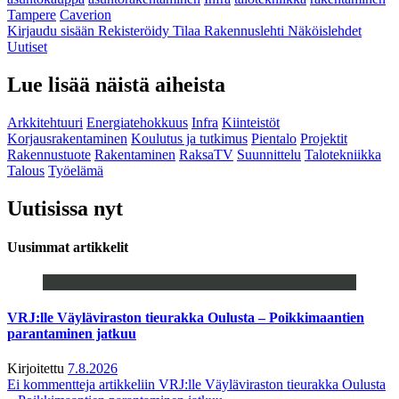
Tampere
Caverion
Kirjaudu sisään
Rekisteröidy
Tilaa Rakennuslehti
Näköislehdet
Uutiset
Lue lisää näistä aiheista
Arkkitehtuuri
Energiatehokkuus
Infra
Kiinteistöt
Korjausrakentaminen
Koulutus ja tutkimus
Pientalo
Projektit
Rakennustuote
Rakentaminen
RaksaTV
Suunnittelu
Talotekniikka
Talous
Työelämä
Uutisissa nyt
Uusimmat artikkelit
VRJ:lle Väyläviraston tieurakka Oulusta – Poikkimaantien
parantaminen jatkuu
Kirjoitettu
7.8.2026
Ei kommentteja
artikkeliin VRJ:lle Väyläviraston tieurakka Oulusta