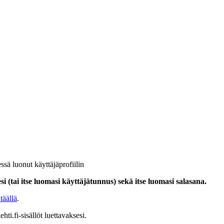
ssä luonut käyttäjäprofiilin
i (tai itse luomasi käyttäjätunnus) sekä itse luomasi salasana.
täällä
.
hti.fi-sisällöt luettavaksesi.