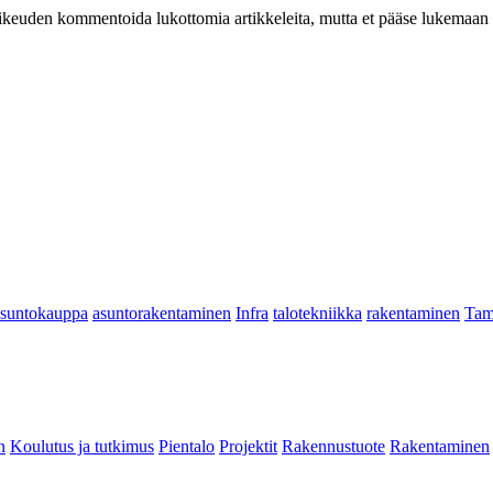
at oikeuden kommentoida lukottomia artikkeleita, mutta et pääse lukemaan l
asuntokauppa
asuntorakentaminen
Infra
talotekniikka
rakentaminen
Tam
n
Koulutus ja tutkimus
Pientalo
Projektit
Rakennustuote
Rakentaminen