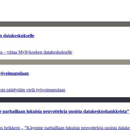
n datakeskukselle
a – virtaa Myllykosken datakeskukselle
työvoimapulaan
asta päädytään vielä työvoimapulaan
e parhaillaan lukuisia neuvotteluja uusista datakeskushankkeista”
ulos heikkeni – ”Käymme parhaillaan lukuisia neuvotteluja uusista data