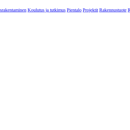
srakentaminen
Koulutus ja tutkimus
Pientalo
Projektit
Rakennustuote
R