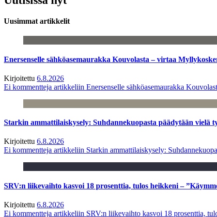
Uusimmat artikkelit
Enersenselle sähköasemaurakka Kouvolasta – virtaa Myllykoske
Kirjoitettu
6.8.2026
Ei kommentteja
artikkeliin Enersenselle sähköasemaurakka Kouvolast
Starkin ammattilaiskysely: Suhdannekuopasta päädytään vielä 
Kirjoitettu
6.8.2026
Ei kommentteja
artikkeliin Starkin ammattilaiskysely: Suhdannekuop
SRV:n liikevaihto kasvoi 18 prosenttia, tulos heikkeni – ”Käymm
Kirjoitettu
6.8.2026
Ei kommentteja
artikkeliin SRV:n liikevaihto kasvoi 18 prosenttia, t