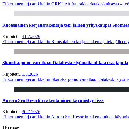
Ei kommentteja
artikkeliin GRK:lle infraurakka datakeskuksesta – työ
Ruotsalainen korjausrakentaja teki jälleen yrityskaupat Suome
Kirjoitettu
31.7.2026
Ei kommentteja
artikkeliin Ruotsalainen korjausrakentaja teki jälle
Skanska-pomo varoittaa: Datakeskustyömaita uhkaa osaajapula
Kirjoitettu
5.8.2026
Ei kommentteja
artikkeliin Skanska-pomo varoittaa: Datakeskustyöma
Aurora Sea Resortin rakentaminen käynnistyy Iissä
Kirjoitettu
30.7.2026
Ei kommentteja
artikkeliin Aurora Sea Resortin rakentaminen käynnis
Uutiset