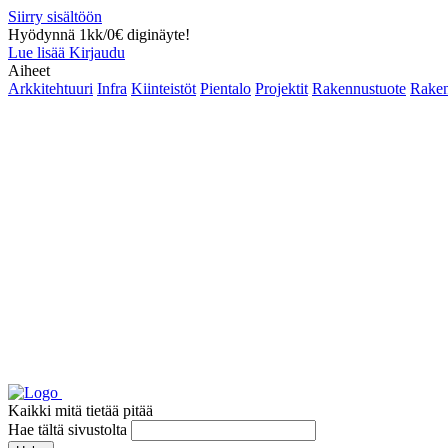
Siirry sisältöön
Hyödynnä 1kk/0€ diginäyte!
Lue lisää
Kirjaudu
Aiheet
Arkkitehtuuri
Infra
Kiinteistöt
Pientalo
Projektit
Rakennustuote
Raken
Kaikki mitä tietää pitää
Hae tältä sivustolta