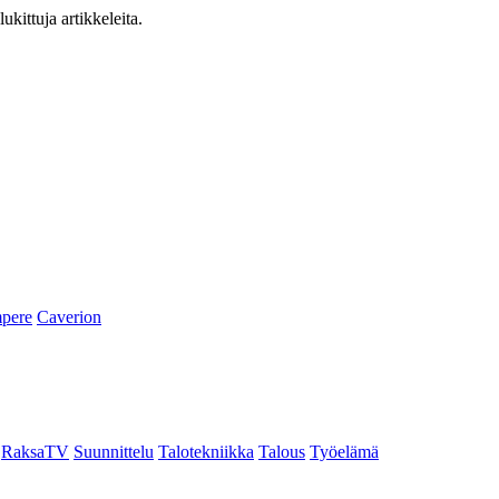
ukittuja artikkeleita.
pere
Caverion
RaksaTV
Suunnittelu
Talotekniikka
Talous
Työelämä