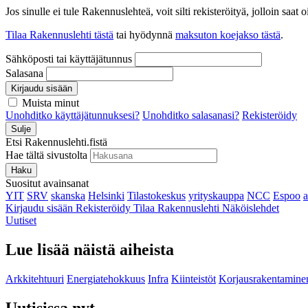
Jos sinulle ei tule Rakennuslehteä, voit silti rekisteröityä, jolloin sa
Tilaa Rakennuslehti tästä
tai hyödynnä
maksuton koejakso tästä
.
Sähköposti tai käyttäjätunnus
Salasana
Kirjaudu sisään
Muista minut
Unohditko käyttäjätunnuksesi?
Unohditko salasanasi?
Rekisteröidy
Sulje
Etsi Rakennuslehti.fistä
Hae tältä sivustolta
Haku
Suositut avainsanat
YIT
SRV
skanska
Helsinki
Tilastokeskus
yrityskauppa
NCC
Espoo
Kirjaudu sisään
Rekisteröidy
Tilaa Rakennuslehti
Näköislehdet
Uutiset
Lue lisää näistä aiheista
Arkkitehtuuri
Energiatehokkuus
Infra
Kiinteistöt
Korjausrakentamine
Uutisissa nyt