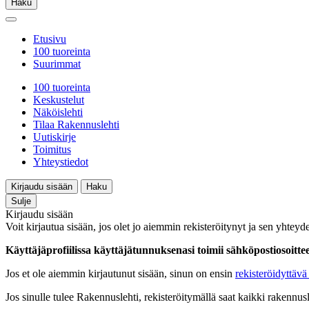
Haku
Etusivu
100 tuoreinta
Suurimmat
100 tuoreinta
Keskustelut
Näköislehti
Tilaa Rakennuslehti
Uutiskirje
Toimitus
Yhteystiedot
Kirjaudu sisään
Haku
Sulje
Kirjaudu sisään
Voit kirjautua sisään, jos olet jo aiemmin rekisteröitynyt ja sen yhteyde
Käyttäjäprofiilissa käyttäjätunnuksenasi toimii sähköpostiosoittees
Jos et ole aiemmin kirjautunut sisään, sinun on ensin
rekisteröidyttävä 
Jos sinulle tulee Rakennuslehti, rekisteröitymällä saat kaikki rakennusle