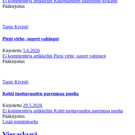
Ei kommentteja
artikkeliin Rakentamisen painopiste keikahti
Pääkirjoitus
Tapio Kivistö
Pieni virhe, suuret vahingot
Kirjoitettu
5.6.2026
Ei kommentteja
artikkeliin Pieni virhe, suuret vahingot
Pääkirjoitus
Tapio Kivistö
Kohti tuottavuuden parempaa puolta
Kirjoitettu
29.5.2026
Ei kommentteja
artikkeliin Kohti tuottavuuden parempaa puolta
Pääkirjoitus
Lisää toimitukselta
Vieraskynä