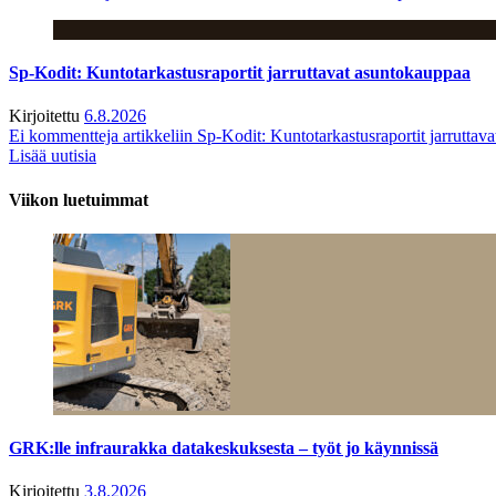
Sp-Kodit: Kuntotarkastusraportit jarruttavat asuntokauppaa
Kirjoitettu
6.8.2026
Ei kommentteja
artikkeliin Sp-Kodit: Kuntotarkastusraportit jarruttav
Lisää uutisia
Viikon luetuimmat
GRK:lle infraurakka datakeskuksesta – työt jo käynnissä
Kirjoitettu
3.8.2026