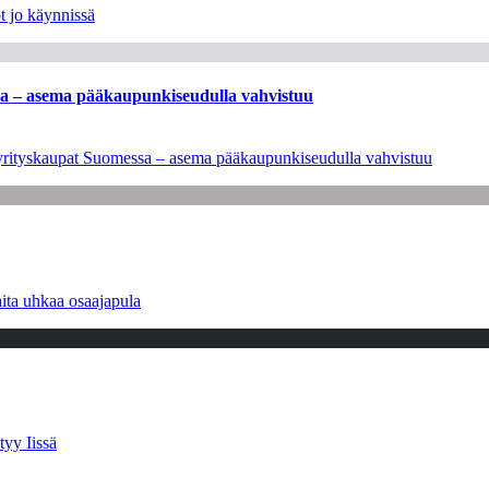
t jo käynnissä
ssa – asema pääkaupunkiseudulla vahvistuu
en yrityskaupat Suomessa – asema pääkaupunkiseudulla vahvistuu
ita uhkaa osaajapula
tyy Iissä