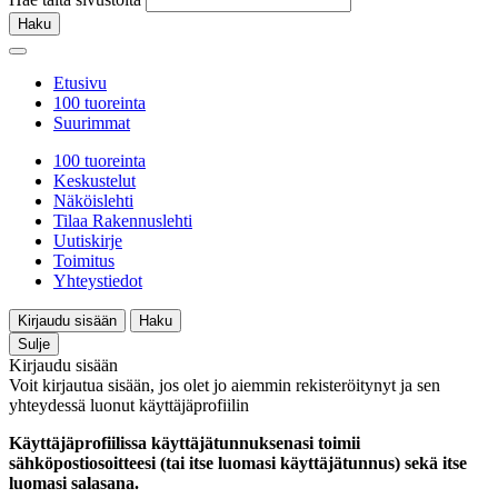
Haku
Etusivu
100 tuoreinta
Suurimmat
100 tuoreinta
Keskustelut
Näköislehti
Tilaa Rakennuslehti
Uutiskirje
Toimitus
Yhteystiedot
Kirjaudu sisään
Haku
Sulje
Kirjaudu sisään
Voit kirjautua sisään, jos olet jo aiemmin rekisteröitynyt ja sen
yhteydessä luonut käyttäjäprofiilin
Käyttäjäprofiilissa käyttäjätunnuksenasi toimii
sähköpostiosoitteesi (tai itse luomasi käyttäjätunnus) sekä itse
luomasi salasana.