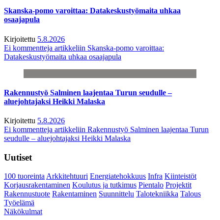
Skanska-pomo varoittaa: Datakeskustyömaita uhkaa
osaajapula
Kirjoitettu
5.8.2026
Ei kommentteja
artikkeliin Skanska-pomo varoittaa:
Datakeskustyömaita uhkaa osaajapula
Rakennustyö Salminen laajentaa Turun seudulle –
aluejohtajaksi Heikki Malaska
Kirjoitettu
5.8.2026
Ei kommentteja
artikkeliin Rakennustyö Salminen laajentaa Turun
seudulle – aluejohtajaksi Heikki Malaska
Uutiset
100 tuoreinta
Arkkitehtuuri
Energiatehokkuus
Infra
Kiinteistöt
Korjausrakentaminen
Koulutus ja tutkimus
Pientalo
Projektit
Rakennustuote
Rakentaminen
Suunnittelu
Talotekniikka
Talous
Työelämä
Näkökulmat