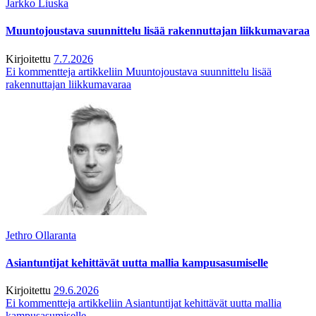
Jarkko Liuska
Muuntojoustava suunnittelu lisää rakennuttajan liikkumavaraa
Kirjoitettu
7.7.2026
Ei kommentteja
artikkeliin Muuntojoustava suunnittelu lisää
rakennuttajan liikkumavaraa
Jethro Ollaranta
Asiantuntijat kehittävät uutta mallia kampusasumiselle
Kirjoitettu
29.6.2026
Ei kommentteja
artikkeliin Asiantuntijat kehittävät uutta mallia
kampusasumiselle