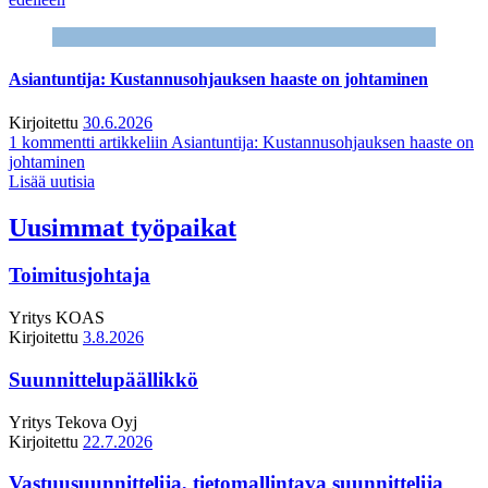
Asiantuntija: Kustannusohjauksen haaste on johtaminen
Kirjoitettu
30.6.2026
1 kommentti
artikkeliin Asiantuntija: Kustannusohjauksen haaste on
johtaminen
Lisää uutisia
Uusimmat työpaikat
Toimitusjohtaja
Yritys
KOAS
Kirjoitettu
3.8.2026
Suunnittelupäällikkö
Yritys
Tekova Oyj
Kirjoitettu
22.7.2026
Vastuusuunnittelija, tietomallintava suunnittelija