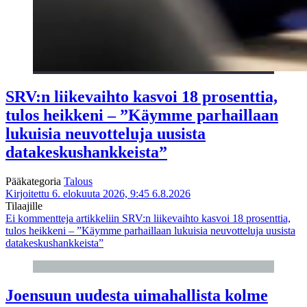
SRV:n liikevaihto kasvoi 18 prosenttia,
tulos heikkeni – ”Käymme parhaillaan
lukuisia neuvotteluja uusista
datakeskushankkeista”
Pääkategoria
Talous
Kirjoitettu 6. elokuuta 2026, 9:45
6.8.2026
Tilaajille
Ei kommentteja
artikkeliin SRV:n liikevaihto kasvoi 18 prosenttia,
tulos heikkeni – ”Käymme parhaillaan lukuisia neuvotteluja uusista
datakeskushankkeista”
Joensuun uudesta uimahallista kolme