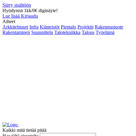
Siirry sisältöön
Hyödynnä 1kk/0€ diginäyte!
Lue lisää
Kirjaudu
Aiheet
Arkkitehtuuri
Infra
Kiinteistöt
Pientalo
Projektit
Rakennustuote
Rakentaminen
Suunnittelu
Talotekniikka
Talous
Työelämä
Kaikki mitä tietää pitää
Hae tältä sivustolta