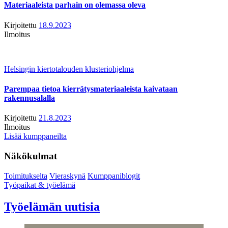
Materiaaleista parhain on olemassa oleva
Kirjoitettu
18.9.2023
Ilmoitus
Helsingin kiertotalouden klusteriohjelma
Parempaa tietoa kierrätysmateriaaleista kaivataan
rakennusalalla
Kirjoitettu
21.8.2023
Ilmoitus
Lisää kumppaneilta
Näkökulmat
Toimitukselta
Vieraskynä
Kumppaniblogit
Työpaikat & työelämä
Työelämän uutisia