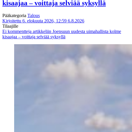
kisaajaa – voittaja selviää syksyllä
Pääkategoria
Talous
Kirjoitettu 6. elokuuta 2026, 12:59
6.8.2026
Tilaajille
Ei kommentteja
artikkeliin Joensuun uudesta uimahallista kolme
kisaajaa – voittaja selviää syksyllä