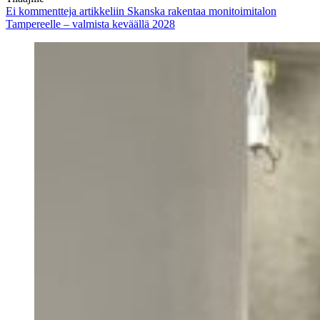
Ei kommentteja
artikkeliin Skanska rakentaa monitoimitalon
Tampereelle – valmista keväällä 2028