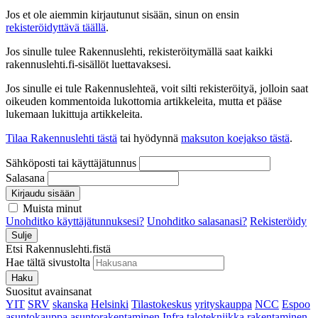
Jos et ole aiemmin kirjautunut sisään, sinun on ensin
rekisteröidyttävä täällä
.
Jos sinulle tulee Rakennuslehti, rekisteröitymällä saat kaikki
rakennuslehti.fi-sisällöt luettavaksesi.
Jos sinulle ei tule Rakennuslehteä, voit silti rekisteröityä, jolloin saat
oikeuden kommentoida lukottomia artikkeleita, mutta et pääse
lukemaan lukittuja artikkeleita.
Tilaa Rakennuslehti tästä
tai hyödynnä
maksuton koejakso tästä
.
Sähköposti tai käyttäjätunnus
Salasana
Kirjaudu sisään
Muista minut
Unohditko käyttäjätunnuksesi?
Unohditko salasanasi?
Rekisteröidy
Sulje
Etsi Rakennuslehti.fistä
Hae tältä sivustolta
Haku
Suositut avainsanat
YIT
SRV
skanska
Helsinki
Tilastokeskus
yrityskauppa
NCC
Espoo
asuntokauppa
asuntorakentaminen
Infra
talotekniikka
rakentaminen