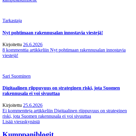
Tarkastaja
Nyt pohtimaan rakennusalan innostavia viestejä!
Kirjoitettu
26.6.2026
8 kommenttia
artikkeliin Nyt pohtimaan rakennusalan innostavia
viestejä!
Sari Suominen
Digitaalinen riippuvuus on strateginen riski, jota Suomen
rakennusala ei voi sivuuttaa
Kirjoitettu
25.6.2026
Ei kommentteja
artikkeliin Digitaalinen riippuvuus on strateginen
riski, jota Suomen rakennusala ei voi sivuuttaa
Lisää vieraskynästä
Kumppaniblogit