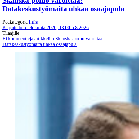
Skanska-pomo varoittaa:
Datakeskustyömaita uhkaa osaajapula
Pääkategoria
Infra
Kirjoitettu 5. elokuuta 2026, 13:00
5.8.2026
Tilaajille
Ei kommentteja
artikkeliin Skanska-pomo varoittaa:
Datakeskustyömaita uhkaa osaajapula