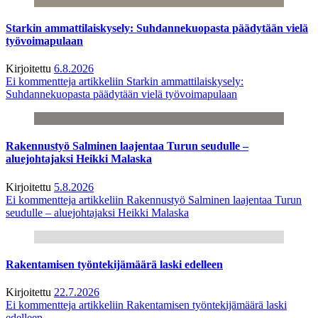
Starkin ammattilaiskysely: Suhdannekuopasta päädytään vielä
työvoimapulaan
Kirjoitettu
6.8.2026
Ei kommentteja
artikkeliin Starkin ammattilaiskysely:
Suhdannekuopasta päädytään vielä työvoimapulaan
Rakennustyö Salminen laajentaa Turun seudulle –
aluejohtajaksi Heikki Malaska
Kirjoitettu
5.8.2026
Ei kommentteja
artikkeliin Rakennustyö Salminen laajentaa Turun
seudulle – aluejohtajaksi Heikki Malaska
Rakentamisen työntekijämäärä laski edelleen
Kirjoitettu
22.7.2026
Ei kommentteja
artikkeliin Rakentamisen työntekijämäärä laski
edelleen