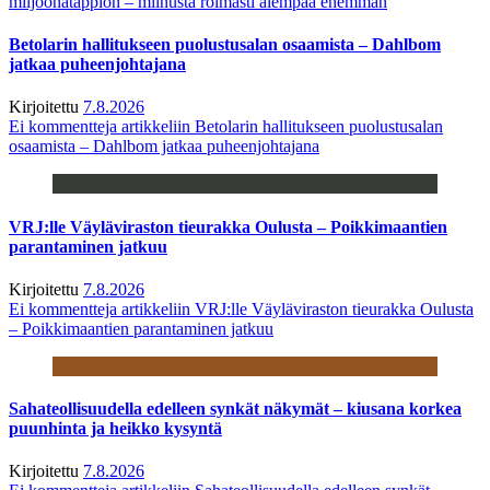
miljoonatappion – miinusta roimasti aiempaa enemmän
Betolarin hallitukseen puolustusalan osaamista – Dahlbom
jatkaa puheenjohtajana
Kirjoitettu
7.8.2026
Ei kommentteja
artikkeliin Betolarin hallitukseen puolustusalan
osaamista – Dahlbom jatkaa puheenjohtajana
VRJ:lle Väyläviraston tieurakka Oulusta – Poikkimaantien
parantaminen jatkuu
Kirjoitettu
7.8.2026
Ei kommentteja
artikkeliin VRJ:lle Väyläviraston tieurakka Oulusta
– Poikkimaantien parantaminen jatkuu
Sahateollisuudella edelleen synkät näkymät – kiusana korkea
puunhinta ja heikko kysyntä
Kirjoitettu
7.8.2026