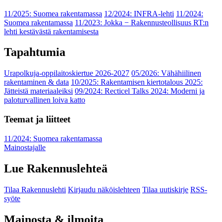
11/2025: Suomea rakentamassa
12/2024: INFRA-lehti
11/2024:
Suomea rakentamassa
11/2023: Jokka − Rakennusteollisuus RT:n
lehti kestävästä rakentamisesta
Tapahtumia
Urapolkuja-oppilaitoskiertue 2026-2027
05/2026: Vähähiilinen
rakentaminen & data
10/2025: Rakentamisen kiertotalous 2025:
Jätteistä materiaaleiksi
09/2024: Recticel Talks 2024: Moderni ja
paloturvallinen loiva katto
Teemat ja liitteet
11/2024: Suomea rakentamassa
Mainostajalle
Lue Rakennuslehteä
Tilaa Rakennuslehti
Kirjaudu näköislehteen
Tilaa uutiskirje
RSS-
syöte
Mainosta & ilmoita