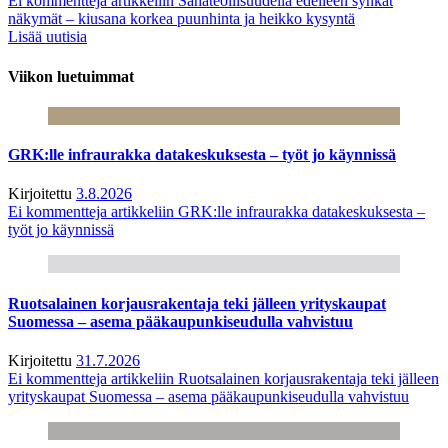
Ei kommentteja
artikkeliin Sahateollisuudella edelleen synkät
näkymät – kiusana korkea puunhinta ja heikko kysyntä
Lisää uutisia
Viikon luetuimmat
GRK:lle infraurakka datakeskuksesta – työt jo käynnissä
Kirjoitettu
3.8.2026
Ei kommentteja
artikkeliin GRK:lle infraurakka datakeskuksesta –
työt jo käynnissä
Ruotsalainen korjausrakentaja teki jälleen yrityskaupat
Suomessa – asema pääkaupunkiseudulla vahvistuu
Kirjoitettu
31.7.2026
Ei kommentteja
artikkeliin Ruotsalainen korjausrakentaja teki jälleen
yrityskaupat Suomessa – asema pääkaupunkiseudulla vahvistuu