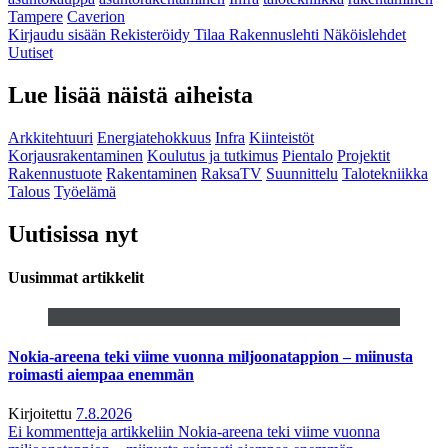
Tampere
Caverion
Kirjaudu sisään
Rekisteröidy
Tilaa Rakennuslehti
Näköislehdet
Uutiset
Lue lisää näistä aiheista
Arkkitehtuuri
Energiatehokkuus
Infra
Kiinteistöt
Korjausrakentaminen
Koulutus ja tutkimus
Pientalo
Projektit
Rakennustuote
Rakentaminen
RaksaTV
Suunnittelu
Talotekniikka
Talous
Työelämä
Uutisissa nyt
Uusimmat artikkelit
Nokia-areena teki viime vuonna miljoonatappion – miinusta
roimasti aiempaa enemmän
Kirjoitettu
7.8.2026
Ei kommentteja
artikkeliin Nokia-areena teki viime vuonna