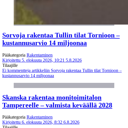
Sorvoja rakentaa Tullin tilat Tornioon –
kustannusarvio 14 miljoonaa
Pääkategoria
Rakentaminen
Kirjoitettu 5. elokuuta 2026, 10:21
5.8.2026
Tilaajille
Ei kommentteja
artikkeliin Sorvoja rakentaa Tullin tilat Tornioon –
kustannusarvio 14 miljoonaa
Skanska rakentaa monitoimitalon
Tampereelle – valmista keväällä 2028
Pääkategoria
Rakentaminen
Kirjoitettu 6. elokuuta 2026, 8:32
6.8.2026
Tilaajille