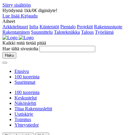
Siirry sisältöön
Hyödynnä 1kk/0€ diginäyte!
Lue lisää
Kirjaudu
Aiheet
Arkkitehtuuri
Infra
Kiinteistöt
Pientalo
Projektit
Rakennustuote
Rakentaminen
Suunnittelu
Talotekniikka
Talous
Työelämä
Kaikki mitä tietää pitää
Hae tältä sivustolta
Haku
Etusivu
100 tuoreinta
Suurimmat
100 tuoreinta
Keskustelut
Näköislehti
Tilaa Rakennuslehti
Uutiskirje
Toimitus
Yhteystiedot