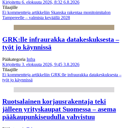
Kirjoitettu 6. elokuuta 2026, 8:32
6.8.2026
Tilaajille
Ei kommentteja
artikkeliin Skanska rakentaa monitoimitalon
Tampereelle – valmista keväällä 2028
GRK:lle infraurakka datakeskuksesta –
työt jo käynnissä
Pääkategoria
Infra
Kirjoitettu 3. elokuuta 2026, 9:45
3.8.2026
Tilaajille
Ei kommentteja
artikkeliin GRK:lle infraurakka datakeskuksesta –
työt jo käynnissä
Ruotsalainen korjausrakentaja teki
jälleen yrityskaupat Suomessa – asema
pääkaupunkiseudulla vahvistuu