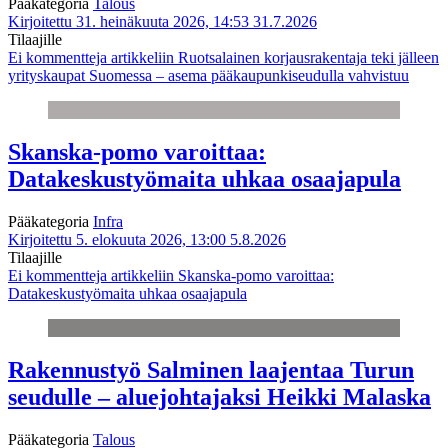
Pääkategoria
Talous
Kirjoitettu 31. heinäkuuta 2026, 14:53
31.7.2026
Tilaajille
Ei kommentteja
artikkeliin Ruotsalainen korjausrakentaja teki jälleen
yrityskaupat Suomessa – asema pääkaupunkiseudulla vahvistuu
Skanska-pomo varoittaa:
Datakeskustyömaita uhkaa osaajapula
Pääkategoria
Infra
Kirjoitettu 5. elokuuta 2026, 13:00
5.8.2026
Tilaajille
Ei kommentteja
artikkeliin Skanska-pomo varoittaa:
Datakeskustyömaita uhkaa osaajapula
Rakennustyö Salminen laajentaa Turun
seudulle – aluejohtajaksi Heikki Malaska
Pääkategoria
Talous