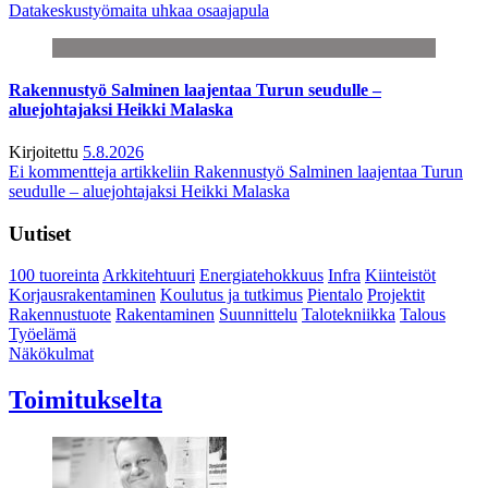
Datakeskustyömaita uhkaa osaajapula
Rakennustyö Salminen laajentaa Turun seudulle –
aluejohtajaksi Heikki Malaska
Kirjoitettu
5.8.2026
Ei kommentteja
artikkeliin Rakennustyö Salminen laajentaa Turun
seudulle – aluejohtajaksi Heikki Malaska
Uutiset
100 tuoreinta
Arkkitehtuuri
Energiatehokkuus
Infra
Kiinteistöt
Korjausrakentaminen
Koulutus ja tutkimus
Pientalo
Projektit
Rakennustuote
Rakentaminen
Suunnittelu
Talotekniikka
Talous
Työelämä
Näkökulmat
Toimitukselta