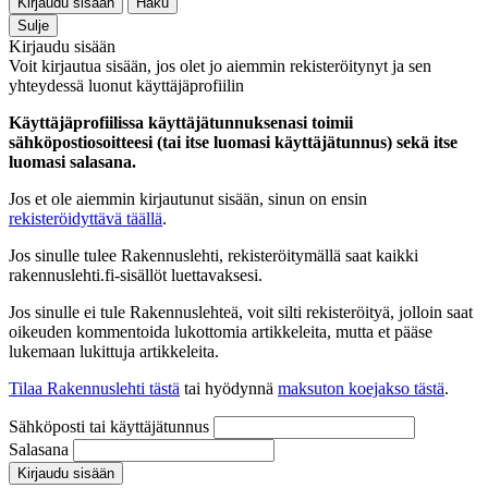
Kirjaudu sisään
Haku
Sulje
Kirjaudu sisään
Voit kirjautua sisään, jos olet jo aiemmin rekisteröitynyt ja sen
yhteydessä luonut käyttäjäprofiilin
Käyttäjäprofiilissa käyttäjätunnuksenasi toimii
sähköpostiosoitteesi (tai itse luomasi käyttäjätunnus) sekä itse
luomasi salasana.
Jos et ole aiemmin kirjautunut sisään, sinun on ensin
rekisteröidyttävä täällä
.
Jos sinulle tulee Rakennuslehti, rekisteröitymällä saat kaikki
rakennuslehti.fi-sisällöt luettavaksesi.
Jos sinulle ei tule Rakennuslehteä, voit silti rekisteröityä, jolloin saat
oikeuden kommentoida lukottomia artikkeleita, mutta et pääse
lukemaan lukittuja artikkeleita.
Tilaa Rakennuslehti tästä
tai hyödynnä
maksuton koejakso tästä
.
Sähköposti tai käyttäjätunnus
Salasana
Kirjaudu sisään