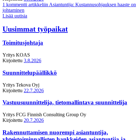
1 kommentti
artikkeliin Asiantuntija: Kustannusohjauksen haaste on
johtaminen
Lisää uutisia
Uusimmat työpaikat
Toimitusjohtaja
Yritys
KOAS
Kirjoitettu
3.8.2026
Suunnittelupäällikkö
Yritys
Tekova Oyj
Kirjoitettu
22.7.2026
Vastuusuunnittelija, tietomallintava suunnittelija
Yritys
FCG Finnish Consulting Group Oy
Kirjoitettu
20.7.2026
Rakennuttamisen nuorempi asiantuntija,
yhteistoiminnallisten hankkeiden asiantuntija ja