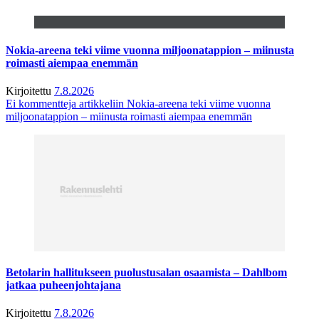
Nokia-areena teki viime vuonna miljoonatappion – miinusta
roimasti aiempaa enemmän
Kirjoitettu
7.8.2026
Ei kommentteja
artikkeliin Nokia-areena teki viime vuonna
miljoonatappion – miinusta roimasti aiempaa enemmän
Betolarin hallitukseen puolustusalan osaamista – Dahlbom
jatkaa puheenjohtajana
Kirjoitettu
7.8.2026