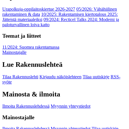
Urapolkuja-oppilaitoskiertue 2026-2027
05/2026: Vähähiilinen
rakentaminen & data
10/2025: Rakentamisen kiertotalous 2025:
Jätteistä materiaaleiksi
09/2024: Recticel Talks 2024: Moderni ja
paloturvallinen loiva katto
Teemat ja liitteet
11/2024: Suomea rakentamassa
Mainostajalle
Lue Rakennuslehteä
Tilaa Rakennuslehti
Kirjaudu näköislehteen
Tilaa uutiskirje
RSS-
syöte
Mainosta & ilmoita
Ilmoita Rakennuslehdessä
Myynnin yhteystiedot
Mainostajalle
Ilmoita Rakennuslehdessä
Myynnin yhteystiedot
Tilaa uutiskirje