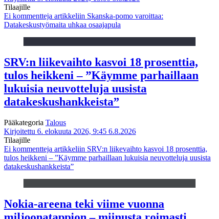
Tilaajille
Ei kommentteja
artikkeliin Skanska-pomo varoittaa:
Datakeskustyömaita uhkaa osaajapula
SRV:n liikevaihto kasvoi 18 prosenttia,
tulos heikkeni – ”Käymme parhaillaan
lukuisia neuvotteluja uusista
datakeskushankkeista”
Pääkategoria
Talous
Kirjoitettu 6. elokuuta 2026, 9:45
6.8.2026
Tilaajille
Ei kommentteja
artikkeliin SRV:n liikevaihto kasvoi 18 prosenttia,
tulos heikkeni – ”Käymme parhaillaan lukuisia neuvotteluja uusista
datakeskushankkeista”
Nokia-areena teki viime vuonna
miljoonatappion – miinusta roimasti