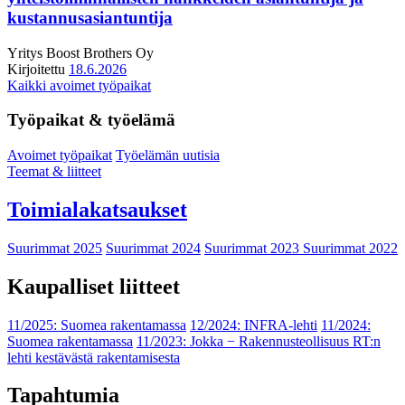
kustannusasiantuntija
Yritys
Boost Brothers Oy
Kirjoitettu
18.6.2026
Kaikki avoimet työpaikat
Työpaikat & työelämä
Avoimet työpaikat
Työelämän uutisia
Teemat & liitteet
Toimialakatsaukset
Suurimmat 2025
Suurimmat 2024
Suurimmat 2023
Suurimmat 2022
Kaupalliset liitteet
11/2025: Suomea rakentamassa
12/2024: INFRA-lehti
11/2024:
Suomea rakentamassa
11/2023: Jokka − Rakennusteollisuus RT:n
lehti kestävästä rakentamisesta
Tapahtumia