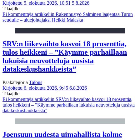
Kirjoitettu 5. elokuuta 2026, 10:51
5.8.2026
Tilaajille
Ei kommentteja
artikkeliin Rakennustyö Salminen laajentaa Turun
seudulle – aluejohtajaksi Heikki Malaska
SRV:n liikevaihto kasvoi 18 prosenttia,
tulos heikkeni – ”Käymme parhaillaan
lukuisia neuvotteluja uusista
datakeskushankkeista”
Pääkategoria
Talous
Kirjoitettu 6. elokuuta 2026, 9:45
6.8.2026
Tilaajille
Ei kommentteja
artikkeliin SRV:n liikevaihto kasvoi 18 prosenttia,
tulos heikkeni – ”Käymme parhaillaan lukuisia neuvotteluja uusista
datakeskushankkeista”
Joensuun uudesta uimahallista kolme