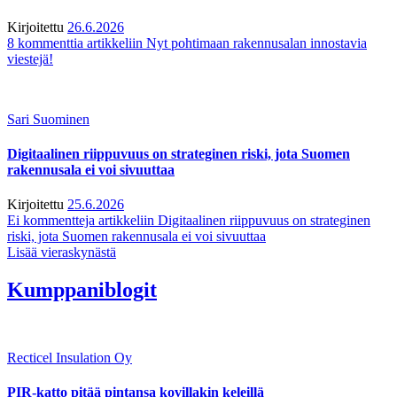
Kirjoitettu
26.6.2026
8 kommenttia
artikkeliin Nyt pohtimaan rakennusalan innostavia
viestejä!
Sari Suominen
Digitaalinen riippuvuus on strateginen riski, jota Suomen
rakennusala ei voi sivuuttaa
Kirjoitettu
25.6.2026
Ei kommentteja
artikkeliin Digitaalinen riippuvuus on strateginen
riski, jota Suomen rakennusala ei voi sivuuttaa
Lisää vieraskynästä
Kumppaniblogit
Recticel Insulation Oy
PIR-katto pitää pintansa kovillakin keleillä