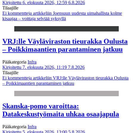
Kirjoitettu 6. elokuuta 2026, 12:59
6.8.2026
Tilaajille
Ei kommentteja
artikkeliin Joensuun uudesta uimahallista kolme
kisaajaa – voittaja selviää syksyllä
VRJ:lle Väyläviraston tieurakka Oulusta
– Poikkimaantien parantaminen jatkuu
Pääkategoria
Infra
Kirjoitettu 7. elokuuta 2026, 11:19
7.8.2026
Tilaajille
Ei kommentteja
artikkeliin VRJ:lle Väyläviraston tieurakka Oulusta
– Poikkimaantien parantaminen jatkuu
Skanska-pomo varoittaa:
Datakeskustyömaita uhkaa osaajapula
Pääkategoria
Infra
Kirjoitettu 5. elokuuta 2026, 13:00
5.8.2026