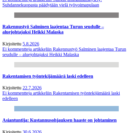
Suhdannekuopasta päädytään vielä työvoimapulaan
Rakennustyö Salminen laajentaa Turun seudulle –
aluejohtajaksi Heikki Malaska
Kirjoitettu
5.8.2026
Ei kommentteja
artikkeliin Rakennustyö Salminen laajentaa Turun
seudulle – aluejohtajaksi Heikki Malaska
Rakentamisen työntekijämäärä laski edelleen
Kirjoitettu
22.7.2026
Ei kommentteja
artikkeliin Rakentamisen työntekijämäärä laski
edelleen
Asiantuntija: Kustannusohjauksen haaste on johtaminen
Kirjoitettu
30.6.2026