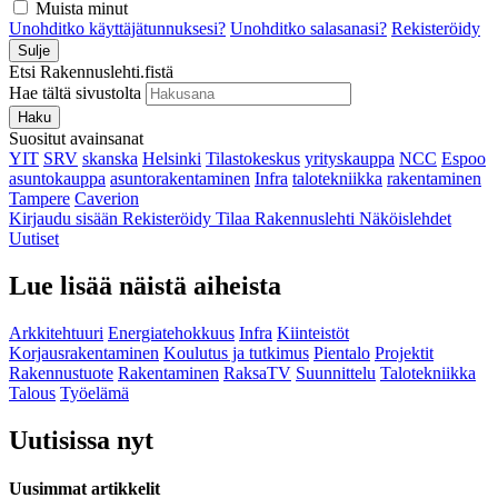
Muista minut
Unohditko käyttäjätunnuksesi?
Unohditko salasanasi?
Rekisteröidy
Sulje
Etsi Rakennuslehti.fistä
Hae tältä sivustolta
Haku
Suositut avainsanat
YIT
SRV
skanska
Helsinki
Tilastokeskus
yrityskauppa
NCC
Espoo
asuntokauppa
asuntorakentaminen
Infra
talotekniikka
rakentaminen
Tampere
Caverion
Kirjaudu sisään
Rekisteröidy
Tilaa Rakennuslehti
Näköislehdet
Uutiset
Lue lisää näistä aiheista
Arkkitehtuuri
Energiatehokkuus
Infra
Kiinteistöt
Korjausrakentaminen
Koulutus ja tutkimus
Pientalo
Projektit
Rakennustuote
Rakentaminen
RaksaTV
Suunnittelu
Talotekniikka
Talous
Työelämä
Uutisissa nyt
Uusimmat artikkelit