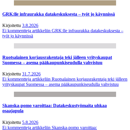
GRK:lle infraurakka datakeskuksesta – työt jo käynnissä
Kirjoitettu
3.8.2026
Ei kommentteja
artikkeliin GRK:lle infraurakka datakeskuksesta –
työt jo käynnissä
Ruotsalainen korjausrakentaja teki jälleen yrityskaupat
Suomessa – asema pääkaupunkiseudulla vahvistuu
Kirjoitettu
31.7.2026
Ei kommentteja
artikkeliin Ruotsalainen korjausrakentaja teki jälleen
yrityskaupat Suomessa – asema pääkaupunkiseudulla vahvistuu
Skanska-pomo varoittaa: Datakeskustyömaita uhkaa
osaajapula
Kirjoitettu
5.8.2026
Ei kommentteja
artikkeliin Skanska-pomo varoittaa: