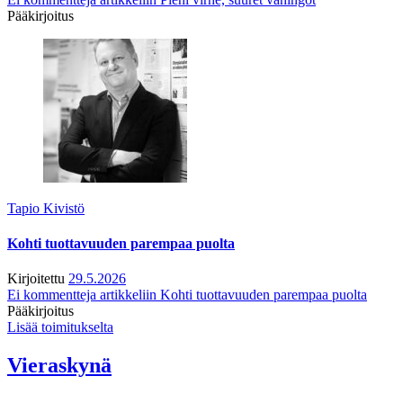
Pääkirjoitus
Tapio Kivistö
Kohti tuottavuuden parempaa puolta
Kirjoitettu
29.5.2026
Ei kommentteja
artikkeliin Kohti tuottavuuden parempaa puolta
Pääkirjoitus
Lisää toimitukselta
Vieraskynä