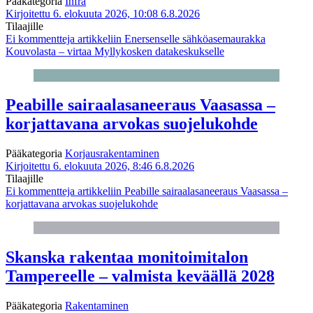
Pääkategoria
Infra
Kirjoitettu 6. elokuuta 2026, 10:08
6.8.2026
Tilaajille
Ei kommentteja
artikkeliin Enersenselle sähköasemaurakka
Kouvolasta – virtaa Myllykosken datakeskukselle
Peabille sairaalasaneeraus Vaasassa –
korjattavana arvokas suojelukohde
Pääkategoria
Korjausrakentaminen
Kirjoitettu 6. elokuuta 2026, 8:46
6.8.2026
Tilaajille
Ei kommentteja
artikkeliin Peabille sairaalasaneeraus Vaasassa –
korjattavana arvokas suojelukohde
Skanska rakentaa monitoimitalon
Tampereelle – valmista keväällä 2028
Pääkategoria
Rakentaminen