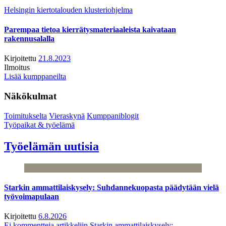
Helsingin kiertotalouden klusteriohjelma
Parempaa tietoa kierrätysmateriaaleista kaivataan
rakennusalalla
Kirjoitettu
21.8.2023
Ilmoitus
Lisää kumppaneilta
Näkökulmat
Toimitukselta
Vieraskynä
Kumppaniblogit
Työpaikat & työelämä
Työelämän uutisia
Starkin ammattilaiskysely: Suhdannekuopasta päädytään vielä
työvoimapulaan
Kirjoitettu
6.8.2026
Ei kommentteja
artikkeliin Starkin ammattilaiskysely: