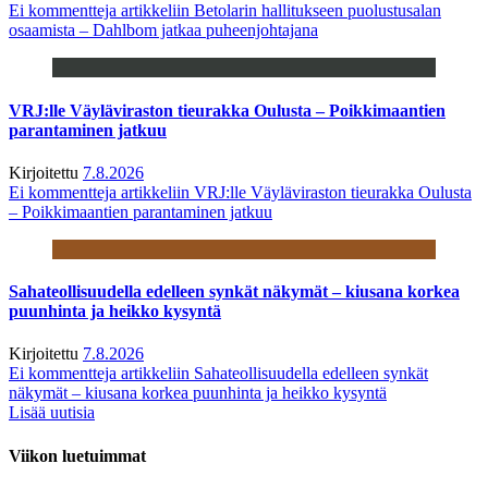
Ei kommentteja
artikkeliin Betolarin hallitukseen puolustusalan
osaamista – Dahlbom jatkaa puheenjohtajana
VRJ:lle Väyläviraston tieurakka Oulusta – Poikkimaantien
parantaminen jatkuu
Kirjoitettu
7.8.2026
Ei kommentteja
artikkeliin VRJ:lle Väyläviraston tieurakka Oulusta
– Poikkimaantien parantaminen jatkuu
Sahateollisuudella edelleen synkät näkymät – kiusana korkea
puunhinta ja heikko kysyntä
Kirjoitettu
7.8.2026
Ei kommentteja
artikkeliin Sahateollisuudella edelleen synkät
näkymät – kiusana korkea puunhinta ja heikko kysyntä
Lisää uutisia
Viikon luetuimmat