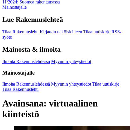
11/2024: Suomea rakentamassa
Mainostajalle
Lue Rakennuslehteä
Tilaa Rakennuslehti
Kirjaudu näköislehteen
Tilaa uutiskirje
RSS-
syöte
Mainosta & ilmoita
Ilmoita Rakennuslehdessä
Myynnin yhteystiedot
Mainostajalle
Ilmoita Rakennuslehdessä
Myynnin yhteystiedot
Tilaa uutiskirje
Tilaa Rakennuslehti
Avainsana:
virtuaalinen
kiinteistö