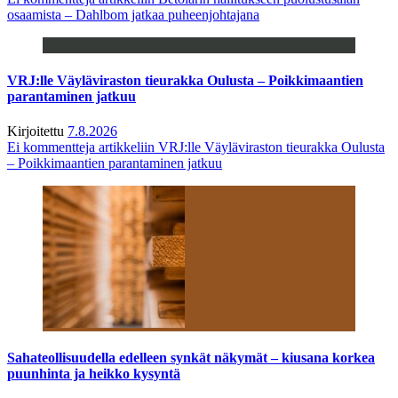
osaamista – Dahlbom jatkaa puheenjohtajana
VRJ:lle Väyläviraston tieurakka Oulusta – Poikkimaantien
parantaminen jatkuu
Kirjoitettu
7.8.2026
Ei kommentteja
artikkeliin VRJ:lle Väyläviraston tieurakka Oulusta
– Poikkimaantien parantaminen jatkuu
Sahateollisuudella edelleen synkät näkymät – kiusana korkea
puunhinta ja heikko kysyntä