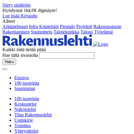
Siirry sisältöön
Hyödynnä 1kk/0€ diginäyte!
Lue lisää
Kirjaudu
Aiheet
Arkkitehtuuri
Infra
Kiinteistöt
Pientalo
Projektit
Rakennustuote
Rakentaminen
Suunnittelu
Talotekniikka
Talous
Työelämä
Kaikki mitä tietää pitää
Hae tältä sivustolta
Haku
Etusivu
100 tuoreinta
Suurimmat
100 tuoreinta
Keskustelut
Näköislehti
Tilaa Rakennuslehti
Uutiskirje
Toimitus
Yhteystiedot