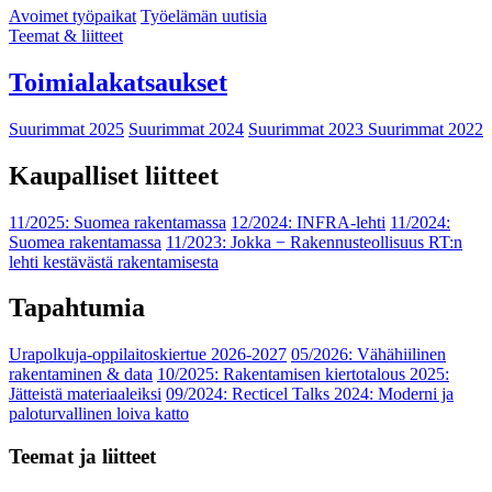
Avoimet työpaikat
Työelämän uutisia
Teemat & liitteet
Toimialakatsaukset
Suurimmat 2025
Suurimmat 2024
Suurimmat 2023
Suurimmat 2022
Kaupalliset liitteet
11/2025: Suomea rakentamassa
12/2024: INFRA-lehti
11/2024:
Suomea rakentamassa
11/2023: Jokka − Rakennusteollisuus RT:n
lehti kestävästä rakentamisesta
Tapahtumia
Urapolkuja-oppilaitoskiertue 2026-2027
05/2026: Vähähiilinen
rakentaminen & data
10/2025: Rakentamisen kiertotalous 2025:
Jätteistä materiaaleiksi
09/2024: Recticel Talks 2024: Moderni ja
paloturvallinen loiva katto
Teemat ja liitteet