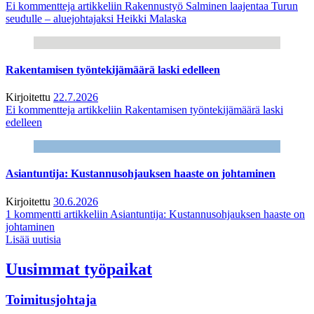
Ei kommentteja
artikkeliin Rakennustyö Salminen laajentaa Turun
seudulle – aluejohtajaksi Heikki Malaska
Rakentamisen työntekijämäärä laski edelleen
Kirjoitettu
22.7.2026
Ei kommentteja
artikkeliin Rakentamisen työntekijämäärä laski
edelleen
Asiantuntija: Kustannusohjauksen haaste on johtaminen
Kirjoitettu
30.6.2026
1 kommentti
artikkeliin Asiantuntija: Kustannusohjauksen haaste on
johtaminen
Lisää uutisia
Uusimmat työpaikat
Toimitusjohtaja