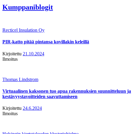
Kumppaniblogit
Recticel Insulation Oy
PIR-katto pitää pintansa kovillakin keleillä
Kirjoitettu
21.10.2024
Ilmoitus
Thomas Lindstrom
Virtuaalinen kaksonen tuo apua rakennuksien suunnitteluun ja
kestävyystavoitteiden saavuttamiseen
Kirjoitettu
24.6.2024
Ilmoitus
Helsingin kiertotalouden klusteriohjelma