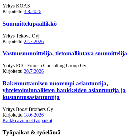
Yritys
KOAS
Kirjoitettu
3.8.2026
Suunnittelupäällikkö
Yritys
Tekova Oyj
Kirjoitettu
22.7.2026
Vastuusuunnittelija, tietomallintava suunnittelija
Yritys
FCG Finnish Consulting Group Oy
Kirjoitettu
20.7.2026
Rakennuttamisen nuorempi asiantuntija,
yhteistoiminnallisten hankkeiden asiantuntija ja
kustannusasiantuntija
Yritys
Boost Brothers Oy
Kirjoitettu
18.6.2026
Kaikki avoimet työpaikat
Työpaikat & työelämä