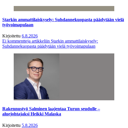
Starkin ammattilaiskysely: Suhdannekuopasta päädytään vielä
työvoimapulaan
Kirjoitettu
6.8.2026
Ei kommentteja
artikkeliin Starkin ammattilaiskysely:
Suhdannekuopasta päädytään vielä työvoimapulaan
Rakennustyö Salminen laajentaa Turun seudulle –
aluejohtajaksi Heikki Malaska
Kirjoitettu
5.8.2026