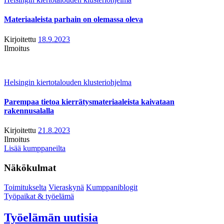
Materiaaleista parhain on olemassa oleva
Kirjoitettu
18.9.2023
Ilmoitus
Helsingin kiertotalouden klusteriohjelma
Parempaa tietoa kierrätysmateriaaleista kaivataan
rakennusalalla
Kirjoitettu
21.8.2023
Ilmoitus
Lisää kumppaneilta
Näkökulmat
Toimitukselta
Vieraskynä
Kumppaniblogit
Työpaikat & työelämä
Työelämän uutisia