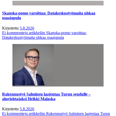
Skanska-pomo varoittaa: Datakeskustyömaita uhkaa
osaajapula
Kirjoitettu
5.8.2026
Ei kommentteja
artikkeliin Skanska-pomo varoittaa:
Datakeskustyömaita uhkaa osaajapula
Rakennustyö Salminen laajentaa Turun seudulle –
aluejohtajaksi Heikki Malaska
Kirjoitettu
5.8.2026
Ei kommentteja
artikkeliin Rakennustyö Salminen laajentaa Turun