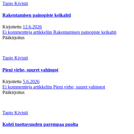
Tapio Kivistö
Rakentamisen painopiste keikahti
Kirjoitettu
12.6.2026
Ei kommentteja
artikkeliin Rakentamisen painopiste keikahti
Pääkirjoitus
Tapio Kivistö
Pieni virhe, suuret vahingot
Kirjoitettu
5.6.2026
Ei kommentteja
artikkeliin Pieni virhe, suuret vahingot
Pääkirjoitus
Tapio Kivistö
Kohti tuottavuuden parempaa puolta