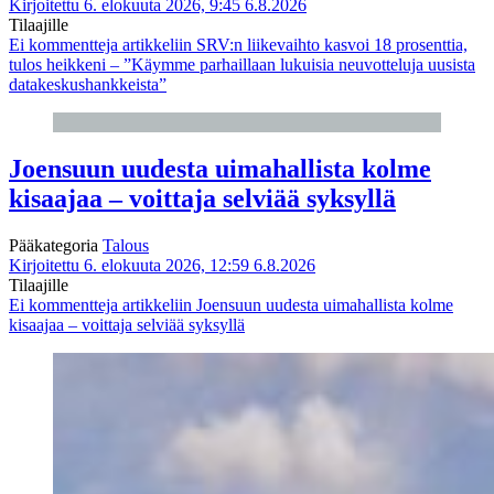
Kirjoitettu 6. elokuuta 2026, 9:45
6.8.2026
Tilaajille
Ei kommentteja
artikkeliin SRV:n liikevaihto kasvoi 18 prosenttia,
tulos heikkeni – ”Käymme parhaillaan lukuisia neuvotteluja uusista
datakeskushankkeista”
Joensuun uudesta uimahallista kolme
kisaajaa – voittaja selviää syksyllä
Pääkategoria
Talous
Kirjoitettu 6. elokuuta 2026, 12:59
6.8.2026
Tilaajille
Ei kommentteja
artikkeliin Joensuun uudesta uimahallista kolme
kisaajaa – voittaja selviää syksyllä