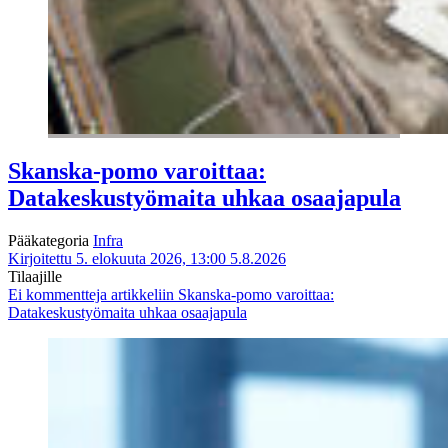
Skanska-pomo varoittaa:
Datakeskustyömaita uhkaa osaajapula
Pääkategoria
Infra
Kirjoitettu 5. elokuuta 2026, 13:00
5.8.2026
Tilaajille
Ei kommentteja
artikkeliin Skanska-pomo varoittaa:
Datakeskustyömaita uhkaa osaajapula