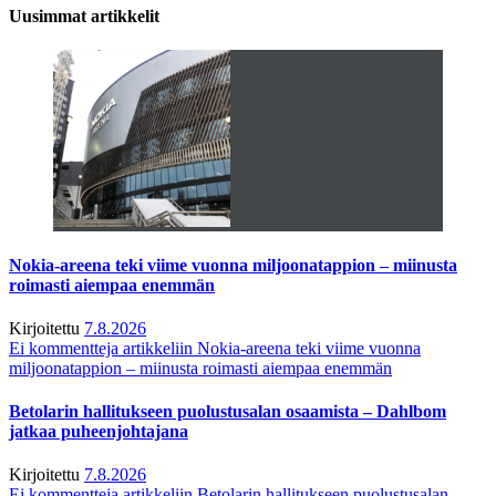
Uusimmat artikkelit
Nokia-areena teki viime vuonna miljoonatappion – miinusta
roimasti aiempaa enemmän
Kirjoitettu
7.8.2026
Ei kommentteja
artikkeliin Nokia-areena teki viime vuonna
miljoonatappion – miinusta roimasti aiempaa enemmän
Betolarin hallitukseen puolustusalan osaamista – Dahlbom
jatkaa puheenjohtajana
Kirjoitettu
7.8.2026
Ei kommentteja
artikkeliin Betolarin hallitukseen puolustusalan