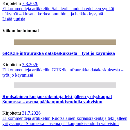
Kirjoitettu
7.8.2026
Ei kommentteja
artikkeliin Sahateollisuudella edelleen synkät
näkymät – kiusana korkea puunhinta ja heikko kysyntä
Lisää uutisia
Viikon luetuimmat
GRK:lle infraurakka datakeskuksesta – työt jo käynnissä
Kirjoitettu
3.8.2026
Ei kommentteja
artikkeliin GRK:lle infraurakka datakeskuksesta –
työt jo käynnissä
Ruotsalainen korjausrakentaja teki jälleen yrityskaupat
Suomessa – asema pääkaupunkiseudulla vahvistuu
Kirjoitettu
31.7.2026
Ei kommentteja
artikkeliin Ruotsalainen korjausrakentaja teki jälleen
yrityskaupat Suomessa – asema pääkaupunkiseudulla vahvistuu