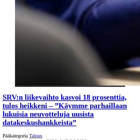
SRV:n liikevaihto kasvoi 18 prosenttia,
tulos heikkeni – ”Käymme parhaillaan
lukuisia neuvotteluja uusista
datakeskushankkeista”
Pääkategoria
Talous