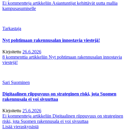
Ei kommentteja
artikkeliin Asiantuntijat kehittävät uutta mallia
kampusasumiselle
Tarkastaja
Nyt pohtimaan rakennusalan innostavia viestejä!
Kirjoitettu
26.6.2026
8 kommenttia
artikkeliin Nyt pohtimaan rakennusalan innostavia
viestejä!
Sari Suominen
Digitaalinen riippuvuus on strateginen riski, jota Suomen
rakennusala ei voi sivuuttaa
Kirjoitettu
25.6.2026
Ei kommentteja
artikkeliin Digitaalinen riippuvuus on strateginen
riski, jota Suomen rakennusala ei voi sivuuttaa
Lisää vieraskynästä