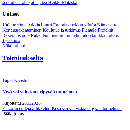
seudulle – aluejohtajaksi Heikki Malaska
Uutiset
100 tuoreinta
Arkkitehtuuri
Energiatehokkuus
Infra
Kiinteistöt
Korjausrakentaminen
Koulutus ja tutkimus
Pientalo
Projektit
Rakennustuote
Rakentaminen
Suunnittelu
Talotekniikka
Talous
Työelämä
Näkökulmat
Toimitukselta
Tapio Kivistö
Kesä voi vahvistaa elpyvää tunnelmaa
Kirjoitettu
26.6.2026
Ei kommentteja
artikkeliin Kesä voi vahvistaa elpyvää tunnelmaa
Pääkirjoitus