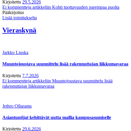
Kirjoitettu
29.5.2026
Ei kommentteja
artikkeliin Kohti tuottavuuden parempaa puolta
Pääkirjoitus
Lisää toimitukselta
Vieraskynä
Jarkko Liuska
Muuntojoustava suunnittelu lisää rakennuttajan liikkumavaraa
Kirjoitettu
7.7.2026
Ei kommentteja
artikkeliin Muuntojoustava suunnittelu lisää
rakennuttajan liikkumavaraa
Jethro Ollaranta
Asiantuntijat kehittävät uutta mallia kampusasumiselle
Kirjoitettu
29.6.2026