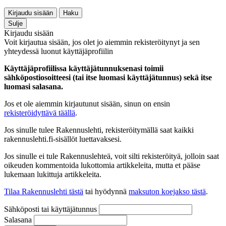
Kirjaudu sisään
Haku
Sulje
Kirjaudu sisään
Voit kirjautua sisään, jos olet jo aiemmin rekisteröitynyt ja sen
yhteydessä luonut käyttäjäprofiilin
Käyttäjäprofiilissa käyttäjätunnuksenasi toimii
sähköpostiosoitteesi (tai itse luomasi käyttäjätunnus) sekä itse
luomasi salasana.
Jos et ole aiemmin kirjautunut sisään, sinun on ensin
rekisteröidyttävä täällä
.
Jos sinulle tulee Rakennuslehti, rekisteröitymällä saat kaikki
rakennuslehti.fi-sisällöt luettavaksesi.
Jos sinulle ei tule Rakennuslehteä, voit silti rekisteröityä, jolloin saat
oikeuden kommentoida lukottomia artikkeleita, mutta et pääse
lukemaan lukittuja artikkeleita.
Tilaa Rakennuslehti tästä
tai hyödynnä
maksuton koejakso tästä
.
Sähköposti tai käyttäjätunnus
Salasana