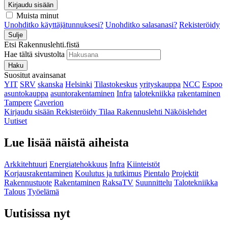
Kirjaudu sisään
Muista minut
Unohditko käyttäjätunnuksesi?
Unohditko salasanasi?
Rekisteröidy
Sulje
Etsi Rakennuslehti.fistä
Hae tältä sivustolta
Haku
Suositut avainsanat
YIT
SRV
skanska
Helsinki
Tilastokeskus
yrityskauppa
NCC
Espoo
asuntokauppa
asuntorakentaminen
Infra
talotekniikka
rakentaminen
Tampere
Caverion
Kirjaudu sisään
Rekisteröidy
Tilaa Rakennuslehti
Näköislehdet
Uutiset
Lue lisää näistä aiheista
Arkkitehtuuri
Energiatehokkuus
Infra
Kiinteistöt
Korjausrakentaminen
Koulutus ja tutkimus
Pientalo
Projektit
Rakennustuote
Rakentaminen
RaksaTV
Suunnittelu
Talotekniikka
Talous
Työelämä
Uutisissa nyt