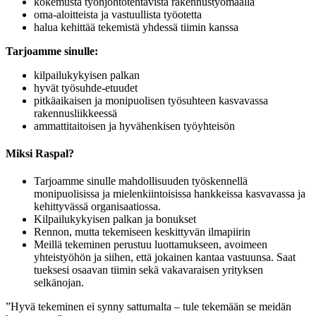
kokemusta työnjohtotehtävistä rakennustyömaalla
oma-aloitteista ja vastuullista työotetta
halua kehittää tekemistä yhdessä tiimin kanssa
Tarjoamme sinulle:
kilpailukykyisen palkan
hyvät työsuhde-etuudet
pitkäaikaisen ja monipuolisen työsuhteen kasvavassa
rakennusliikkeessä
ammattitaitoisen ja hyvähenkisen työyhteisön
Miksi Raspal?
Tarjoamme sinulle mahdollisuuden työskennellä
monipuolisissa ja mielenkiintoisissa hankkeissa kasvavassa ja
kehittyvässä organisaatiossa.
Kilpailukykyisen palkan ja bonukset
Rennon, mutta tekemiseen keskittyvän ilmapiirin
Meillä tekeminen perustuu luottamukseen, avoimeen
yhteistyöhön ja siihen, että jokainen kantaa vastuunsa. Saat
tueksesi osaavan tiimin sekä vakavaraisen yrityksen
selkänojan.
”Hyvä tekeminen ei synny sattumalta – tule tekemään se meidän