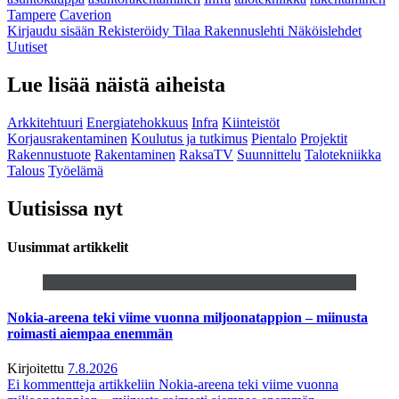
Tampere
Caverion
Kirjaudu sisään
Rekisteröidy
Tilaa Rakennuslehti
Näköislehdet
Uutiset
Lue lisää näistä aiheista
Arkkitehtuuri
Energiatehokkuus
Infra
Kiinteistöt
Korjausrakentaminen
Koulutus ja tutkimus
Pientalo
Projektit
Rakennustuote
Rakentaminen
RaksaTV
Suunnittelu
Talotekniikka
Talous
Työelämä
Uutisissa nyt
Uusimmat artikkelit
Nokia-areena teki viime vuonna miljoonatappion – miinusta
roimasti aiempaa enemmän
Kirjoitettu
7.8.2026
Ei kommentteja
artikkeliin Nokia-areena teki viime vuonna