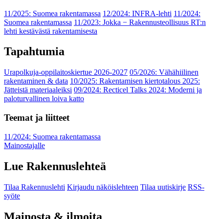
11/2025: Suomea rakentamassa
12/2024: INFRA-lehti
11/2024:
Suomea rakentamassa
11/2023: Jokka − Rakennusteollisuus RT:n
lehti kestävästä rakentamisesta
Tapahtumia
Urapolkuja-oppilaitoskiertue 2026-2027
05/2026: Vähähiilinen
rakentaminen & data
10/2025: Rakentamisen kiertotalous 2025:
Jätteistä materiaaleiksi
09/2024: Recticel Talks 2024: Moderni ja
paloturvallinen loiva katto
Teemat ja liitteet
11/2024: Suomea rakentamassa
Mainostajalle
Lue Rakennuslehteä
Tilaa Rakennuslehti
Kirjaudu näköislehteen
Tilaa uutiskirje
RSS-
syöte
Mainosta & ilmoita