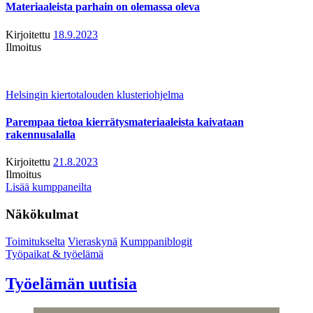
Materiaaleista parhain on olemassa oleva
Kirjoitettu
18.9.2023
Ilmoitus
Helsingin kiertotalouden klusteriohjelma
Parempaa tietoa kierrätysmateriaaleista kaivataan
rakennusalalla
Kirjoitettu
21.8.2023
Ilmoitus
Lisää kumppaneilta
Näkökulmat
Toimitukselta
Vieraskynä
Kumppaniblogit
Työpaikat & työelämä
Työelämän uutisia