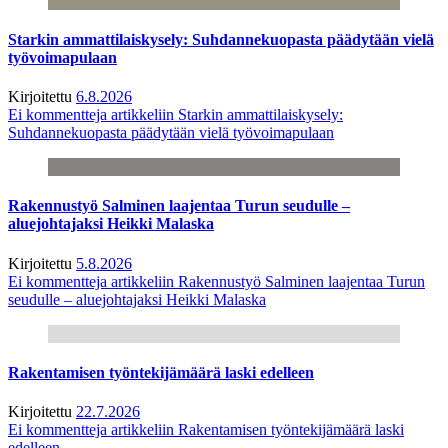
Starkin ammattilaiskysely: Suhdannekuopasta päädytään vielä
työvoimapulaan
Kirjoitettu
6.8.2026
Ei kommentteja
artikkeliin Starkin ammattilaiskysely:
Suhdannekuopasta päädytään vielä työvoimapulaan
Rakennustyö Salminen laajentaa Turun seudulle –
aluejohtajaksi Heikki Malaska
Kirjoitettu
5.8.2026
Ei kommentteja
artikkeliin Rakennustyö Salminen laajentaa Turun
seudulle – aluejohtajaksi Heikki Malaska
Rakentamisen työntekijämäärä laski edelleen
Kirjoitettu
22.7.2026
Ei kommentteja
artikkeliin Rakentamisen työntekijämäärä laski
edelleen