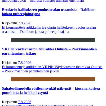
miljoonatappion – miinusta roimasti aiempaa enemmän
Betolarin hallitukseen puolustusalan osaamista – Dahlbom
jatkaa puheenjohtajana
Kirjoitettu
7.8.2026
Ei kommentteja
artikkeliin Betolarin hallitukseen puolustusalan
osaamista – Dahlbom jatkaa puheenjohtajana
VRJ:lle Väyläviraston tieurakka Oulusta – Poikkimaantien
parantaminen jatkuu
Kirjoitettu
7.8.2026
Ei kommentteja
artikkeliin VRJ:lle Väyläviraston tieurakka Oulusta
– Poikkimaantien parantaminen jatkuu
Sahateollisuudella edelleen synkät näkymät – kiusana korkea
puunhinta ja heikko kysyntä
Kirjoitettu
7.8.2026