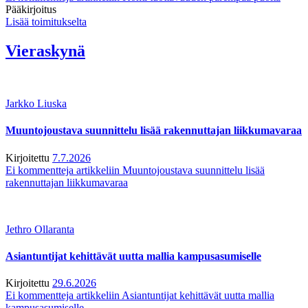
Pääkirjoitus
Lisää toimitukselta
Vieraskynä
Jarkko Liuska
Muuntojoustava suunnittelu lisää rakennuttajan liikkumavaraa
Kirjoitettu
7.7.2026
Ei kommentteja
artikkeliin Muuntojoustava suunnittelu lisää
rakennuttajan liikkumavaraa
Jethro Ollaranta
Asiantuntijat kehittävät uutta mallia kampusasumiselle
Kirjoitettu
29.6.2026
Ei kommentteja
artikkeliin Asiantuntijat kehittävät uutta mallia
kampusasumiselle