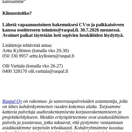
kanssamme”
Kiinnostuitko?
Lähetä vapaamuotoinen hakemuksesi CV:n ja palkkatoiveen
kanssa osoitteeseen toimisto@raspal.fi. 30.7.2026 mennessä.
Avoimet paikat täytetään heti sopivien henkilöiden löydyttyä.
Lisätietoja tehtävistä antaa:
Arttu Kyllönen (lomalla vko 29-30)
050 336 9957 arttu.kyllonen@raspal.fi
Olli Vartiala (lomalla vko 26-27)
0400 328170 olli.vartiala@raspal.fi
Raspal Oy
on rakennus- ja saneerauspalveluiden asiantuntija, jolla
on lähes kahdenkymmenen vuoden kokemus alalta. Tarjoamme
kattavia palveluja uudisrakentamisesta korjausrakentamiseen ja
projektikehitykseen. Meidän erityispiirteemme ovat asiakaslähtöinen
palvelu ja joustavuus, jotka takaavat, että pystymme vastaamaan
asiakkaidemme tarpeisiin tehokkaasti. Kohderyhmämme koostuu