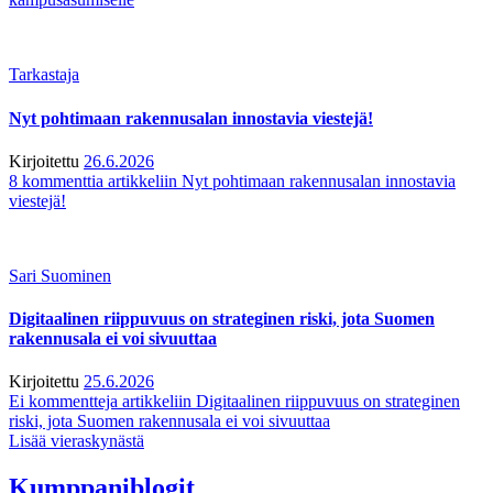
Tarkastaja
Nyt pohtimaan rakennusalan innostavia viestejä!
Kirjoitettu
26.6.2026
8 kommenttia
artikkeliin Nyt pohtimaan rakennusalan innostavia
viestejä!
Sari Suominen
Digitaalinen riippuvuus on strateginen riski, jota Suomen
rakennusala ei voi sivuuttaa
Kirjoitettu
25.6.2026
Ei kommentteja
artikkeliin Digitaalinen riippuvuus on strateginen
riski, jota Suomen rakennusala ei voi sivuuttaa
Lisää vieraskynästä
Kumppaniblogit