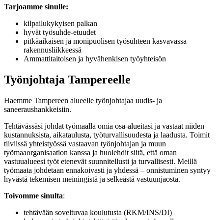
Tarjoamme sinulle:
kilpailukykyisen palkan
hyvät työsuhde-etuudet
pitkäaikaisen ja monipuolisen työsuhteen kasvavassa
rakennusliikkeessä
Ammattitaitoisen ja hyvähenkisen työyhteisön
Työnjohtaja Tampereelle
Haemme Tampereen alueelle työnjohtajaa uudis- ja
saneeraushankkeisiin.
Tehtävässäsi johdat työmaalla omia osa-alueitasi ja vastaat niiden
kustannuksista, aikataulusta, työturvallisuudesta ja laadusta. Toimit
tiiviissä yhteistyössä vastaavan työnjohtajan ja muun
työmaaorganisaation kanssa ja huolehdit siitä, että oman
vastuualueesi työt etenevät suunnitellusti ja turvallisesti. Meillä
työmaata johdetaan ennakoivasti ja yhdessä – onnistuminen syntyy
hyvästä tekemisen meiningistä ja selkeästä vastuunjaosta.
Toivomme sinulta
:
tehtävään soveltuvaa koulutusta (RKM/INS/DI)