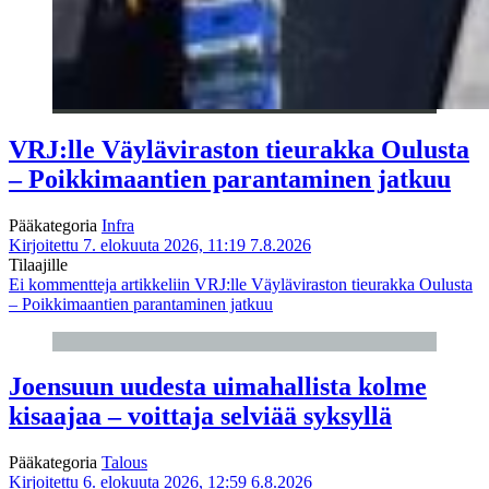
VRJ:lle Väyläviraston tieurakka Oulusta
– Poikkimaantien parantaminen jatkuu
Pääkategoria
Infra
Kirjoitettu 7. elokuuta 2026, 11:19
7.8.2026
Tilaajille
Ei kommentteja
artikkeliin VRJ:lle Väyläviraston tieurakka Oulusta
– Poikkimaantien parantaminen jatkuu
Joensuun uudesta uimahallista kolme
kisaajaa – voittaja selviää syksyllä
Pääkategoria
Talous
Kirjoitettu 6. elokuuta 2026, 12:59
6.8.2026