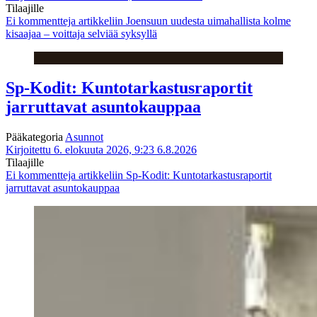
Tilaajille
Ei kommentteja
artikkeliin Joensuun uudesta uimahallista kolme
kisaajaa – voittaja selviää syksyllä
Sp-Kodit: Kuntotarkastusraportit
jarruttavat asuntokauppaa
Pääkategoria
Asunnot
Kirjoitettu 6. elokuuta 2026, 9:23
6.8.2026
Tilaajille
Ei kommentteja
artikkeliin Sp-Kodit: Kuntotarkastusraportit
jarruttavat asuntokauppaa