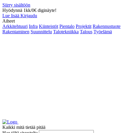
Siirry sisältöön
Hyödynnä 1kk/0€ diginäyte!
Lue lisää
Kirjaudu
Aiheet
Arkkitehtuuri
Infra
Kiinteistöt
Pientalo
Projektit
Rakennustuote
Rakentaminen
Suunnittelu
Talotekniikka
Talous
Työelämä
Kaikki mitä tietää pitää
Hae tältä sivustolta