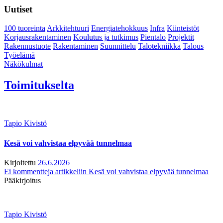
Uutiset
100 tuoreinta
Arkkitehtuuri
Energiatehokkuus
Infra
Kiinteistöt
Korjausrakentaminen
Koulutus ja tutkimus
Pientalo
Projektit
Rakennustuote
Rakentaminen
Suunnittelu
Talotekniikka
Talous
Työelämä
Näkökulmat
Toimitukselta
Tapio Kivistö
Kesä voi vahvistaa elpyvää tunnelmaa
Kirjoitettu
26.6.2026
Ei kommentteja
artikkeliin Kesä voi vahvistaa elpyvää tunnelmaa
Pääkirjoitus
Tapio Kivistö