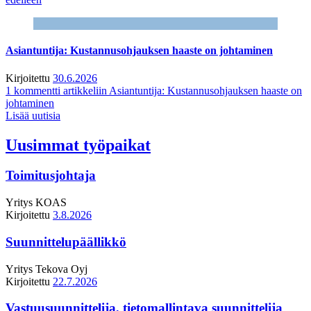
Asiantuntija: Kustannusohjauksen haaste on johtaminen
Kirjoitettu
30.6.2026
1 kommentti
artikkeliin Asiantuntija: Kustannusohjauksen haaste on
johtaminen
Lisää uutisia
Uusimmat työpaikat
Toimitusjohtaja
Yritys
KOAS
Kirjoitettu
3.8.2026
Suunnittelupäällikkö
Yritys
Tekova Oyj
Kirjoitettu
22.7.2026
Vastuusuunnittelija, tietomallintava suunnittelija