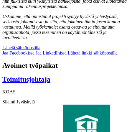
niin julkisista kuin yksityisistä hankkijoista, jotka etsivät luotettavaa
kumppania rakennusprojekteihinsa.
Uskomme, että onnistunut projekti syntyy hyvästä yhteistyöstä,
selkeästä johtamisesta ja siitä, että jokainen tiimin jäsen kantaa
vastuunsa. Meillä työskentelet osana osaavaa ja sitoutunutta
organisaatiota, jossa tekeminen on käytännönläheistä ja
tavoitteellista.
Lähetä sähköpostilla
Jaa Facebookissa
Jaa LinkedInissä
Lähetä linkki sähköpostilla
Avoimet työpaikat
Toimitusjohtaja
KOAS
Sijainti
Jyväskylä