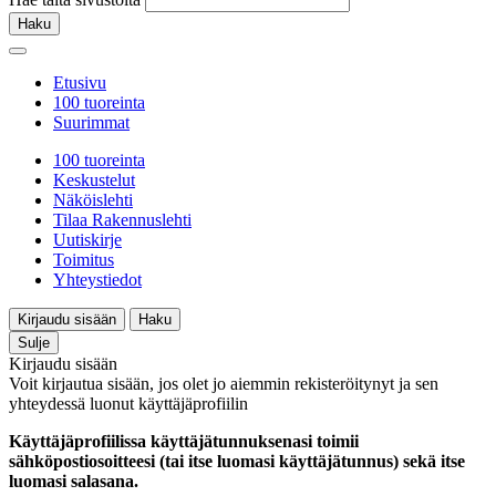
Haku
Etusivu
100 tuoreinta
Suurimmat
100 tuoreinta
Keskustelut
Näköislehti
Tilaa Rakennuslehti
Uutiskirje
Toimitus
Yhteystiedot
Kirjaudu sisään
Haku
Sulje
Kirjaudu sisään
Voit kirjautua sisään, jos olet jo aiemmin rekisteröitynyt ja sen
yhteydessä luonut käyttäjäprofiilin
Käyttäjäprofiilissa käyttäjätunnuksenasi toimii
sähköpostiosoitteesi (tai itse luomasi käyttäjätunnus) sekä itse
luomasi salasana.