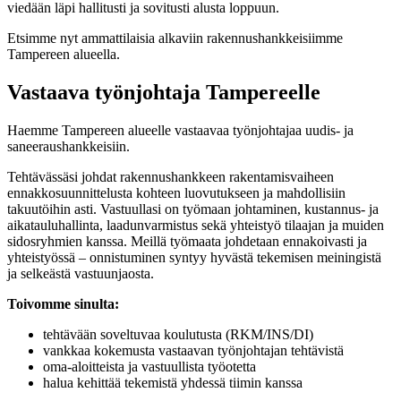
viedään läpi hallitusti ja sovitusti alusta loppuun.
Etsimme nyt ammattilaisia alkaviin rakennushankkeisiimme
Tampereen alueella.
Vastaava työnjohtaja Tampereelle
Haemme Tampereen alueelle vastaavaa työnjohtajaa uudis- ja
saneeraushankkeisiin.
Tehtävässäsi johdat rakennushankkeen rakentamisvaiheen
ennakkosuunnittelusta kohteen luovutukseen ja mahdollisiin
takuutöihin asti. Vastuullasi on työmaan johtaminen, kustannus- ja
aikatauluhallinta, laadunvarmistus sekä yhteistyö tilaajan ja muiden
sidosryhmien kanssa. Meillä työmaata johdetaan ennakoivasti ja
yhteistyössä – onnistuminen syntyy hyvästä tekemisen meiningistä
ja selkeästä vastuunjaosta.
Toivomme sinulta:
tehtävään soveltuvaa koulutusta (RKM/INS/DI)
vankkaa kokemusta vastaavan työnjohtajan tehtävistä
oma-aloitteista ja vastuullista työotetta
halua kehittää tekemistä yhdessä tiimin kanssa