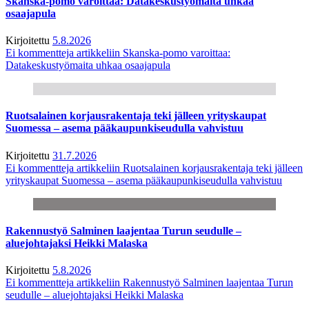
Skanska-pomo varoittaa: Datakeskustyömaita uhkaa
osaajapula
Kirjoitettu
5.8.2026
Ei kommentteja
artikkeliin Skanska-pomo varoittaa:
Datakeskustyömaita uhkaa osaajapula
Ruotsalainen korjausrakentaja teki jälleen yrityskaupat
Suomessa – asema pääkaupunkiseudulla vahvistuu
Kirjoitettu
31.7.2026
Ei kommentteja
artikkeliin Ruotsalainen korjausrakentaja teki jälleen
yrityskaupat Suomessa – asema pääkaupunkiseudulla vahvistuu
Rakennustyö Salminen laajentaa Turun seudulle –
aluejohtajaksi Heikki Malaska
Kirjoitettu
5.8.2026
Ei kommentteja
artikkeliin Rakennustyö Salminen laajentaa Turun
seudulle – aluejohtajaksi Heikki Malaska