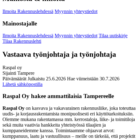
Ilmoita Rakennuslehdessä
Myynnin yhteystiedot
Mainostajalle
Ilmoita Rakennuslehdessä
Myynnin yhteystiedot
Tilaa uutiskirje
Tilaa Rakennuslehti
Vastaava työnjohtaja ja työnjohtaja
Raspal oy
Sijainti
Tampere
Päivämäärät
Julkaistu
25.6.2026
Hae viimeistään
30.7.2026
Lähetä sähköpostilla
Raspal Oy hakee ammattilaisia Tampereelle
Raspal Oy
on kasvava ja vakavarainen rakennusliike, joka toteuttaa
uudis- ja korjausrakentamista monipuolisesti eri käyttötarkoituksiin.
Olemme mukana rakentamassa mm. kerrostaloja, liike- ja toimitiloja
sekä muita vaativia hankkeita yhteistyössä tilaajien ja
kumppaneidemme kanssa. Toimintaamme ohjaavat arvot:
kumppanuus, laatu ja vastuullisuus – meille on tärkeää, että projektit