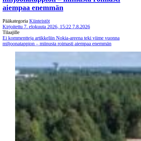
aiempaa enemmän
Pääkategoria
Kiinteistöt
Kirjoitettu 7. elokuuta 2026, 15:22
7.8.2026
Tilaajille
Ei kommentteja
artikkeliin Nokia-areena teki viime vuonna
miljoonatappion – miinusta roimasti aiempaa enemmän