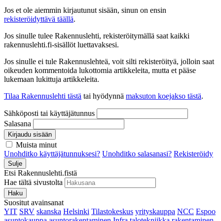
Jos et ole aiemmin kirjautunut sisään, sinun on ensin
rekisteröidyttävä täällä
.
Jos sinulle tulee Rakennuslehti, rekisteröitymällä saat kaikki
rakennuslehti.fi-sisällöt luettavaksesi.
Jos sinulle ei tule Rakennuslehteä, voit silti rekisteröityä, jolloin saat
oikeuden kommentoida lukottomia artikkeleita, mutta et pääse
lukemaan lukittuja artikkeleita.
Tilaa Rakennuslehti tästä
tai hyödynnä
maksuton koejakso tästä
.
Sähköposti tai käyttäjätunnus
Salasana
Kirjaudu sisään
Muista minut
Unohditko käyttäjätunnuksesi?
Unohditko salasanasi?
Rekisteröidy
Sulje
Etsi Rakennuslehti.fistä
Hae tältä sivustolta
Haku
Suositut avainsanat
YIT
SRV
skanska
Helsinki
Tilastokeskus
yrityskauppa
NCC
Espoo
asuntokauppa
asuntorakentaminen
Infra
talotekniikka
rakentaminen