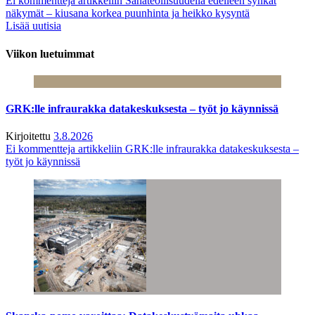
Ei kommentteja
artikkeliin Sahateollisuudella edelleen synkät
näkymät – kiusana korkea puunhinta ja heikko kysyntä
Lisää uutisia
Viikon luetuimmat
GRK:lle infraurakka datakeskuksesta – työt jo käynnissä
Kirjoitettu
3.8.2026
Ei kommentteja
artikkeliin GRK:lle infraurakka datakeskuksesta –
työt jo käynnissä