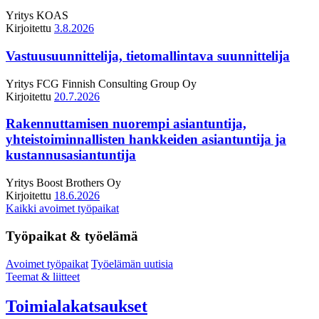
Yritys
KOAS
Kirjoitettu
3.8.2026
Vastuusuunnittelija, tietomallintava suunnittelija
Yritys
FCG Finnish Consulting Group Oy
Kirjoitettu
20.7.2026
Rakennuttamisen nuorempi asiantuntija,
yhteistoiminnallisten hankkeiden asiantuntija ja
kustannusasiantuntija
Yritys
Boost Brothers Oy
Kirjoitettu
18.6.2026
Kaikki avoimet työpaikat
Työpaikat & työelämä
Avoimet työpaikat
Työelämän uutisia
Teemat & liitteet
Toimialakatsaukset