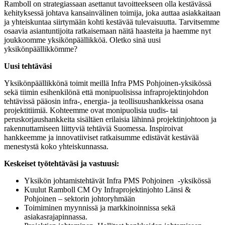
Ramboll on strategiassaan asettanut tavoitteekseen olla kestävässä
kehityksessä johtava kansainvälinen toimija, joka auttaa asiakkaitaan
ja yhteiskuntaa siirtymään kohti kestävää tulevaisuutta. Tarvitsemme
osaavia asiantuntijoita ratkaisemaan näitä haasteita ja haemme nyt
joukkoomme yksikönpäällikköä. Oletko sinä uusi
yksikönpäällikkömme?
Uusi tehtäväsi
Yksikönpäällikkönä toimit meillä Infra PMS Pohjoinen-yksikössä
sekä tiimin esihenkilönä että monipuolisissa infraprojektinjohdon
tehtävissä pääosin infra-, energia- ja teollisuushankkeissa osana
projektitiimiä. Kohteemme ovat monipuolisia uudis- tai
peruskorjaushankkeita sisältäen erilaisia lähinnä projektinjohtoon ja
rakennuttamiseen liittyviä tehtäviä Suomessa. Inspiroivat
hankkeemme ja innovatiiviset ratkaisumme edistävät kestävää
menestystä koko yhteiskunnassa.
Keskeiset työtehtäväsi ja vastuusi:
Yksikön johtamistehtävät Infra PMS Pohjoinen -yksikössä
Kuulut Ramboll CM Oy Infraprojektinjohto Länsi &
Pohjoinen – sektorin johtoryhmään
Toimiminen myynnissä ja markkinoinnissa sekä
asiakasrajapinnassa.