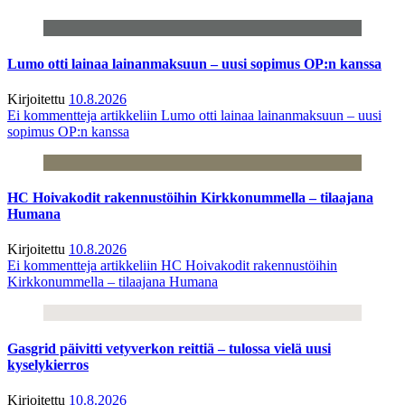
Lumo otti lainaa lainanmaksuun – uusi sopimus OP:n kanssa
Kirjoitettu
10.8.2026
Ei kommentteja
artikkeliin Lumo otti lainaa lainanmaksuun – uusi
sopimus OP:n kanssa
HC Hoivakodit rakennustöihin Kirkkonummella – tilaajana
Humana
Kirjoitettu
10.8.2026
Ei kommentteja
artikkeliin HC Hoivakodit rakennustöihin
Kirkkonummella – tilaajana Humana
Gasgrid päivitti vetyverkon reittiä – tulossa vielä uusi
kyselykierros
Kirjoitettu
10.8.2026