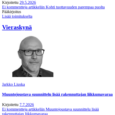
Kirjoitettu
29.5.2026
Ei kommentteja
artikkeliin Kohti tuottavuuden parempaa puolta
Pääkirjoitus
Lisää toimitukselta
Vieraskynä
Jarkko Liuska
Muuntojoustava suunnittelu lisää rakennuttajan liikkumavaraa
Kirjoitettu
7.7.2026
Ei kommentteja
artikkeliin Muuntojoustava suunnittelu lisää
rakennuttajan liikkumavaraa