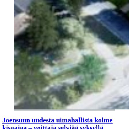
Joensuun uudesta uimahallista kolme
kisaajaa – voittaja selviää syksyllä