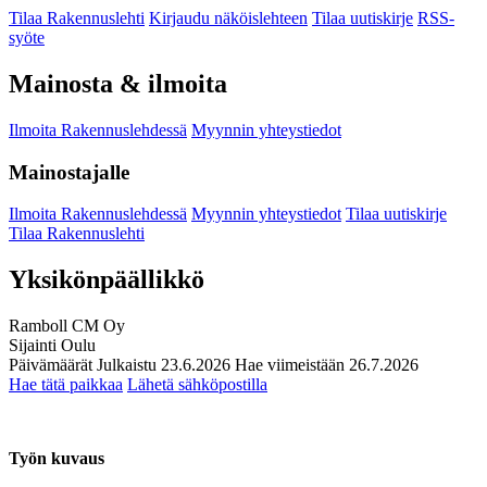
Tilaa Rakennuslehti
Kirjaudu näköislehteen
Tilaa uutiskirje
RSS-
syöte
Mainosta & ilmoita
Ilmoita Rakennuslehdessä
Myynnin yhteystiedot
Mainostajalle
Ilmoita Rakennuslehdessä
Myynnin yhteystiedot
Tilaa uutiskirje
Tilaa Rakennuslehti
Yksikönpäällikkö
Ramboll CM Oy
Sijainti
Oulu
Päivämäärät
Julkaistu
23.6.2026
Hae viimeistään
26.7.2026
Hae tätä paikkaa
Lähetä sähköpostilla
Työn kuvaus