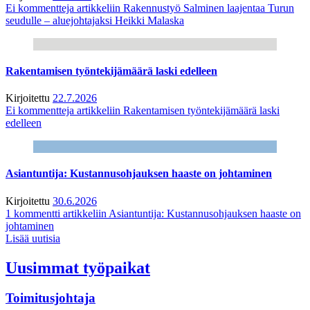
Ei kommentteja
artikkeliin Rakennustyö Salminen laajentaa Turun
seudulle – aluejohtajaksi Heikki Malaska
Rakentamisen työntekijämäärä laski edelleen
Kirjoitettu
22.7.2026
Ei kommentteja
artikkeliin Rakentamisen työntekijämäärä laski
edelleen
Asiantuntija: Kustannusohjauksen haaste on johtaminen
Kirjoitettu
30.6.2026
1 kommentti
artikkeliin Asiantuntija: Kustannusohjauksen haaste on
johtaminen
Lisää uutisia
Uusimmat työpaikat
Toimitusjohtaja