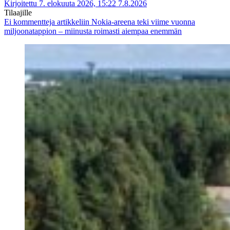
Kirjoitettu 7. elokuuta 2026, 15:22
7.8.2026
Tilaajille
Ei kommentteja
artikkeliin Nokia-areena teki viime vuonna
miljoonatappion – miinusta roimasti aiempaa enemmän