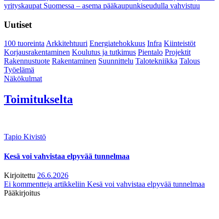
yrityskaupat Suomessa – asema pääkaupunkiseudulla vahvistuu
Uutiset
100 tuoreinta
Arkkitehtuuri
Energiatehokkuus
Infra
Kiinteistöt
Korjausrakentaminen
Koulutus ja tutkimus
Pientalo
Projektit
Rakennustuote
Rakentaminen
Suunnittelu
Talotekniikka
Talous
Työelämä
Näkökulmat
Toimitukselta
Tapio Kivistö
Kesä voi vahvistaa elpyvää tunnelmaa
Kirjoitettu
26.6.2026
Ei kommentteja
artikkeliin Kesä voi vahvistaa elpyvää tunnelmaa
Pääkirjoitus