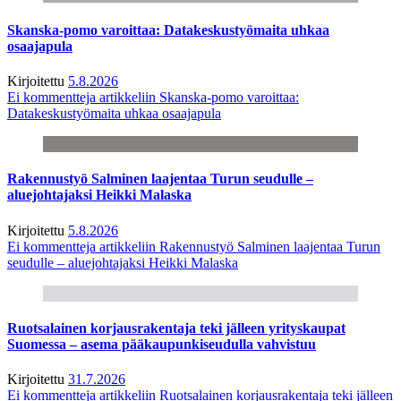
Skanska-pomo varoittaa: Datakeskustyömaita uhkaa
osaajapula
Kirjoitettu
5.8.2026
Ei kommentteja
artikkeliin Skanska-pomo varoittaa:
Datakeskustyömaita uhkaa osaajapula
Rakennustyö Salminen laajentaa Turun seudulle –
aluejohtajaksi Heikki Malaska
Kirjoitettu
5.8.2026
Ei kommentteja
artikkeliin Rakennustyö Salminen laajentaa Turun
seudulle – aluejohtajaksi Heikki Malaska
Ruotsalainen korjausrakentaja teki jälleen yrityskaupat
Suomessa – asema pääkaupunkiseudulla vahvistuu
Kirjoitettu
31.7.2026
Ei kommentteja
artikkeliin Ruotsalainen korjausrakentaja teki jälleen