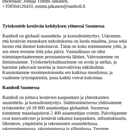
mielellään: Johtaja Tommi Jalkanen,
+358504126410, tommi.jalkanen@ramboll.fi
Työskentele kestävän kehityksen ytimessä Suomessa
Ramboll on globaali suunnittelu- ja konsultointiyritys. Uskomme,
että kestävän muutoksen tarkoituksena on luoda maailma, jossa sekä
luonto että ihmiset kukoistavat. Tämä on koko toimintamme ydin, ja
sen eteen teemme töitä joka päivä. Vastuullisuus on ollut
toimintaperiaatteemme perustamisesta lähtien. Vahvuutemme on
ihmisissämme. Työskentelykulttuurimme on avoin ja utelias, ja
haemme jatkuvasti tuoreita ja innovatiivisia näkökulmia.
Kunnioitamme monimuotoisuutta sen kaikissa muodoissa, ja
vaalimme työympäristöä, jossa kaikki voivat kukoistaa.
Ramboll Suomessa
Ramboll on johtava kestävien kaupunkien ja yhteiskuntien
suunnittelu- ja konsultointiyritys. Säätiöomisteisessa yhtiössämme
työskentelee yli 18 000 asiantuntijaa globaalisti. Suomessa
toimimme maanlaajuisesti 2 400 asiantuntijan voimin. Palvelujamme
ovat innovatiiviset ja kestävät ratkaisut kaupunkien, infrastruktuurin,
liikenteen, ympäristön ja rakennusten suunnittelussa,
rakennuttamisessa, rakentamisessa ja ylläpidossa. Teemme