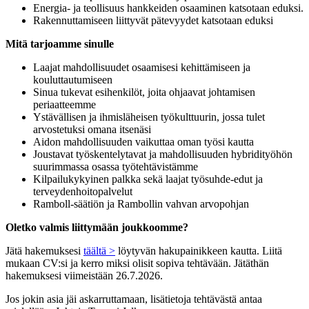
Energia- ja teollisuus hankkeiden osaaminen katsotaan eduksi.
Rakennuttamiseen liittyvät pätevyydet katsotaan eduksi
Mitä tarjoamme sinulle
Laajat mahdollisuudet osaamisesi kehittämiseen ja
kouluttautumiseen
Sinua tukevat esihenkilöt, joita ohjaavat johtamisen
periaatteemme
Ystävällisen ja ihmisläheisen työkulttuurin, jossa tulet
arvostetuksi omana itsenäsi
Aidon mahdollisuuden vaikuttaa oman työsi kautta
Joustavat työskentelytavat ja mahdollisuuden hybridityöhön
suurimmassa osassa työtehtävistämme
Kilpailukykyinen palkka sekä laajat työsuhde-edut ja
terveydenhoitopalvelut
Ramboll-säätiön ja Rambollin vahvan arvopohjan
Oletko valmis liittymään joukkoomme?
Jätä hakemuksesi
täältä >
löytyvän hakupainikkeen kautta. Liitä
mukaan CV:si ja kerro miksi olisit sopiva tehtävään. Jätäthän
hakemuksesi viimeistään 26.7.2026.
Jos jokin asia jäi askarruttamaan, lisätietoja tehtävästä antaa