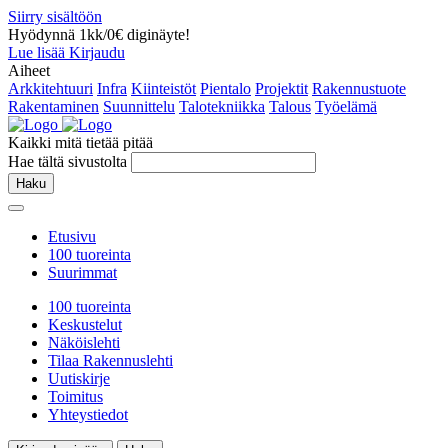
Siirry sisältöön
Hyödynnä 1kk/0€ diginäyte!
Lue lisää
Kirjaudu
Aiheet
Arkkitehtuuri
Infra
Kiinteistöt
Pientalo
Projektit
Rakennustuote
Rakentaminen
Suunnittelu
Talotekniikka
Talous
Työelämä
Kaikki mitä tietää pitää
Hae tältä sivustolta
Haku
Etusivu
100 tuoreinta
Suurimmat
100 tuoreinta
Keskustelut
Näköislehti
Tilaa Rakennuslehti
Uutiskirje
Toimitus
Yhteystiedot