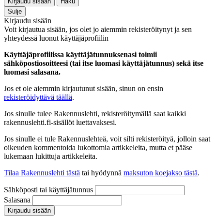
Kirjaudu sisään
Haku
Sulje
Kirjaudu sisään
Voit kirjautua sisään, jos olet jo aiemmin rekisteröitynyt ja sen
yhteydessä luonut käyttäjäprofiilin
Käyttäjäprofiilissa käyttäjätunnuksenasi toimii
sähköpostiosoitteesi (tai itse luomasi käyttäjätunnus) sekä itse
luomasi salasana.
Jos et ole aiemmin kirjautunut sisään, sinun on ensin
rekisteröidyttävä täällä
.
Jos sinulle tulee Rakennuslehti, rekisteröitymällä saat kaikki
rakennuslehti.fi-sisällöt luettavaksesi.
Jos sinulle ei tule Rakennuslehteä, voit silti rekisteröityä, jolloin saat
oikeuden kommentoida lukottomia artikkeleita, mutta et pääse
lukemaan lukittuja artikkeleita.
Tilaa Rakennuslehti tästä
tai hyödynnä
maksuton koejakso tästä
.
Sähköposti tai käyttäjätunnus
Salasana
Kirjaudu sisään