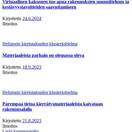
Virtuaalinen kaksonen tuo apua rakennuksien suunnitteluun ja
kestävyystavoitteiden saavuttamiseen
Kirjoitettu
24.6.2024
Ilmoitus
Helsingin kiertotalouden klusteriohjelma
Materiaaleista parhain on olemassa oleva
Kirjoitettu
18.9.2023
Ilmoitus
Helsingin kiertotalouden klusteriohjelma
Parempaa tietoa kierrätysmateriaaleista kaivataan
rakennusalalla
Kirjoitettu
21.8.2023
Ilmoitus
Lisää kumppaneilta