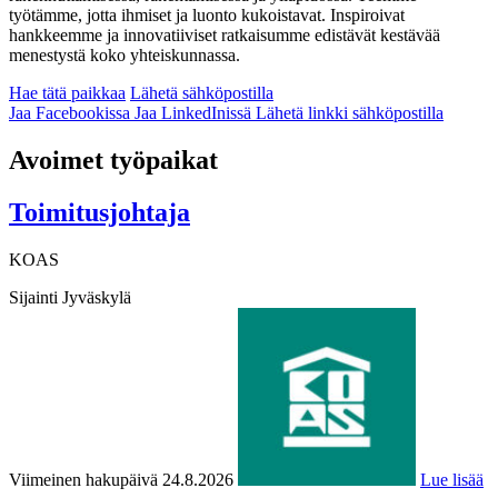
työtämme, jotta ihmiset ja luonto kukoistavat. Inspiroivat
hankkeemme ja innovatiiviset ratkaisumme edistävät kestävää
menestystä koko yhteiskunnassa.
Hae tätä paikkaa
Lähetä sähköpostilla
Jaa Facebookissa
Jaa LinkedInissä
Lähetä linkki sähköpostilla
Avoimet työpaikat
Toimitusjohtaja
KOAS
Sijainti
Jyväskylä
Viimeinen hakupäivä 24.8.2026
Lue lisää