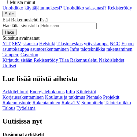
Muista minut
Unohditko käyttäjätunnuksesi?
Unohditko salasanasi?
Rekisteröidy
Sulje
Etsi Rakennuslehti.fistä
Hae tältä sivustolta
Haku
Suositut avainsanat
YIT
SRV
skanska
Helsinki
Tilastokeskus
yrityskauppa
NCC
Espoo
asuntokauppa
asuntorakentaminen
Infra
talotekniikka
rakentaminen
Tampere
Caverion
Kirjaudu sisään
Rekisteröidy
Tilaa Rakennuslehti
Näköislehdet
Uutiset
Lue lisää näistä aiheista
Arkkitehtuuri
Energiatehokkuus
Infra
Kiinteistöt
Korjausrakentaminen
Koulutus ja tutkimus
Pientalo
Projektit
Rakennustuote
Rakentaminen
RaksaTV
Suunnittelu
Talotekniikka
Talous
Työelämä
Uutisissa nyt
Uusimmat artikkelit