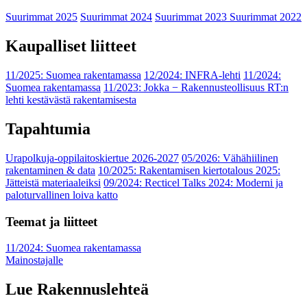
Suurimmat 2025
Suurimmat 2024
Suurimmat 2023
Suurimmat 2022
Kaupalliset liitteet
11/2025: Suomea rakentamassa
12/2024: INFRA-lehti
11/2024:
Suomea rakentamassa
11/2023: Jokka − Rakennusteollisuus RT:n
lehti kestävästä rakentamisesta
Tapahtumia
Urapolkuja-oppilaitoskiertue 2026-2027
05/2026: Vähähiilinen
rakentaminen & data
10/2025: Rakentamisen kiertotalous 2025:
Jätteistä materiaaleiksi
09/2024: Recticel Talks 2024: Moderni ja
paloturvallinen loiva katto
Teemat ja liitteet
11/2024: Suomea rakentamassa
Mainostajalle
Lue Rakennuslehteä