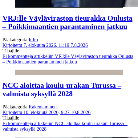
VRJ:lle Väyläviraston tieurakka Oulusta
– Poikkimaantien parantaminen jatkuu
Pääkategoria
Infra
Kirjoitettu 7. elokuuta 2026, 11:19
7.8.2026
Tilaajille
Ei kommentteja
artikkeliin VRJ:lle Väyläviraston tieurakka Oulusta
– Poikkimaantien parantaminen jatkuu
NCC aloittaa koulu-urakan Turussa –
valmista syksyllä 2028
Pääkategoria
Rakentaminen
Kirjoitettu 10. elokuuta 2026, 9:27
10.8.2026
Tilaajille
Ei kommentteja
artikkeliin NCC aloittaa koulu-urakan Turussa –
valmista syksyllä 2028