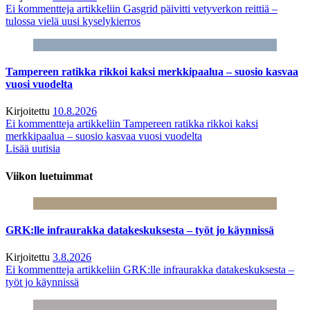
Ei kommentteja
artikkeliin Gasgrid päivitti vetyverkon reittiä –
tulossa vielä uusi kyselykierros
Tampereen ratikka rikkoi kaksi merkkipaalua – suosio kasvaa
vuosi vuodelta
Kirjoitettu
10.8.2026
Ei kommentteja
artikkeliin Tampereen ratikka rikkoi kaksi
merkkipaalua – suosio kasvaa vuosi vuodelta
Lisää uutisia
Viikon luetuimmat
GRK:lle infraurakka datakeskuksesta – työt jo käynnissä
Kirjoitettu
3.8.2026
Ei kommentteja
artikkeliin GRK:lle infraurakka datakeskuksesta –
työt jo käynnissä