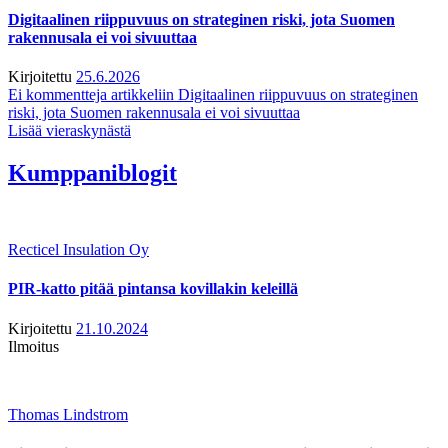
Digitaalinen riippuvuus on strateginen riski, jota Suomen
rakennusala ei voi sivuuttaa
Kirjoitettu
25.6.2026
Ei kommentteja
artikkeliin Digitaalinen riippuvuus on strateginen
riski, jota Suomen rakennusala ei voi sivuuttaa
Lisää vieraskynästä
Kumppaniblogit
Recticel Insulation Oy
PIR-katto pitää pintansa kovillakin keleillä
Kirjoitettu
21.10.2024
Ilmoitus
Thomas Lindstrom