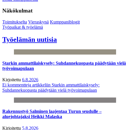
Näkökulmat
Toimitukselta
Vieraskynä
Kumppaniblogit
Työpaikat & työelämä
Työelämän uutisia
Starkin ammattilaiskysely: Suhdannekuopasta päädytään vielä
työvoimapulaan
Kirjoitettu
6.8.2026
Ei kommentteja
artikkeliin Starkin ammattilaiskysely:
Suhdannekuopasta päädytään vielä työvoimapulaan
Rakennustyö Salminen laajentaa Turun seudulle –
aluejohtajaksi Heikki Malaska
Kirjoitettu
5.8.2026