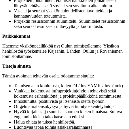
Projektien johtaminen. Hallitset hankkeiden johtamiseen
liittyvät tehtävät sekä sovitat sen sovittuun aikatauluun.
Vastaat ja seuraat yksikön taloudellisten tavoitteiden ja
kannattavuuden toteutumista.
Projektin resurssoinnin suunnittelu. Suunnittelet resurssoinnin
sekä seuraat resurssien riittävyyttä ja kuormitusta.
Paikkakunnat
Haemme yksikönpäällikköä nyt Oulun toimistollemme. Yksikön
henkilöstöä työskentelee Kajaanin, Lahden, Oulun ja Rovaniemen
toimistoillamme.
Tietoja sinusta
Tämän avoimen tehtävän osalta odotamme sinulta:
Teknisen alan koulutusta, kuten DI / Ins.YAMK / Ins. (amk)
Vankkaa kokemusta infraprojektinjohdon tehtävistä sekä
kokemusta esihenkilönä ja projektipäällikkönä toimimisesta
Innostunutta, positiivista ja itsenäistä otetta työhön
Ongelmanratkaisukykyä ja hyviä tiimityöskentelytaitoja
Hyvää kirjallista ja suullista suomen kielen ilmaisua. Sujuva
englannin kielen taito katsotaan eduksi.
Halua ohjata ja tukea henkilöstöä.
Luontevaa tapaa toimia asiakasrajapinnassa.