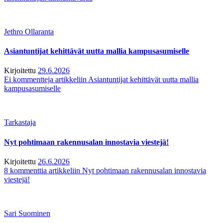
Jethro Ollaranta
Asiantuntijat kehittävät uutta mallia kampusasumiselle
Kirjoitettu
29.6.2026
Ei kommentteja
artikkeliin Asiantuntijat kehittävät uutta mallia
kampusasumiselle
Tarkastaja
Nyt pohtimaan rakennusalan innostavia viestejä!
Kirjoitettu
26.6.2026
8 kommenttia
artikkeliin Nyt pohtimaan rakennusalan innostavia
viestejä!
Sari Suominen