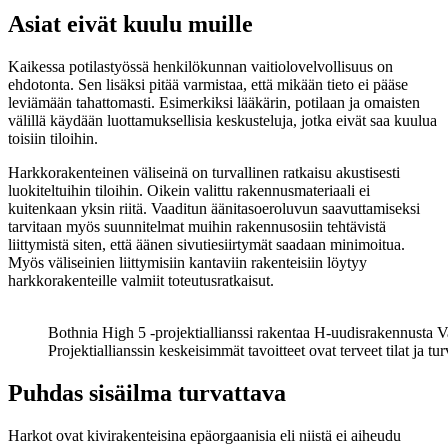
Asiat eivät kuulu muille
Kaikessa potilastyössä henkilökunnan vaitiolovelvollisuus on
ehdotonta. Sen lisäksi pitää varmistaa, että mikään tieto ei pääse
leviämään tahattomasti. Esimerkiksi lääkärin, potilaan ja omaisten
välillä käydään luottamuksellisia keskusteluja, jotka eivät saa kuulua
toisiin tiloihin.
Harkkorakenteinen väliseinä on turvallinen ratkaisu akustisesti
luokiteltuihin tiloihin. Oikein valittu rakennusmateriaali ei
kuitenkaan yksin riitä. Vaaditun äänitasoeroluvun saavuttamiseksi
tarvitaan myös suunnitelmat muihin rakennusosiin tehtävistä
liittymistä siten, että äänen sivutiesiirtymät saadaan minimoitua.
Myös väliseinien liittymisiin kantaviin rakenteisiin löytyy
harkkorakenteille valmiit toteutusratkaisut.
Bothnia High 5 -projektiallianssi rakentaa H-uudisrakennusta V
Projektiallianssin keskeisimmät tavoitteet ovat terveet tilat ja 
Puhdas sisäilma turvattava
Harkot ovat kivirakenteisina epäorgaanisia eli niistä ei aiheudu