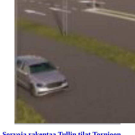
Sorvoja rakentaa Tullin tilat Tornioon –