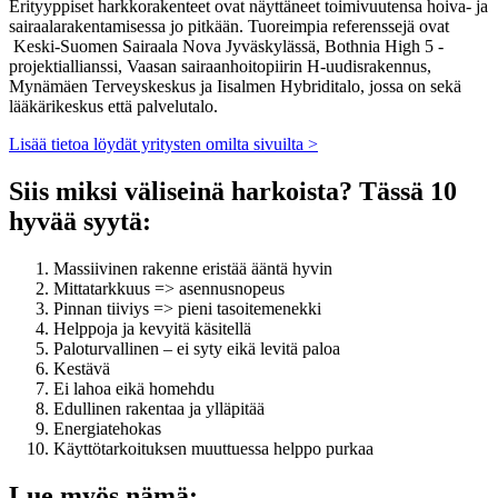
Erityyppiset harkkorakenteet ovat näyttäneet toimivuutensa hoiva- ja
sairaalarakentamisessa jo pitkään. Tuoreimpia referenssejä ovat
Keski-Suomen Sairaala Nova Jyväskylässä, Bothnia High 5 -
projektiallianssi, Vaasan sairaanhoitopiirin H-uudisrakennus,
Mynämäen Terveyskeskus ja Iisalmen Hybriditalo, jossa on sekä
lääkärikeskus että palvelutalo.
Lisää tietoa löydät yritysten omilta sivuilta >
Siis miksi väliseinä harkoista? Tässä 10
hyvää syytä:
Massiivinen rakenne eristää ääntä hyvin
Mittatarkkuus => asennusnopeus
Pinnan tiiviys => pieni tasoitemenekki
Helppoja ja kevyitä käsitellä
Paloturvallinen – ei syty eikä levitä paloa
Kestävä
Ei lahoa eikä homehdu
Edullinen rakentaa ja ylläpitää
Energiatehokas
Käyttötarkoituksen muuttuessa helppo purkaa
Lue myös nämä: