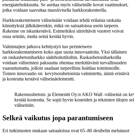
energiatehokkuutta. Se asettaa myös väliseinille kovat vaatimukset,
jotka voidaan saavuttaa massiivisella harkkorakenteella.
Harkkorakenteiseen väliseinään voidaan tehdä erilaisia raskaita
kiinnityksiä jälkikäteenkin, mikä on sairaaloissa usein tarpeen.
Rakenne on iskunkestävä. Esimerkiksi siirreltävät vuoteet voivat
osua seiniin, mutta seinä kestää hyvin.
Valmistajien jatkuva kehitystyö tuo perinteiseen
harkkorakentamiseen koko ajan uusia innovaatioita. Yksi tällainen
on raskasbetoniharkko sädehoitotiloihin. Raskasbetoniharkoilla
voidaan väliseinien paksuutta ohentaa merkittävästi turvallisuuden
vaarantumatta, jolloin saadaan tarpeellista lisätilaa toiminnoille.
Toinen innovaatio on kevytsorabetonista valmistettu, ääntä eristävä
ja kosteutta kestävä väliseinäelementti.
Rakennusbetoni- ja Elementti Oy:n AKO Wall -väliseinä on kevy
kestää kosteutta. Se sopii hyvin kosteiden ja teknisten tilojen se
väliseiniin.
Selkeä vaikutus jopa parantumiseen
Eri tutkimusten mukaan sairaaloissa ovat 65–80 desibelin melutasot