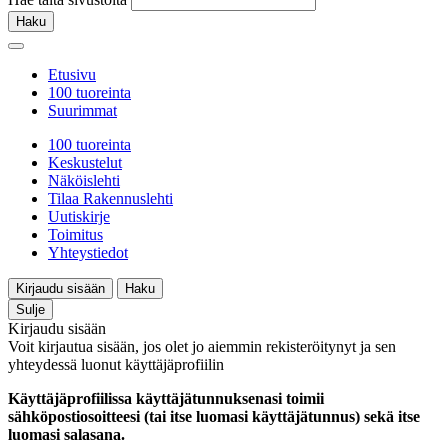
Haku
Etusivu
100 tuoreinta
Suurimmat
100 tuoreinta
Keskustelut
Näköislehti
Tilaa Rakennuslehti
Uutiskirje
Toimitus
Yhteystiedot
Kirjaudu sisään
Haku
Sulje
Kirjaudu sisään
Voit kirjautua sisään, jos olet jo aiemmin rekisteröitynyt ja sen
yhteydessä luonut käyttäjäprofiilin
Käyttäjäprofiilissa käyttäjätunnuksenasi toimii
sähköpostiosoitteesi (tai itse luomasi käyttäjätunnus) sekä itse
luomasi salasana.