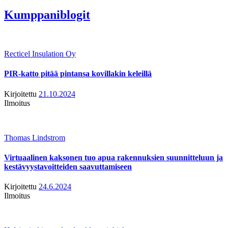
Kumppaniblogit
Recticel Insulation Oy
PIR-katto pitää pintansa kovillakin keleillä
Kirjoitettu
21.10.2024
Ilmoitus
Thomas Lindstrom
Virtuaalinen kaksonen tuo apua rakennuksien suunnitteluun ja
kestävyystavoitteiden saavuttamiseen
Kirjoitettu
24.6.2024
Ilmoitus