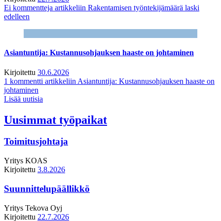
Ei kommentteja
artikkeliin Rakentamisen työntekijämäärä laski
edelleen
Asiantuntija: Kustannusohjauksen haaste on johtaminen
Kirjoitettu
30.6.2026
1 kommentti
artikkeliin Asiantuntija: Kustannusohjauksen haaste on
johtaminen
Lisää uutisia
Uusimmat työpaikat
Toimitusjohtaja
Yritys
KOAS
Kirjoitettu
3.8.2026
Suunnittelupäällikkö
Yritys
Tekova Oyj
Kirjoitettu
22.7.2026