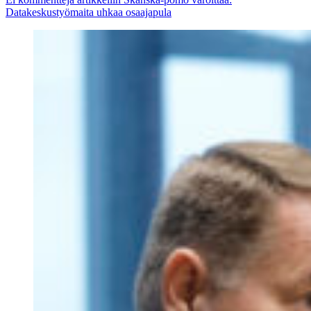
Datakeskustyömaita uhkaa osaajapula