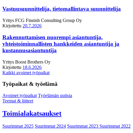
Vastuusuunnittelija, tietomallintava suunnittelija
Yritys
FCG Finnish Consulting Group Oy
Kirjoitettu
20.7.2026
Rakennuttamisen nuorempi asiantuntija,
yhteistoiminnallisten hankkeiden asiantuntija ja
kustannusasiantuntija
Yritys
Boost Brothers Oy
Kirjoitettu
18.6.2026
Kaikki avoimet työpaikat
Työpaikat & työelämä
Avoimet työpaikat
Työelämän uutisia
Teemat & liitteet
Toimialakatsaukset
Suurimmat 2025
Suurimmat 2024
Suurimmat 2023
Suurimmat 2022