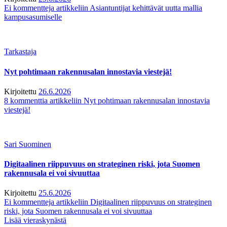
Ei kommentteja
artikkeliin Asiantuntijat kehittävät uutta mallia
kampusasumiselle
Tarkastaja
Nyt pohtimaan rakennusalan innostavia viestejä!
Kirjoitettu
26.6.2026
8 kommenttia
artikkeliin Nyt pohtimaan rakennusalan innostavia
viestejä!
Sari Suominen
Digitaalinen riippuvuus on strateginen riski, jota Suomen
rakennusala ei voi sivuuttaa
Kirjoitettu
25.6.2026
Ei kommentteja
artikkeliin Digitaalinen riippuvuus on strateginen
riski, jota Suomen rakennusala ei voi sivuuttaa
Lisää vieraskynästä