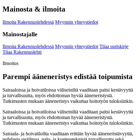
Mainosta & ilmoita
Ilmoita Rakennuslehdessä
Myynnin yhteystiedot
Mainostajalle
Ilmoita Rakennuslehdessä
Myynnin yhteystiedot
Tilaa uutiskirje
Tilaa Rakennuslehti
Ilmoitus
Parempi ääneneristys edistää toipumista
Sairaaloissa ja hoivatiloissa väliseiniltä vaaditaan paitsi kestävyyttä
ja turvallisuutta, myös ehdottoman hyvää ääneneristystä.
Tutkimusten mukaan ääneneristys vaikuttaa hoitotyön tuloksiinkin.
Sairaaloissa ja hoivatiloissa väliseiniltä vaaditaan paitsi kestävyyttä
ja turvallisuutta, myös ehdottoman hyvää ääneneristystä.
Tutkimusten mukaan ääneneristys vaikuttaa hoitotyön tuloksiinkin.
Sairaala- ja hoivatiloilta vaaditaan erittäin hyvää ääneneristävyyttä,
puhdasta sisäilmaa, palo- ja kosteusteknistä turvallisuutta sekä