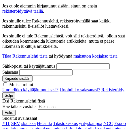
Jos et ole aiemmin kirjautunut sisään, sinun on ensin
rekisteröidyttävä täällä
.
Jos sinulle tulee Rakennuslehti, rekisteröitymällä saat kaikki
rakennuslehti.fi-sisällöt luettavaksesi.
Jos sinulle ei tule Rakennuslehteä, voit silti rekisteröityä, jolloin saat
oikeuden kommentoida lukottomia artikkeleita, mutta et pääse
lukemaan lukittuja artikkeleita.
Tilaa Rakennuslehti tästä
tai hyödynnä
maksuton koejakso tästä
.
Sähköposti tai käyttäjätunnus
Salasana
Kirjaudu sisään
Muista minut
Unohditko käyttäjätunnuksesi?
Unohditko salasanasi?
Rekisteröidy
Sulje
Etsi Rakennuslehti.fistä
Hae tältä sivustolta
Haku
Suositut avainsanat
YIT
SRV
skanska
Helsinki
Tilastokeskus
yrityskauppa
NCC
Espoo
asuntokauppa
asuntorakentaminen
Infra
talotekniikka
rakentaminen