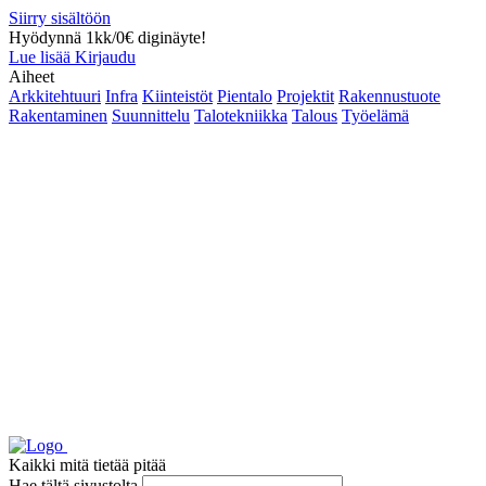
Siirry sisältöön
Hyödynnä 1kk/0€ diginäyte!
Lue lisää
Kirjaudu
Aiheet
Arkkitehtuuri
Infra
Kiinteistöt
Pientalo
Projektit
Rakennustuote
Rakentaminen
Suunnittelu
Talotekniikka
Talous
Työelämä
Kaikki mitä tietää pitää
Hae tältä sivustolta