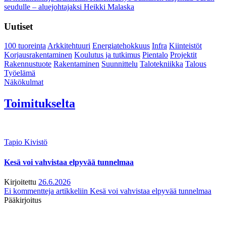
seudulle – aluejohtajaksi Heikki Malaska
Uutiset
100 tuoreinta
Arkkitehtuuri
Energiatehokkuus
Infra
Kiinteistöt
Korjausrakentaminen
Koulutus ja tutkimus
Pientalo
Projektit
Rakennustuote
Rakentaminen
Suunnittelu
Talotekniikka
Talous
Työelämä
Näkökulmat
Toimitukselta
Tapio Kivistö
Kesä voi vahvistaa elpyvää tunnelmaa
Kirjoitettu
26.6.2026
Ei kommentteja
artikkeliin Kesä voi vahvistaa elpyvää tunnelmaa
Pääkirjoitus