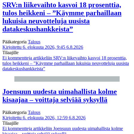
SRV:n liikevaihto kasvoi 18 prosenttia,
tulos heikkeni – ”Käymme parhaillaan
lukuisia neuvotteluja uusista
datakeskushankkeista”
Pääkategoria
Talous
Kirjoitettu 6. elokuuta 2026, 9:45
6.8.2026
Tilaajille
Ei kommentteja
artikkeliin SRV:n liikevaihto kasvoi 18 prosenttia,
tulos heikkeni – ”Käymme parhaillaan lukuisia neuvotteluja uusista
datakeskushankkeista”
Joensuun uudesta uimahallista kolme
kisaajaa – voittaja selviää syksyllä
Pääkategoria
Talous
Kirjoitettu 6. elokuuta 2026, 12:59
6.8.2026
Tilaajille
Ei kommentteja
artikkeliin Joensuun uudesta uimahallista kolme
kisaajaa – voittaja selviää syksyllä