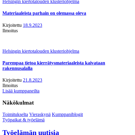
Helsingin kiertotalouden klusteriohjelma
Materiaaleista parhain on olemassa oleva
Kirjoitettu
18.9.2023
Ilmoitus
Helsingin kiertotalouden klusteriohjelma
Parempaa tietoa kierrätysmateriaaleista kaivataan
rakennusalalla
Kirjoitettu
21.8.2023
Ilmoitus
Lisää kumppaneilta
Näkökulmat
Toimitukselta
Vieraskynä
Kumppaniblogit
Työpaikat & työelämä
Työelämän uutisia