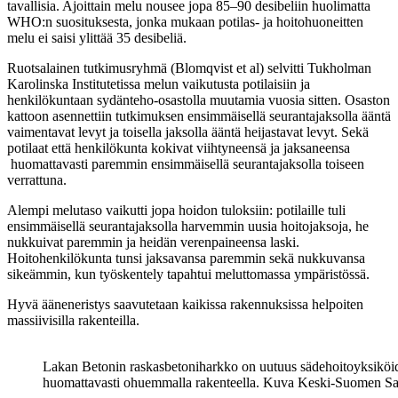
tavallisia. Ajoittain melu nousee jopa 85–90 desibeliin huolimatta
WHO:n suosituksesta, jonka mukaan potilas- ja hoitohuoneitten
melu ei saisi ylittää 35 desibeliä.
Ruotsalainen tutkimusryhmä (Blomqvist et al) selvitti Tukholman
Karolinska Institutetissa melun vaikutusta potilaisiin ja
henkilökuntaan sydänteho-osastolla muutamia vuosia sitten. Osaston
kattoon asennettiin tutkimuksen ensimmäisellä seurantajaksolla ääntä
vaimentavat levyt ja toisella jaksolla ääntä heijastavat levyt. Sekä
potilaat että henkilökunta kokivat viihtyneensä ja jaksaneensa
huomattavasti paremmin ensimmäisellä seurantajaksolla toiseen
verrattuna.
Alempi melutaso vaikutti jopa hoidon tuloksiin: potilaille tuli
ensimmäisellä seurantajaksolla harvemmin uusia hoitojaksoja, he
nukkuivat paremmin ja heidän verenpaineensa laski.
Hoitohenkilökunta tunsi jaksavansa paremmin sekä nukkuvansa
sikeämmin, kun työskentely tapahtui meluttomassa ympäristössä.
Hyvä ääneneristys saavutetaan kaikissa rakennuksissa helpoiten
massiivisilla rakenteilla.
Lakan Betonin raskasbetoniharkko on uutuus sädehoitoyksiköide
huomattavasti ohuemmalla rakenteella. Kuva Keski-Suomen Sa