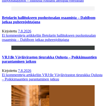
miljoonatappion – miinusta roimasti aiempaa enemmän
Betolarin hallitukseen puolustusalan osaamista – Dahlbom
jatkaa puheenjohtajana
Kirjoitettu
7.8.2026
Ei kommentteja
artikkeliin Betolarin hallitukseen puolustusalan
osaamista – Dahlbom jatkaa puheenjohtajana
VRJ:lle Väyläviraston tieurakka Oulusta – Poikkimaantien
parantaminen jatkuu
Kirjoitettu
7.8.2026
Ei kommentteja
artikkeliin VRJ:lle Väyläviraston tieurakka Oulusta
– Poikkimaantien parantaminen jatkuu