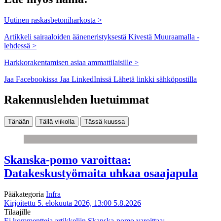
Uutinen raskasbetoniharkosta >
Artikkeli sairaaloiden ääneneristyksestä Kivestä Muuraamalla -
lehdessä >
Harkkorakentamisen asiaa ammattilaisille >
Jaa Facebookissa
Jaa LinkedInissä
Lähetä linkki sähköpostilla
Rakennuslehden luetuimmat
Tänään
Tällä viikolla
Tässä kuussa
Skanska-pomo varoittaa:
Datakeskustyömaita uhkaa osaajapula
Pääkategoria
Infra
Kirjoitettu 5. elokuuta 2026, 13:00
5.8.2026
Tilaajille
Ei kommentteja
artikkeliin Skanska-pomo varoittaa: