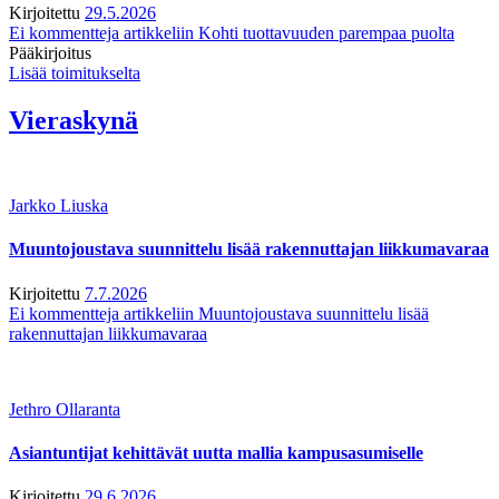
Kirjoitettu
29.5.2026
Ei kommentteja
artikkeliin Kohti tuottavuuden parempaa puolta
Pääkirjoitus
Lisää toimitukselta
Vieraskynä
Jarkko Liuska
Muuntojoustava suunnittelu lisää rakennuttajan liikkumavaraa
Kirjoitettu
7.7.2026
Ei kommentteja
artikkeliin Muuntojoustava suunnittelu lisää
rakennuttajan liikkumavaraa
Jethro Ollaranta
Asiantuntijat kehittävät uutta mallia kampusasumiselle
Kirjoitettu
29.6.2026