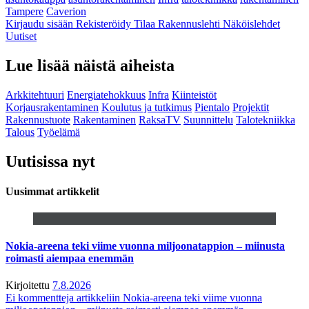
Tampere
Caverion
Kirjaudu sisään
Rekisteröidy
Tilaa Rakennuslehti
Näköislehdet
Uutiset
Lue lisää näistä aiheista
Arkkitehtuuri
Energiatehokkuus
Infra
Kiinteistöt
Korjausrakentaminen
Koulutus ja tutkimus
Pientalo
Projektit
Rakennustuote
Rakentaminen
RaksaTV
Suunnittelu
Talotekniikka
Talous
Työelämä
Uutisissa nyt
Uusimmat artikkelit
Nokia-areena teki viime vuonna miljoonatappion – miinusta
roimasti aiempaa enemmän
Kirjoitettu
7.8.2026
Ei kommentteja
artikkeliin Nokia-areena teki viime vuonna