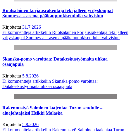
Ruotsalainen korjausrakentaja teki jälleen yrityskaupat
Suomessa – asema pääkaupunkiseudulla vahvistuu
Kirjoitettu
31.7.2026
Ei kommentteja
artikkeliin Ruotsalainen korjausrakentaja teki jälleen
yrityskaupat Suomessa – asema pääkaupunkiseudulla vahvistuu
Skanska-pomo varoittaa: Datakeskustyömaita uhkaa
osaajapula
Kirjoitettu
5.8.2026
Ei kommentteja
artikkeliin Skanska-pomo varoittaa:
Datakeskustyömaita uhkaa osaajapula
Rakennustyö Salminen laajentaa Turun seudulle –
aluejohtajaksi Heikki Malaska
Kirjoitettu
5.8.2026
Ei kommentteja
artikkeliin Rakennustyö Salminen laajentaa Turun