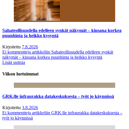
Sahateollisuudella edelleen synkät näkymät – kiusana korkea
puunhinta ja heikko kysyntä
Kirjoitettu
7.8.2026
Ei kommentteja
artikkeliin Sahateollisuudella edelleen synkät
näkymät – kiusana korkea puunhinta ja heikko kysyntä
Lisää uutisia
Viikon luetuimmat
GRK:lle infraurakka datakeskuksesta – työt jo käynnissä
Kirjoitettu
3.8.2026
Ei kommentteja
artikkeliin GRK:lle infraurakka datakeskuksesta –
työt jo käynnissä