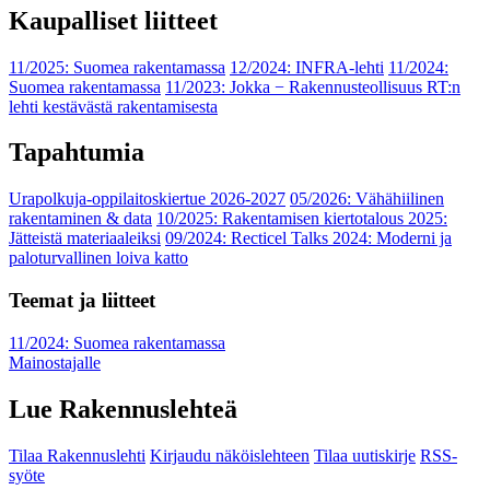
Kaupalliset liitteet
11/2025: Suomea rakentamassa
12/2024: INFRA-lehti
11/2024:
Suomea rakentamassa
11/2023: Jokka − Rakennusteollisuus RT:n
lehti kestävästä rakentamisesta
Tapahtumia
Urapolkuja-oppilaitoskiertue 2026-2027
05/2026: Vähähiilinen
rakentaminen & data
10/2025: Rakentamisen kiertotalous 2025:
Jätteistä materiaaleiksi
09/2024: Recticel Talks 2024: Moderni ja
paloturvallinen loiva katto
Teemat ja liitteet
11/2024: Suomea rakentamassa
Mainostajalle
Lue Rakennuslehteä
Tilaa Rakennuslehti
Kirjaudu näköislehteen
Tilaa uutiskirje
RSS-
syöte